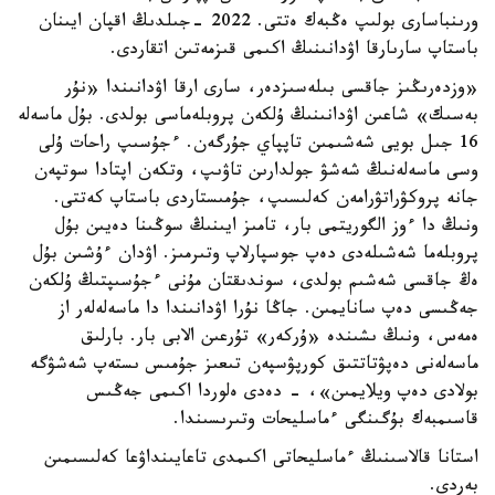
ورىنباسارى بولىپ ەڭبەك ەتتى. 2022 -جىلدىڭ اقپان ايىنان
باستاپ سارىارقا اۋدانىنىڭ اكىمى قىزمەتىن اتقاردى.
«وزدەرىڭىز جاقسى بىلەسىزدەر، سارى ارقا اۋدانىندا «نۇر
بەسىك» شاعىن اۋدانىنىڭ ۇلكەن پروبلەماسى بولدى. بۇل ماسەلە
16 جىل بويى شەشىمىن تاپپاي جۇرگەن. ءجۇسىپ راحات ۇلى
وسى ماسەلەنىڭ شەشۋ جولدارىن تاۋىپ، وتكەن اپتادا سوتپەن
جانە پروكۋراتۋرامەن كەلىسىپ، جۇمىستاردى باستاپ كەتتى.
ونىڭ دا ءوز الگوريتمى بار، تامىز ايىنىڭ سوڭىنا دەيىن بۇل
پروبلەما شەشىلەدى دەپ جوسپارلاپ وتىرمىز. اۋدان ءۇشىن بۇل
ەڭ جاقسى شەشىم بولدى، سوندىقتان مۇنى ءجۇسىپتىڭ ۇلكەن
جەڭىسى دەپ سانايمىن. جاڭا نۇرا اۋدانىندا دا ماسەلەلەر از
ەمەس، ونىڭ ىشىندە «ۇركەر» تۇرعىن الابى بار. بارلىق
ماسەلەنى دەپۋتاتتىق كورپۋسپەن تىعىز جۇمىس ىستەپ شەشۋگە
بولادى دەپ ويلايمىن»، - دەدى ەلوردا اكىمى جەڭىس
قاسىمبەك بۇگىنگى ءماسليحات وتىرىسىندا.
استانا قالاسىنىڭ ءماسليحاتى اكىمدى تاعايىنداۋعا كەلىسىمىن
بەردى.