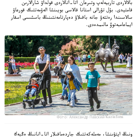
بالالاردى تاربيەلەپ وتىرعان اتا-انالاردى قولداۋ شارالارىن
قامتيدى. بۇل تۋرالى استانا قالاسى بويىنشا الەۋمەتتىك قورعاۋ
سالاسىندا رەتتەۋ جانە باقىلاۋ دەپارتامەنتىنىڭ باسشىسى اسقار
ايماعامبەتوۆ مالىمدەدى.
Фото: Александр Павский/Kazinform
ونىڭ ايتۋىنشا، مەملەكەتتىك جاردەماقىلار اتا-انانىڭ ەڭبەك