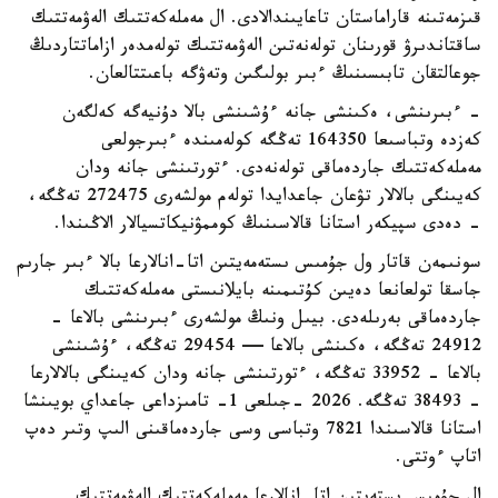
قىزمەتىنە قاراماستان تاعايىندالادى. ال مەملەكەتتىك الەۋمەتتىك
ساقتاندىرۋ قورىنان تولەنەتىن الەۋمەتتىك تولەمدەر ازاماتتاردىڭ
جوعالتقان تابىسىنىڭ ءبىر بولىگىن وتەۋگە باعىتتالعان.
- ءبىرىنشى، ەكىنشى جانە ءۇشىنشى بالا دۇنيەگە كەلگەن
كەزدە وتباسىعا 164350 تەڭگە كولەمىندە ءبىرجولعى
مەملەكەتتىك جاردەماقى تولەنەدى. ءتورتىنشى جانە ودان
كەيىنگى بالالار تۋعان جاعدايدا تولەم مولشەرى 272475 تەڭگە،
- دەدى سپيكەر استانا قالاسىنىڭ كوممۋنيكاتسيالار الاڭىندا.
سونىمەن قاتار ول جۇمىس ىستەمەيتىن اتا-انالارعا بالا ءبىر جارىم
جاسقا تولعانعا دەيىن كۇتىمىنە بايلانىستى مەملەكەتتىك
جاردەماقى بەرىلەدى. بيىل ونىڭ مولشەرى ءبىرىنشى بالاعا -
24912 تەڭگە، ەكىنشى بالاعا — 29454 تەڭگە، ءۇشىنشى
بالاعا - 33952 تەڭگە، ءتورتىنشى جانە ودان كەيىنگى بالالارعا
- 38493 تەڭگە. 2026 -جىلعى 1- تامىزداعى جاعداي بويىنشا
استانا قالاسىندا 7821 وتباسى وسى جاردەماقىنى الىپ وتىر دەپ
اتاپ ءوتتى.