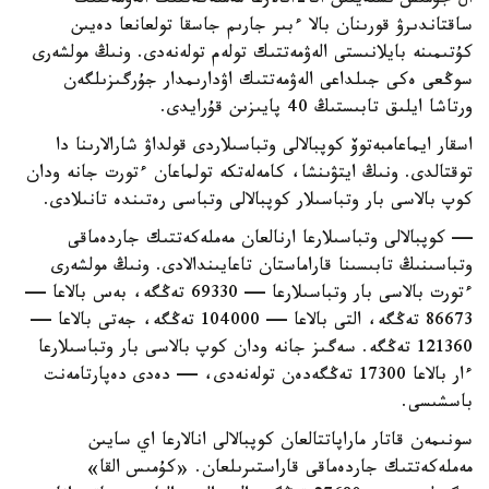
ال جۇمىس ىستەيتىن اتا-انالارعا مەملەكەتتىك الەۋمەتتىك
ساقتاندىرۋ قورىنان بالا ءبىر جارىم جاسقا تولعانعا دەيىن
كۇتىمىنە بايلانىستى الەۋمەتتىك تولەم تولەنەدى. ونىڭ مولشەرى
سوڭعى ەكى جىلداعى الەۋمەتتىك اۋدارىمدار جۇرگىزىلگەن
ورتاشا ايلىق تابىستىڭ 40 پايىزىن قۇرايدى.
اسقار ايماعامبەتوۆ كوپبالالى وتباسىلاردى قولداۋ شارالارىنا دا
توقتالدى. ونىڭ ايتۋىنشا، كامەلەتكە تولماعان ءتورت جانە ودان
كوپ بالاسى بار وتباسىلار كوپبالالى وتباسى رەتىندە تانىلادى.
— كوپبالالى وتباسىلارعا ارنالعان مەملەكەتتىك جاردەماقى
وتباسىنىڭ تابىسىنا قاراماستان تاعايىندالادى. ونىڭ مولشەرى
ءتورت بالاسى بار وتباسىلارعا — 69330 تەڭگە، بەس بالاعا —
86673 تەڭگە، التى بالاعا — 104000 تەڭگە، جەتى بالاعا —
121360 تەڭگە. سەگىز جانە ودان كوپ بالاسى بار وتباسىلارعا
ءار بالاعا 17300 تەڭگەدەن تولەنەدى، — دەدى دەپارتامەنت
باسشىسى.
سونىمەن قاتار ماراپاتتالعان كوپبالالى انالارعا اي سايىن
مەملەكەتتىك جاردەماقى قاراستىرىلعان. «كۇمىس القا»