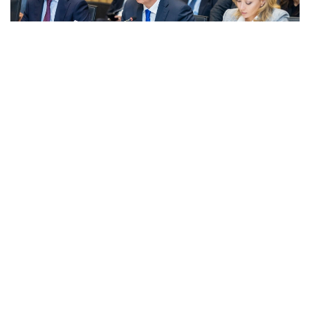
Фото: Правительство РК
قاتىسۋشىلارعا جەڭىل ونەركاسىپتى دامىتۋدىڭ 2026-2030
-جىلدارعا ارنالعان كەشەندى جوسپارىنىڭ نەگىزگى ەرەجەلەرى
تانىستىرىلدى. ونەركاسىپ ۆيسە- ءمينيسترى ولجاس ساپاربەكوۆ
اتاپ وتكەندەي، قۇجات زاڭناما، ساتىپ الۋ تەتىگىن جەتىلدىرۋ،
«كولەڭكەلى» يمپورتقا قارسى ءىس-قيمىل، ينۆەستيتسيا تارتۋ،
وتاندىق برەندتى دامىتۋ مەن كادر دايارلاۋعا ارنالعان 28 ءىس-
شارانى قامتيدى.