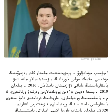
Фото: gov.kz
ءجۇسىپ جۇماعۇلوۆ - پرەزيدەنتتىك جاستار كادر رەزەرۆىنىڭ
مۇشەسى. ەڭبەك جولىن ەلوردانىڭ ينۆەستيتسيالار جانە دامۋ
باسقارماسىنىڭ مامانى لاۋازىمىنان باستاعان. 2016 -جىلدان
2019 -جىلعا دەيىن «ءدىن پروبلەمالارىن زەرتتەۋ ورتالىعى» ك
م م باسشىسىنىڭ ورىنباسارى، ەلوردانىڭ قوعامدىق دامۋ ىستەرى
باسقارماسى باسشىسىنىڭ ورىنباسارى قىزمەتتەرىن اتقاردى.
2020-جىلدان باستاپ ەلوردا اكىمى اپپاراتى باسشىسىنىڭ