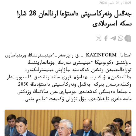
16:28, 06 تامىز 2026
جەڭىل ونەركاسىپتى دامىتۋعا ارنالعان 28 شارا
ىسكە اسىرىلادى
استانا. KAZINFORM - ق ر پرەمەر-ءمينيسترىنىڭ ورىنباسارى
-ۇلتتىق ەكونوميكا ءمينيسترى سەرىك جۇمانعاريننىڭ
توراعالىعىمەن وتكەن كەڭەستە جاۋاپتى مينيسترلىكتەر،
«اتامەكەن» ۇ ك پ، «دامۋ» قورى جانە وتاندىق كاسىپورىندار
وكىلدەرىمەن بىرگە جەڭىل ونەركاسىپتى دامىتۋدىڭ 2030
-جىلعا دەيىنگى كەشەندى جوسپارى مەن سالانىڭ وزەكتى
ماسەلەلەرى تالقىلاندى. بۇل تۋرالى ۇكىمەت ءمالىم ەتتى.