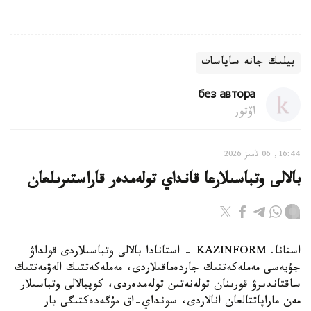
بيلىك جانە ساياسات
без автора
اۆتور
16:44, 06 تامىز 2026
بالالى وتباسىلارعا قانداي تولەمدەر قاراستىرىلعان
استانا. KAZINFORM - استانادا بالالى وتباسىلاردى قولداۋ
جۇيەسى مەملەكەتتىك جاردەماقىلاردى، مەملەكەتتىك الەۋمەتتىك
ساقتاندىرۋ قورىنان تولەنەتىن تولەمدەردى، كوپبالالى وتباسىلار
مەن ماراپاتتالعان انالاردى، سونداي-اق مۇگەدەكتىگى بار