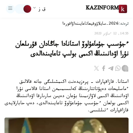
KAZINFORM
ق ز
ترەند:
2026-سايلاۋ
وقيعا
تاعايىنداۋ
اقوردا
14:55, 12 ءساۋىر 2023
ءجۇسىپ جۇماعۇلوۆ استانادا جاڭادان قۇرىلعان
نۇرا اۋدانىنىڭ اكىمى بولىپ تاعايىندالدى
استانا. قازاقپارات - پرەزيدەنت اكىمشىلىگى جانە قالالىق
ءماسليحات دەپۋتاتتارىنىڭ كەلىسىمىمەن استانا قالاسى نۇرا
اۋدانىنىڭ اكىمى لاۋازىمىنا بۇعان دەيىن سارىارقا اۋدانىنىڭ
اكىمى بولعان ءجۇسىپ جۇماعۇلوۆ تاعايىندالدى، دەپ حابارلايدى
قازاقپارات ءتىلشىسى.