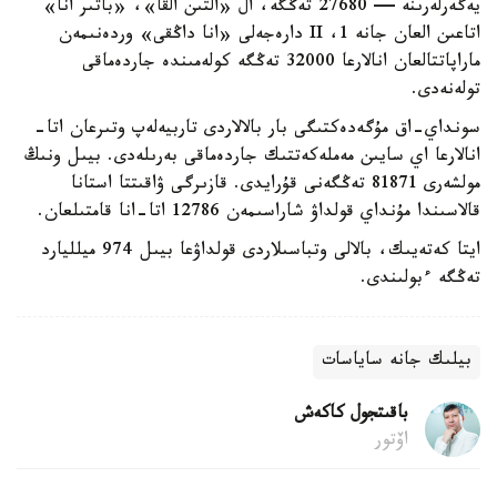
يەگەرلەرىنە — 27680 تەڭگە، ال «التىن القا»، «باتىر انا»
اتاعىن العان جانە 1، II دارەجەلى «انا داڭقى» وردەنىمەن
ماراپاتتالعان انالارعا 32000 تەڭگە كولەمىندە جاردەماقى
تولەنەدى.
سونداي-اق مۇگەدەكتىگى بار بالالاردى تاربيەلەپ وتىرعان اتا-
انالارعا اي سايىن مەملەكەتتىك جاردەماقى بەرىلەدى. بيىل ونىڭ
مولشەرى 81871 تەڭگەنى قۇرايدى. قازىرگى ۋاقىتتا استانا
قالاسىندا مۇنداي قولداۋ شاراسىمەن 12786 اتا-انا قامتىلعان.
ايتا كەتەيىك، بالالى وتباسىلاردى قولداۋعا بيىل 974 ميلليارد
تەڭگە ءبولىندى.
بيلىك جانە ساياسات
باقىتجول كاكەش
اۆتور