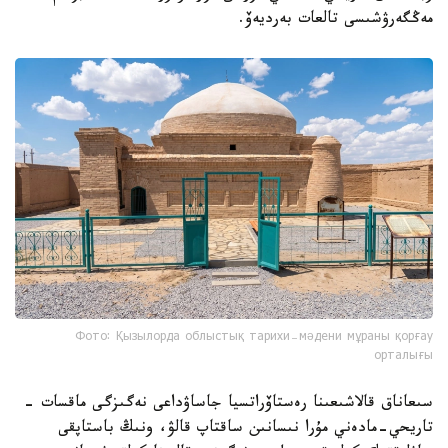
مەڭگەرۋشىسى تالعات بەرديەۆ.
Фото: Қызылорда облыстық тарихи-мәдени мұраны қорғау
орталығы
سىعاناق قالاشىعىنا رەستاۆراتسيا جاساۋداعى نەگىزگى ماقسات -
تاريحي-مادەني مۇرا نىسانىن ساقتاپ قالۋ، ونىڭ باستاپقى