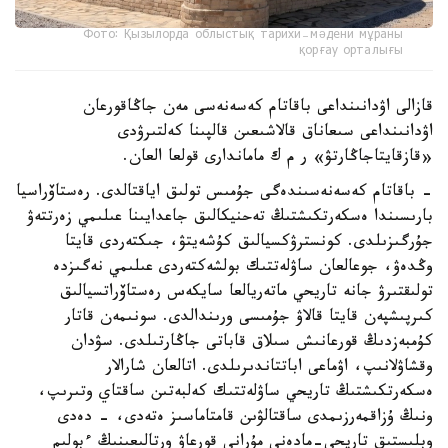
Фото: Қызылорда облыстық тарихи-мәдени мұраны
қорғау орталығы
قازالى اۋدانىنداعى باقاتام كەسەنەسى مەن جاڭاقورعان
اۋدانىنداعى سىعاناق قالاشىعىن قالپىنا كەلتىرۋدى
«قازقايتاجاڭارتۋ» ر م ك ماماندارى قولعا العان.
- باقاتام كەسەنەسىندەگى جۇمىس تولىق اياقتالدى. رەستاۆراسيا
بارىسىندا ەسكەرتكىشتىڭ تەحنيكالىق جاعدايىنا عىلىمي زەرتتەۋ
جۇرگىزىلدى. كونسترۋكسيالىق كۇشەيتۋ، جىكتەردى قايتا
وڭدەۋ، جوعالعان ساۋلەتتىك بولشەكتەردى عىلىمي نەگىزدە
تولىقتىرۋ جانە تاريحي ماتەريالعا سايكەس رەستاۆراتسيالىق
كىرپىشپەن قايتا قالاۋ جۇمىسى ورىندالدى. سونىمەن قاتار
كۇمبەزدىڭ قورعانىش سىلاق قاباتى جاڭارتىلدى. سۋدان
وقشاۋلانىپ، اۋماعى اباتتاندىرىلدى. اتالعان شارالار
ەسكەرتكىشتىڭ تاريحي ساۋلەتتىك كەلبەتىن ساقتاي وتىرىپ،
ونىڭ ۇزاقمەرزىمدى ساقتالۋىن قامتاماسىز ەتەدى، - دەدى
وبلىستىق تاريحي-مادەني مۇرانى قورعاۋ ورتالىعىنىڭ ءبولىم