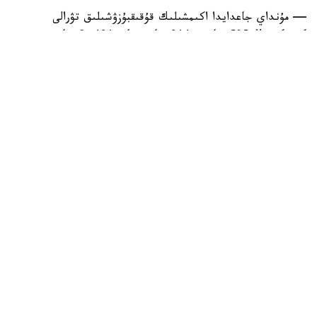
— مۇنداي جاعدايدا اكىمشىلىك قۇقىقبۇزۋشىلىق تۋرالى
كودەكستىڭ 505-بابى، 344-بابى جانە 434-2-بابى
قولدانىلۋى مۇمكىن. ەگەر ءدال وسىنداي قۇقىقبۇزۋشىلىق ءبىر
جىل ىشىندە قايتالانسا، ايىپپۇل مولشەرى ەكى ەسە ارتادى، —
دەدى ول.
زاڭ جانە قۇقىق
قوعام
باقىتجول كاكەش
اۆتور
20:56, 06 تامىز 2026
قازاقستاننىڭ ۇلتتىق تاۋارلار كاتالوگىندا 29
ميلليوننان استام تاۋار تىركەلگەن