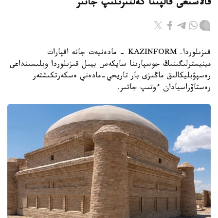
قالاشىعى قالپىنا كەلتىرىلىپ جاتىر
قىزىلوردا. KAZINFORM - مادەنيەت جانە اقپارات
مينيسترلىگىنىڭ جوسپارىنا سايكەس بيىل قىزىلوردا وبلىسىنداعى
رەسپۋبليكالىق ماڭىزى بار تاريحي-مادەني ەسكەرتكىشتەر
رەستاۆراسيادان ءوتىپ جاتىر.