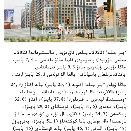
ءبىر جىلدا (2022-جىلعى ناۋرىزبەن سالىستىرعاندا 2023-
جىلعى ناۋرىزدا) پاتەرلەردى قايتا ساتۋ باعاسى - 7,3 پايىز،
جاڭا تۇرعىن ۇيلەردى ساتۋ 9,3 پايىز قىمباتتادى.
اباتتاندىرىلعان باسپانانى جالعا الۋ تولەمى 29,3 پايىز ارتتى.
جاڭا ۇيلەر ءبىر جىلدا اقتوبە (25,4 پايىز) جانە اقتاۋ (24,3
پايىز) قالالارىندا ەڭ كوپ قىمباتتادى. قايتالاما نارىقتا باعا
ءوسىمىنىڭ ليدەرى - قىزىلوردا (37,8 پايىز)، اقتاۋ (32,6
پايىز)، سەمەي (31,6 پايىز)، قوستاناي (29,2 پايىز)،
وسكەمەن (24,7 پايىز) قالالارى. ال تۇرعىن ءۇيدى جالعا الۋ
نارىعىندا ەڭ جوعارى باعا كوكشەتاۋ (51,1 پايىز)، پەتروپاۆل
(48 پايىز)، الماتى (45,4 پايىز) جانە قوستاناي (45 پايىز)