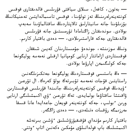
— بەتون، كافەل، سىلاق سياقتى قۇرىلىس قالدىقتارى قوقىس
كونتەينەرلەرىنىڭ تەز تولۋىنا، قوقىس تاسىمالدايتىن تەحنيكانىڭ
بۇزىلۋىنا جانە سانيتارلىق تالاپتاردىڭ ساقتالماۋىنا سەبەپ
بولادى. سوندىقتان زاڭنامادا تۇرمىستىق جانە قۇرىلىس
قالدىقتارى جەكە قاراستىرىلادى، — دەدى باقتيار كارىم.
ونىڭ سوزىنشە، جوندەۋ جۇمىستارىنان كەيىن شىققان
قوقىستاردى ازاماتتار ارنايى كومپانيا ارقىلى نەمەسە پوليگونعا
جەكە كولىگىمەن اپارۋعا بولادى.
— ەڭ باستىسى قوقىستاردىڭ پوليگونعا جەتكىزىلگەنىن
راستايتىن قۇجات نەمەسە تۇبىرتەك بولۋ كەرەك. ال تۇرعىن
ءۇيدىڭ قوقىس كونتەينەرلەرىنىڭ جانىندا قۇرىلىس قوقىستارىن
ۋاقىتشا ساقتاۋعا بولمايدى. تەك تۇرعىن ءۇي اكىمشىلىگى ارنايى
ورىن ءبولىپ، جەكە كونتەينەر قويعان جاعدايدا عانا قىسقا
مەرزىمگە رۇقسات ەتىلەدى، — دەدى زاڭگەر.
باقتيار كارىم مۇنداي قۇقىقبۇزۋشىلىق ءۇشىن بىرنەشە
اكىمشىلىك باپ قولدانىلۋى مۇمكىن ەكەنىن اتاپ ءوتتى.