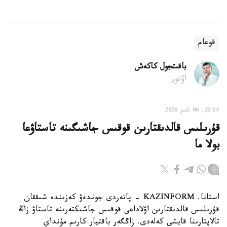
قوعام
باقىتجول كاكەش
اۆتور
22:04, 06 تامىز 2026
قۇرىلىس قالدىقتارىن قوقىس جاشىگىنە تاستاۋعا
بولا ما
استانا. KAZINFORM - پاتەردى جوندەۋ كەزىندە شىققان
قۇرىلىس قالدىقتارىن اۋلاداعى قوقىس جاشىكتەرىنە تاستاۋ زاڭ
تالاپتارىنا قايشى كەلەدى. زاڭگەر باقتيار كارىم مۇنداي