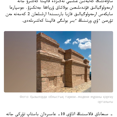
ساۋلەتتىك كەلبەتىن عىلىمي نەگىزدە قالپىنا كەلتىرۋ جانە
ارحەولوگيالىق قۇندىلىعىن بولاشاق ۇرپاققا جەتكىزۋ. جوسپارعا
سايكەس ارحەولوگيالىق قازبا بارىسىندا ارشىلعان 2 كەسەنە مەن
تۇرعىن ءۇي ورنىنىڭ ءبىر بولىگى قالپىنا كەلتىرىلەدى.
Фото: Қызылорда облыстық тарихи-мәдени мұраны қорғау
орталығы
- سىعاناق قالاسىنىڭ اتاۋى 10- عاسىردان باستاپ تۇركى جانە