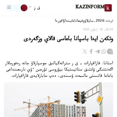
KAZINFORM
ق ز
ترەند:
2026-سايلاۋ
وقيعا
تاعايىنداۋ
اقوردا
22:24, 10 ءساۋىر 2023
وتكەن ايدا باسپانا باعاسى قالاي وزگەردى
استانا. قازاقپارات – ق ر ستراتەگيالىق جوسپارلاۋ جانە رەفورمالار
اگەنتتىگى ۇلتتىق ستاتيستيكا بيۋروسى تۇرعىن ءۇي نارىعىنداعى
باعاعا قاتىستى مالىمەت ۇسىندى، دەپ حابارلايدى قازاقپارات.