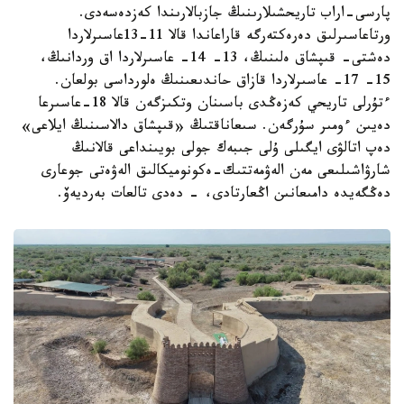
پارسى-اراب تاريحشىلارىنىڭ جازبالارىندا كەزدەسەدى.
ورتاعاسىرلىق دەرەكتەرگە قاراعاندا قالا 11-13عاسىرلاردا
دەشتى- قىپشاق ەلىنىڭ، 13- 14- عاسىرلاردا اق وردانىڭ،
15- 17- عاسىرلاردا قازاق حاندىعىنىڭ ەلورداسى بولعان.
ءتۇرلى تاريحي كەزەڭدى باسىنان وتكىزگەن قالا 18-عاسىرعا
دەيىن ءومىر سۇرگەن. سىعاناقتىڭ «قىپشاق دالاسىنىڭ ايلاعى»
دەپ اتالۋى ايگىلى ۇلى جىبەك جولى بويىنداعى قالانىڭ
شارۋاشىلىعى مەن الەۋمەتتىك-ەكونوميكالىق الەۋەتى جوعارى
دەڭگەيدە دامىعانىن اڭعارتادى، - دەدى تالعات بەرديەۆ.