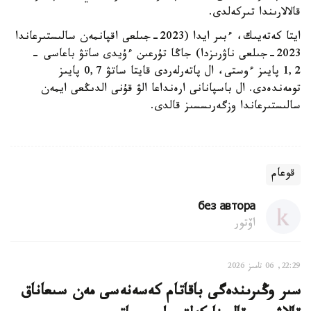
قالالارىندا تىركەلدى.
ايتا كەتەيىك، ءبىر ايدا (2023-جىلعى اقپانمەن سالىستىرعاندا
2023-جىلعى ناۋرىزدا) جاڭا تۇرعىن ءۇيدى ساتۋ باعاسى -
1,2 پايىز ءوستى، ال پاتەرلەردى قايتا ساتۋ 0,7 پايىز
تومەندەدى. ال باسپانانى ارەنداعا الۋ قۇنى الدىڭعى ايمەن
سالىستىرعاندا وزگەرىسسىز قالدى.
قوعام
без автора
اۆتور
22:29, 06 تامىز 2026
سىر وڭىرىندەگى باقاتام كەسەنەسى مەن سىعاناق