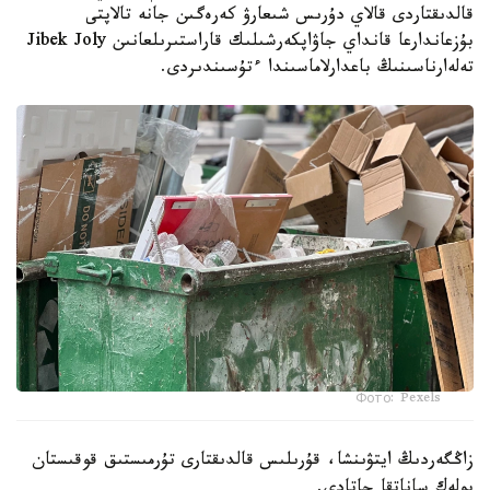
قالدىقتاردى قالاي دۇرىس شىعارۋ كەرەگىن جانە تالاپتى
بۇزعاندارعا قانداي جاۋاپكەرشىلىك قاراستىرىلعانىن Jibek Joly
تەلەارناسىنىڭ باعدارلاماسىندا ءتۇسىندىردى.
Фото: Pexels
زاڭگەردىڭ ايتۋىنشا، قۇرىلىس قالدىقتارى تۇرمىستىق قوقىستان
بولەك ساناتقا جاتادى.