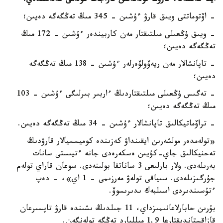
ايتا كەتسەك، قارۋعا تولەنەتىن قاراجات كولەمى كەلەسىدەي:
- اۆتوماتتى ويىق قارۋ ءۇشىن - 345 مىڭ تەڭگەگە دەيىن؛
- ويىق ۇڭعىلى مىلتىقتار مەن كاربيندەر ءۇشىن - 172 مىڭ
تەڭگەگە دەيىن؛
- تاپانشالار مەن ريەۆولۆەرلەر ءۇشىن - 138 مىڭ تەڭگەگە
دەيىن؛
- تەگىس ۇڭعىلى مىلتىقتاردىڭ ءاربىر بىرلىگى ءۇشىن - 103
مىڭ تەڭگەگە دەيىن؛
- تراۆماتيكالىق تاپانشالار ءۇشىن - 34 مىڭ تەڭگەگە دەيىن.
«تولەمدەر مولشەرىن ايقىنداۋ كەزىندە كوميسسيالار قارۋدىڭ
تەحنيكالىق جاي-كۇيىن ەسكەرەدى جانە ءتيىستى سانات
بەرىلەدى. ولار بارلىعى 3 ساناتقا بولىنەدى. سوعان قاراي تولەم
جۇرگىزىلەدى. سىياقى تولەۋ مەرزىمى – 1 اي»، - دەپ
ءتۇسىندىردى اسىلبەك ىدىرىسوۆ.
بۇرىن حابارلاعانىمىزداي، 11 جىلدىڭ ىشىندە قارۋ تاپسىرعان
قازاقستاندىقتارعا 1,9 ميلليارد تەڭگە تولەنگەن.