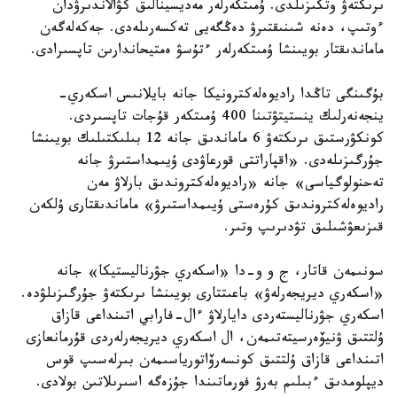
ىرىكتەۋ وتكىزىلدى. ۇمىتكەرلەر مەديسينالىق كۋالاندىرۋدان
ءوتىپ، دەنە شىنىقتىرۋ دەڭگەيى تەكسەرىلەدى. جەكەلەگەن
ماماندىقتار بويىنشا ۇمىتكەرلەر ءتۇسۋ ەمتيحاندارىن تاپسىرادى.
بۇگىنگى تاڭدا راديوەلەكترونيكا جانە بايلانىس اسكەري-
ينجەنەرلىك ينستيتۋتىنا 400 ۇمىتكەر قۇجات تاپسىردى.
كونكۋرستىق ىرىكتەۋ 6 ماماندىق جانە 12 بىلىكتىلىك بويىنشا
جۇرگىزىلەدى. «اقپاراتتى قورعاۋدى ۇيىمداستىرۋ جانە
تەحنولوگياسى» جانە «راديوەلەكتروندىق بارلاۋ مەن
راديوەلەكتروندىق كۇرەستى ۇيىمداستىرۋ» ماماندىقتارى ۇلكەن
قىزىعۋشىلىق تۋدىرىپ وتىر.
سونىمەن قاتار، ج و و-دا «اسكەري جۋرناليستيكا» جانە
«اسكەري ديريجەرلەۋ» باعىتتارى بويىنشا ىرىكتەۋ جۇرگىزىلۋدە.
اسكەري جۋرناليستەردى دايارلاۋ ءال-فارابي اتىنداعى قازاق
ۇلتتىق ۋنيۆەرسيتەتىمەن، ال اسكەري ديريجەرلەردى قۇرمانعازى
اتىنداعى قازاق ۇلتتىق كونسەرۆاتورياسىمەن بىرلەسىپ قوس
ديپلومدىق ءبىلىم بەرۋ فورماتىندا جۇزەگە اسىرىلاتىن بولادى.