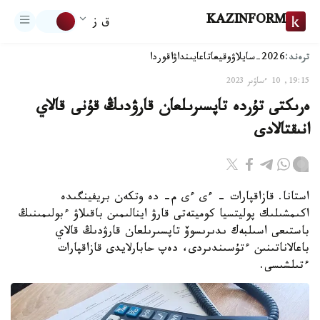
KAZINFORM
ق ز
ترەند:
2026-سايلاۋ
وقيعا
تاعايىنداۋ
اقوردا
19:15, 10 ءساۋىر 2023
ەرىكتى تۇردە تاپسىرىلعان قارۋدىڭ قۇنى قالاي
انىقتالادى
استانا. قازاقپارات – ءى ءى م- دە وتكەن بريفينگىدە
اكىمشىلىك پوليتسيا كوميتەتى قارۋ اينالىمىن باقىلاۋ ءبولىمىنىڭ
باستىعى اسىلبەك ىدىرىسوۆ تاپسىرىلعان قارۋدىڭ قالاي
باعالاناتىنىن ءتۇسىندىردى، دەپ حابارلايدى قازاقپارات
ءتىلشىسى.