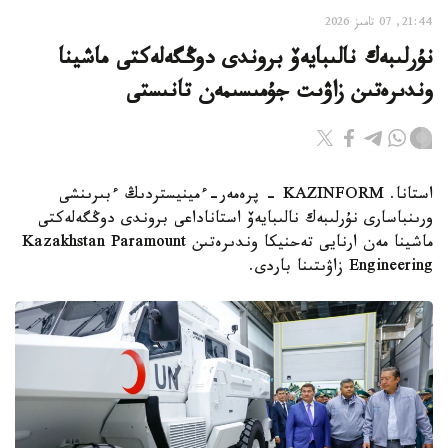
21:44, 07 تامىز 2026
نۇرلىبەك نالىبايەۆ بروندى دوڭگەلەكتى ماشينا
وندىرەتىن زاۋىت جۇمىسىمەن تانىستى
استانا. KAZINFORM - پرەمەر-ءمينيستردىڭ ءبىرىنشى
ورىنباسارى نۇرلىبەك نالىبايەۆ استاناداعى بروندى دوڭگەلەكتى
ماشينا مەن ارنايى تەحنيكا وندىرەتىن Kazakhstan Paramount
Engineering زاۋىتىنا باردى.