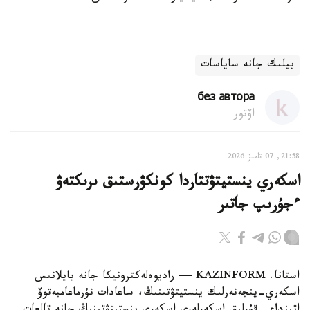
بيلىك جانە ساياسات
без автора
اۆتور
21:58, 07 تامىز 2026
اسكەري ينستيتۋتتاردا كونكۋرستىق ىرىكتەۋ
ءجۇرىپ جاتىر
استانا. KAZINFORM — راديوەلەكترونيكا جانە بايلانىس
اسكەري-ينجەنەرلىك ينستيتۋتىنىڭ، ساعادات نۇرماعامبەتوۆ