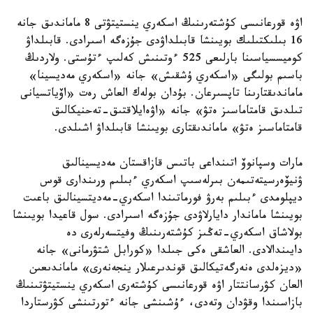
اۋە قورعانىسى كۇشتەرىنىڭ اسكەري ينستيتۋتى 8 ماماندىق جانە
16 بىلىكتىلىك بويىنشا قابىلداۋدى جۇزەگە اسىرادى. قابىلداۋ
كوميسسياسىنا بارلىعى 525 ءوتىنىش كەلىپ ءتۇستى. ولاردىڭ
باسىم بولىگى «اسكەري ۇشقىش» جانە «اسكەري مەديسينا»
ماماندىقتارىنا تاپسىرعان. بۇدان بولەك العاش رەت «اۆياتسيانى
تىلدىق قامتاماسىز ەتۋ» جانە «اۋەايلاقتىق-تەحنيكالىق
قامتاماسىز ەتۋ» ماماندىقتارى بويىنشا قابىلداۋ اشىلدى.
مارات وسپانوۆ اتىنداعى باتىس قازاقستان مەديسينالىق
ۋنيۆەرسيتەتىمەن بىرلەسىپ اسكەري ءبىلىم ورىندارى قوس
ديپلومدى ءبىلىم بەرۋ فورماتىندا اسكەري-مەديتسينالىق باعىت
بويىنشا ماماندار دايارلاۋدى جۇزەگە اسىرادى. سول قاعيدا بويىنشا
بولاشاق اسكەري-تەڭىز كۇشتەرىنىڭ وفيتسەرلەرى دە
دايىندالادى. العاشقى ەكى جىلدا «كورابل شتۋرمانى» جانە
«ديزەلدى ەنەرگەتيكالىق قوندىرعىلار ينجەنەرى» ماماندىعىن
العان كۋرسانتتار اۋە قورعانىسى كۇشتەرى اسكەري ينستيتۋتىنىڭ
بازاسىندا وقۋدان وتەدى، ءۇشىنشى جانە ءتورتىنشى كۋرستاردا