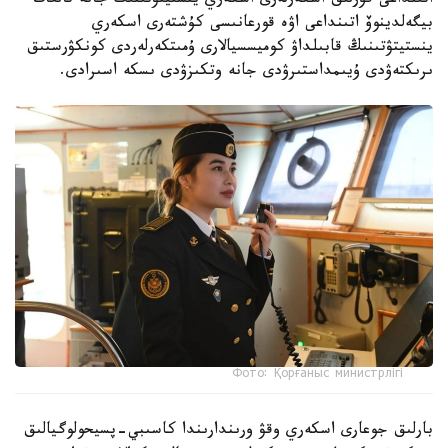
اتىنداعى قۇرلىق اسكەرلەرى اسكەري ينستيتۋتىنىڭ جانە تالعات
بيگەلدينوۆ اتىنداعى اۋە قورعانىسى كۇشتەرى اسكەري
ينستيتۋتىنىڭ قابىلداۋ كوميسسيالارى ۇمىتكەرلەردى كونكۋرستىق
ىرىكتەۋدى ۇيىمداستىرۋدى جانە وتكىزۋدى ىسكە اسىرادى.
Фото: Қорғаныс министрлігі
بارلىق جوعارى اسكەري وقۋ ورىندارىندا كاسىبي-پسيحولوگيالىق