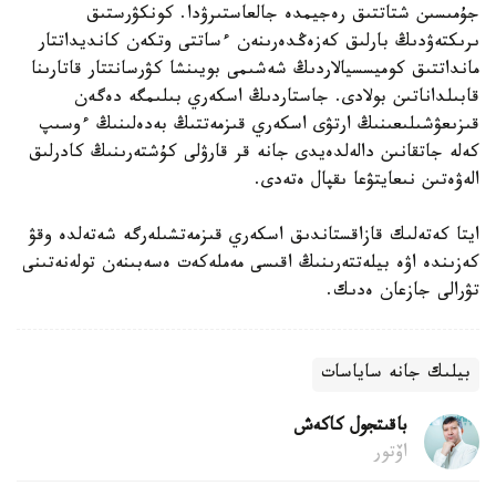
جۇمىسىن شتاتتىق رەجيمدە جالعاستىرۋدا. كونكۋرستىق
ىرىكتەۋدىڭ بارلىق كەزەڭدەرىنەن ءساتتى وتكەن كانديداتتار
مانداتتىق كوميسسيالاردىڭ شەشىمى بويىنشا كۋرسانتتار قاتارىنا
قابىلداناتىن بولادى. جاستاردىڭ اسكەري بىلىمگە دەگەن
قىزىعۋشىلىعىنىڭ ارتۋى اسكەري قىزمەتتىڭ بەدەلىنىڭ ءوسىپ
كەلە جاتقانىن دالەلدەيدى جانە قر قارۋلى كۇشتەرىنىڭ كادرلىق
الەۋەتىن نىعايتۋعا ىقپال ەتەدى.
ايتا كەتەلىك قازاقستاندىق اسكەري قىزمەتشىلەرگە شەتەلدە وقۋ
كەزىندە اۋە بيلەتتەرىنىڭ اقىسى مەملەكەت ەسەبىنەن تولەنەتىنى
تۋرالى جازعان ەدىك.
بيلىك جانە ساياسات
باقىتجول كاكەش
اۆتور