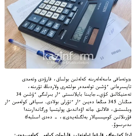
«وتەماقى ماسەلەلەرىنە كەلەتىن بولساق، قارۋدى وتەمدى
تاپسىرعانى ءۇشىن تولەمدەر مولشەرى ولاردىڭ تۇرىنە،
تەحنيكالىق كۇي-جايىنا بايلانىستى ءار بىرلىگى ءۇشىن 34
مىڭنان 345 مىڭعا دەيىن ءار ءتۇرلى بولادى. سىياقى كولەمىن ءار
وبلىستىق، قالالىق جانە اۋداندىق پوليتسيا ورگاندارىندا
قۇرىلاتىن كوميسسيالار بەلگىلەيدى»، - دەدى اسىلبەك
ىدىرىسوۆ.