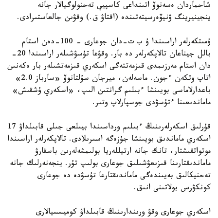
شاحماردان ەسەنوۆ اتىنداعى كاسپيي تەحنولوگيالار جانە
ينجينيرينگ ۋنيۆەرسيتەتىندە (اقتاۋ ق.) وقۋىن جالعاستىرادى.
ۇمىتكەرلەر اراسىندا ۇ ب ت-دان جوعارى – 100-دەن استام
بالل جيناعان تالاپكەرلەر دە بار. وقۋعا تۇسۋشىلەر اراسىندا 20-
دان استام مەرزىمدى قىزمەتتەگى اسكەري قىزمەتشىلەر بار ەكەنىن
اتاپ وتكەن ءجون. ماسەلەن، ميرجان سۇلتانوۆ «سارباز 2.0»
باعدارلاماسى بويىنشا ءبىلىم گرانتىن الىپ، «اسكەري ۇشقىش»
ماماندىعىنا ءتۇسۋدى جوسپارلاپ وتىر.
قۇرلىق اسكەرلەرىنىڭ ءبىلىم ورداسىندا بيىلعى جىلى قابىلداۋ 17
اسكەري ماماندىق بويىنشا جۇزەگە اسىرىلادى. تالاپكەرلەر اراسىندا
موتواتقىشتار، تانك جانە ارتيللەريا بولىمشەلەرىن باسقارۋ
ماماندىقتارىنا قىزىعۋشىلىق جوعارى بولىپ تۇر. ينجەنەرلىك جانە
تەحنيكالىق بەيىندەگى ماماندىقتارعا تۇسۋدە دە جوعارى
كونكۋرس بولاتىنى انىق.
اسكەري جوعارى وقۋ ورىندارىنىڭ قابىلداۋ كوميسسيالارى