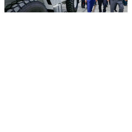
Фото: Солтан Жексенбеков/ Kazinform
كاسىپورىندا Arlan جانە Alan-2 بروندالعان دوڭگەلەكتى
ماشينالارى، Barys جاۋىنگەرلىك بروندى كولىگىنىڭ 4×4, 6×6
جانە 8×8 ولشەمىندەگى مودەلدەرى، سونداي- اق، جۇزەتىن
ءارى دوڭگەلەكتى Terrex-Barys-A 8×8 پلاتفورماسى
شىعارىلادى.