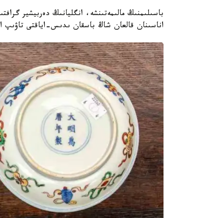
اناسىنان قالعان شاڭ باسقان ىدىس-اياقتى تاۋىپ ال