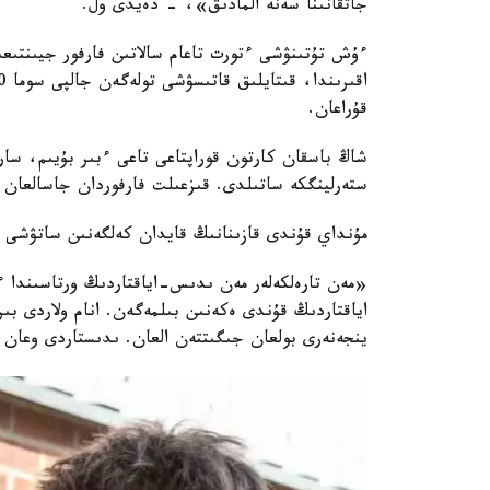
جاتقانىنا سەنە المادىق»، - دەيدى ول.
ءۇش تۇتىنۋشى ءتورت تاعام سالاتىن فارفور جيىنتىعى
قۇراعان.
ستەرلينگكە ساتىلدى. قىزعىلت فارفوردان جاسالعان مەدالونى بار قۇمىرا 8800
مۇنداي قۇندى قازىنانىڭ قايدان كەلگەنىن ساتۋشى 
«مەن تارەلكەلەر مەن ىدىس-اياقتاردىڭ ورتاسىندا ءو
ينجەنەرى بولعان جىگىتتەن العان. ىدىستاردى وعان 