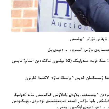
اپقانى تۋرالى ءبولىستى.
ىستاردى تاۋىپ الدىم»، - دەيدى ول.
اعىلشىن ازاماتى ىدىس-اياقتاردى ساتىپ، جالپى 112 مىڭ فۋنت ستەرلينگ (62 ميلليون تەڭگەدەن استام) تابىس
سون اۋكسيونعا ۇسىنعاننان كەيىن ءوزىنىڭ ساۋدا الاڭىندا كارتون
ردەن ءتۇسىندىم. ولاردى باعالاۋشى كەڭەسشى جانە كەراميكا
لىكتى ولجا بۇكىل الەمدە قىزىعۋشىلىق تۋدىردى. ۇيىڭىزدەن
»، - دەپ دەيدى اۋكسيون يەسى.