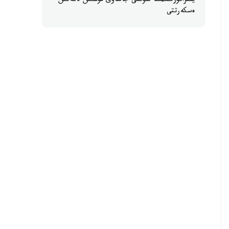
ينفراقۇرىلىمىنا سوققى جاساۋى مۇمكىن ەكەنىن
ەسكەرتتى