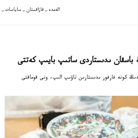
الەمدە
قازاقستان
ساياسات
ت
اڭ باسقان ىدىستاردى ساتىپ بايىپ كەتتى
ايدىڭ كونە فارفور ىدىستارىن تاۋىپ الىپ، ونى قوماقتى