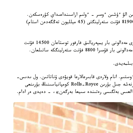
ن الۋ ءۇشىن ءومىر - ءولىم اراسىنداعىداي كۇرەسكەن.
اقىرىندا، قىتايلىق قاتىسۋشى تولەگەن جالپى سوما 81900 فۋنت ستەرلينگتى (45 ميلليون تەڭگەدەن استام)
شاڭ باسقان كارتون قوراپتاعى تاعى ءبىر بۇيىم، سارى مەدالونى بار يمپەريالىق فارفور توستاعان 14500 فۋنت
 فۋنت ستەرلينگكە ساتىلعان.
بىلمەيدى.
ستىم. انام ولاردى قابىرعالارعا قويۋدى ۇناتاتىن. ول ىدىس-
اياقتاردىڭ قۇندى ەكەنىن بىلمەگەن. انام ولاردى بىرنەشە جىل بۇرىن Rolls-Royce كومپانياسىنىڭ بۇرىنعى
العىس بەلگىسى رەتىندە سىيعا بەرگەن»، - دەيدى ەر ادام.