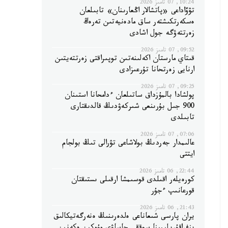
10:24, 07 تامىز 2026
تۋۆاداعى «پاتشالار اڭعارىنان» تابىلعان
ەسكەرتكىشتەر ساق مادەنيەتىن تەرەڭ
زەرتتەۋگە جول اشادى
09:52, 07 تامىز 2026
قىتاي مارستان اكەلىنەتىن توپىراقتى زەرتتەيتىن
ارنايى زەرتحانا تۇرعىزادى
09:25, 07 تامىز 2026
پولشادا بالمۇزداق ساتىلعان ءدامحانا استىنان
900 جىل بۇرىنعى شىركەۋدىڭ قالدىقتارى
تابىلدى
07:06, 07 تامىز 2026
عالىمدار جەردىڭ بولاشاعى تۋرالى تىڭ بولجام
ايتتى
22:44, 06 تامىز 2026
كورەيلەر اقىلدى قوسىمشا ارقىلى ىستىقتان
قورعانىپ ءجۇر
21:43, 06 تامىز 2026
يران پارسى شىعاناعى ەلدەرىنىڭ ەنەرگەتيكالىق