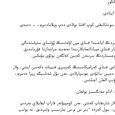
كوز.
 سونشالىقتى كوپ اقشا بولادى دەپ ويلامادىم»، - دەيدى
اۋكسيونىنا قويىلعان انتيكۆاريات ХVІ عاسىردىڭ اياعىندا قىتاي مين اۋلەتىنىڭ ۆۋتساي ستيلىندەگى
قىتاي عيباداتحانالارىندا نەمەسە حرامداردا قۇرباندىق
وعىستاردىڭ بىرىنەن كەيىن كەلگەن بولۋى مۇمكىن.
ى قىتاي كەراميكاسىنىڭ كەيبىرى قىمبات ەكەنىن ايتتى. ولار
اعامەن - 4 مىڭنان 6 مىڭ فۋنتقا دەيىن ساتۋدى جوسپارلادى. مەن بۇل شەشىمگە ريزا ەدىم»،
ىپ العان اعىلشىن.
 ادام سەنگىسىز بولعان.
 شارىقتاپ كەتتى. مەن كومپيۋتەر قاراپ ايقايلاي بەردىم.
ردى، سول كەزدە ءبىز س م س جازىسىپ وتىردىق. نە بولىپ