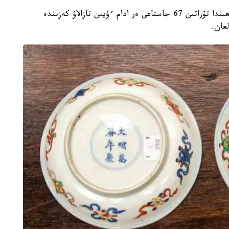
باسىلىمنىڭ مالىمەتىنشە، انگليانىڭ دەربيشير گرافتىعىندا تۇراتىن 67 جاستاعى ەر ادام ءۇيىن تازالاۋ كەزىندە
عان.