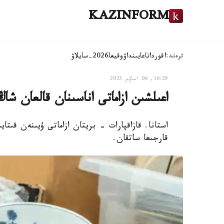
KAZINFORM
ترەند:
اقوردا
تاعايىنداۋ
وقيعا
2026-سايلاۋ
16:29, 06 ءساۋىر 2023
اعىلشىن ازاماتى اناسىنان قالعان ش
استانا. قازاقپارات - بريتان ازاماتى ۇيىنەن قىت
قارجىعا ساتقان.