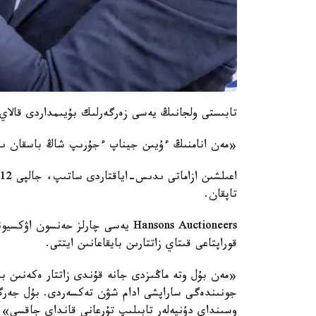
تابىستى ولجانىڭ يەسى زەرگەرلىك بۇيىمداردى قالاي ت
«مەن انامنىڭ ءۇيىن جيناپ ءجۇرىپ شاڭ باسقان ىد
تاپقان.
Hansons Auctioneers يەسى چارلز حەن
قوراپتاعى قىتاي زاتتارىن بايقاعانىن ايتتى.
«مەن بۇل وتە ماڭىزدى جانە قۇندى زاتتار ەكەنىن بى
جونىندەگى ساراپشى ادام شۋن تەكسەردى. بۇل جەرگى
وسىنداي دۇنيەلەر تابىلىپ تۇرعانى قانداي جاقسى