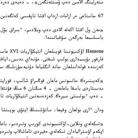
ستەرلينگ الامىن دەپ ۇمىتتەنگەن»، - دەيدى دەرەك
67 جاستاعى ەر ازامات ازداپ اقشا تاپقىسى كەلگەنىن ايتادى.
«مەن ول اقشا اكەلە الادى دەپ ويلادىم، ءبىراق بۇل
باسىلىمعا بەرگەن سۇقباتىندا.
Hansons 
فارفور بۇيىمدارى بولىپ شىقتى. مۇنداي ىدىس-اياقتار 
كەزىندە قولدانىلعان جانە انگلياعا دۇنيەجۇزىلىك س
«كەيىنىرەك حانسونس ماعان قوڭىراۋ شالىپ، قوراپتاع
ىدىستاردى باسقا ب
- دەپ ءبولىستى سيرەك كەزدەسەتىن انتيكۆاريات تاۋ
ودان ءارى بولعان وقيعا، ساتۋشىنىڭ ايتۋى بويىنشا،
«تىكەلەي ونلاين-اۋكتسيوندى كورىپ وتىردىم، باعالار
اپكەم اۋستراليادان تىكەلەي ەفيردى تاماشالاپ وتى