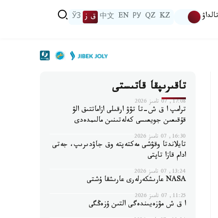
الداۋ
KZ
QZ
РУ
EN
中文
ق ز
ЎЗ
تاقىرىپقا قاتىستى
17:08, 07 تامىز 2026
ترامپ ا ق ش-تا تۋۋ ارقىلى ازاماتتىق الۋ
قۇقىعىن جويعىسى كەلەتىنىن مالىمدەدى
16:30, 07 تامىز 2026
تايلاندتا وقۋشى مەكتەپتە وق جاۋدىرىپ، جەتى
ادام قازا تاپتى
13:24, 07 تامىز 2026
NASA عارىشكەرلەرى عارىشقا ۇشتى
11:25, 07 تامىز 2026
ا ق ش مۋزەيىندەگى التىن ۇزەڭگى