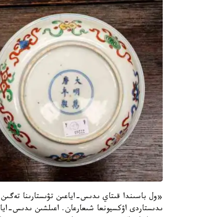
«ول باسىندا قىتاي ىدىس-اياعىن تۋىستارىنا تەگىن تا