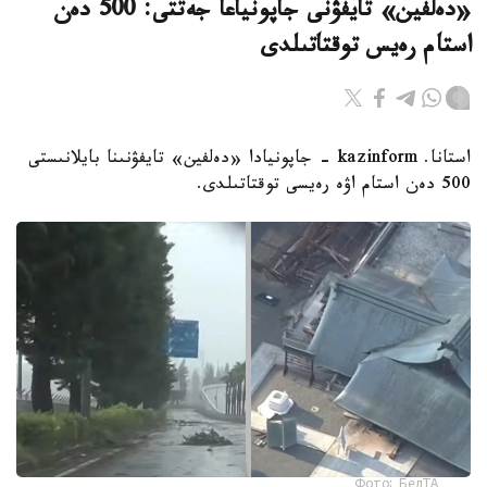
«دەلفين» تايفۋنى جاپونياعا جەتتى: 500 دەن
استام رەيس توقتاتىلدى
استانا. kazinform - جاپونيادا «دەلفين» تايفۋنىنا بايلانىستى
500 دەن استام اۋە رەيسى توقتاتىلدى.
Фото: БелТА