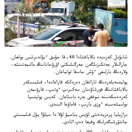
شابۋىل كەزىندە بالاباقشادا 40-قا جۋىق ءبۇلدىرشىن بولعان.
جارالىلار جەتكىزىلگەن جەرگىلىكتى اۋرۋحانانىڭ مالىمەتىنشە،
ولاردىڭ بارلىعى ءۇش جاسقا تولماعان.
پوليتسەيلەردىڭ تاراتقان دەرەككە قاراعاندا، قىلمىسكەر
بالاباقشانىڭ قورشاۋىنان سەكىرىپ ءوتىپ، قارۋىمەن
كەزدەسكەنىنە سوققى بەرە باستاعان. كەيىن پوليتسيا
بولىمشەسىنە ءوزى بارىپ، قاماۋعا الىندى.
برازيليا پرەزيدەنتى لۋيس يناسيۋ لۋلا دا سيلۆا بۇل قىلمىستى
جانتۇرشىگەرلىك وقيعا دەپ اتادى.