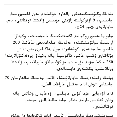
ەلدىڭ وڭتۇستىگىندەگى ارالداردا دۇكەندەر مەن كاسىپورىندار
جابىلىپ، 9 اۆتوكولىك زاۋىتى جۇمىسىن ۋاقىتشا توقتاتتى، دەپ
حابارلايدى «مير 24».
جاپونيا مەتەورولوگيالىق اگەنتتىگىنىڭ مالىمەتىنشە، وكيناۆا
ارالىنىڭ سولتۇستىگىندە جەلدىڭ جىلدامدىعى ساعاتىنا 200
شاقىرىمعا جەتەدى. كوشەلەردە جول بەلگىلەرى مەن اعاش
بۇتاقتارى ۇشىپ جاتىر. كاگوسيما جانە وكيناۆا پرەفەكتۋرالارىندا
260 مىڭعا جۋىق تۇرعىندى ەۆاكۋاتسيالاۋ جاريالانىپ، ۋاقىتشا
ورنالاستىرۋ پۋنكتتەرى دايىندالدى.
بيلىك وكىلدەرىنىڭ حابارلاۋىنشا، قاتتى جەلدىڭ سالدارىنان 70
جاستاعى ءۇش ادام جەڭىل جاراقات العان.
ناحا اۋەجايى جۇما كۇنى جابىلىپ، اۋەجايدان ۇشاتىن جانە
وعان كەلەتىن بارلىق ىشكى جانە حالىقارالىق رەيستەر
توقتاتىلدى.
سينوپتيكتەردىڭ بولجامىنشا، تابيعي اپات شاڭحايعا دا جەتۋى