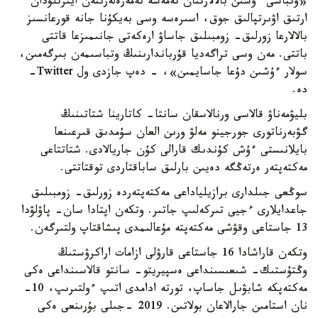
«وتباسى ءۇشىن بالالارىنان نەمەسە نەمەرەلەرىنەن ايىرىلۋدان
ارتىق اۋىرتپالىق جوق، اسىرەسە وسى بەيكۇنا جانە قورعانسىز
بالالارعا زورلىق- زومبىلىق جاساۋ ارەكەتى جانىمىزعا قاتتى
باتتى. مەن وسى تراگەديا قۇرباندارىنىڭ وتباسىمەن بىرگەمىن،
سولار ءۇشىن دۇعا جاسايمىن»، - دەپ جازدى ول Twitter-
دە.
بليۋمەناۋ قالاسى ورنالاسقان سانتا- كاتارينا شتاتىنىڭ
گۋبەرناتورى جورجينو مەلۋ ورىن العان سۇمدىق قىرعىنعا
بايلانىستى ءۇش كۇندىك قارالى كۇن جاريالادى. شتاتتاعى
مەكتەپتەر ەرتەڭگە دەيىن بارلىق ساباقتاردى توقتاتتى.
سوڭعى جىلدارى برازيلياداعى مەكتەپتەردە زورلىق- زومبىلىق
جاعدايلارى ءجيى تىركەلىپ جاتىر. وتكەن اپتادا سان- پاۋلۋدا
13 جاستاعى وقۋشى مەكتەپتە مۇعالىمدى پىشاقتاپ ولتىرگەن.
وتكەن قاراشادا 16 جاستاعى قارۋلى ازامات اراكرۋستىڭ
وڭتۇستىك- شىعىسىنداعى ەسپيريتو- سانتو قالاسىنداعى ەكى
مەكتەپكە شابۋىل جاساپ، تورتە ادامدى اتىپ ءولتىرىپ، 10-
نان استامىن جارالاعان بولاتىن. 2019 -جىلى بۇرىنعى ەكى