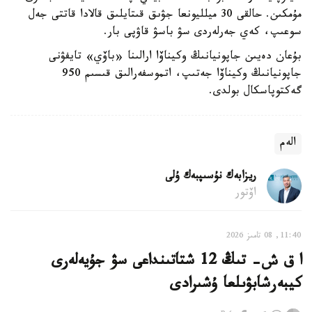
مۇمكىن. حالقى 30 ميلليونعا جۋىق قىتايلىق قالادا قاتتى جەل
سوعىپ، كەي جەرلەردى سۋ باسۋ قاۋپى بار.
بۇعان دەيىن جاپونيانىڭ وكيناۆا ارالىنا «باۆي» تايفۋنى
جاپونيانىڭ وكيناۆا جەتىپ، اتموسفەرالىق قىسىم 950
گەكتوپاسكال بولدى.
الەم
ريزابەك نۇسىپبەك ۇلى
اۆتور
11:40, 08 تامىز 2026
ا ق ش- تىڭ 12 شتاتىنداعى سۋ جۇيەلەرى
كيبەرشابۋىلعا ۇشىرادى