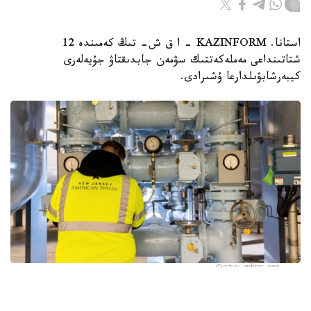
استانا. KAZINFORM – ا ق ش- تىڭ كەمىندە 12
شتاتىنداعى مەملەكەتتىك سۋمەن جابدىقتاۋ جۇيەلەرى
كيبەرشابۋىلدارعا ۇشىرادى.
Фото: whyy.org
بۇل كوممۋنالدىق ينفراقۇرىلىمنىڭ كيبەرقاۋىپسىزدىگىندەگى