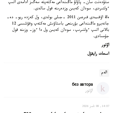
ستۋدەنت سان- پاۋلۋ ماڭىنداعى مەكتەپتە سەگىز ادامدى اتىپ
ءولتىردى، سودان كەيىن وزدەرىنە قول سالدى.
ەڭ اۋقىمدى قىرعىن 2011 -جىلى بولدى، ول كەزدە ريو- دە-
جانەيرو ماڭىنداعى بۇرىنعى باستاۋىش مەكتەپ وقۋشىسى 12
بالانى اتىپ ءولتىرىپ، سودان كەيىن ول دا ءوز- وزىنە قول
جۇمسادى.
اۆتور
اسحات رايقۇل
الەم
без автора
اۆتور
14:07, 08 تامىز 2026