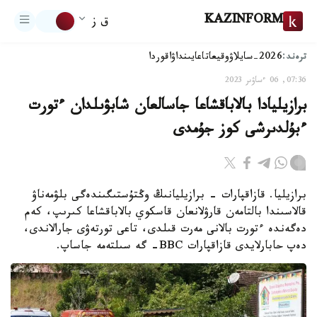
KAZINFORM
ق ز
ترەند:
2026-سايلاۋ
وقيعا
تاعايىنداۋ
اقوردا
07:36, 06 ءساۋىر 2023
برازيليادا بالاباقشاعا جاسالعان شابۋىلدان ءتورت
ءبۇلدىرشى كوز جۇمدى
برازيليا. قازاقپارات - برازيليانىڭ وڭتۇستىگىندەگى بلۋمەناۋ
قالاسىندا بالتامەن قارۋلانعان قاسكوي بالاباقشاعا كىرىپ، كەم
دەگەندە ءتورت بالانى مەرت قىلدى، تاعى تورتەۋى جارالاندى،
دەپ حابارلايدى قازاقپارات BBC- گە سىلتەمە جاساپ.