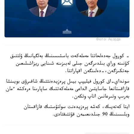
Фото: Ақорда
- كورول جەدەلحاتتا مەملەكەت باسشىسىنىڭ بەلگيانىڭ ۇلتتىق
كۇنىنە وراي بىلدىرگەن جىلى لەبىزىنە شىنايى ريزاشىلىعىن
جەتكىزگەن،-دەلىنگەن اقپاراتتا.
سونداي-اق كورول فيليپپ بيىل پرەزيدەنتتىڭ شاقىرۋى بويىنشا
قازاقستانعا جاسايتىن الداعى مەملەكەتتىك ساپارىنا ەرەكشە ءمان
بەرىپ وتىرعانىن اتاپ وتكەن.
ايتا كەتەيىك، كەشە پرەزيدەنت سولتۇستىك قازاقستان
وبلىسىنىڭ 90 جىلدىعىمەن قۇتتىقتادى.