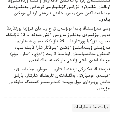
سىلكىنىسىنەن زارداپ شەككەن ادامداردى ۋاقىتشا ورنالاستىرۋعا
ارنالعان شاتىرلاردا تۇراتىن گۋمانيتارلىق كومەكتى جەتكىزۋدىڭ
جەدەلدەتىلگەن مەرزىمدەرى شاتتل قىزمەتى ارقىلى مۇمكىن
بولدى.
وسى سەرۆيستىڭ پايدا بولۋىمەن ق ح ر- دان گرۋزيا پورتتارىنا
دەيىن جۇكتەردى جەتكىزۋ مەرزىمى ءۇش ەسەگە - 15 تاۋلىككە
دەيىن، تۇركيا پورتتارىنا - 25 تاۋلىككە دەيىن قىسقاردى.
سەرۆيستى ۇيىمداستىرۋ ءۇشىن ءبىرقاتار شارا قابىلدانىپ،
التىنكول ستانتسياسىنان اپتاسىنا 3 رەت (ءدۇي، ءسار، جۇم)
جونەلتىلەتىن ناقتى ۋاقىتى بار كەستە بەلگىلەندى.
قىزمەتتىڭ نەگىزگى ارتىقشىلىقتارى - جوعارى جىلدامدىق،
ءتيىمدى جوسپارلاۋ، بەلگىلەنگەن تاريفتىك شارتتار. بارلىق
شاتتل پويىزدارى جول بويىندا كىدىرىسسىز كەستەگە سايكەس
جۇرەدى.
بيلىك جانە ساياسات