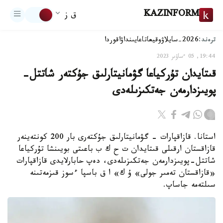
KAZINFORM
ق ز
ترەند:
2026-سايلاۋ
وقيعا
تاعايىنداۋ
اقوردا
19:44, 05 ءساۋىر 2023
قىتايدان تۇركياعا گۋمانيتارلىق جۇكتەر شاتتل-
پويىزدارمەن جەتكىزىلەدى
استانا. قازاقپارات - گۋمانيتارلىق جۇكتەرى بار 200 كونتەينەر
قازاقستان ارقىلى قىتايدان ت ح ك ب باعىتى بويىنشا تۇركياعا
شاتتل-پويىزدارمەن جەتكىزىلەدى، دەپ حابارلايدى قازاقپارات
«قازاقستان تەمىر جولى» ۇ ك» ا ق باسپا ءسوز قىزمەتىنە
سىلتەمە جاساپ.