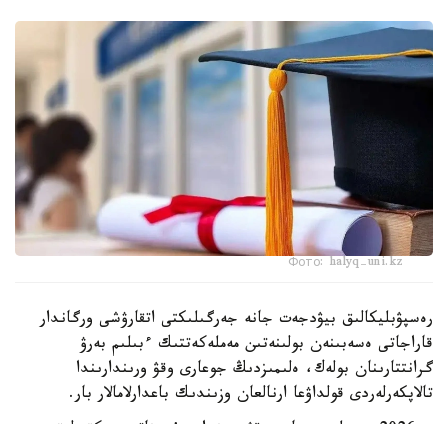
Фото: halyq-uni.kz
رەسپۋبليكالىق بيۋدجەت جانە جەرگىلىكتى اتقارۋشى ورگاندار
قاراجاتى ەسەبىنەن بولىنەتىن مەملەكەتتىك ءبىلىم بەرۋ
گرانتتارىنان بولەك، ەلىمىزدىڭ جوعارى وقۋ ورىندارىندا
تالاپكەرلەردى قولداۋعا ارنالعان وزىندىك باعدارلامالار بار.
- 2026 -جىلى جوعارى وقۋ ورىندارى ۇسىناتىن رەكتورلىق،