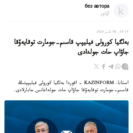
без автора
اۆتور
19:14, 08 تامىز 2026
بەلگيا كورولى فيليپپ قاسىم-جومارت توقايەۆقا
جاۋاپ حات جولدادى
استانا. KAZINFORM - اقوردا بەلگيا كورولى فيليپپتىڭ
قاسىم-جومارت توقايەۆقا جاۋاپ حات جولداعانىن حابارلادى.