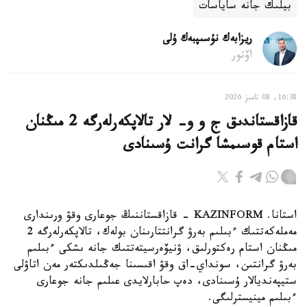
بيلىك جانە ساياسات
ريزابەك نۇسىپبەك ۇلى
اۆتور
16:38, 08 تامىز 2026
قازاقستاندىق ج و و- لار تالاپكەرلەرگە 2 مىڭنان
استام قوسىمشا گرانت ۇسىنادى
استانا. KAZINFORM - قازاقستاننىڭ جوعارى وقۋ ورىندارى
مەملەكەتتىك ءبىلىم بەرۋ گرانتتارىنان بولەك، تالاپكەرلەرگە 2
مىڭنان استام رەكتورلىق، ۋنيۆەرسيتەتتىك جانە ىشكى ءبىلىم
بەرۋ گرانتىن، سونداي-اق وقۋ اقىسىنا جەڭىلدىكتەر مەن اتاۋلى
ستيپەنديالار ۇسىنادى، دەپ حابارلايدى عىلىم جانە جوعارى
ءبىلىم مينيسترلىگى.