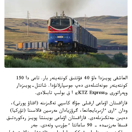
العاشقى پويىزدا ەلۋ 40 فۋتتىق كونتەينەر بار. تاعى دا 150
كونتەينەر جونەلتىلەدى دەپ جوسپارلانۋدا. شاتتل-پويىزدار
وپەراتورى «KTZ Express» ا ق بولىپ تابىلادى.
قازاقستان اۋماعى ارقىلى جۇك كاسپي تەڭىزىنە (اقتاۋ پورتى)،
ودان ءارى ءازىربايجانعا، گرۋزيادان مەرسين قالاسىنا (تۇركيا)
دەيىن جەتكىزىلەدى. قازاقستان اۋماعى بويىنشا پويىز رەكوردتىق
قىسقا مەرزىمدە - 90 ساعاتتا ءجۇرىپ وتەدى. جەر