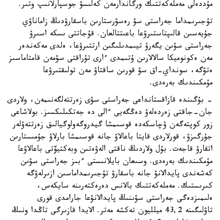
مۇددەلى مەملەكەتتىك ورگاندارمەن كەلىسۋ جوسپارلانىپ وتىر.
تۇجىرىمداما جەراستى سۋ رەسۋرستارىن باسقارۋدىڭ زاماناۋي
جۇيەسىن قالىپتاستىرۋعا باعىتتالعان. قۇجاتتى ىسكە اسىرۋ
جەراستى سۋىن يگەرۋ تيىمدىلىگىن ارتتىرۋعا، ەلدى مەكەندەر
مەن ەكونوميكا سالالارىن ۇتىمدى ءارى تۇراقتى سۋمەن قامتاماسىز
ەتۋگە، سونداي-اق سۋ قورىن ساقتاۋ مەن تولىقتىرۋعا
مۇمكىندىك بەرەدى.
- بۇگىندە قازاقستانداعى جەراستى سۋى زەرتتەلگەنىمەن، ولاردى
جان-جاقتى زەردەلەۋ دەڭگەيى ءالى دە جەتكىلىكسىز. بولاشاعى
زور كوپتەگەن ۋچاسكەدە قوسىمشا گيدروگەولوگيالىق زەرتتەۋلەر
جۇرگىزۋ، قورلاردى قايتا باعالاۋ جانە قوسىمشا بارلاۋ جۇمىستارىن
اتقارۋ قاجەت. بۇل ولاردىڭ ناقتى الەۋەتىن وبەكتيۆتى باعالاۋعا
مۇمكىندىك بەرەدى. وسىعان بايلانىستى ءبىز جەراستى سۋىن
كەشەندى پايدالانۋ جانە باسقارۋ تۇجىرىمداماسىن ازىرلەۋگە
كىرىستىك. مەملەكەتتىك بالانس دەرەكتەرىنە سايكەس،
ەلىمىزدەگى جەراستى سۋىنىڭ پايدالانۋعا جارامدى قورى
تاۋلىگىنە 43,2 ميلليون تەكشە مەتر. الايدا قازىرگى تاڭدا ونىڭ