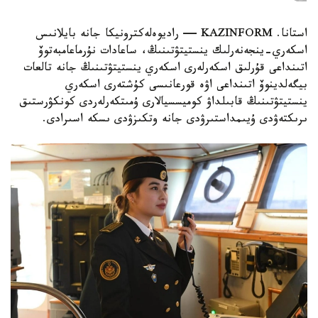
استانا. KAZINFORM — راديوەلەكترونيكا جانە بايلانىس
اسكەري-ينجەنەرلىك ينستيتۋتىنىڭ، ساعادات نۇرماعامبەتوۆ
اتىنداعى قۇرلىق اسكەرلەرى اسكەري ينستيتۋتىنىڭ جانە تالعات
بيگەلدينوۆ اتىنداعى اۋە قورعانىسى كۇشتەرى اسكەري
ينستيتۋتىنىڭ قابىلداۋ كوميسسيالارى ۇمىتكەرلەردى كونكۋرستىق
ىرىكتەۋدى ۇيىمداستىرۋدى جانە وتكىزۋدى ىسكە اسىرادى.