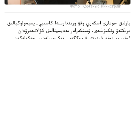
Фото: Қорғаныс министрлігі
بارلىق جوعارى اسكەري وقۋ ورىندارىندا كاسىبي-پسيحولوگيالىق
ىرىكتەۋ وتكىزىلدى. ۇمىتكەرلەر مەديسينالىق كۋالاندىرۋدان
ءوتىپ، دەنە شىنىقتىرۋ دەڭگەيى تەكسەرىلەدى. جەكەلەگەن
ماماندىقتار بويىنشا ۇمىتكەرلەر ءتۇسۋ ەمتيحاندارىن تاپسىرادى.
بۇگىنگى تاڭدا راديوەلەكترونيكا جانە بايلانىس اسكەري-
ينجەنەرلىك ينستيتۋتىنا 400 ۇمىتكەر قۇجات تاپسىردى.
كونكۋرستىق ىرىكتەۋ 6 ماماندىق جانە 12 بىلىكتىلىك بويىنشا
جۇرگىزىلەدى. «اقپاراتتى قورعاۋدى ۇيىمداستىرۋ جانە
تەحنولوگياسى» جانە «راديوەلەكتروندىق بارلاۋ مەن
راديوەلەكتروندىق كۇرەستى ۇيىمداستىرۋ» ماماندىقتارى ۇلكەن
قىزىعۋشىلىق تۋدىرىپ وتىر.
سونىمەن قاتار، ج و و-دا «اسكەري جۋرناليستيكا» جانە
«اسكەري ديريجەرلەۋ» باعىتتارى بويىنشا ىرىكتەۋ جۇرگىزىلۋدە.