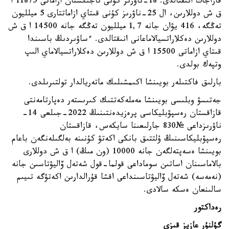
قاراجات انىقتالدى. 18-ناۋرىز كۇنى تاجىكستان ازاماتى 11875 ا
ق ش دوللارىن، ال 25-ناۋرىز كۇنى قىتاي ازاماتتارى 5 ميلليون
تەڭگە، 416 يۋان جانە 1,7 ميلليون تەڭگە جانە 14500 ا ق ش
دوللارىن دەكلاراتسيالاماعانى انىقتالدى. ءساۋىردىڭ باسىندا
قىتاي ازاماتى 15500 ا ق ش دوللارىن دەكلاراتسيالاماي الىپ
وتپەك بولدى.
بارلىق فاكتىلەر بويىنشا اكىمشىلىك ماتەريالدار تولتىرىلدى.
جەتىسۋ وبلىسى بويىنشا مەملەكەتتىك كىرىستەر دەپارتامەنتى
قازاقستان رەسپۋبليكاسى پرەزيدەنتىنىڭ 2022-جىلعى 14-
ناۋرىزداعى №830 جارلىعىنا سايكەس، قازاقستان
رەسپۋبليكاسىنىڭ ۇلتتىق بانكى اكەتۋ كۇنىنە بەلگىلەنگەن باعام
بويىنشا ەسەپتەلگەن جانە 10000 (ون مىڭ) ا ق ش دوللارى
بالاماسىنان اساتىن سوماداعى قولما-قول شەتەل ۆاليۋتاسىن جانە
(نەمەسە) شەتەل ۆاليۋتاسىنداعى اقشا قۇرالدارىن اكەتۋگە تىيىم
سالىنعان ەسكە سالادى.
رەداكتور
گۇلنۇر عازيز قىزى