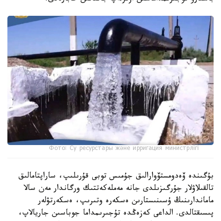
Фото: Су ресурстары және ирригация министрлігі
بۇگىندە ۆەدومستۆوارالىق جۇمىس توبى قۇرىلىپ، ساراپتامالىق
تالقىلاۋلار جۇرگىزىلدى جانە مەملەكەتتىك ورگاندار مەن سالا
ماماندارىنىڭ ۇسىنىستارىن ەسكەرە وتىرىپ، ەسكەرتۋلەر
پىسىقتالدى. الداعى كەزەڭدە تۇجىرىمداما جوباسىن جاريالاپ،