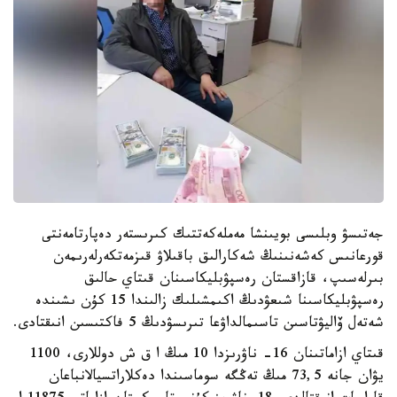
جەتىسۋ وبلىسى بويىنشا مەملەكەتتىك كىرىستەر دەپارتامەنتى
قورعانىس كەشەنىنىڭ شەكارالىق باقىلاۋ قىزمەتكەرلەرىمەن
بىرلەسىپ، قازاقستان رەسپۋبليكاسىنان قىتاي حالىق
رەسپۋبليكاسىنا شىعۋدىڭ اكىمشىلىك زالىندا 15 كۇن ىشىندە
شەتەل ۆاليۋتاسىن تاسىمالداۋعا تىرىسۋدىڭ 5 فاكتىسىن انىقتادى.
قىتاي ازاماتىنان 16- ناۋرىزدا 10 مىڭ ا ق ش دوللارى، 1100
يۋان جانە 73,5 مىڭ تەڭگە سوماسىندا دەكلاراتسيالانباعان