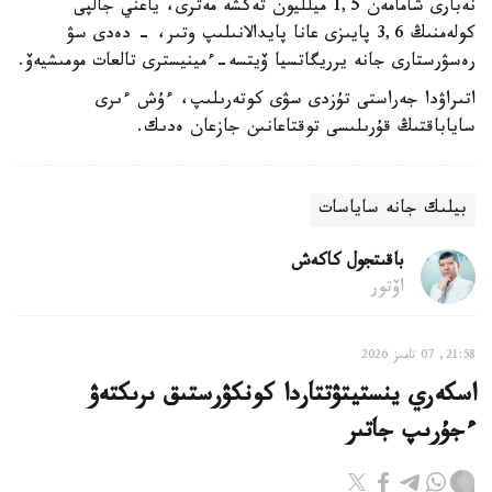
نەبارى شامامەن 1,5 ميلليون تەكشە مەترى، ياعني جالپى
كولەمنىڭ 3,6 پايىزى عانا پايدالانىلىپ وتىر، - دەدى سۋ
رەسۋرستارى جانە يرريگاتسيا ۆيتسە-ءمينيسترى تالعات مومىشيەۆ.
اتىراۋدا جەراستى تۇزدى سۋى كوتەرىلىپ، ءۇش ءىرى
ساياباقتىڭ قۇرىلىسى توقتاعانىن جازعان ەدىك.
بيلىك جانە ساياسات
باقىتجول كاكەش
اۆتور
21:58, 07 تامىز 2026
اسكەري ينستيتۋتتاردا كونكۋرستىق ىرىكتەۋ
ءجۇرىپ جاتىر