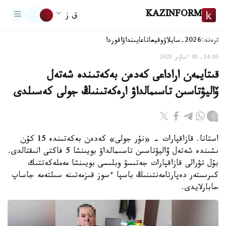
KAZINFORM
ق ز
ترەند:
2026-سايلاۋ
وقيعا
تاعايىنداۋ
اقوردا
14:03, 05 ءساۋىر 2023
قىتايمەن اراداعى كەدەن بەكەتىندە شەتەل
ۆاليۋتاسىن تاسىمالداۋ ارەكەتىنىڭ جولى كەسىلدى
استانا. قازاقپارات - «نۇر جولى» كەدەن بەكەتىندە 15 كۇن
ىشىندە شەتەل ۆاليۋتاسىن تاسىمالداۋ بويىنشا 5 فاكتى انىقتالدى.
بۇل تۋرالى قازاقپارات جەتىسۋ وبلىسى بويىنشا مەملەكەتتىك
كىرىستەر دەپارتامەنتىنىڭ باسپا ءسوز قىزمەتىنە سىلتەمە جاساپ
حابارلايدى.