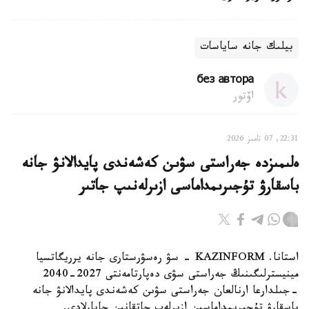
بيلىك جانە ساياسات
без автора
اۆتور
22:31, 07 تامىز 2026
ەلىمىزدە جەراستى سۋىن كەشەندى پايدالانۋ جانە
باسقارۋ تۇجىرىمداماسى ازىرلەنىپ جاتىر
استانا. KAZINFORM - سۋ رەسۋرستارى جانە يرريگاتسيا
مينيسترلىگىنىڭ جەراستى سۋى دەپارتامەنتى 2027-2040
-جىلدارعا ارنالعان جەراستى سۋىن كەشەندى پايدالانۋ جانە
باسقارۋ تۇجىرىمداماسىن ازىرلەپ جاتقانىن حابارلادى.