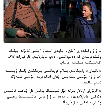
ب ۇ ۇ وكىلدەرى ءمان- جايدى انىقتاۋ ءۇشىن كابۋلدا بيلىك
وكىلدەرىمەن كەزدەسپەكشى، دەپ حابارلايدى قازاقپارات DW
اگەنتتىگىنە سىلتەمە جاساپ.
«تاليبان» راديكالدى يسلام قوزعالىسى بىرىككەن ۇلتتار ۇيىمىندا
(ب ۇ ۇ) جۇمىس ىستەيتىن اۋعان ايەلدەرىنە جۇمىس ىستەۋگە
تىيىم سالدى.
«ءارتۇرلى ارنالار بىزگە بۇل تىيىمنىڭ بۇكىل ەل اۋماعىنا قاتىستى
ەكەنىن حابارلادى»، - دەدى ب ۇ ۇ باس حاتشىسىنىڭ رەسمي
وكىلى ستەفان ديۋجارريك.