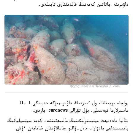
داۋىرىنە جاتاتىن كەمەنىڭ قالدىقتارى تابىلدى.
Фото: storiearcheostorie.com
بولجام بويىنشا، ول ءبىزدىڭ داۋىرىمىزگە دەيىنگى II- I
عاسىرلارعا تيەسىلى. بۇل تۋرالى euronews جازدى.
يتاليا مادەنيەت مينيسترلىگىنىڭ مالىمەتىنشە، كەمە سيتسيليانىڭ
باتىسىنداعى مادزارا- دەل-ۆاللو جاعالاۋىنان شامامەن ءۇش