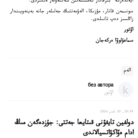
ايەلدەرگە ءبىرقاتار كەمسىتەتىن شەكتەۋلەر ەنگىزدى.
سونىمەن قاتار، مۋزىكا، الەۋمەتتىك جەلىلەر جانە بەينەويىندار
زاڭسىز دەپ تانىلدى.
اۆتور
سماعۇلوۆا ەركەجان
الەم
без автора
اۆتور
10:54, 10 تامىز 2026
دولفين تايفۋنى قىتايعا جەتتى: جۇزدەگەن مىڭ
ادام ەۆاكۋاتسيالاندى