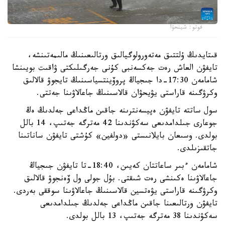
فوتو: شينحۋا
قىتايدىڭ ۇلتتىق مەتەورولوگيالىق ورتالىعىنىڭ مالىمەتىنشە،
تايفۋن العاش رەت جەكسەنبى كۇنى جەرگىلىكتى ۋاقىت بويىنشا
شامامەن 17:30-دا جىجياڭ پروۆينتسياسىنىڭ تايجوۋ قالالىق
وكرۋگىنە قاراستى يۋيحۋان قالاسىنىڭ جاعالاۋىنا جەتتى.
سول ساتتە تايفۋن ەپيسەنترىنە جاقىن ماڭداعى جەلدىڭ ەڭ
جوعارى جىلدامدىعى سەكۋندىنا 42 مەترگە جەتىپ، 14 بالل
بولدى. وسىعان بايلانىستى «دولفين» كۇشتى تايفۋن ساناتىنا
جاتقىزىلدى.
شامامەن ءبىر ساعاتتان كەيىن، 18:40-تا تايفۋن جىجياڭ
جاعالاۋىنا ەكىنشى رەت شىقتى. بۇل جولى ول ۆەنجوۋ قالالىق
وكرۋگىنە قاراستى يۋەتسين قالاسىنىڭ جاعالاۋىنا سوققى بەردى.
تايفۋن ورتالىعىنا جاقىن ماڭداعى جەلدىڭ جىلدامدىعى
سەكۋندىنا 38 مەترگە جەتىپ، 13 بالل بولدى.