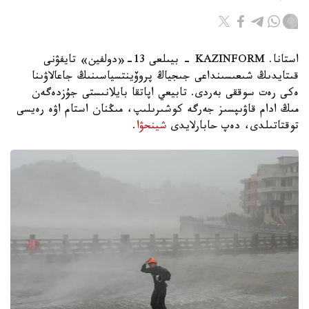
استانا. KAZINFORM - بيىلعى 13-«دولفين» تايفۋنى
قىتايدىڭ شىعىسىنداعى جىجياڭ پروۆينتسياسىنىڭ جاعالاۋىنا
ەكى رەت سوققى بەردى. تابيعي اپاتقا بايلانىستى جۇزدەگەن
مىڭ ادام قاۋىپسىز جەرگە كوشىرىلىپ، مىڭنان استام اۋە رەيسى
توقتاتىلدى، دەپ حابارلايدى
شينحۋا
.