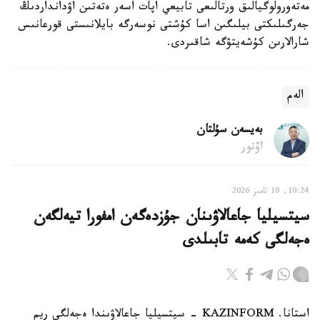
مەتەورولوگيالىق ورتالىعى تابيعي اپات اسەر ەتەتىن اۋدانداردىڭ
جەرگىلىكتى بيلىگىن اسا كۇشتى نوسەرگە بايلانىستى قورعانىس
شارالارىن كۇشەيتۋگە شاقىردى.
الەم
بەيسەن سۇلتان
اۆتور
10:24, 10 تامىز 2026
سيتسيليا جاعالاۋىنان جۇزدەگەن امفورا تيەلگەن
ەجەلگى كەمە تابىلدى
استانا. KAZINFORM - سيتسيليا جاعالاۋىندا ەجەلگى ريم