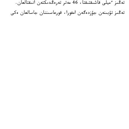
تەڭىز ءميلى قاشىقتىقتا، 46 مەتر تەرەڭدىكتەن انىقتالعان.
تەڭىز تۇبىنەن جۇزدەگەن امفورا، قورعاسىننان جاسالعان ەكى
زاكىر شتوگى جانە سول ماتەريالدان جاسالعان تاعى ءبىر قۇرىلىم
تابىلدى.
يتاليانىڭ مادەنيەت ءمينيسترى الەسساندرو دجۋلي بۇل ولجانى
سوڭعى جىلدارداعى ەڭ ماڭىزدى سۋاستى ارحەولوگيالىق
جاڭالىقتارىنىڭ ءبىرى دەپ اتادى.