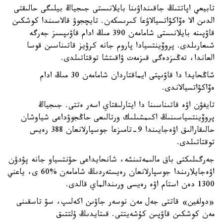
تابيعي اپاتتىڭ جاقىنداۋىنا بايلانىستى جىجياڭ بيلىگى حالىقتى
الدىن الا ەۆاكۋاتسيالاۋعا كىرىسكەن. تايچجوۋ قالاسىندا كوشكىن
قاۋپىنە بايلانىستى شامامەن 390 مىڭ ادام قاۋىپسىز جەرگە
شىعارىلدى. پروۆينتسيادا پاروم جانە كرۋيز قاتىناسىن قوسا
العاندا، تەڭىزدەگى قىزمەت ۋاقىتشا توقتاتىلدى.
شاڭحايدا دا قاۋىپتى ايماقتاردان شامامەن 30 مىڭ ادام
ەۆاكۋاتسيالاندى.
تايفۋن اۋە قاتىناسىنا دا ايتارلىقتاي اسەر ەتتى. جىجياڭ
پروۆينتسياسىنىڭ اكىمشىلىك ورتالىعى حاڭجوۋداعى شياوشان
حالىقارالىق اۋەجايىندا 9-تامىزعا جوسپارلانعان 388 رەيس
توقتاتىلدى.
جەرگىلىكتى باق مالىمەتىنشە، شانحايداعى حۋنتسياو جانە پۋدۋن
اۋەجايلارىندا جوسپارلانعان رەيستەردىڭ شامامەن %60 ى، ياعني
1300 دەن استام اۋە رەيسى ورىندالماي قالدى.
«دولفين» قاتتى جەل مەن نوسەر جاۋىن اكەلىپ، سۋ تاسقىنى
مەن كوشكىن قاۋپىن كۇشەيتتى. قىتايدىڭ ۇلتتىق