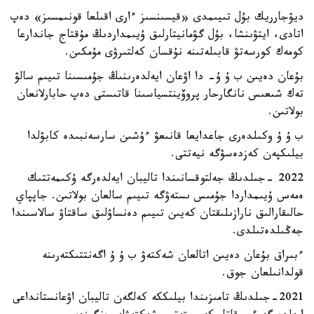
ديۋجارريك بۇل تىيىمدى «قيسىنسىز ءارى اقىلعا قونىمسىز» دەپ
اتادى، ايتۋىنشا، بۇل گۋمانيتارلىق ۇيىمداردىڭ مۇقتاج جاندارعا
كومەك كورسەتۋ قابىلەتىنە نۇقسان كەلتىرۋى مۇمكىن.
بۇعان دەيىن ب ۇ ۇ- دا اۋعان ايەلدەرىنىڭ جۇمىسىنا تىيىم سالۋ
تەك شىعىس نانگارحار پروۆينتسياسىنا قاتىستى دەپ حابارلانعان
بولاتىن.
ب ۇ ۇ وكىلدەرى جاعدايعا قانىعۋ ءۇشىن سارسەنبىدە كابۋلدا
بيلىكپەن كەزدەسۋگە نيەتتى.
2022 -جىلدىڭ جەلتوقسانىندا تاليبان ايەلدەرگە ۇكىمەتتىك
ەمەس ۇيىمداردا جۇمىس ىستەۋگە تىيىم سالعان بولاتىن. جاپپاي
حالىقارالىق نارازىلىقتان كەيىن تىيىم دەنساۋلىق ساقتاۋ سالاسىندا
جەڭىلدەتىلدى.
ءبىراق بۇعان دەيىن اتالعان شەكتەۋ ب ۇ ۇ اگەنتتىكتەرىنە
قولدانىلعان جوق.
2021-جىلدىڭ تامىزىندا بيلىككە كەلگەن تاليبان اۋعانستانداعى