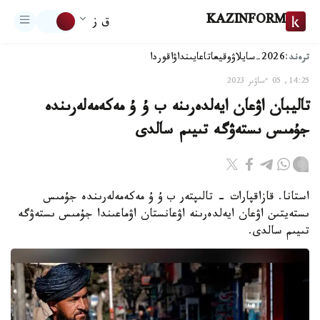
KAZINFORM
ق ز
ترەند:
2026-سايلاۋ
وقيعا
تاعايىنداۋ
اقوردا
14:25, 05 ءساۋىر 2023
تاليبان اۋعان ايەلدەرىنە ب ۇ ۇ مەكەمەلەرىندە
جۇمىس ىستەۋگە تىيىم سالدى
استانا. قازاقپارات - تالىپتەر ب ۇ ۇ مەكەمەلەرىندە جۇمىس
ىستەيتىن اۋعان ايەلدەرىنە اۋعانستان اۋماعىندا جۇمىس ىستەۋگە
تىيىم سالدى.