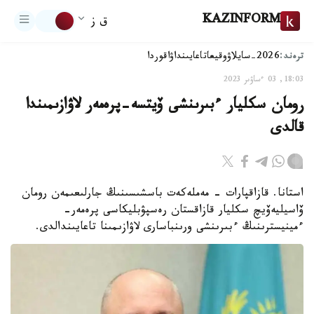
KAZINFORM
ق ز
ترەند:
2026-سايلاۋ
وقيعا
تاعايىنداۋ
اقوردا
18:03, 03 ءساۋىر 2023
رومان سكليار ءبىرىنشى ۆيتسە-پرەمەر لاۋازىمىندا
قالدى
استانا. قازاقپارات - مەملەكەت باسشىسىنىڭ جارلىعىمەن رومان
ۆاسيليەۆيچ سكليار قازاقستان رەسپۋبليكاسى پرەمەر-
ءمينيسترىنىڭ ءبىرىنشى ورىنباسارى لاۋازىمىنا تاعايىندالدى.