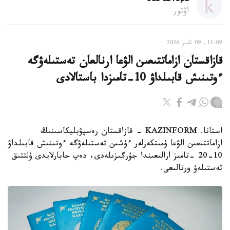
اۆتور
11:09, 09 تامىز 2026
قازاقستان ازاماتتىعىن الۋعا ارنالعان تەستىلەۋگە
ءوتىنىش قابىلداۋ 10-تامىزدا باستالادى
استانا. KAZINFORM - قازاقستان رەسپۋبليكاسىنىڭ
ازاماتتىعىن الۋعا ۇمىتكەرلەر ءۇشىن تەستىلەۋگە ءوتىنىش قابىلداۋ
10-20 -تامىز ارالىعىندا جۇرگىزىلەدى، دەپ حابارلايدى ۇلتتىق
تەستىلەۋ ورتالىعى.