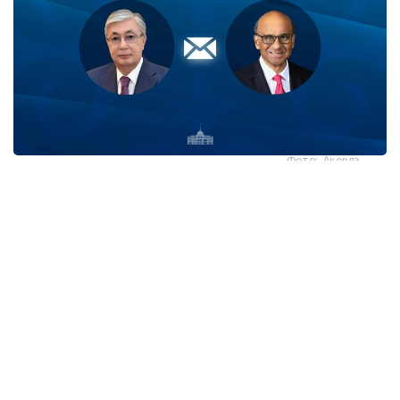
Фото: Ақорда
قاسىم-جومارت توقايەۆ تارمان شانمۋگاراتنام مەن ونىڭ
وتانداستارىن سينگاپۋردىڭ ۇلتتىق مەيرامى - تاۋەلسىزدىك
كۇنىمەن قۇتتىقتادى.
- پرەزيدەنت جەدەلحاتتا بۇل مەرەكە سينگاپۋر حالقى ءۇشىن
ۇلتتىق بىرلىكتىڭ، مەملەكەت دەربەستىگىنىڭ جانە ورنىقتى
دامۋدىڭ ايشىقتى بەلگىسى رەتىندە ەرەكشە مانگە يە ەكەنىن اتاپ
وتكەن. سونىمەن قاتار قازاقستان مەن سينگاپۋر اراسىنداعى
دوستىققا جانە ءوزارا تۇسىنىستىككە نەگىزدەلگەن سان قىرلى