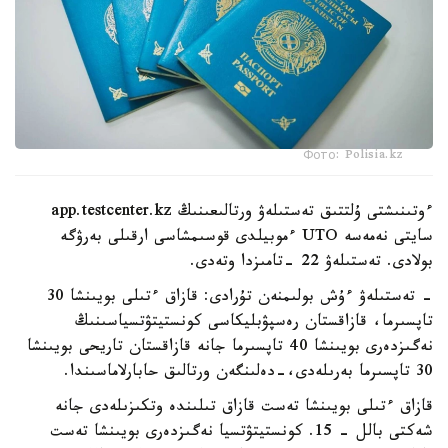
Фото: Polisia.kz
ءوتىنىشتى ۇلتتىق تەستىلەۋ ورتالىعىنىڭ app.testcenter.kz
سايتى نەمەسە UTO ءموبيلدى قوسىمشاسى ارقىلى بەرۋگە
بولادى. تەستىلەۋ 22 -تامىزدا وتەدى.
- تەستىلەۋ ءۇش بولىمنەن تۇرادى: قازاق ءتىلى بويىنشا 30
تاپسىرما، قازاقستان رەسپۋبليكاسى كونستيتۋتسياسىنىڭ
نەگىزدەرى بويىنشا 40 تاپسىرما جانە قازاقستان تاريحى بويىنشا
30 تاپسىرما بەرىلەدى،-دەلىنگەن ورتالىق حابارلاماسىندا.
قازاق ءتىلى بويىنشا تەست قازاق تىلىندە وتكىزىلەدى جانە
شەكتى بالل - 15. كونستيتۋتسيا نەگىزدەرى بويىنشا تەست