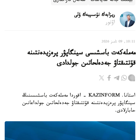
بيلىك جانە ساياسات
شەتەل قازاقتارى
ريزابەك نۇسىپبەك ۇلى
اۆتور
10:11, 09 تامىز 2026
مەملەكەت باسشىسى سينگاپۋر پرەزيدەنتىنە
قۇتتىقتاۋ جەدەلحاتىن جولدادى
استانا. KAZINFORM - اقوردا مەملەكەت باسشىسىنىڭ
سينگاپۋر پرەزيدەنتىنە قۇتتىقتاۋ جەدەلحاتىن جولداعانىن
حابارلادى.