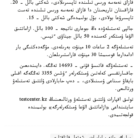
قازاق نەمەسە ورىس تىلىندە تاپسىرىلادى، شەكتى بالل - 20.
قازاقستان تاريحىنان دا قازاق نەمەسە ورىس تىلىندە تەست
تاپسىرۋعا بولادى، بۇل بولىمدەگى شەكتى بالل - 15.
جالپى تەستىلەۋدە ەڭ جوعارى ناتيجە - 100 بالل. ازاماتتىق
الۋعا ۇمىتكەر كەمىندە 50 بالل جيناۋى ءتيىس.
تەستىلەۋگە 2 ساعات 10 مينۋت بەرىلەدى. مۇگەدەكتىگى بار
ادامدارعا قوسىمشا 30 مينۋت قاراستىرىلعان.
- تەستىلەۋگە قاتىسۋ قۇنى - 14693 تەڭگە. دايىندىعىن
جاقسارتقىسى كەلەتىن ۇمىتكەرلەر ءۇشىن 3355 تەڭگەگە اقىلى
بايقاۋ سىناعى ۇسىنىلادى، - دەپ حابارلادى ۇلتتىق تەستىلەۋ
ورتالىعى.
تولىق اقپارات ۇلتتىق تەستىلەۋ ورتالىعىنىڭ testcenter.kz
سايتىنداعى «ازاماتتىق الۋعا ۇمىتكەرلەرگە» بولىمىندە
قولجەتىمدى.