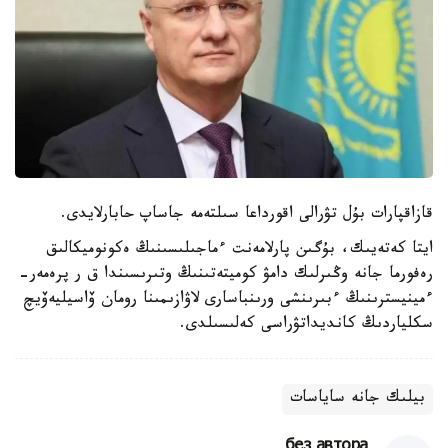
قازاقپارات بۇل تۋرالى اقورداعا سىلتەمە جاساپ حابارلايدى.
ايتا كەتەيىك، بۇگىن پارلامەنت ءماجىلىسىنىڭ ەكونوميكالىق
رەفورما جانە وڭىرلىك دامۋ كوميتەتىنىڭ وتىرىسىندا ق ر پرەمەر-
ءمينيسترىنىڭ ءبىرىنشى ورىنباسارى لاۋازىمىنا رومان ۆاسيليەۆيچ
سكلياردىڭ كانديداتۋراسى كەلىسىلدى.
بيلىك جانە ساياسات
без автора