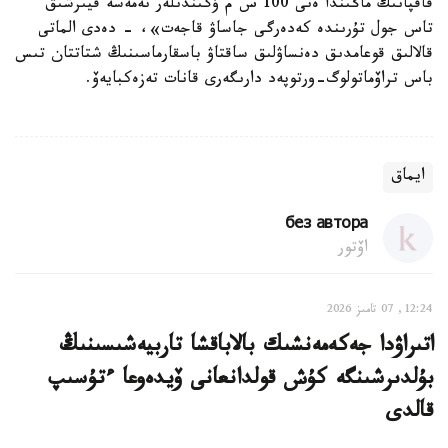
قاقپانىڭ ماڭىندا ەنى 100 س م ۇگىندىلەر نەمەسە قيىرشىق
تاس جول تۇرىندە كەدەرگى جاساۋ قاجەت»، - دەدى الماتى
قالالىق قوعامدىق دەنساۋلىق ساقتاۋ باسقارماسىنىڭ شتاتتان تىس
باس تراۆماتولوگ-ورتوپەد دارىگەرى قانات تەزەكبايەۆ.
ايماق
без автора
اۆتور
12:24, 07 تامىز 2026
اتىراۋدا جەكەمەنشىك بالاباقشا تاربيەشىسىنىڭ
بۇلدىرشىنگە كۇش قولدانعانى ۆيدەوعا ءتۇسىپ
قالدى