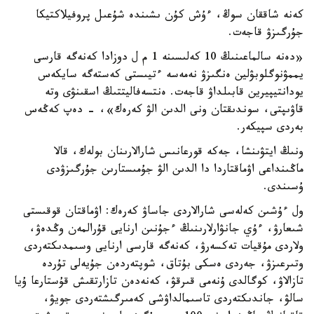
كەنە شاققان سوڭ، ءۇش كۇن ىشىندە شۇعىل پروفيلاكتيكا
جۇرگىزۋ قاجەت.
«دەنە سالماعىنىڭ 10 كەلىسىنە 1 م ل دوزادا كەنەگە قارسى
يممۋنوگلوبۋلين ەنگىزۋ نەمەسە ءتيىستى كەستەگە سايكەس
يودانتيپيرين قابىلداۋ قاجەت. ەنتسەفاليتتىڭ اسقىنۋى وتە
قاۋىپتى، سوندىقتان ونى الدىن الۋ كەرەك»، - دەپ كەڭەس
بەردى سپيكەر.
ونىڭ ايتۋىنشا، جەكە قورعانىس شارالارىنان بولەك، قالا
ماڭىنداعى اۋماقتاردا دا الدىن الۋ جۇمىستارىن جۇرگىزۋدى
ۇسىندى.
ول ءۇشىن كەلەسى شارالاردى جاساۋ كەرەك: اۋماقتان قوقىستى
شىعارۋ، ءۇي جانۋارلارىنىڭ ءجۇنىن ارنايى قۇرالمەن وڭدەۋ،
ولاردى مۇقيات تەكسەرۋ، كەنەگە قارسى ارنايى وسىمدىكتەردى
وتىرعىزۋ، جەردى ەسكى بۇتاق، شوپتەردەن جۇيەلى تۇردە
تازالاۋ، كوگالدى ۇنەمى قىرقۋ، كەنەدەن تازارتقىش قۇستارعا ۇيا
سالۋ، جاندىكتەردى تاسىمالداۋشى كەمىرگىشتەردى جويۋ،