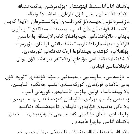
بالانىڭ اتا-اناسىنىڭ ايتۋىنشا، ءبۇلدىرشىن جەكەمەنشىك
بالاباقشاعا نەبارى بەس كۇن بارعان. العاشىندا ونىڭ
مازاسىزدانۋىن بەيىمدەلۋ كەزەڭىمەن بايلانىستىرعان. الايدا كەيىن
بالاسىنىڭ قۇلاعىنان قان اعىپ، يىعىندا تىستەلگەن ءىز بارىن
بايقاپ، بالاباقشاداعى بەينەباقىلاۋ كامەرالارىنىڭ جازباسىن
قاراعان. بەينەجازبادا تاربيەشىنىڭ بالانى قولىنان سۇيرەپ،
جۇلقىلاپ، كۇشتەپ ۇيىقتاتۋعا ارەكەتتەنگەنى كورىنەدى.
كىشكەنتايدىڭ اناسى مۇنداي ارەكەتتەر بىرنەشە كۇن بويى
قايتالانعانىن ايتادى.
- دۇيسەنبى، سارسەنبى، بەيسەنبى، جۇما كۇندەرى ءتورت كۇن
بويى بالامدى قورلاعان. كورگەنىمدى ايتىپ جەتكىزە المايمىن.
بالا ۇيىقتاماسا، قولىن جاۋىپ تاستايدى. كورپەنى الىپ،
ۇستىنەن باسىپ تۇرادى. شايقاعان كەزدە لاقتىرىپ جىبەرەدى.
بالا ەكى بەتىمەن قۇلايدى. قايتادان تاربيەشىنىڭ ەتەگىنە
جارماسادى. تاماق ىشكىسى كەلسە، ونى دا بەرمەيدى، - دەدى
بالانىڭ اناسى جازيرا عابيدەن.
بالانىڭ جاقىندارىنىڭ ايتۋىنشا، تاربيەشى بۇعان دەيىن دە