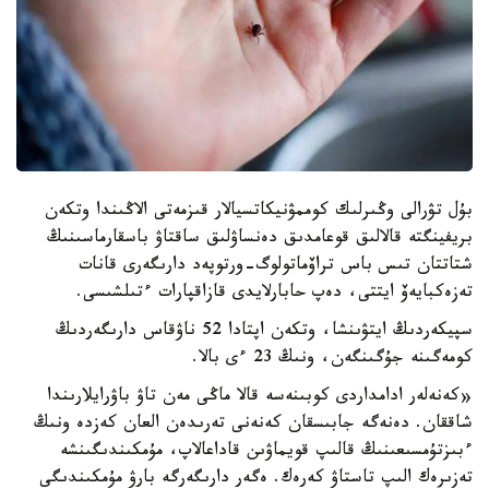
بۇل تۋرالى وڭىرلىك كوممۋنيكاتسيالار قىزمەتى الاڭىندا وتكەن
بريفينگتە قالالىق قوعامدىق دەنساۋلىق ساقتاۋ باسقارماسىنىڭ
شتاتتان تىس باس تراۆماتولوگ-ورتوپەد دارىگەرى قانات
تەزەكبايەۆ ايتتى، دەپ حابارلايدى قازاقپارات ءتىلشىسى.
سپيكەردىڭ ايتۋىنشا، وتكەن اپتادا 52 ناۋقاس دارىگەردىڭ
كومەگىنە جۇگىنگەن، ونىڭ 23 ءى بالا.
«كەنەلەر ادامداردى كوبىنەسە قالا ماڭى مەن تاۋ باۋرايلارىندا
شاققان. دەنەگە جابىسقان كەنەنى تەرىدەن العان كەزدە ونىڭ
ءبىزتۇمسىعىنىڭ قالىپ قويماۋىن قاداعالاپ، مۇمكىندىگىنشە
تەزىرەك الىپ تاستاۋ كەرەك. ەگەر دارىگەرگە بارۋ مۇمكىندىگى