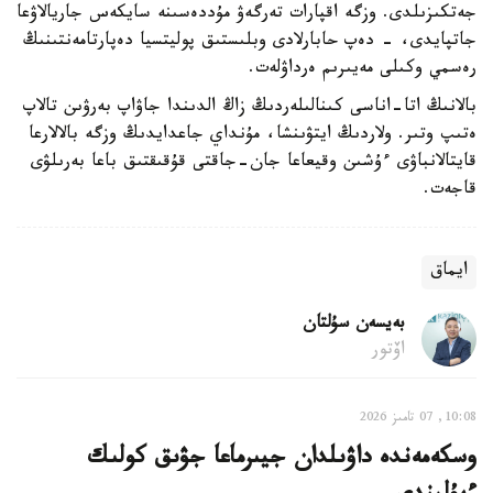
جەتكىزىلدى. وزگە اقپارات تەرگەۋ مۇددەسىنە سايكەس جاريالاۋعا
جاتپايدى، - دەپ حابارلادى وبلىستىق پوليتسيا دەپارتامەنتىنىڭ
رەسمي وكىلى مەيىرىم ەرداۋلەت.
بالانىڭ اتا-اناسى كىنالىلەردىڭ زاڭ الدىندا جاۋاپ بەرۋىن تالاپ
ەتىپ وتىر. ولاردىڭ ايتۋىنشا، مۇنداي جاعدايدىڭ وزگە بالالارعا
قايتالانباۋى ءۇشىن وقيعاعا جان-جاقتى قۇقىقتىق باعا بەرىلۋى
قاجەت.
ايماق
بەيسەن سۇلتان
اۆتور
10:08, 07 تامىز 2026
وسكەمەندە داۋىلدان جيىرماعا جۋىق كولىك