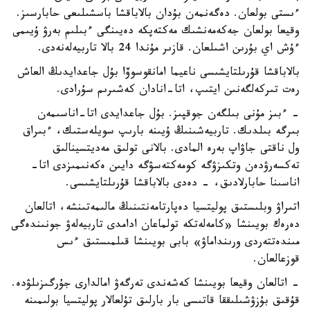
ءىستى بولعان. دەگەنمەن بۇدان بالاباقشا باسشىلىعى حابارسىز.
وقيعا بولعان جەكەمەنشىك مەكتەپكە دەيىنگى ءبىلىم بەرۋ ۇيىمى
ءۇش اي بۇرىن اشىلعان. قازىر مۇندا 24 بالا تاربيەلەنەدى.
بالاباقشا قۇرىلتايشىسى ناعيما امانقوسوۆا بۇل جاعدايدىڭ العاش
رەت تىركەلگەنىن ايتىپ، اتا-انادان كەشىرىم سۇرادى.
- ءبىز مۇنى بىلگەن جوقپىز. بۇل جاعدايدى اتا-اناسىمەن
بىرگە بىلدىك. تاربيەشىنىڭ ۇيىنە بارىپ سويلەستىك، ءبىراق
ول ناقتى جاۋاپ بەرە المادى. بالانى تولىق مەديتسينالىق
تەكسەرۋدەن وتكىزۋگە كومەكتەسۋگە دايىن ەكەنىمىزدى اتا-
اناسىنا حابارلادىق، - دەدى بالاباقشا قۇرىلتايشىسى.
اتىراۋ وبلىستىق پوليتسيا دەپارتامەنتىنىڭ مالىمەتىنشە، اتالعان
دەرەك بويىنشا «كامەلەتكە تولماعان ادامدى تاربيەلەۋ جونىندەگى
مىندەتتەردى ورىنداماۋ» بابى بويىنشا قىلمىستىق ءىس
قوزعالعان.
- اتالعان وقيعا بويىنشا كەشەندى تەرگەۋ امالدارى جۇرگىزىلۋدە.
قۇقىق بۇزۋشىلىققا قاتىسى بار بارلىق تۇلعالار پوليتسيا بولىمىنە