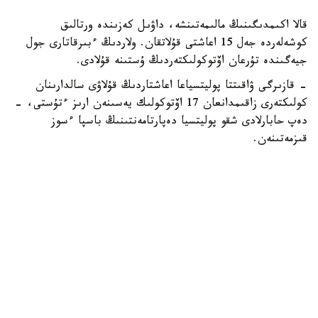
قالا اكىمدىگىنىڭ مالىمەتىنشە، داۋىل كەزىندە ورتالىق
كوشەلەردە جەل 15 اعاشتى قۇلاتقان. ولاردىڭ ءبىرقاتارى جول
جيەگىندە تۇرعان اۆتوكولىكتەردىڭ ۇستىنە قۇلادى.
- قازىرگى ۋاقىتتا پوليتسياعا اعاشتاردىڭ قۇلاۋى سالدارىنان
كولىكتەرى زاقىمدانعان 17 اۆتوكولىك يەسىنەن ارىز ءتۇستى، -
دەپ حابارلادى شقو پوليتسيا دەپارتامەنتىنىڭ باسپا ءسوز
قىزمەتىنەن.
پوليتسياعا ءالى بارلىق زارداپ شەككەن كولىك يەلەرى جۇگىنىپ
ۇلگەرمەگەن بولۋى دا مۇمكىن.