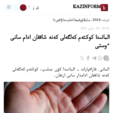
KAZINFORM
ق ز
ترەند:
2026-سايلاۋ
وقيعا
تاعايىنداۋ
اقوردا
22:54, 03 ءساۋىر 2023
الماتىدا كوكتەم كەلگەلى كەنە شاققان ادام سانى
ءوستى
الماتى. قازاقپارات - الماتىدا كۇن جىلىپ، كوكتەم كەلگەلى
كەنە شاققان ادامدار سانى ارتقان.