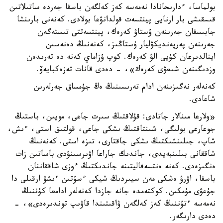
بولماسا، ءدارىحانادا نەمەسە كەز كەلگەن باسقا جەردە ساتىلاتىن
قىسقىشى بار ارنايى پينتسەت قولدانۋعا بولادى. كەنەنى بارىنشا
جابىسقان جەرىنەن ۇستاۋ كەرەك، پينتسەتتى تىستەگەن
جەرىنەن پەرپەنديكۋليار ۇستاڭىز، كەنەنىڭ دەنەسىن
اينالدىرعان كۇيى الۋ كەرەك. كوپ ۇزاماي كەنە دە تەرىدەن
وزدىگىنەن شىعۋى كەرەك»، - دەدى قانات تەزەكبايەۆ.
كەنەلەر نەگىزىنەن ادام تەرىسىنىڭ ەڭ جۇمساق جەرلەرىن
شاعادى.
«ولارعا مىنالار جاتادى: قۇلاقتىڭ سىرت جاعى، مويىن، باستىڭ
جوعارعى بولىگى، شىنتاقتىڭ ىشكى جاعى، قولتىق استى، ءىش،
شاپ، جىلىنشىكتىڭ ىشكى جاقتارى، تىزە استى. كەنەنىڭ
شاققانى بىلىنبەيدى، جاندىك جاراعا اۋىرسىنۋدى باساتىن زات
ەنگىزەدى. كەنە ەنتسەفاليتىنە جاندىكتىڭ ءوزى شاققاننان
باسقا، اۋرۋ ەشكى مەن سيىردىڭ شيكى ءسۇتىن ءىشۋ ارقىلى دا
جۇعۋى مۇمكىن. كوكتەمدە جانە جازدا كەنەلەر ادامعا كۇننىڭ
نەمەسە ءتۇننىڭ كەز كەلگەن ۋاقىتىندا قاۋىپ توندىرەدى»، -
دەدى دارىگەر.