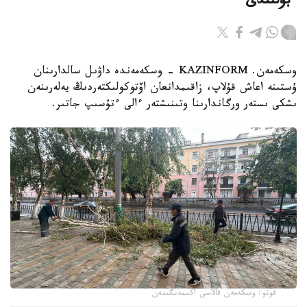
ءبۇلىندى
وسكەمەن. KAZINFORM - وسكەمەندە داۋىل سالدارىنان
ۇستىنە اعاش قۇلاپ، زاقىمدانعان اۆتوكولىكتەردىڭ يەلەرىنەن
ىشكى ىستەر ورگاندارىنا وتىنىشتەر ءالى ءتۇسىپ جاتىر.
فوتو: وسكەمەن قالاسى اكىمدىگىنەن