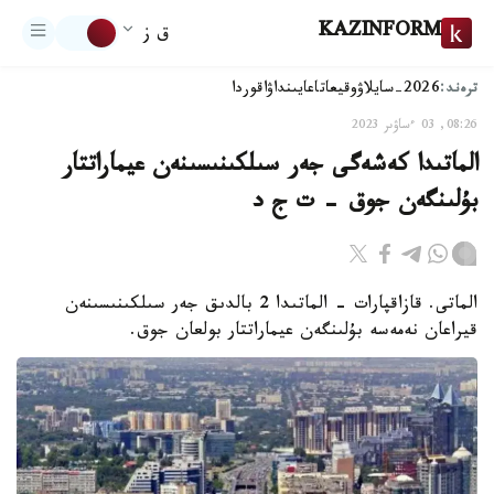
KAZINFORM
ق ز
ترەند:
2026-سايلاۋ
وقيعا
تاعايىنداۋ
اقوردا
08:26, 03 ءساۋىر 2023
الماتىدا كەشەگى جەر سىلكىنىسىنەن عيماراتتار
بۇلىنگەن جوق – ت ج د
الماتى. قازاقپارات - الماتىدا 2 بالدىق جەر سىلكىنىسىنەن
قيراعان نەمەسە بۇلىنگەن عيماراتتار بولعان جوق.