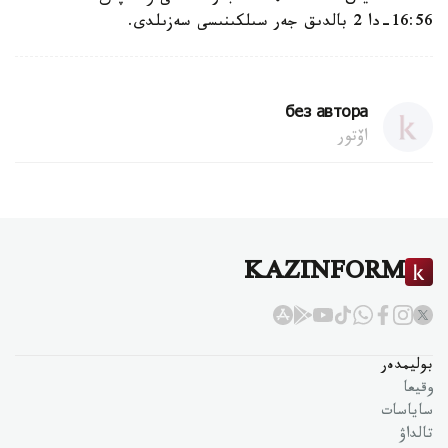
16:56-دا 2 بالدىق جەر سىلكىنىسى سەزىلدى.
без автора
اۆتور
KAZINFORM
بوليمدەر
وقيعا
ساياسات
تالداۋ