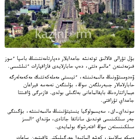
بۇل تۋرالى قالالىق توتەنشە جاعدايلار دەپارتامەنتىنىڭ باسپا ءسوز
قىزمەتىنەن ءمالىم ەتتى، دەپ حابارلايدى قازاقپارات ءتىلشىسى.
ۆەدومستۆونىڭ مالىمەتىنشە، ءتيىستى مەملەكەتتىك مەكەمەلەرگە
حابارلامالار جىبەرىلگەن سوڭ، بۇلىنگەن نەمەسە قيراعان
عيماراتتاردىڭ بايقالماعانى بەلگىلى بولدى. قازىرگى ۋاقىتتا
جاعداي تۇراقتى.
سونداي-اق، سەيسمولوگيا ينستيتۋتىنىڭ مالىمەتىنشە، بۇگىنگى
جەر سىلكىنىسى فوندىق ساناتقا جاتادى، مۇنداي ءالسىز
سىلكىنىستەن سوڭ افتەرشوك بولمايدى.
ەسكە سالايىق، كەشە الماتىدا جەرگىلىكتى ۋاقىتپەن ساعات