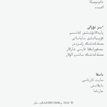
ەكونوميكا
الەمدە
ءبىز تۋرالى
پايدالانۋشىلىق كەلىسىم
قۇپىيالىلىق ساياساتى
مەملەكەتتىك رامىزدەر
جەمقورلىققا قارسى شارالار
مەملەكەتتىك ساتىپ الۋلار
باسقا
سايت كارتاسى
بايلانىس
جارناما
© 2026 «KAZINFORM» حاق