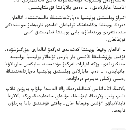
تەكسەرۋدەن وتكىزۋگە كومەكتەسۋگە دايىن ەكەنىمىزدى اتا-
اناسىنا حابارلادىق، - دەدى بالاباقشا قۇرىلتايشىسى.
اتىراۋ وبلىستىق پوليتسيا دەپارتامەنتىنىڭ مالىمەتىنشە، اتالعان
دەرەك بويىنشا «كامەلەتكە تولماعان ادامدى تاربيەلەۋ جونىندەگى
مىندەتتەردى ورىنداماۋ» بابى بويىنشا قىلمىستىق ءىس
قوزعالعان.
- اتالعان وقيعا بويىنشا كەشەندى تەرگەۋ امالدارى جۇرگىزىلۋدە.
قۇقىق بۇزۋشىلىققا قاتىسى بار بارلىق تۇلعالار پوليتسيا بولىمىنە
جەتكىزىلدى. وزگە اقپارات تەرگەۋ مۇددەسىنە سايكەس جاريالاۋعا
جاتپايدى، - دەپ حابارلادى وبلىستىق پوليتسيا دەپارتامەنتىنىڭ
رەسمي وكىلى مەيىرىم ەرداۋلەت.
بالانىڭ اتا-اناسى كىنالىلەردىڭ زاڭ الدىندا جاۋاپ بەرۋىن تالاپ
ەتىپ وتىر. ولاردىڭ ايتۋىنشا، مۇنداي جاعدايدىڭ وزگە بالالارعا
قايتالانباۋى ءۇشىن وقيعاعا جان-جاقتى قۇقىقتىق باعا بەرىلۋى
قاجەت.