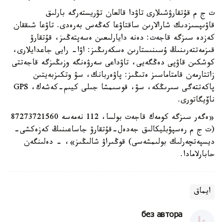
ت ج م قۇتقارۋشىلارى تاۋدا قالعان تۋريستەرگە بارلىق
قاۋىپسىزدىك شارالارىن ساقتاۋعا كەڭەس بەرەدى. تاۋعا شىققان
كەزدە سىزگە قاجەت: دەنە دايارلىعىن ەسەپتەڭىز، قۇتقارۋ
قىزمەتتەرىنىڭ ۇسىنىستارىن ەسكەرىڭىز: اۋا- رايى جاعدايلارى،
كوشكىن قاۋپى دەڭگەيى، تاۋداعى سەرۋەنگە وزىڭىزگە قاجەتتى
زاتتارمەن قامتاماسىز ەتىڭىز: پاۋەربانك، سۋ وتكىزبەيتىن
پاكەتتەگى سىرىڭكە، سۋ، قوسىمشا جىلى كيىم-كەشەك، GPS
ناۆيگاتورى.
«ەگەر سىزگە كومەك قاجەت بولسا، 112 نەمەسە 87273721560
(ت ج م رەسپۋبليكالىق جەدەل-قۇتقارۋ جاساعىنىڭ كەزەكشى-
ديسپەتچەرلىك بولىمشەسى) قوڭىراۋ شالىڭىز»، - دەلىنگەن
حابارلامادا.
ايماق
без автора