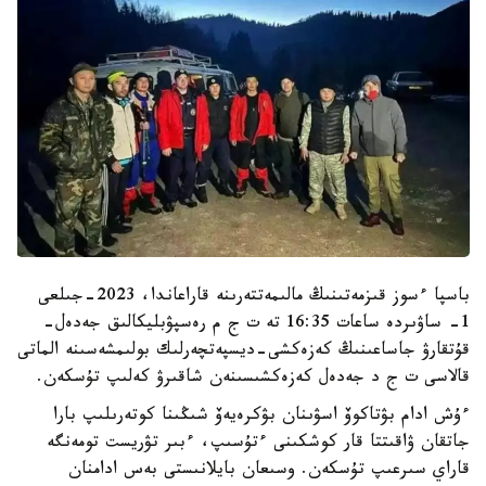
باسپا ءسوز قىزمەتىنىڭ مالىمەتتەرىنە قاراعاندا، 2023-جىلعى
1- ساۋىردە ساعات 16:35 تە ت ج م رەسپۋبليكالىق جەدەل-
قۇتقارۋ جاساعىنىڭ كەزەكشى-ديسپەتچەرلىك بولىمشەسىنە الماتى
قالاسى ت ج د جەدەل كەزەكشىسىنەن شاقىرۋ كەلىپ تۇسكەن.
ءۇش ادام بۋتاكوۆ اسۋىنان بۋكرەيەۆ شىڭىنا كوتەرىلىپ بارا
جاتقان ۋاقىتتا قار كوشكىنى ءتۇسىپ، ءبىر تۋريست تومەنگە
قاراي سىرعىپ تۇسكەن. وسىعان بايلانىستى بەس ادامنان