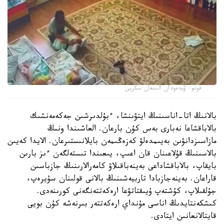
فوتو: ۆيدەودان الىنعان سكرين
بالانىڭ اتا-اناسىنىڭ ايتۋىنشا، ءبۇلدىرشىن جەكەمەنشىك
بالاباقشاعا نەبارى بەس كۇن بارعان. العاشىندا ونىڭ
مازاسىزدانۋىن بەيىمدەلۋ كەزەڭىمەن بايلانىستىرعان. الايدا كەيىن
بالاسىنىڭ قۇلاعىنان قان اعىپ، يىعىندا تىستەلگەن ءىز بارىن
بايقاپ، بالاباقشاداعى بەينەباقىلاۋ كامەرالارىنىڭ جازباسىن
قاراعان. بەينەجازبادا تاربيەشىنىڭ بالانى قولىنان سۇيرەپ،
جۇلقىلاپ، كۇشتەپ ۇيىقتاتۋعا ارەكەتتەنگەنى كورىنەدى.
كىشكەنتايدىڭ اناسى مۇنداي ارەكەتتەر بىرنەشە كۇن بويى
قايتالانعانىن ايتادى.