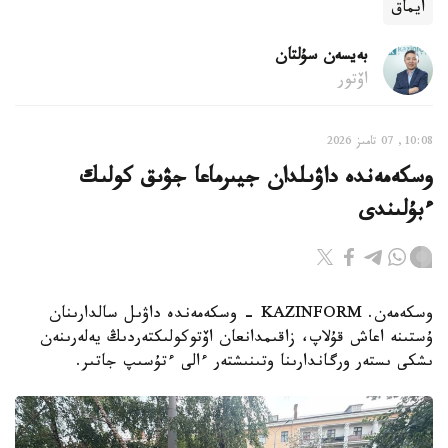
ايماق
بەيسەن سۇلتان
اۆتور
10:08, 07 تامىز 2026
وسكەمەندە داۋىلدان جيىرماعا جۋىق كولىك
ءبۇلىندى
وسكەمەن. KAZINFORM - وسكەمەندە داۋىل سالدارىنان
ۇستىنە اعاش قۇلاپ، زاقىمدانعان اۆتوكولىكتەردىڭ يەلەرىنەن
ىشكى ىستەر ورگاندارىنا وتىنىشتەر ءالى ءتۇسىپ جاتىر.