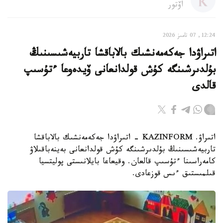
اۆتور
12:24, 07 تامىز 2026
اتىراۋدا جەكەمەنشىك بالاباقشا تاربيەشىسىنىڭ
بۇلدىرشىنگە كۇش قولدانعانى ۆيدەوعا ءتۇسىپ
قالدى
اتىراۋ. KAZINFORM - اتىراۋدا جەكەمەنشىك بالاباقشا
تاربيەشىسىنىڭ بۇلدىرشىنگە كۇش قولدانعانى بەينەباقىلاۋ
كامەراسىنا ءتۇسىپ قالعان. وقيعاعا بايلانىستى پوليتسيا
قىلمىستىق ءىس قوزعادى.