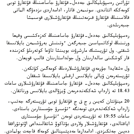
تۇراتىن رەسپۋبليكالىق جەدەل-قۇتقارۋ جاساعىنىڭ قۇتقارۋ توبى
كومەككە اتتاندى. سونىمەن قاتار، ادامداردى ىزدەۋگە الماتى
قالاسىنىڭ قۇتقارۋ قىزمەتىنىڭ قۇتقارۋشىلارى قوسىمشا
جىبەرىلدى.
رەسپۋبليكالىق جەدەل-قۇتقارۋ جاساعىنىڭ كەزەكشىسى وقيعا
ورنىنىڭ لوكاتسياسىن جىبەرگەن ءوتىنىش بەرۋشىمەن بايلانىسقا
شىقتى. ول تۋريستىك مارشرۋت بويىنشا تاۋعا كوتەرىلۋ كەزىندە
قار كوشكىنى سالدارىنان ول جولداستارىنان قالىپ قويعان.
ول ەشقايدا جۇرمەي قۇتقارۋشىلاردىڭ كومەگىن كۇتكەن.
تۋريستەرمەن ۇيالى بايلانىس ارقىلى بايلانىسقا شىققان
رەسپۋبليكالىق جەدەل- قۇتقارۋ جاساعىنىڭ قۇتقارۋشىلارى ساعات
18.43 تە زارداپ شەككەندەرمەن ۆيزۋالدى بايلانىس ورناتقان.
20 مينۋتتان كەيىن ر ج ق ج قۇتقارۋ توبى تۋريستەرگە جەتىپ،
زارداپ شەككەندەردى تومەنگە ءتۇسىرۋ جۇمىستارىن باستادى.
ساعات 19:55 تە تۋريستەردى تومەن ءتۇسىرۋ جۇمىستارى
اياقتالدى، قۇتقارۋشىلار ولاردى بۋتاكوۆ شاتقالىنداعى اۆتوتۇراققا
دەيىن جەتكىزدى. ادامدارعا مەديتسينالىق كومەك قاجەت بولمادى.