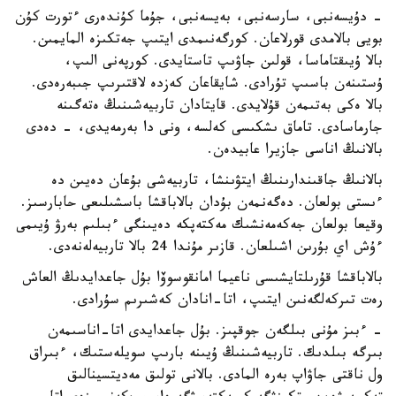
- دۇيسەنبى، سارسەنبى، بەيسەنبى، جۇما كۇندەرى ءتورت كۇن
بويى بالامدى قورلاعان. كورگەنىمدى ايتىپ جەتكىزە المايمىن.
بالا ۇيىقتاماسا، قولىن جاۋىپ تاستايدى. كورپەنى الىپ،
ۇستىنەن باسىپ تۇرادى. شايقاعان كەزدە لاقتىرىپ جىبەرەدى.
بالا ەكى بەتىمەن قۇلايدى. قايتادان تاربيەشىنىڭ ەتەگىنە
جارماسادى. تاماق ىشكىسى كەلسە، ونى دا بەرمەيدى، - دەدى
بالانىڭ اناسى جازيرا عابيدەن.
بالانىڭ جاقىندارىنىڭ ايتۋىنشا، تاربيەشى بۇعان دەيىن دە
ءىستى بولعان. دەگەنمەن بۇدان بالاباقشا باسشىلىعى حابارسىز.
وقيعا بولعان جەكەمەنشىك مەكتەپكە دەيىنگى ءبىلىم بەرۋ ۇيىمى
ءۇش اي بۇرىن اشىلعان. قازىر مۇندا 24 بالا تاربيەلەنەدى.
بالاباقشا قۇرىلتايشىسى ناعيما امانقوسوۆا بۇل جاعدايدىڭ العاش
رەت تىركەلگەنىن ايتىپ، اتا-انادان كەشىرىم سۇرادى.
- ءبىز مۇنى بىلگەن جوقپىز. بۇل جاعدايدى اتا-اناسىمەن
بىرگە بىلدىك. تاربيەشىنىڭ ۇيىنە بارىپ سويلەستىك، ءبىراق
ول ناقتى جاۋاپ بەرە المادى. بالانى تولىق مەديتسينالىق