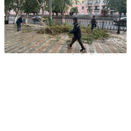
فوتو: وسكەمەن قالاسى اكىمدىگىنەن
قالا اكىمدىگىنىڭ مالىمەتىنشە، داۋىل كەزىندە ورتالىق
كوشەلەردە جەل 15 اعاشتى قۇلاتقان. ولاردىڭ ءبىرقاتارى جول
جيەگىندە تۇرعان اۆتوكولىكتەردىڭ ۇستىنە قۇلادى.
- قازىرگى ۋاقىتتا پوليتسياعا اعاشتاردىڭ قۇلاۋى سالدارىنان
كولىكتەرى زاقىمدانعان 17 اۆتوكولىك يەسىنەن ارىز ءتۇستى، -
دەپ حابارلادى شقو پوليتسيا دەپارتامەنتىنىڭ باسپا ءسوز
قىزمەتىنەن.
پوليتسياعا ءالى بارلىق زارداپ شەككەن كولىك يەلەرى جۇگىنىپ