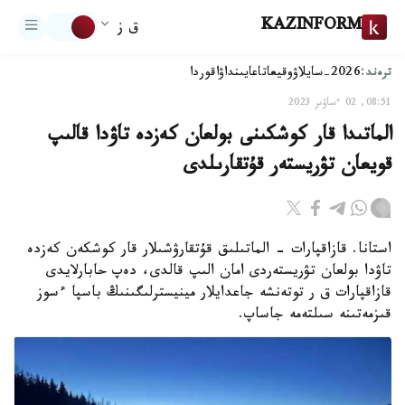
KAZINFORM
ق ز
ترەند:
2026-سايلاۋ
وقيعا
تاعايىنداۋ
اقوردا
08:51, 02 ءساۋىر 2023
الماتىدا قار كوشكىنى بولعان كەزدە تاۋدا قالىپ
قويعان تۋريستەر قۇتقارىلدى
استانا. قازاقپارات - الماتىلىق قۇتقارۋشىلار قار كوشكەن كەزدە
تاۋدا بولعان تۋريستەردى امان الىپ قالدى، دەپ حابارلايدى
قازاقپارات ق ر توتەنشە جاعدايلار مينيسترلىگىنىڭ باسپا ءسوز
قىزمەتىنە سىلتەمە جاساپ.