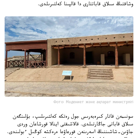
وشاقتىڭ سىلاق قاباتتارى دا قالپىنا كەلتىرىلدى.
Фото: Мәдениет және ақпарат министрлігі
سونىمەن قاتار كىرەبەرىس جول رەتكە كەلتىرىلىپ، بۇلىنگەن
سىلاق قاباتى جاڭارتىلدى. قالاشىقتى اينالا قورشاعان وردى
جاۋىن-شاشىننىڭ اسەرىنەن قورعاۋعا ەرەكشە كوڭىل ءبولىندى.