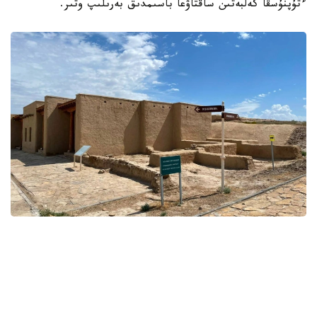
ءتۇپنۇسقا كەلبەتىن ساقتاۋعا باسىمدىق بەرىلىپ وتىر.
Фото: Мәдениет және ақпарат министрлігі
قوعام