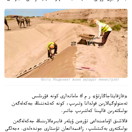
Фото: Мәдениет және ақпарат министрлігі
«قازقايتاجاڭارتۋ» ر م ك ماماندارى كونە قۇرىلىس
تەحنولوگيالارىن قولدانا وتىرىپ، كونە كەشەننىڭ جەكەلەگەن
بولىكتەرىن قالپىنا كەلتىرىپ جاتىر.
قالاشىق اۋماعىنداعى تۇرعىن ۇيلەر قابىرعالارىنىڭ جەكەلەگەن
بولىكتەرى بەكىتىلىپ، زاقىمدانعان تۇستارى جوندەلدى. ەجەلگى