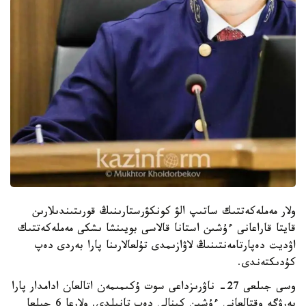
ولار مەملەكەتتىك ساتىپ الۋ كونكۋرستارىنىڭ قورىتىندىلارىن
قايتا قاراعانى ءۇشىن استانا قالاسى بويىنشا ىشكى مەملەكەتتىك
اۋديت دەپارتامەنتىنىڭ لاۋازىمدى تۇلعالارىنا پارا بەردى دەپ
كۇدىكتەندى.
وسى جىلعى 27- ناۋرىزداعى سوت ۇكىمىمەن اتالعان ادامدار پارا
بەرۋگە وقتالعانى ءۇشىن كىنالى دەپ تانىلدى. ولارعا 6 جىلعا