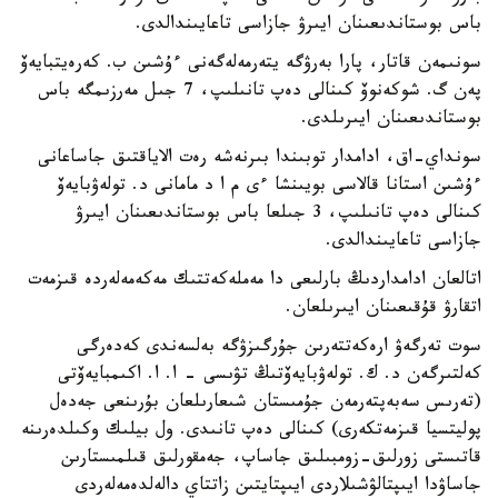
باس بوستاندىعىنان ايىرۋ جازاسى تاعايىندالدى.
سونىمەن قاتار، پارا بەرۋگە يتەرمەلەگەنى ءۇشىن ب. كەرەيتبايەۆ
پەن گ. شوكەنوۆ كىنالى دەپ تانىلىپ، 7 جىل مەرزىمگە باس
بوستاندىعىنان ايىرىلدى.
سونداي-اق، ادامدار توبىندا بىرنەشە رەت الاياقتىق جاساعانى
ءۇشىن استانا قالاسى بويىنشا ءى م ا د مامانى د. تولەۋبايەۆ
كىنالى دەپ تانىلىپ، 3 جىلعا باس بوستاندىعىنان ايىرۋ
جازاسى تاعايىندالدى.
اتالعان ادامداردىڭ بارلىعى دا مەملەكەتتىك مەكەمەلەردە قىزمەت
اتقارۋ قۇقىعىنان ايىرىلعان.
سوت تەرگەۋ ارەكەتتەرىن جۇرگىزۋگە بەلسەندى كەدەرگى
كەلتىرگەن د. ك. تولەۋبايەۆتىڭ تۋىسى - ا. ا. اكىمبايەۆتى
(تەرىس سەبەپتەرمەن جۇمىستان شىعارىلعان بۇرىنعى جەدەل
پوليتسيا قىزمەتكەرى) كىنالى دەپ تانىدى. ول بيلىك وكىلدەرىنە
قاتىستى زورلىق-زومبىلىق جاساپ، جەمقورلىق قىلمىستارىن
جاساۋدا ايىپتالۋشىلاردى ايىپتايتىن زاتتاي دالەلدەمەلەردى