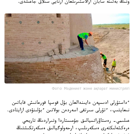
ونىڭ بەتىنە سابان ارالاستىرىلعان ارنايى سىلاق جاعىلدى.
Фото: Мәдениет және ақпарат министрлігі
ءداستۇرلى ادىسپەن دايىندالعان بۇل قوسپا قورعانىش قاباتىن
نىعايتىپ، ءتۇرلى سىرتقى اسەردەن بولاتىن ءبۇلىنۋدى ازايتادى.
عىلىمي- رەستاۆراتسيالىق جۇمىستاردا وتىراردىڭ تاريحي
ەرەكشەلىكتەرى ەسكەرىلىپ، ارحەولوگيالىق ەسكەرتكىشتىڭ