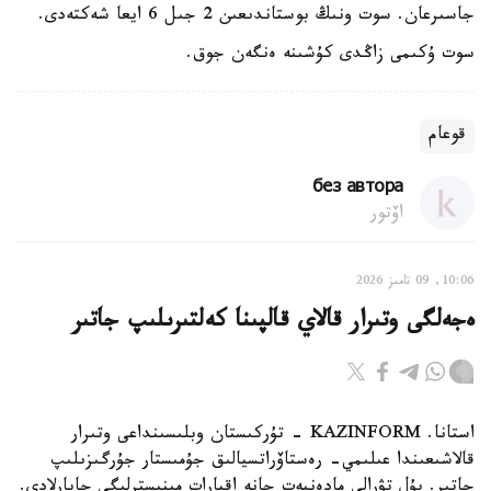
جاسىرعان. سوت ونىڭ بوستاندىعىن 2 جىل 6 ايعا شەكتەدى.
سوت ۇكىمى زاڭدى كۇشىنە ەنگەن جوق.
قوعام
без автора
اۆتور
10:06, 09 تامىز 2026
ەجەلگى وتىرار قالاي قالپىنا كەلتىرىلىپ جاتىر
استانا. KAZINFORM - تۇركىستان وبلىسىنداعى وتىرار
قالاشىعىندا عىلىمي- رەستاۆراتسيالىق جۇمىستار جۇرگىزىلىپ
جاتىر. بۇل تۋرالى مادەنيەت جانە اقپارات مينيسترلىگى حابارلادى.