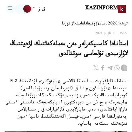
KAZINFORM
ق ز
ترەند:
2026-سايلاۋ
وقيعا
تاعايىنداۋ
اقوردا
15:29, 31 ناۋرىز 2023
استانادا كاسىپكەرلەر مەن مەملەكەتتىك اۋديتتىڭ
لاۋازىمدى تۇلعاسى سوتتالدى
استانا. قازاقپارات - استانا قالاسى «بايقوڭىر» اۋدانىنىڭ 2№
سوتىندا «ەۆراسكون» ا ا ق (ازەربايجان رەسپۋبليكاسى)
كومپانياسىنىڭ وكىلدەرى ز. يسميەۆكە، گ. گاديروۆقا جانە
«ايمەرەكە» ج ش س ديرەكتورى ا. بايكەنجەگە قاتىستى ءىستى
قاراۋ اياقتالدى، دەپ حابارلايدى قازاقپارات ق ر سىبايلاس
جەمقورلىققا قارسى ءىس-قيمىل اگەنتتىگىنىڭ باسپا ءسوز
قىزمەتىنە سىلتەمە جاساپ.