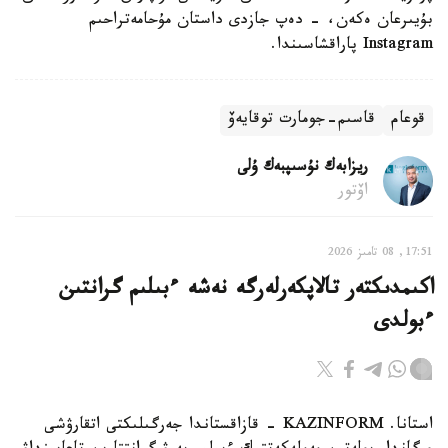
بۇيىرعان ەكەن، - دەپ جازدى داستان مۇحامەتراحىم
Instagram پاراقشاسىندا.
قوعام
قاسىم-جومارت توقايەۆ
ريزابەك نۇسىپبەك ۇلى
اۆتور
17:51, 08 تامىز 2026
اكىمدىكتەر تالاپكەرلەرگە نەشە ءبىلىم گرانتىن
ءبولدى
استانا. KAZINFORM - قازاقستاندا جەرگىلىكتى اتقارۋشى