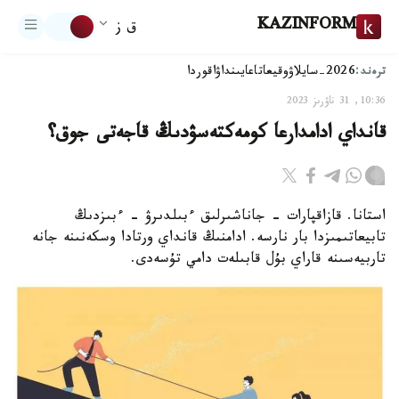
KAZINFORM
ق ز
ترەند:
2026-سايلاۋ
وقيعا
تاعايىنداۋ
اقوردا
10:36, 31 ناۋرىز 2023
قانداي ادامدارعا كومەكتەسۋدىڭ قاجەتى جوق؟
استانا. قازاقپارات - جاناشىرلىق ءبىلدىرۋ - ءبىزدىڭ
تابيعاتىمىزدا بار نارسە. ادامنىڭ قانداي ورتادا وسكەنىنە جانە
تاربيەسىنە قاراي بۇل قابىلەت دامي تۇسەدى.