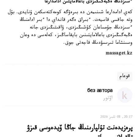
ءسىزدىڭ ەڭبەگىڭىزدى باعالامايتىن ادامدارعا
كەي ادامدارعا شىنىمەن دە بىرەۋگە كومەكتەسكەن ۇنايدى. بۇل
وتە جاقسى قاسيەت. ءبىراق ەگەر قانداي دا ءبىر ادامنىڭ
ءسىزدىڭ جۇمساعان كۇشىڭىزدى، ۋاقىتىڭىزدى جانە
ەڭبەگىڭىزدى باعالامايتىنىن بايقاساڭىز، كەلەسى دە وعان
وسىنشاما تىرىسۋدىڭ قاجەتى جوق.
massaget.kz
قوعام
без автора
اۆتور
20:17, 08 تامىز 2026
پرەزيدەنت تۇلپارىنىڭ جاڭا ۆيدەوسى قىزۋ