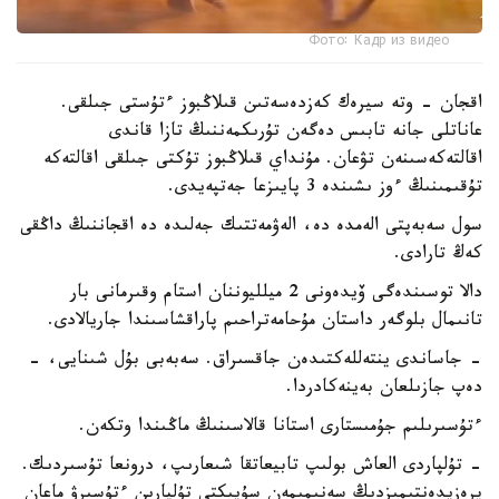
Фото: Кадр из видео
اقجان - وتە سيرەك كەزدەسەتىن قىلاڭبوز ءتۇستى جىلقى.
عاناتلى جانە تابىس دەگەن تۇرىكمەننىڭ تازا قاندى
اقالتەكەسىنەن تۋعان. مۇنداي قىلاڭبوز تۇكتى جىلقى اقالتەكە
تۇقىمىنىڭ ءوز ىشىندە 3 پايىزعا جەتپەيدى.
سول سەبەپتى الەمدە دە، الەۋمەتتىك جەلىدە دە اقجاننىڭ داڭقى
كەڭ تارادى.
دالا توسىندەگى ۆيدەونى 2 ميلليوننان استام وقىرمانى بار
تانىمال بلوگەر داستان مۇحامەتراحىم پاراقشاسىندا جاريالادى.
- جاساندى ينتەللەكتىدەن جاقسىراق. سەبەبى بۇل شىنايى، -
دەپ جازىلعان بەينەكادردا.
ءتۇسىرىلىم جۇمىستارى استانا قالاسىنىڭ ماڭىندا وتكەن.
- تۇلپاردى العاش بولىپ تابيعاتقا شىعارىپ، درونعا تۇسىردىك.
پرەزيدەنتىمىزدىڭ سەنىمىمەن سۇيىكتى تۇلپارىن ءتۇسىرۋ ماعان