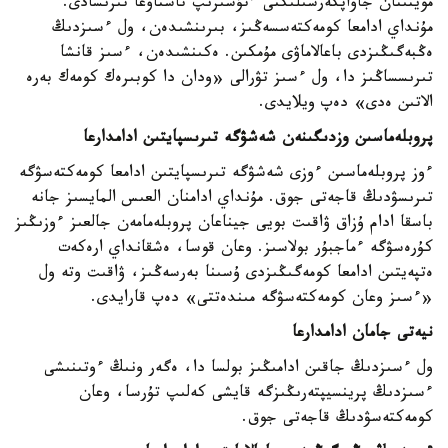
موينىنان جاۋاپكەرشىلىكتى ءتۇسىرىپ تاستاۋعا تىرىسادى.
مۇنداي ادامعا كومەكتەسسەڭىز، بىرىنشىدەن، ول ءسىزدىڭ
ەڭبەگىڭىزدى باعالاماۋى مۇمكىن. ەكىنشىدەن، ءسىز قانشا
تىرىسساڭىز دا، ول ءسىز تۋرالى «ودان دا كوبىرەك كومەك بەرە
الاتىن ەدى» دەپ ويلايدى.
پروبلەماسىن وزدىگىنەن شەشۋگە تىرىسپايتىن ادامدارعا
ءوز پروبلەماسىن ءوزى شەشۋگە تىرىسپايتىن ادامعا كومەكتەسۋگە
تىرىسۋدىڭ قاجەتى جوق. مۇنداي ادامنان العىس المايسىز جانە
باسقا ادام ۇزاق ۋاقىت بويى جيناعان پروبلەمامەن جالعىز ءوزىڭىز
كۇرەسۋگە ءماجبۇر بولاسىز. وعان قوسا، ەشقانداي ارەكەت
ەتپەيتىن ادامعا كومەگىڭىزدى ۇسىنا بەرسەڭىز، ۋاقىت وتە ول
«ءسىز وعان كومەكتەسۋگە مىندەتتى» دەپ قارايدى.
نيەتى جامان ادامدارعا
ول ءسىزدىڭ جاقىن ادامىڭىز بولسا دا، ەگەر ونىڭ ءوتىنىشى
ءسىزدىڭ پرينسيپتەرىڭىزگە قايشى كەلىپ تۇرسا، وعان
كومەكتەسۋدىڭ قاجەتى جوق.