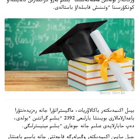
ورگاندار بولەتىن مەملەكەتتىك ءبىلىم بەرۋ گرانتتارىن تاعايىنداۋ
كونكۋرسىنا ءوتىنىش قابىلداۋ باستالدى.
Фото: Gov.kz
بيىل اكىمدىكتەر باكالاۆريات، ماگيستراتۋرا جانە رەزيدەنتۋرا
باعدارلامالارى بويىنشا بارلىعى 2392 ءبىلىم گرانتىن ءبولدى،
دەپ حابارلايدى عىلىم جانە جوعارى ءبىلىم مينيسترلىگى.
جىل سايىن اكىمدىكتەر وڭىرلەرگە قاجەتتى جانە باسىم باعىتتار