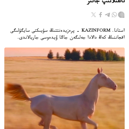
تالقىلانىپ جاتىر
استانا. KAZINFORM - پرەزيدەنتتىڭ سۇيىكتى سايگۇلىگى
اقجاننىڭ كەڭ دالادا جەلىگەن جاڭا ۆيدەوسى جاريالاندى.