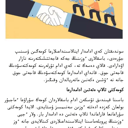
سوندىقتان كەي ادامدار اينالاسىنداعىلارعا كومەگىن ۇسىنىپ
جۇرەدى، باسقالارى ءوزىنىڭ جەكە قاجەتتىلىكتەرىنە نازار
اۋدارادى. قالاي دەسەك تە، كەي ادام تۇرلەرىنە كومەكتەسۋدىڭ
قاجەتى جوق. قانداي ادامدارعا كومەكتەسۋدىڭ قاجەتى جوق
جانە نە ءۇشىن ەكەنىن ماتەريالدان وقىڭىز.
كومەكتى تالاپ ەتەتىن ادامدارعا
باسىنا قيىندىق تۇسكەن ادام باسقالاردان كومەك سۇراۋعا ءماجبۇر
بولعان كەزدە ادەتتە ءوزىن سەنىمسىز ۇستايدى. الايدا كومەكتى
سۇراعانعا قاراعاندا تالاپ ەتەتىن دە ادامدار بار. ولار ءجيى
ءوزىنىڭ پروبلەماسىنا اينالاسىنداعىلاردى كىنالايدى جانە ءوز