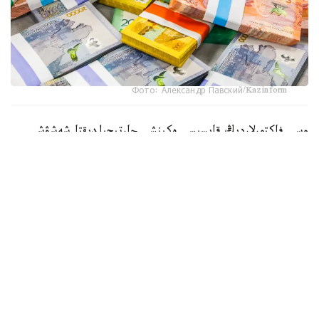
Фото: Александр Павский/Kazinform
وسى فاكتورلاردىڭ قايسىسى ەكىنشى جارتىجىلدىقتا شەشۋشى
بولۋى مۇمكىن جانە جىل سوڭىنا دەيىن تەڭگە باعامىنان نە
كۇتۋگە بولادى؟ بۇل تۋرالى Qazaq Expert Club ساراپشىسى،
قارجىگەر سايدا تلەۋلەنوۆا ءتۇسىندىردى.
ونىڭ پىكىرىنشە، قازىرگى تاڭدا ىرگەلى فاكتورلار تەڭگەنىڭ
كۇرت قۇنسىزدانۋ ىقتيمالدىعىنىڭ جوعارى ەكەنىن كورسەتىپ
تۇرعان جوق. «سوڭعى ايلاردا تەڭگەنى ءبىر-ءبىرىن
تولىقتىرعان بىرنەشە فاكتور قولداپ كەلدى. ەڭ الدىمەن، ۇلتتىق
بانك بازالىق مولشەرلەمەنى %16,75- عا دەيىن تومەندەتكەنىنە
قاراماستان، قاتاڭ اقشا- كرەديت ساياساتىن ساقتاپ وتىر.
سونىمەن قاتار ينفلياتسيا باياۋلاۋىن جالعاستىردى: ماۋسىم ايىندا