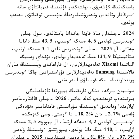
تەلەديدار عانا ءوندىرىلدى. بۇعان يمپورتتىق ونىمدەرمەن
باسەكەنىڭ كۇشەيۋى، بولشەكتەر قۇنىنىڭ قىمباتتاۋى جانە
ءبىرقاتار وتاندىق وندىرۋشىلەردىڭ جۇمىسىن توقتاتۋى سەبەپ
بولدى.
2024 -جىلدان سالا قايتا جاندانا باستالدى. سول جىلى
ءوندىرىس كولەمى 4,6 ەسەگە ءوسىپ، 43,5 مىڭ داناعا
جەتتى. ال 2025 -جىلى ءوندىرىس تاعى 3,1 ەسەگە ارتىپ،
ستاتيستيكا 134,9 مىڭ تەلەديدار بولدى. مۇنداي وسىمگە
الماتىدا Xiaomi تەلەديدارلارىن، ال قاراعاندى وبلىسىنىڭ ساران
قالاسىندا Samsung تەلەديدارلارىن قۇراستىراتىن جاڭا ءوندىرىس
ورىندارىنىڭ ىسكە قوسىلۋى اسەر ەتتى.
سونىمەن بىرگە، ىشكى نارىقتىڭ يمپورتقا تاۋەلدىلىگى
بىرتىندەپ تومەندەپ كەلە جاتىر. 2026 -جىلى قاڭتار-مامىر
ايلارىندا وتاندىق ءونىمنىڭ سۇرانىستى قامتاماسىز ەتۋدەگى
ۇلەسى %2,7- دان %18,2- عا ءوستى. وسى كەزەڭدە
ءوندىرىس كولەمى 3,2 ەسەگە ارتسا، ال يمپورت 2,5 ەسەگە
ازايىپ، 440,1 مىڭ دانا بولدى. يمپورتتىق ءونىمنىڭ ۇلەسى
%97,3- دان %81,8- عا دەيىن قىسقارىپ، 2015 -جىلدان