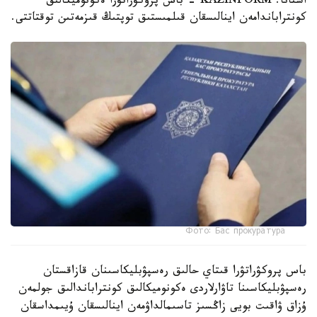
استانا. KAZINFORM - باس پروكۋراتۋرا ەكونوميكالىق
كونتراباندامەن اينالىسقان قىلمىستىق توپتىڭ قىزمەتىن توقتاتتى.
Фото: Бас прокуратура
باس پروكۋراتۋرا قىتاي حالىق رەسپۋبليكاسىنان قازاقستان
رەسپۋبليكاسىنا تاۋارلاردى ەكونوميكالىق كونتراباندالىق جولمەن
ۇزاق ۋاقىت بويى زاڭسىز تاسىمالداۋمەن اينالىسقان ۇيىمداسقان