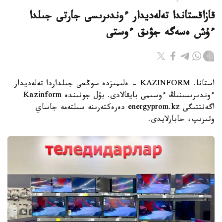
قازاقستاندا تەلەديدار ءوندىرىسى جارتى جىلدا
ءۇش ەسەگە جۋىق ءوستى
استانا. KAZINFORM - ەلىمىزدە سوڭعى جىلداردا تەلەديدار
ءوندىرىسىنىڭ ءوسىمى بايقالادى. بۇل جونىندە Kazinform
اگەنتتىگى energyprom.kz دەرەكتەرىنە سىلتەمە جاساي
وتىرىپ، حابارلايدى.