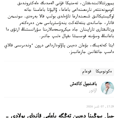
يمپورتتالاتىندىقتان، تەحنيكا قۇنى الەمدىك ەلەكتروندىق
كومپونەنتتەر نارىعىنداعى باعاعا، ۆاليۋتا باعامىنا جانە
لوگيستيكالىق شىعىندارعا تاۋەلدى بولىپ قالا بەرەدى. سونىمەن
قاتار، جاساندى ينتەللەكت يندۋسترياسى مەن دەرەكتەر
ورتالىقتارى تاراپىنان جاد ميكروسحەمالارىنا سۇرانىستىڭ ارتۋى دا
باعانىڭ وسۋىنە قوسىمشا ىقپال ەتىپ جاتىر.
ايتا كەتەيىك، بۇعان دەيىن پاۆلودارداعى درون ءوندىرىسى قالاي
دامىپ جاتقانىن جازعانبىز.
ەكونوميكا
قوعام
باقىتجول كاكەش
اۆتور
17:29, 07 تامىز 2026
جىل سوڭىنا دەيىن تەڭگە باعامى قانداي بولادى -