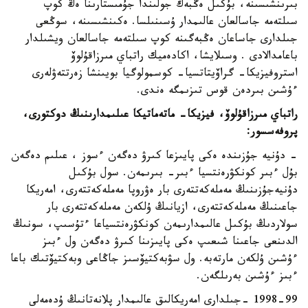
بىرىنشىسىنە، بۇكىل ەڭبەك جولىندا جۇمىستارىنا ەڭ كوپ
سىلتەمە جاسالعان عالىمدار ۇسىنىلسا. ەكىنشىسىنە، سوڭعى
جىلدارى جاساعان ەڭبەگىنە كوپ سىلتەمە جاسالعان ويشىلدار
باعامدالادى . وسىلايشا، اكادەميك راتباي مىرزاقۇلوۆ
استروفيزيكا- گراۆيتاتسيا- كوسمولوگيا بويىنشا زەرتتەۋلەرى
ءۇشىن بىردەن قوس تىزىمگە ەندى.
راتباي مىرزاقۇلوۆ، فيزيكا- ماتەماتيكا عىلىمدارىنىڭ دوكتورى،
پروفەسسور:
- دۇنيە جۇزىندە ەكى پايىزعا كىرۋ دەگەن ءسوز ، عىلىم دەگەن
بۇل ءبىر كونكۋرەنتسيا ءبىر- بىرىمەن. سول بۇكىل
دۇنيەجۇزىنىڭ مەملەكەتتەرى بار ەۋروپا مەملەكەتتەرى، امەريكا
جاعىنىڭ مەملەكەتتەرى، ازيانىڭ ۇلكەن مەملەكەتتەرى بار
سولاردىڭ بۇكىل عالىمدارىمەن كونكۋرەنتسياعا ءتۇسىپ، سونىڭ
الدىنعى جاعىنا شىعىپ ەكى پايىزىنا كىرۋ دەگەن ول ءبىز
ءۇشىن ۇلكەن مارتەبە. ول سۋبەكتيۆسىز جاڭاعى وبەكتيۆتىك باعا
ءبىز ءۇشىن بەرىلگەن.
1998-99 -جىلدارى امەريكالىق عالىمدار پلانەتانىڭ ۇدەمەلى