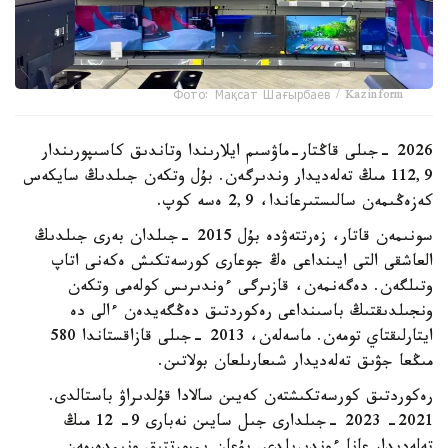
Фото: Мақсат Шағырбаев / Kazinform
2026 -جىلى قاڭتار-ماۋسىم ايلارىندا وتاندىق كاسىپورىندار
112,9 مىڭ تەلەديدار وندىرگەن. بۇل وتكەن جىلدىڭ سايكەس
كەزەڭىمەن سالىستىرعاندا، 2,9 ەسە كوپ.
سونىمەن قاتار، زەرتتەۋدە بۇل 2015 -جىلدان بەرى جىلدىڭ
العاشقى التى ايىنداعى ەڭ جوعارى كورسەتكىش ەكەنى اتاپ
وتىلگەن. دەگەنمەن، قازىرگى ءوندىرىس كولەمى وتكەن
ونجىلدىقتىڭ باسىنداعى رەكوردتىق دەڭگەيدەن ءالى دە
ايتارلىقتاي تومەن. ماسەلەن، 2013 -جىلى قازاقستاندا 580
مىڭعا جۋىق تەلەديدار شىعارىلعان بولاتىن.
رەكوردتىق كورسەتكىشتەن كەيىن سالادا قۇلدىراۋ باستالدى.
2021- 2023 -جىلدارى جىل سايىن نەبارى 9- 12 مىڭ