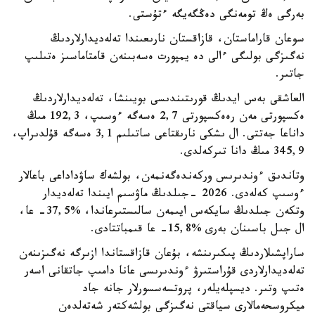
بەرگى ەڭ تومەنگى دەڭگەيگە ءتۇستى.
سوعان قاراماستان، قازاقستان نارىعىندا تەلەديدارلاردىڭ
نەگىزگى بولىگى ءالى دە يمپورت ەسەبىنەن قامتاماسىز ەتىلىپ
جاتىر.
العاشقى بەس ايدىڭ قورىتىندىسى بويىنشا، تەلەديدارلاردىڭ
ەكسپورتى مەن رەەكسپورتى 2,7 ەسەگە ءوسىپ، 192,3 مىڭ
داناعا جەتتى. ال ىشكى نارىقتاعى ساتىلىم 3,1 ەسەگە قۇلدىراپ،
345,9 مىڭ دانا تىركەلدى.
وتاندىق ءوندىرىس وركەندەگەنمەن، بولشەك ساۋداداعى باعالار
ءوسىپ كەلەدى. 2026 -جىلدىڭ ماۋسىم ايىندا تەلەديدار
وتكەن جىلدىڭ سايكەس ايىمەن سالىستىرعاندا، %37,5- عا،
ال جىل باسىنان بەرى %15,8- عا قىمباتتادى.
ساراپشىلاردىڭ پىكىرىنشە، بۇعان قازاقستاندا ازىرگە نەگىزىنەن
تەلەديدارلاردى قۇراستىرۋ ءوندىرىسى عانا دامىپ جاتقانى اسەر
ەتىپ وتىر. ديسپلەيلەر، پروتسەسسورلار جانە جاد
ميكروسحەمالارى سياقتى نەگىزگى بولشەكتەر شەتەلدەن