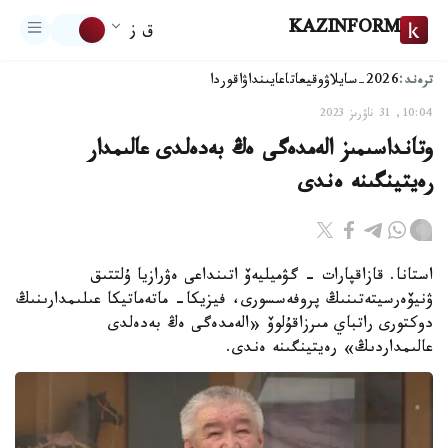
KAZINFORM
ق ز
ترەند:
2026-سايلاۋ
وقيعا
تاعايىنداۋ
اقوردا
10:04, 31 ناۋرىز 2023
وتانداسىمىز الەمدەگى ەڭ بەدەلدى عالىمدار
رەيتينگىنە ەندى
استانا. قازاقپارات - گۋميليەۆ اتىنداعى ەۋرازيا ۇلتتىق
ۋنيۆەرسيتەتىنىڭ پروفەسسورى، فيزيكا- ماتەماتيكا عىلىمدارىنىڭ
دوكتورى راتباي مىرزاقۇلوۆ «الەمدەگى ەڭ بەدەلدى
عالىمداردىڭ» رەيتينگىنە ەندى.