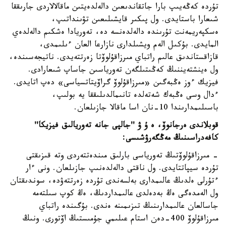
تۇردە كەڭەيىپ بارا جاتقاندىعىن دالەلدەيتىن ماقالالاردى جارىققا
شىعارا باستايدى. ول پىكىر قايشىلىعىن تۋىنداتىپ،
ەسكپەريمەنت تۇرىندە دالەلدەنسە دە، تەوريادا ەشكىم دالەلدەي
المايدى. بۇكىل الەم ويشىلدارى نازارعا العان ءىلىمدى،
قازاقستاندىق عالىم راتباي مىرزاقۇلوۆتا زەرتتەيدى. ناتيجەسىندە،
ول ەينشتەيننىڭ كەڭىتىلگەن تەورياسىن جاساپ شىعارادى.
فيزيك ءوز ەڭبەگىن «مىرزاقۇلوۆ گراۆيتاتسياسى» دەپ اتايدى.
ءدال وسى ەڭبەك شەتەلدە تانىمالدىلىققا يە بولىپ،
باسىلىمدارىندا 10-نان اسا ماقالا جازىلعان.
قوبلاندى ەرجانوۆ، ە ۇ ۋ ''جالپى جانە تەوريالىق فيزيكا''
كافەدراسىنىڭ مەڭگەرۋشىسى:
- مىرزاقۇلوۆتىڭ تەورياسى بارلىق مىندەتتەردى وتە قىزىقتى
تۇردە سيپاتتايدى. ول ناقتى دالەلدەنىپ جازىلعان. ونى ءار
ءتۇرلى ەلدىڭ عالىمدارى بەلسەندى تۇردە زەرتتەۋدە، سوندىقتان
ول الەمدەگى ەڭ بەدەلدى عالىمداردىڭ، ەڭ كوپ سىلتەمە
جاسالعان عالىمدارىنىڭ تىزىمىنە ەندى. بۇگىندە راتباي
مىرزاقۇلوۆ 400-دەن استام عىلىمي جۇمىستىڭ اۆتورى. ونىڭ