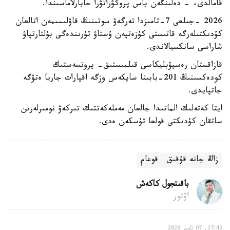
قامالدى، - دەلىنگەن باس پروكۋراتۋرا حابارلاماسىندا.
2026 -جىلعى 7-تامىزدا تەرگەۋ سوتىنىڭ قاۋلىسىمەن اتالعان
كۇدىكتىلەرگە قاتىستى كۇزەتپەن ۇستاۋ تۇرىندەگى بۇلتارتپاۋ
شاراسى سانكسيالاندى.
قازاقستان رەسپۋبليكاسى قىلمىستىق- پروتسەستىك
كودەكسىنىڭ 201-بابىنا سايكەس وزگە اقپارات جاريا ەتۋگە
جاتپايدى.
ايتا كەتەلىك الماتىدا جالعان مەملەكەتتىك تىركەۋ نومىرلەرىن
ساتقان كۇدىكتى قولعا تۇسكەن ەدى.
زاڭ جانە قۇقىق
قوعام
باقىتجول كاكەش
اۆتور
17:43, 07 تامىز 2026