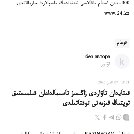
300-دەن استام ماقالاسى شەتەلدىك باسپالاردا جاريالاندى.
www.24.kz
قوعام
без автора
اۆتور
18:21, 07 تامىز 2026
قىتايدان تاۋاردى زاڭسىز تاسىمالداعان قىلمىستىق
توپتىڭ قىزمەتى توقتاتىلدى