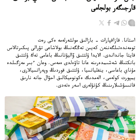
قارجىگەر بولجامى
استانا. قازاقپارات - بازالىق مولشەرلەمە ەكى رەت
تومەندەتىلگەننەن كەيىن تەڭگەنىڭ بولاشاعى تۋرالى پىكىرتالاس
قايتا جانداندى. الايدا ۇلتتىق ۆاليۋتانىڭ باعامى تەك ۇلتتىق
بانكتىڭ شەشىمدەرىنە عانا تاۋەلدى ەمەس. وعان ءبىر مەزگىلدە
مۇناي باعاسى، ينفلياتسيا، ۇلتتىق قوردىڭ وپەراتسيالارى،
يمپورت كولەمى، الەمدىك ەكونوميكالىق احۋال جانە نارىق
قاتىسۋشىلارىنىڭ كۇتۋلەرى اسەر ەتەدى.