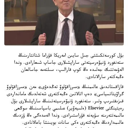
بۇل كورسەتكىشتى جىل سايىن امەريكا قۇراما شتاتتارىنىڭ
ستەنفورد ۋنيۆەرسيتەتى ساراپشىلارى جاساپ شىعارادى. وندا
الەۋمەتتىك جەلىدە ەڭ كوپ قارالىپ، سىلتەمە جاسالعان
ەڭبەكتەر سارالانادى.
قازاقستاندىق عالىمنىڭ «مىرزاقۇلوۆ تەڭدەۋى» مەن «مىرزاقۇلوۆ
گراۆيتاتسياسى» دەپ اتالاتىن ەڭبەكتەرى شەتەلدىك مامانداردى
قىزىقتىرىپ وتىر. ستەنفورد ۋنيۆەرسيتەتىنىڭ ساراپشىلارى بۇل
رەيتينگتى Elsevier (ەلسيەۆير) عىلىمي باسپاسىنىڭ سوڭعى
مالىمەتتەرىنە سۇيەنە قۇراستىرادى. وندا الەمدەگى ەڭ ۇزدىك
عالىمداردىڭ ەڭبەكتەرى ەكى سانات بويىنشا باعالانادى.