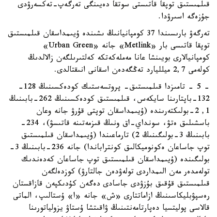
قىلمىستىق توپقا قاتىستى سوتقا دەيىنگى تەرگەپ-تەكسەرۋدى
جۇزەگە اسىرۋدا.
تەرگەۋ بارىسىندا 37 كومپانيانىڭ ىشىندە ۇيىمداسقان قىلمىستىق
توپقا قاتىسى بار «Metlink» جانە «Urban Green»
كومپانيالارى بويىنشا عانا مەملەكەتكە كەلتىرىلگەن زالالدىڭ
كولەمى 2,7 ميلليارد تەڭگەدەن اسقانى انىقتالدى.
- 5 - تامىزدا قىلمىستىق- پروتسەستىك كودەكسىنىڭ 128-
132-باپتارىنا سايكەس، قىلمىستىق كودەكسىنىڭ 262-بابىنىڭ
1, 2-بولىكتەرىندە (ۇيىمداسقان توپتى قۇرۋ جانە وعان
باسشىلىق ەتۋ، سونداي-اق ونىڭ قىزمەتىنە قاتىسۋ)، 234-
بابىنىڭ 3-بولىگىنىڭ 2) تارماعىندا (ۇيىمداسقان قىلمىستىق
توپ جاساعان ەكونوميكالىق كونتراباندا) جانە 236-بابىنىڭ 3-
بولىگىندە (ۇيىمداسقان قىلمىستىق توپ جاساعان كەدەندىك
تولەمدەر مەن الىمداردى تولەۋدەن جالتارۋ) كوزدەلگەن
قىلمىستىق قۇقىق بۇزۋدى جاسادى دەگەن كۇدىكپەن قازاقستان
رەسپۋبليكاسىنىڭ ازاماتتارى «ش» جانە «ا» ۇستالىپ، الماتى
قالاسى پوليتسيا دەپارتامەنتىنىڭ ۋاقىتشا ۇستاۋ يزولياتورىنا