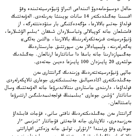
حالەل دوسمۇحامەدوۆ اتىنداعى اتىراۋ ۋنيۆەرسيتەتىندە وقۋ
اقىسىنا جەڭىلدىكتەر 14 سانات بويىنشا بەرىلەدى. الەۋمەتتىك
قولداۋ جەتىم بالالارعا، مۇگەدەكتىگى بار ستۋدەنتتەرگە، از
قامتىلعان جانە كوپبالالى وتباسىلاردان شىققان ءبىلىم الۋشىلارعا،
ۋنيۆەرسيتەت قىزمەتكەرلەرىنىڭ بالالارىنا، «التىن بەلگى»
يەگەرلەرىنە، وليمپيادالار مەن سپورتتىق جارىستاردىڭ
جەڭىمپازدارىنا جانە باسقا دا ساناتتارعا ارنالعان. جەڭىلدىك
مولشەرى 20 پايىزدان 100 پايىزعا دەيىن جەتەدى.
جالپى ۋنيۆەرسيتەتتەردىڭ وزىندىك گرانتتارى مەن
جەڭىلدىكتەرى اكادەميالىق جەتىستىكتەرى جوعارى تالاپكەرلەردى
قولداۋعا، دارىندى جاستاردى ىنتالاندىرۋعا جانە الەۋمەتتىك وسال
ساناتتار ءۇشىن جوعارى ءبىلىمنىڭ قولجەتىمدىلىگىن ارتتىرۋعا
باعىتتالعان.
گرانتتار مەن جەڭىلدىكتەردىڭ ناقتى سانى، قۇجات قابىلداۋ
مەرزىمدەرى، تالاپتارى جانە قاجەتتى قۇجاتتار ءتىزىمى ءار
جوعارى وقۋ ورنىندا ءارتۇرلى. تولىق جانە وزەكتى اقپاراتتى