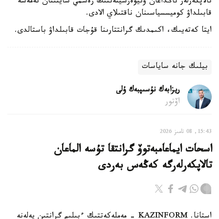
تالاپكەرلەر تاڭداعان ۋنيۆەرسيتەتتىڭ رەسمي سايتىنان نەمەسە
قابىلداۋ كوميسسياسىنان ناقتىلاي الادى.
ايتا كەتەيىك، اكىمدىك گرانتتارىنا قۇجات قابىلداۋ باستالدى.
بيلىك جانە ساياسات
ريزابەك نۇسىپبەك ۇلى
اۆتور
15:43, 08 تامىز 2026
اسحات ايماعامبەتوۆ گرانتقا تۇسە الماعان
تالاپكەرلەرگە كەڭەس بەردى
استانا. KAZINFORM - مەملەكەتتىك ءبىلىم گرانتىن يەلەنە