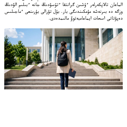
الماعان تالاپكەرلەر ءۇشىن گرانتقا ءتۇسۋدىڭ جانە ءبىلىم الۋدىڭ
وزگە دە بىرنەشە مۇمكىندىگى بار. بۇل تۋرالى بۇرىنعى ءماجىلىس
دەپۋتاتى اسحات ايماعامبەتوۆ مالىمدەدى.
Фото: Ғылым және жоғары білім министрлігі
ونىڭ ايتۋىنشا، گرانت كونكۋرسىنىڭ ناتيجەسى تالاپكەر ءۇشىن