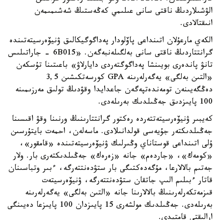
الۋشىلاردىڭ ناقتى سانى عىلىمي كەڭەستىڭ شەشىمىمەن
انىقتالادى.
الكەي مارعۇلان اتىنداعى پاۆلودار پەداگوگيكالىق ۋنيۆەرسيتەتىندە
گرانتتاردىڭ ناقتى سانى بەلگىلەنبەگەن. «6B015 - جاراتىلىس
تانۋ پاندەرى بويىنشا پەداگوگتەردى دايارلاۋ» باعىتىنا تۇسكەن
«التىن بەلگى» يەگەرلەرىنە GPA كورسەتكىشىن 3,5
دەڭگەيىنەن تومەندەتپەگەن جاعدايدا وقۋدىڭ تولىق مەرزىمىنە
100 پايىزدىق جەڭىلدىك بەرىلەدى.
كەيبىر ۋنيۆەرسيتەتتەردە رەكتور گرانتتارىنىڭ ورنىنا وقۋ اقىسىنا
جەڭىلدىكتەر جۇيەسى قولدانىلادى. ماسەلەن، احمەت بايتۇرسىن
ۇلى اتىنداعى قوستاناي وڭىرلىك ۋنيۆەرسيتەتىندە «قامقور»،
«كومەك»، «جاردەم» جانە «زەرەك» جەڭىلدىكتەرى بار. ولار
جەتىم بالالارعا، مۇگەدەكتىگى بار ستۋدەنتتەرگە، ءبىر وتباسىنان
قاتار ءبىلىم الىپ جاتقان ستۋدەنتتەرگە، ۋنيۆەرسيتەت
قىزمەتكەرلەرىنىڭ بالالارىنا جانە «التىن بەلگى» يەگەرلەرىنە
بەرىلەدى. جەڭىلدىك مولشەرى 15 پايىزدان 100 پايىزعا دەيىنگى
ارالىقتى قامتيدى.