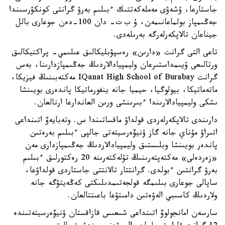
جاستارعا، ۇشەۋى مەملەكەتتىك ءبىلىم بەرۋ گرانتى كونكۋرسىندا
جەڭىمپاز بولماعانىمەن، ۇ ب ت- دان 100-دەن جوعارى بالل
جيناعان تالاپكەرلەرگە بەرىلەدى.
تاعى التى گرانت «دارىن» رەسپۋبليكالىق عىلىمي- پراكتيكالىق
ورتالىعى ۇيىمداستىرعان وليمپيادالاردىڭ جەڭىمپازدارىنا، بەس
گرانت IQanat High School of Burabay مەكتەبىنىڭ فيزيكا،
ماتەماتيكا، بيولوگيا، حيميا جانە ينفورماتيكا پاندەرى بويىنشا
ىشكى وليمپيادالارىندا ءبىرىنشى ورىن العاندارعا ارنالعان.
دارىندى تالاپكەرلەردى قولداۋ ماقساتىندا س. وتەبايەۆ اتىنداعى
اتىراۋ مۇناي جانە گاز ۋنيۆەرسيتەتى جالپى ءبىلىم بەرەتىن
پاندەر بويىنشا وبلىستىق وليمپيادالاردىڭ جەڭىمپازدارى مەن
«زەردەلى» مەكتەپتەرىنىڭ تۇلەكتەرىنە 20 رەكتورلىق ءبىلىم
بەرۋ گرانتىن ءبولدى. گرانتتار تالانتتى جاستاردى قولداۋعا،
ساپالى جوعارى بىلىمگە قولجەتىمدىلىكتى كەڭەيتۋگە جانە
ولاردىڭ كاسىبي الەۋەتىن دامىتۋعا باعىتتالعان.
سارسەن امانجولوۆ اتىنداعى شىعىس قازاقستان ۋنيۆەرسيتەتىندە