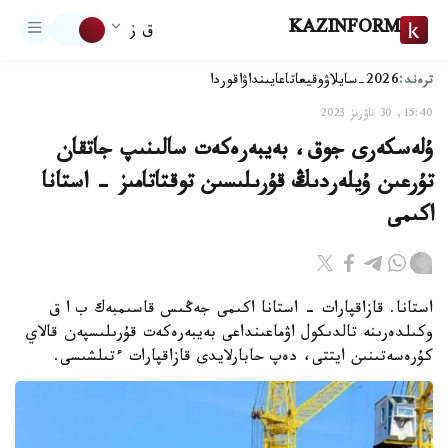
KAZINFORM
ق ز
ترەند:
2026-سايلاۋ
وقيعا
تاعايىنداۋ
اقوردا
15:40, 30 ناۋرىز 2023
ۇلەسكەرى جوق، بەيبەرەكەت سالىنىپ جاتقان
تۇرعىن ۇيلەردىڭ قۇرىلىسىن توقتاتامىز - استانا
اكىمى
استانا. قازاقپارات - استانا اكىمى جەڭىس قاسىمبەك ب ا ق
وكىلدەرىنە تالدىكول اۋماعىنداعى بەيبەرەكەت قۇرىلىسپەن قالاي
كۇرەسەتىنىن ايتتى، دەپ حابارلايدى قازاقپارات ءتىلشىسى.