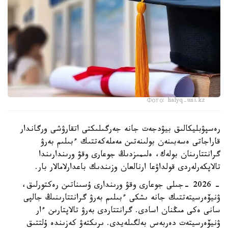
Фото: halyq-uni.kz
رەسپۋبليكالىق بيۋدجەت جانە جەرگىلىكتى اتقارۋشى ورگاندار
قاراجاتى ەسەبىنەن بولىنەتىن مەملەكەتتىك ءبىلىم بەرۋ
گرانتتارىنان بولەك، ەلىمىزدىڭ جوعارى وقۋ ورىندارىندا
تالاپكەرلەردى قولداۋعا ارنالعان وزىندىك باعدارلامالار بار.
- 2026 -جىلى جوعارى وقۋ ورىندارى ۇسىناتىن رەكتورلىق،
ۋنيۆەرسيتەتتىك جانە ىشكى ءبىلىم بەرۋ گرانتتارىنىڭ جالپى
سانى ەكى مىڭنان اسادى. گرانتتاردى بەرۋ تالاپتارىن ءار
ۋنيۆەرسيتەت دەربەس بەلگىلەيدى. ىرىكتەۋ كەزىندە ۇلتتىق