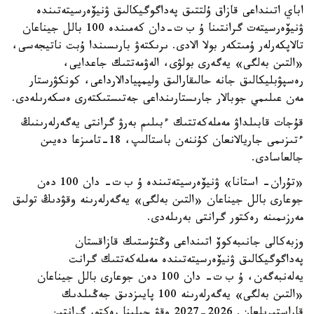
اباي اتىنداعى قازاق ۇلتتىق پەداگوگيكالىق ۋنيۆەرسيتەتىندە
ۋنيۆەرسيتەت گرانتىنا ۇ ب ت-دان كەمىندە 100 بالل جيناعان
تالاپكەرلەر ۇمىتكەر بولا الادى. ىرىكتەۋ بارىسىندا ۇبت ناتيجەسى،
«التىن بەلگى» يەگەرى بولۋى، الەۋمەتتىك جاعدايى،
رەسپۋبليكالىق جانە حالىقارالىق وليمپيادالارداعى، كونكۋرستار
مەن عىلىمي جوبالار جارىستارىنداعى جەتىستىكتەرى ەسكەرىلەدى.
قۇجات قابىلداۋ مەملەكەتتىك ءبىلىم بەرۋ گرانتى يەگەرلەرىنىڭ
ءتىزىمى جاريالانعان كۇننەن باستالىپ، 18-تامىزعا دەيىن
جالعاسادى.
«تۇران- استانا» ۋنيۆەرسيتەتىندە ۇ ب ت- دان 100 دەن
جوعارى بالل جيناعان «التىن بەلگى» يەگەرلەرىنە وقۋدىڭ تولىق
مەرزىمىنە رەكتور گرانتى بەرىلەدى.
وزبەكالى جانىبەكوۆ اتىنداعى وڭتۇستىك قازاقستان
پەداگوگيكالىق ۋنيۆەرسيتەتىندە مەملەكەتتىك گرانت
يەلەنبەگەن، ۇ ب ت- دان 100 دەن جوعارى بالل جيناعان
«التىن بەلگى» يەگەرلەرىنە 100 پايىزدىق جەڭىلدىك
قاراستىرىلعان. 2026-2027 وقۋ جىلىنا رەكتور گرانتىن