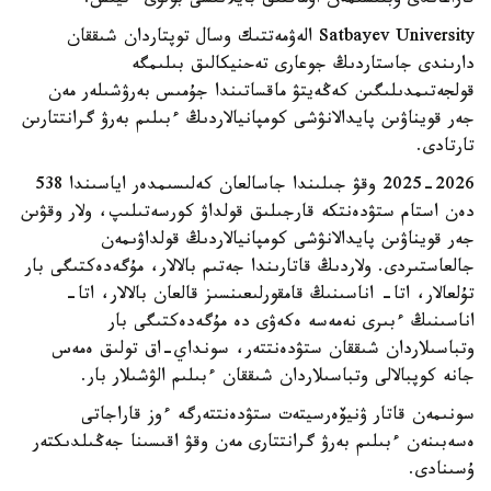
قاراعاندى وبلىسىمەن اۋماقتىق بايلانىسى بولۋى ءتيىس.
Satbayev University الەۋمەتتىك وسال توپتاردان شىققان
دارىندى جاستاردىڭ جوعارى تەحنيكالىق بىلىمگە
قولجەتىمدىلىگىن كەڭەيتۋ ماقساتىندا جۇمىس بەرۋشىلەر مەن
جەر قويناۋىن پايدالانۋشى كومپانيالاردىڭ ءبىلىم بەرۋ گرانتتارىن
تارتادى.
2025-2026 وقۋ جىلىندا جاسالعان كەلىسىمدەر اياسىندا 538
دەن استام ستۋدەنتكە قارجىلىق قولداۋ كورسەتىلىپ، ولار وقۋىن
جەر قويناۋىن پايدالانۋشى كومپانيالاردىڭ قولداۋىمەن
جالعاستىردى. ولاردىڭ قاتارىندا جەتىم بالالار، مۇگەدەكتىگى بار
تۇلعالار، اتا- اناسىنىڭ قامقورلىعىنسىز قالعان بالالار، اتا-
اناسىنىڭ ءبىرى نەمەسە ەكەۋى دە مۇگەدەكتىگى بار
وتباسىلاردان شىققان ستۋدەنتتەر، سونداي-اق تولىق ەمەس
جانە كوپبالالى وتباسىلاردان شىققان ءبىلىم الۋشىلار بار.
سونىمەن قاتار ۋنيۆەرسيتەت ستۋدەنتتەرگە ءوز قاراجاتى
ەسەبىنەن ءبىلىم بەرۋ گرانتتارى مەن وقۋ اقىسىنا جەڭىلدىكتەر
ۇسىنادى.