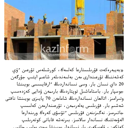
«بەيبەرەكەت قۇرىلىستارعا كەلسەك، كورشىلەس تۇرعىن ءۇي
كەشەننىڭ تۇرعىندارى مەن بەلسەندىلەر شاعىم ايتىپ جۇرگەن
20 داي نىسان بار. وسى نىسانداردىڭ ءارقايسىسى بويىنشا
جوسپار بار. باستاماشىل توپتاردىڭ بارىمەن ۇدايى كەزدەسىپ
وتىرامىز. اتالعان نىسانداردىڭ شامامەن 70 پايىزى بويىنشا ناقتى
شەشىم بار. قۇرىلىس يەلەرىمەن، تۇرعىندارمەن كەلىسىپ
جاتىرمىز. نەگىزىنەن قۇرىلىس ءتۇسۋى كەرەك ورىندارعا
الەۋمەتتىك نىساندار سالامىز. بىرنەشە قاباتى كوتەرىلىپ
كەتكەن، ۇلەسكەرى بار نىساندار بويىنشا سوت بولىپ جاتىر.