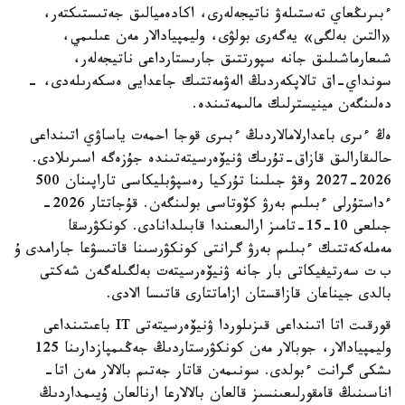
ءبىرىڭعاي تەستىلەۋ ناتيجەلەرى، اكادەميالىق جەتىستىكتەر،
«التىن بەلگى» يەگەرى بولۋى، وليمپيادالار مەن عىلىمي،
شىعارماشىلىق جانە سپورتتىق جارىستارداعى ناتيجەلەر،
سونداي-اق تالاپكەردىڭ الەۋمەتتىك جاعدايى ەسكەرىلەدى، -
دەلىنگەن مينيسترلىك مالىمەتىندە.
ەڭ ءىرى باعدارلامالاردىڭ ءبىرى قوجا احمەت ياساۋي اتىنداعى
حالىقارالىق قازاق-تۇرىك ۋنيۆەرسيتەتىندە جۇزەگە اسىرىلادى.
2026-2027 وقۋ جىلىنا تۇركيا رەسپۋبليكاسى تاراپىنان 500
ءداستۇرلى ءبىلىم بەرۋ كۆوتاسى بولىنگەن. قۇجاتتار 2026-
جىلعى 10-15-تامىز ارالىعىندا قابىلدانادى. كونكۋرسقا
مەملەكەتتىك ءبىلىم بەرۋ گرانتى كونكۋرسىنا قاتىسۋعا جارامدى ۇ
ب ت سەرتيفيكاتى بار جانە ۋنيۆەرسيتەت بەلگىلەگەن شەكتى
بالدى جيناعان قازاقستان ازاماتتارى قاتىسا الادى.
قورقىت اتا اتىنداعى قىزىلوردا ۋنيۆەرسيتەتى IT باعىتىنداعى
وليمپيادالار، جوبالار مەن كونكۋرستاردىڭ جەڭىمپازدارىنا 125
ىشكى گرانت ءبولدى. سونىمەن قاتار جەتىم بالالار مەن اتا-
اناسىنىڭ قامقورلىعىنسىز قالعان بالالارعا ارنالعان ۇيىمداردىڭ