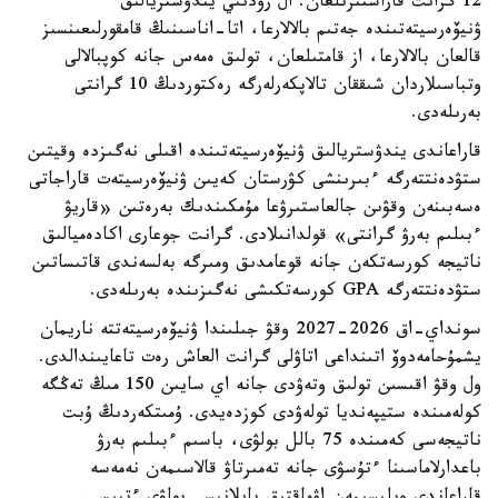
12 گرانت قاراستىرىلعان. ال رۋدنىي يندۋستريالىق
ۋنيۆەرسيتەتىندە جەتىم بالالارعا، اتا-اناسىنىڭ قامقورلىعىنسىز
قالعان بالالارعا، از قامتىلعان، تولىق ەمەس جانە كوپبالالى
وتباسىلاردان شىققان تالاپكەرلەرگە رەكتوردىڭ 10 گرانتى
بەرىلەدى.
قاراعاندى يندۋستريالىق ۋنيۆەرسيتەتىندە اقىلى نەگىزدە وقيتىن
ستۋدەنتتەرگە ءبىرىنشى كۋرستان كەيىن ۋنيۆەرسيتەت قاراجاتى
ەسەبىنەن وقۋىن جالعاستىرۋعا مۇمكىندىك بەرەتىن «قاريۋ
ءبىلىم بەرۋ گرانتى» قولدانىلادى. گرانت جوعارى اكادەميالىق
ناتيجە كورسەتكەن جانە قوعامدىق ومىرگە بەلسەندى قاتىساتىن
ستۋدەنتتەرگە GPA كورسەتكىشى نەگىزىندە بەرىلەدى.
سونداي-اق 2026-2027 وقۋ جىلىندا ۋنيۆەرسيتەتتە ناريمان
يشمۇحامەدوۆ اتىنداعى اتاۋلى گرانت العاش رەت تاعايىندالدى.
ول وقۋ اقىسىن تولىق وتەۋدى جانە اي سايىن 150 مىڭ تەڭگە
كولەمىندە ستيپەنديا تولەۋدى كوزدەيدى. ۇمىتكەردىڭ ۇبت
ناتيجەسى كەمىندە 75 بالل بولۋى، باسىم ءبىلىم بەرۋ
باعدارلاماسىنا ءتۇسۋى جانە تەمىرتاۋ قالاسىمەن نەمەسە