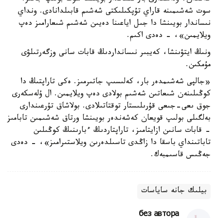
سوت شەشىمىنە قاراي تۇپكىلىكتى شەشىم قابىلدانادى. ونداي
نىساندار بويىنشا دا جىل اياعىنا دەيىن شەشىم شىعارامىز دەپ
ويلايمىن»، - دەدى اكىم.
ونىڭ ايتۋىنشا، كەيبىر نىسانداردىڭ قابات سانى وزگەرتىلۋى
مۇمكىن.
«جالپى شەشىمدەر بار، كەلىسىپ جاتىرمىز. ەكى تاراپتىڭ دا
كوڭىلىنەن شىعاتىن شەشىم بولادى دەپ ويلايمىن. ال ۇلەسكەرى
جوق ىعى-جىعى قۇرىلىستار توقتاتىلادى. بولاشاق تۇرعىندارى
بەلگىلى بولىپ قويعان كەشەندەر بويىنشا ورتاق شەشىمىن تابامىز
- قابات سانىن ازايتامىز، تاراپتاردىڭ ءبارىنىڭ كوڭىلىن
تاباتىنداي باسقا دا زاڭدى تاسىلدەرىن ويلاستىرامىز»، - دەدى
جەڭىس قاسىمبەك.
بيلىك جانە ساياسات
без автора