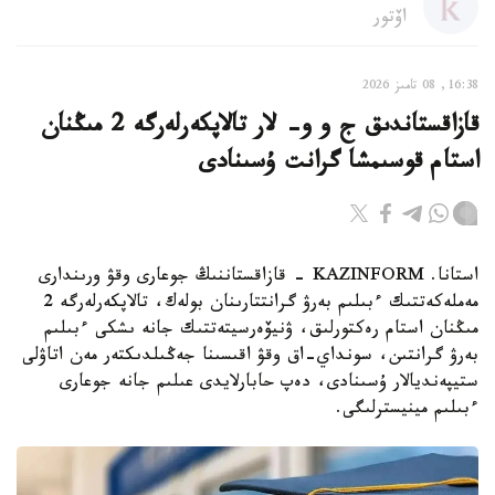
اۆتور
16:38, 08 تامىز 2026
قازاقستاندىق ج و و- لار تالاپكەرلەرگە 2 مىڭنان
استام قوسىمشا گرانت ۇسىنادى
استانا. KAZINFORM - قازاقستاننىڭ جوعارى وقۋ ورىندارى
مەملەكەتتىك ءبىلىم بەرۋ گرانتتارىنان بولەك، تالاپكەرلەرگە 2
مىڭنان استام رەكتورلىق، ۋنيۆەرسيتەتتىك جانە ىشكى ءبىلىم
بەرۋ گرانتىن، سونداي-اق وقۋ اقىسىنا جەڭىلدىكتەر مەن اتاۋلى
ستيپەنديالار ۇسىنادى، دەپ حابارلايدى عىلىم جانە جوعارى
ءبىلىم مينيسترلىگى.