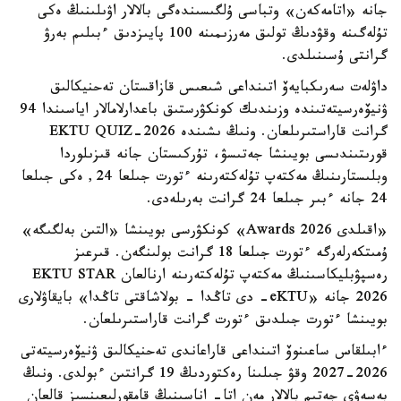
جانە «اتامەكەن» وتباسى ۇلگىسىندەگى بالالار اۋىلىنىڭ ەكى
تۇلەگىنە وقۋدىڭ تولىق مەرزىمىنە 100 پايىزدىق ءبىلىم بەرۋ
گرانتى ۇسىنىلدى.
داۋلەت سەرىكبايەۆ اتىنداعى شىعىس قازاقستان تەحنيكالىق
ۋنيۆەرسيتەتىندە وزىندىك كونكۋرستىق باعدارلامالار اياسىندا 94
گرانت قاراستىرىلعان. ونىڭ ىشىندە EKTU QUIZ-2026
قورىتىندىسى بويىنشا جەتىسۋ، تۇركىستان جانە قىزىلوردا
وبلىستارىنىڭ مەكتەپ تۇلەكتەرىنە ءتورت جىلعا 24, ەكى جىلعا
24 جانە ءبىر جىلعا 24 گرانت بەرىلەدى.
«اقىلدى Awards 2026» كونكۋرسى بويىنشا «التىن بەلگىگە»
ۇمىتكەرلەرگە ءتورت جىلعا 18 گرانت بولىنگەن. قىرعىز
رەسپۋبليكاسىنىڭ مەكتەپ تۇلەكتەرىنە ارنالعان EKTU STAR
2026 جانە «eKTU- دى تاڭدا - بولاشاقتى تاڭدا» بايقاۋلارى
بويىنشا ءتورت جىلدىق ءتورت گرانت قاراستىرىلعان.
ءابىلقاس ساعىنوۆ اتىنداعى قاراعاندى تەحنيكالىق ۋنيۆەرسيتەتى
2026-2027 وقۋ جىلىنا رەكتوردىڭ 19 گرانتىن ءبولدى. ونىڭ
بەسەۋى جەتىم بالالار مەن اتا- اناسىنىڭ قامقورلىعىنسىز قالعان