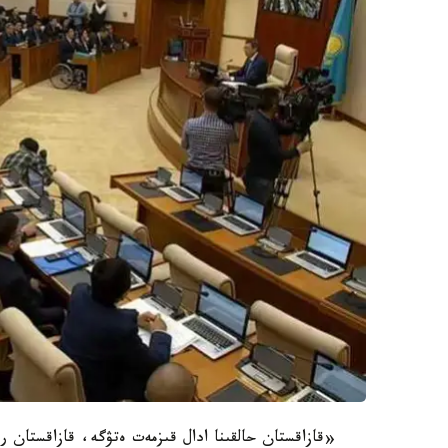
«قازاقستان حالقىنا ادال قىزمەت ەتۋگە، قازاقستان ر