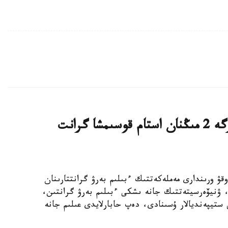
قازاقستاندىق ج و و- لار تالاپكەرلەرگە 2 مىڭنان استام قوسىمشا گرانت
ىڭ جوعارى وقۋ ورىندارى مەملەكەتتىك ءبىلىم بەرۋ گرانتتارىنان
استام رەكتورلىق، ۋنيۆەرسيتەتتىك جانە ىشكى ءبىلىم بەرۋ گرانتىن،
ستيپەنديالار ۇسىنادى، دەپ حابارلايدى عىلىم جانە