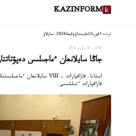
KAZINFORM
ترەند:
اقوردا
تاعايىنداۋ
وقيعا
2026-سايلاۋ
12:07, 29 ناۋرىز 2023
جاڭا سايلانعان ءماجىلىس دەپۋتاتتا
استانا. قازاقپارات - VIII ساي
قازاقپارات ءتىلشىسى.