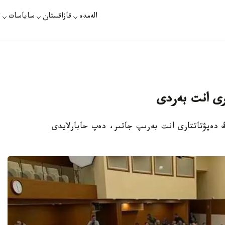
الەمدە
قازاقستان
ساياسات
ت
رى انت بەردى
لانعان ءماجىلىستىڭ دەپۋتاتتارى انت بەرىپ جاتىر، دەپ حابارلايدى