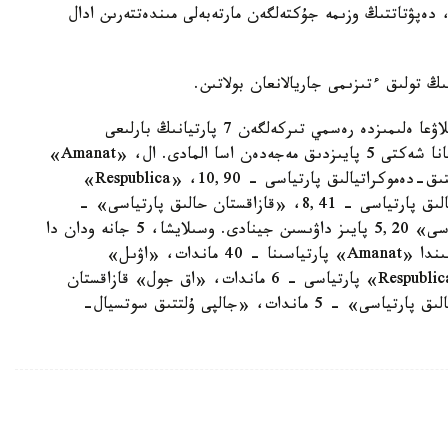
 دەپۋتاتتىڭ وزىمە جۇكتەلگەن مارتەبەلى مىندەتتەرىن ادال
19-ناۋرىز كۇنى وتكەن ءماجىلىس دەپۋتاتتارىن سايلاۋعا ەلىمىزدە رەسمي تىركەلگەن 7 پارتيانىڭ بارلىعى
قاتىستى. ولاردىڭ ىشىندە تەك «بايتاق» پارتياسى عانا شەكتى 5 پايىزدىق مەجەدەن اسا المادى. ال، «Amanat»
پارتياسى سايلاۋشىلاردىڭ - 53,90، «اۋىل» حالىقتىق-دەموكراتيالىق پارتياسى - 10,90، «Respublica»
پارتياسى - 8,59، «اق جول» قازاقستان دەموكراتيالىق پارتياسى - 8,41، «قازاقستان حالىق پارتياسى» -
6,8، «جالپى ۇلتتىق سوتسيال-دەموكراتيالىق پارتياسى» 5,20 پايىز داۋىسىن جينادى. وسىلايشا، 5 جانە ودان دا
كوپ پايىز داۋىس جيناعان ساياسي پارتيالاردىڭ اراسىندا «Amanat» پارتياسىنا - 40 ماندات، «اۋىل»
حالىقتىق- دەموكراتيالىق پارتياسى - 8 ماندات، «Respublica» پارتياسى - 6 ماندات، «اق جول» قازاقستان
دەموكراتيالىق پارتياسى - 6 ماندات، «قازاقستان حالىق پارتياسى» - 5 ماندات، «جالپى ۇلتتىق سوتسيال-