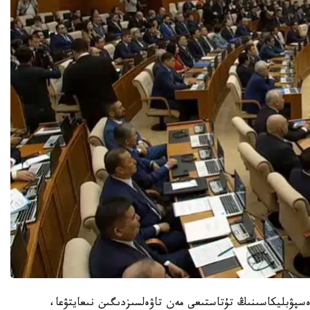
ەسپۋبليكاسىنىڭ تۇتاستىعى مەن تاۋەلسىزدىگىن نىعايتۋعا،