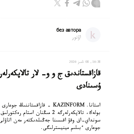
без автора
اۆتور
16:38, 08 تامىز 2026
ۇسىنادى
استانا. KAZINFORM - قازاقستانن
بولەك، تالاپكەرلەرگە 2 مىڭنان 
سونداي-اق وقۋ اقىسىنا جەڭىلدىكتەر مەن اتاۋلى 
جوعارى ءبىلىم مينيسترلىگى.