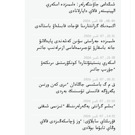
09:12, 08 تامىز 2026
شىڭداعى جاۋىنگەرلەر: ەلىمىزدە اسكەري
الپينيستەر قالاي دايارلانادى
08:40, 08 تامىز 2026
اكىمدىك گرانتتارىنا قۇجات قابىلداۋ باستالدى
22:31, 07 تامىز 2026
ەلىمىزدە جەراستى سۋىن كەشەندى پايدالانۋ
جانە باسقارۋ تۇجىرىمداماسى ازىرلەنىپ جاتىر
21:58, 07 تامىز 2026
اسكەري ينستيتۋتتاردا كونكۋرستىق ىرىكتەۋ
ءجۇرىپ جاتىر
20:31, 07 تامىز 2026
ق م گ باسشىسى جاڭادان ءىرى كەن ورنىن
يگەرۋگە قاتىستى تۇسىنىك بەردى
15:10, 07 تامىز 2026
ءبىلىم گرانتى يەگەرلەرىنىڭ ءتىزىمى شىقتى
14:52, 07 تامىز 2026
قۇرىلتاي سايلاۋى: ءوز ۋچاسكەڭىزدى قالاي
وڭاي تابۋعا بولادى