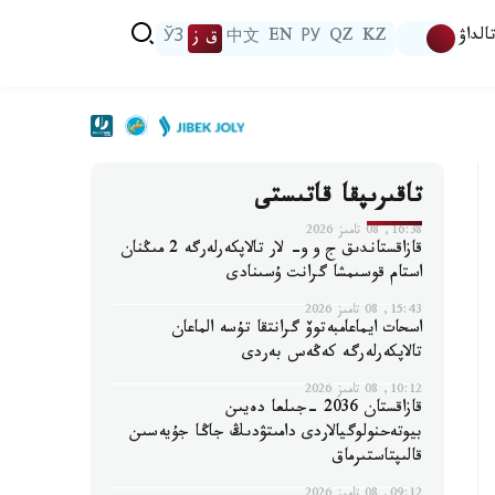
الداۋ
KZ
QZ
РУ
EN
中文
ق ز
ЎЗ
تاقىرىپقا قاتىستى
16:38, 08 تامىز 2026
قازاقستاندىق ج و و- لار تالاپكەرلەرگە 2 مىڭنان
استام قوسىمشا گرانت ۇسىنادى
15:43, 08 تامىز 2026
اسحات ايماعامبەتوۆ گرانتقا تۇسە الماعان
تالاپكەرلەرگە كەڭەس بەردى
10:12, 08 تامىز 2026
قازاقستان 2036 -جىلعا دەيىن
بيوتەحنولوگيالاردى دامىتۋدىڭ جاڭا جۇيەسىن
قالىپتاستىرماق