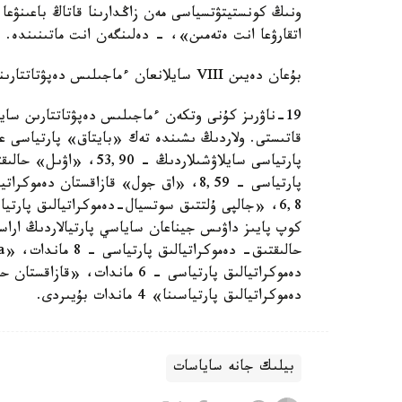
ونىڭ كونستيتۋتسياسى مەن زاڭدارىنا قاتاڭ باعىنۋعا،
اتقارۋعا انت ەتەمىن»، - دەلىنگەن انت ماتىنىندە.
بۇعان دەيىن VIII سايلانعان ءماجىلىس دەپۋتاتتارىنىڭ تولىق ءتىزىمى جاريالانعان بولاتىن.
دەموكراتيالىق پارتياسىنا» 4 ماندات بۇيىردى.
بيلىك جانە ساياسات