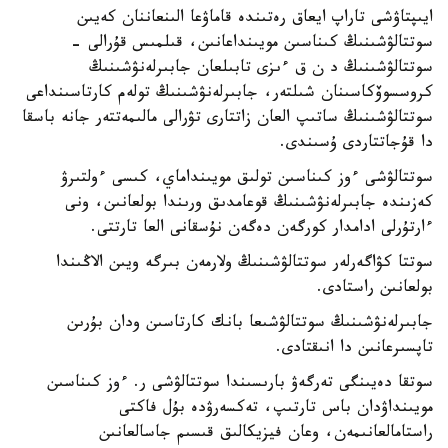
ايىپتاۋشى تاراپ ايعاق رەتىندە قاماۋعا الىنعاننان كەيىن
سوتتالۋشىنىڭ كىناسىن مويىنداعانىن، قىلمىس قۇرالى -
سوتتالۋشىنىڭ د ن ق ءىزى تابىلعان جابىرلەنۋشىنىڭ
كروسسوۆكاسىنان شىلتەر، جابىرلەنۋشىنىڭ تولەم كارتاسىنداعى
سوتتالۋشىنىڭ ساتىپ العان زاتتارى تۋرالى مالىمەتتەر جانە باسقا
دا قۇجاتتاردى ۇسىندى.
سوتتالۋشى ءوز كىناسىن تولىق مويىنداماي، كىسى ءولتىرۋ
كەزىندە جابىرلەنۋشىنىڭ قوعامدىق ورىندا بولعانىن، ونى
ءارتۇرلى ادامدار كورگەن دەگەن نۇسقانى العا تارتتى.
سوتتا كۋاگەرلەر سوتتالۋشىنىڭ ولارمەن بىرگە ويىن الاڭىندا
بولعانىن راستادى.
جابىرلەنۋشىنىڭ سوتتالۋشىعا بانك كارتاسىن ودان بۇرىن
تاپسىرعانىن دا انىقتادى.
سوتقا دەيىنگى تەرگەۋ بارىسىندا سوتتالۋشى ر. ءوز كىناسىن
مويىنداۋدان باس تارتىپ، تەكسەرۋدە بۇل فاكتى
راستامالعانىمەن، وعان فيزيكالىق قىسىم جاسالعانىن