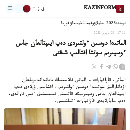
KAZINFORM
ق ز
ترەند:
2026-سايلاۋ
وقيعا
تاعايىنداۋ
اقوردا
17:16, 28 ناۋرىز 2023
الماتىدا دوسىن ءولتىردى دەپ ايىپتالعان جاس
ءوسپىرىم سوتتا اقتالىپ شىقتى
الماتى. قازاقپارات - الماتى قالاسىنىڭ مامانداندىرىلعان
اۋدانارالىق سوتىندا دوسىن ءولتىرىپ، اقشاسىن ۇرلادى دەپ
ايىپتالعان جاس وسپىرىمگە قاتىستى قىلمىستىق ءىس قارالدى،
دەپ حابارلايدى قازاقپارات ءتىلشىسى.