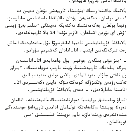
بالانىڭ اناسى جازيرا عابيدەن.
بالانىڭ جاقىندارىنىڭ ايتۋىنشا، تاربيەشى بۇعان دەيىن دە
ءىستى بولعان. دەگەنمەن بۇدان بالاباقشا باسشىلىعى حابارسىز.
وقيعا بولعان جەكەمەنشىك مەكتەپكە دەيىنگى ءبىلىم بەرۋ ۇيىمى
ءۇش اي بۇرىن اشىلعان. قازىر مۇندا 24 بالا تاربيەلەنەدى.
بالاباقشا قۇرىلتايشىسى ناعيما امانقوسوۆا بۇل جاعدايدىڭ العاش
رەت تىركەلگەنىن ايتىپ، اتا-انادان كەشىرىم سۇرادى.
- ءبىز مۇنى بىلگەن جوقپىز. بۇل جاعدايدى اتا-اناسىمەن
بىرگە بىلدىك. تاربيەشىنىڭ ۇيىنە بارىپ سويلەستىك، ءبىراق
ول ناقتى جاۋاپ بەرە المادى. بالانى تولىق مەديتسينالىق
تەكسەرۋدەن وتكىزۋگە كومەكتەسۋگە دايىن ەكەنىمىزدى اتا-
اناسىنا حابارلادىق، - دەدى بالاباقشا قۇرىلتايشىسى.
اتىراۋ وبلىستىق پوليتسيا دەپارتامەنتىنىڭ مالىمەتىنشە، اتالعان
دەرەك بويىنشا «كامەلەتكە تولماعان ادامدى تاربيەلەۋ جونىندەگى
مىندەتتەردى ورىنداماۋ» بابى بويىنشا قىلمىستىق ءىس
قوزعالعان.