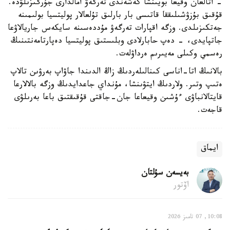
- اتالعان وقيعا بويىنشا كەشەندى تەرگەۋ امالدارى جۇرگىزىلۋدە.
قۇقىق بۇزۋشىلىققا قاتىسى بار بارلىق تۇلعالار پوليتسيا بولىمىنە
جەتكىزىلدى. وزگە اقپارات تەرگەۋ مۇددەسىنە سايكەس جاريالاۋعا
جاتپايدى، - دەپ حابارلادى وبلىستىق پوليتسيا دەپارتامەنتىنىڭ
رەسمي وكىلى مەيىرىم ەرداۋلەت.
بالانىڭ اتا-اناسى كىنالىلەردىڭ زاڭ الدىندا جاۋاپ بەرۋىن تالاپ
ەتىپ وتىر. ولاردىڭ ايتۋىنشا، مۇنداي جاعدايدىڭ وزگە بالالارعا
قايتالانباۋى ءۇشىن وقيعاعا جان-جاقتى قۇقىقتىق باعا بەرىلۋى
قاجەت.
ايماق
بەيسەن سۇلتان
اۆتور
10:08, 07 تامىز 2026