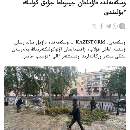
وسكەمەندە داۋىلدان جيىرماعا جۋىق كولىك
ءبۇلىندى
وسكەمەن. KAZINFORM - وسكەمەندە داۋىل سالدارىنان
ۇستىنە اعاش قۇلاپ، زاقىمدانعان اۆتوكولىكتەردىڭ يەلەرىنەن
ىشكى ىستەر ورگاندارىنا وتىنىشتەر ءالى ءتۇسىپ جاتىر.