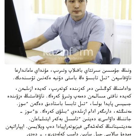
ونىڭ جۇمىسىن سىرتتاي باقىلاپ وتىرىپ، مۇنداي ماماندارعا
ناۋقاسپەن ءتىل تابىسۋ ەڭ باستى دۇنيە ەكەنىن تۇسىندىك.
«ادامنىڭ كوڭىلىن دەر كەزىندە كوتەرىپ، كەيدە ازىلمەن،
كەيدە ناقتى مىسالمەن دەمەپ وتىرۋ كەرەك. ناۋقاستىڭ ەزۋىندە
جىميىس پايدا بولسا، ءتىل تابىسا باستادىق دەگەن ءسوز.
مەنىڭشە، دارىگەر ادام ازىلدەي ءبىلۋى كەرەك. «ءسوز -
جاننىڭ داۋاسى» دەيتىن ءتامسىل بەكەر ايتىلماعان.
مەديتسينانىڭ كەلەشەگى فيزيوتەراپيادا دەپ ويلايمىن. اپپاراتپەن
ەمدەۋ سالاسى جىل سايىن دامىپ كەلەدى»، - دەدى