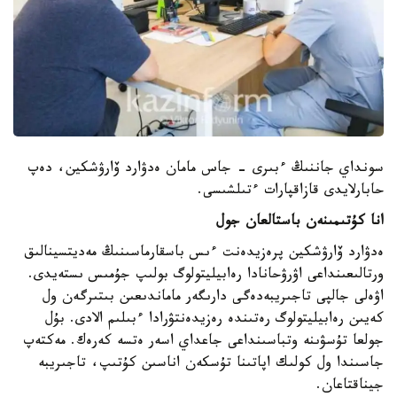
سونداي جاننىڭ ءبىرى - جاس مامان ەدۋارد ۆارۋشكين، دەپ
حابارلايدى قازاقپارات ءتىلشىسى.
انا كۇتىمىنەن باستالعان جول
ەدۋارد ۆارۋشكين پرەزيدەنت ءىس باسقارماسىنىڭ مەديتسينالىق
ورتالىعىنداعى اۋرۋحانادا رەابيليتولوگ بولىپ جۇمىس ىستەيدى.
اۋەلى جالپى تاجىريبەدەگى دارىگەر ماماندىعىن بىتىرگەن ول
كەيىن رەابيليتولوگ رەتىندە رەزيدەنتۋرادا ءبىلىم الادى. بۇل
جولعا تۇسۋىنە وتباسىنداعى جاعداي اسەر ەتسە كەرەك. مەكتەپ
جاسىندا ول كولىك اپاتىنا تۇسكەن اناسىن كۇتىپ، تاجىريبە
جيناقتاعان.