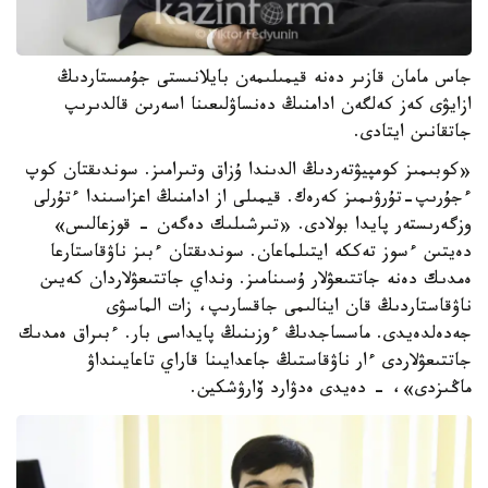
جاس مامان قازىر دەنە قيمىلىمەن بايلانىستى جۇمىستاردىڭ
ازايۋى كەز كەلگەن ادامنىڭ دەنساۋلىعىنا اسەرىن قالدىرىپ
جاتقانىن ايتادى.
«كوبىمىز كومپيۋتەردىڭ الدىندا ۇزاق وتىرامىز. سوندىقتان كوپ
ءجۇرىپ-تۇرۋىمىز كەرەك. قيمىلى از ادامنىڭ اعزاسىندا ءتۇرلى
وزگەرىستەر پايدا بولادى. «تىرشىلىك دەگەن - قوزعالىس»
دەيتىن ءسوز تەككە ايتىلماعان. سوندىقتان ءبىز ناۋقاستارعا
ەمدىك دەنە جاتتىعۋلار ۇسىنامىز. ونداي جاتتىعۋلاردان كەيىن
ناۋقاستاردىڭ قان اينالىمى جاقسارىپ، زات الماسۋى
جەدەلدەيدى. ماسساجدىڭ ءوزىنىڭ پايداسى بار. ءبىراق ەمدىك
جاتتىعۋلاردى ءار ناۋقاستىڭ جاعدايىنا قاراي تاعايىنداۋ
ماڭىزدى»، - دەيدى ەدۋارد ۆارۋشكين.