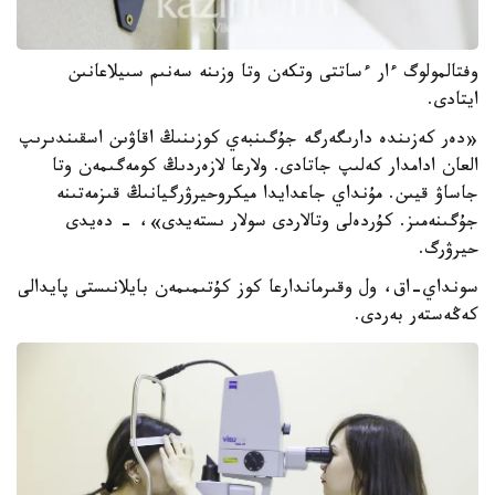
وفتالمولوگ ءار ءساتتى وتكەن وتا وزىنە سەنىم سىيلاعانىن
ايتادى.
«دەر كەزىندە دارىگەرگە جۇگىنبەي كوزىنىڭ اقاۋىن اسقىندىرىپ
العان ادامدار كەلىپ جاتادى. ولارعا لازەردىڭ كومەگىمەن وتا
جاساۋ قيىن. مۇنداي جاعدايدا ميكروحيرۋرگيانىڭ قىزمەتىنە
جۇگىنەمىز. كۇردەلى وتالاردى سولار ىستەيدى»، - دەيدى
حيرۋرگ.
سونداي-اق، ول وقىرماندارعا كوز كۇتىمىمەن بايلانىستى پايدالى
كەڭەستەر بەردى.