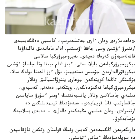
«داعدىلاردى ودان ءارى جەتىلدىرىپ، كاسىبي دەڭگەيىمدى
ارتتىرۋ ءۇشىن وسى جاققا اۋىستىم. ادام ماماندىق تاڭداۋدا
قاتەلەسپەۋى كەرەك دەيدى. نەيروحيرۋرگيا سالاسى
ميكروحيرۋرگيامەن بايلانىستى. ءبىز ادام ميىنا وتا جاساۋ ءۇشىن
ميكروقۇرالدارمەن جۇمىس ىستەيمىز. بۇل ءوز الدىنا بولەك سالا.
بۇگىنگى تاڭدا كوپتەگەن جوعارى يننوۆاتسيالىق وتالار
ميكروحيرۋرگياعا نەگىزدەلگەن. ويتكەنى دەنەنى كەسپەي،
تىلمەي جاسالاتىن وتالار پاتسيەنتتىڭ ءومىر ءسۇرۋ ساپاسىن
جاقسارتىپ قانا قويمايدى، ەمدەۋدىڭ تيىمدىلىگىن دە
ارتتىرادى. وعان عىلىمي ەڭبەكتەر دالەل» - دەيدى يسلامبەك
مۇسابەكوۆ.
دارىگەرمەن اڭگىمەدەن كەيىن ونىڭ قولىنان وتكەن ناۋقاسپەن
دە سويلەسۋدىڭ ءساتى ءتۇستى.