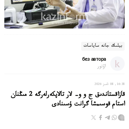
بيلىك جانە ساياسات
без автора
اۆتور
16:38, 08 تامىز 2026
قازاقستاندىق ج و و- لار تالاپكەرلەرگە 2 مىڭنان
استام قوسىمشا گرانت ۇسىنادى