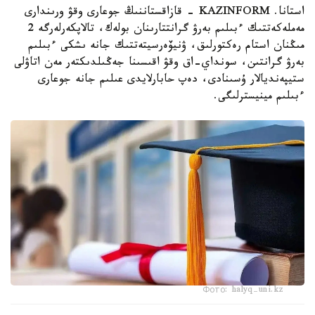
استانا. KAZINFORM - قازاقستاننىڭ جوعارى وقۋ ورىندارى
مەملەكەتتىك ءبىلىم بەرۋ گرانتتارىنان بولەك، تالاپكەرلەرگە 2
مىڭنان استام رەكتورلىق، ۋنيۆەرسيتەتتىك جانە ىشكى ءبىلىم
بەرۋ گرانتىن، سونداي-اق وقۋ اقىسىنا جەڭىلدىكتەر مەن اتاۋلى
ستيپەنديالار ۇسىنادى، دەپ حابارلايدى عىلىم جانە جوعارى
ءبىلىم مينيسترلىگى.
Фото: halyq-uni.kz