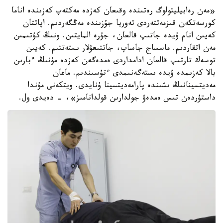
«مەن رەابيليتولوگ رەتىندە وقىعان كەزدە مەكتەپ كەزىندە اناما
كورسەتكەن قىزمەتتەردى تەوريا جۇزىندە مەڭگەردىم. اپاتتان
كەيىن انام ۇيدە جاتىپ قالعان، جۇرە المايتىن. ونىڭ كۇتىمىن
مەن اتقاردىم. ماسساج جاساپ، جاتتىعۋلار ىستەتتىم. كەيىن
توسەك تارتىپ قالعان ادامداردى ەمدەگەن كەزدە مۇنىڭ ءبارىن
بالا كەزىمدە ۇيدە ىستەگەنىمدى ءتۇسىندىم. ماعان
مەديتسينانىڭ ىشىندە پارامەديتسينا ۇنايدى. ويتكەنى مۇندا
داستۇردەن تىس ەمدەۋ جولدارىن قولدانامىز»، - دەيدى ول.