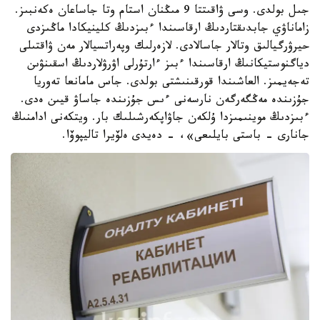
جىل بولدى. وسى ۋاقىتتا 9 مىڭنان استام وتا جاساعان ەكەنبىز.
زاماناۋي جابدىقتاردىڭ ارقاسىندا ءبىزدىڭ كلينيكادا ماڭىزدى
حيرۋرگيالىق وتالار جاسالادى. لازەرلىك وپەراتسيالار مەن ۋاقتىلى
دياگنوستيكانىڭ ارقاسىندا ءبىز ءارتۇرلى اۋرۋلاردىڭ اسقىنۋىن
تەجەيمىز. العاشىندا قورقىنىشتى بولدى. جاس مامانعا تەوريا
جۇزىندە مەڭگەرگەن نارسەنى ءىس جۇزىندە جاساۋ قيىن ەدى.
ءبىزدىڭ موينىمىزدا ۇلكەن جاۋاپكەرشىلىك بار. ويتكەنى ادامنىڭ
جانارى - باستى بايلىعى»، - دەيدى ەلۆيرا تاليپوۆا.