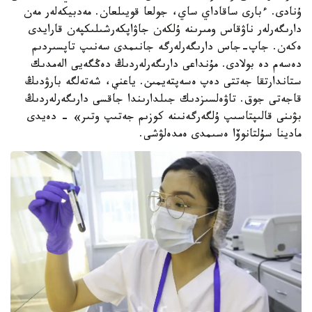
ۇنادى. ءبارى ساقاداي ساي، جولعا قويىلعان. مەدبيكەلەر مەن
دارىگەرلەر ناۋقاس ومىرىنە ۇلكەن جاۋاپكەرشىلىكپەن قارايدى
ەكەن. جاپ-جاس دارىگەرلەرگە جانىمدى سەنىپ تاپسىردىم
دەسەم دە بولادى. مۇنداعى دارىگەرلەردىڭ دەڭگەيى الەمدىك
ستاندارتقا جەتتى دەپ ەسەپتەيمىن. ياعني، شەتەلگە بارۋدىڭ
قاجەتى جوق. تاۋەلسىزدىك جىلدارىندا جاقسى دارىگەرلەردىڭ
بۋىنى قالىپتاسىپ ۇلگەرگەنىنە كوزىم جەتىپ وتىر» - دەيدى
مادينا سۇلتانوۆا ەسىمدى ەمدەلۋشى.