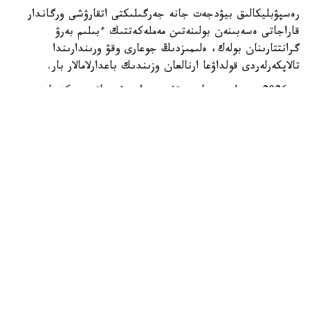
رەسپۋبليكالىق بيۋدجەت جانە جەرگىلىكتى اتقارۋشى ورگاندار
قاراجاتى ەسەبىنەن بولىنەتىن مەملەكەتتىك ءبىلىم بەرۋ
گرانتتارىنان بولەك، ەلىمىزدىڭ جوعارى وقۋ ورىندارىندا
تالاپكەرلەردى قولداۋعا ارنالعان وزىندىك باعدارلامالار بار.
- 2026 -جىلى جوعارى وقۋ ورىندارى ۇسىناتىن رەكتورلىق،
ۋنيۆەرسيتەتتىك جانە ىشكى ءبىلىم بەرۋ گرانتتارىنىڭ جالپى
سانى ەكى مىڭنان اسادى. گرانتتاردى بەرۋ تالاپتارىن ءار
ۋنيۆەرسيتەت دەربەس بەلگىلەيدى. ىرىكتەۋ كەزىندە ۇلتتىق
ءبىرىڭعاي تەستىلەۋ ناتيجەلەرى، اكادەميالىق جەتىستىكتەر،
«التىن بەلگى» يەگەرى بولۋى، وليمپيادالار مەن عىلىمي،
شىعارماشىلىق جانە سپورتتىق جارىستارداعى ناتيجەلەر،
سونداي-اق تالاپكەردىڭ الەۋمەتتىك جاعدايى ەسكەرىلەدى، -
دەلىنگەن مينيسترلىك مالىمەتىندە.
ەڭ ءىرى باعدارلامالاردىڭ ءبىرى قوجا احمەت ياساۋي اتىنداعى
حالىقارالىق قازاق-تۇرىك ۋنيۆەرسيتەتىندە جۇزەگە اسىرىلادى.
2026-2027 وقۋ جىلىنا تۇركيا رەسپۋبليكاسى تاراپىنان 500
ءداستۇرلى ءبىلىم بەرۋ كۆوتاسى بولىنگەن. قۇجاتتار 2026-