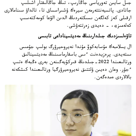
جىل سايىن تەورياسى جاڭارىپ، تىڭ جاڭالىقتار اشىلىپ
جاتادى. پاتسيەنتتەرمەن سيرەك ۇشىراسساق تا، تالداۋ سىنامالارى
ارقىلى كەز كەلگەن ىسىكتەردىڭ الدىن الۋعا كومەكتەسىپ
كەلەمىز»، - دەيدى زەرتتەۋشى.
تاۋەلسىزدىك جىلدارىنىڭ مەديتسيناداعى تابىسى
ال يسلامبەك مۇسابەكوۆ مۇندا نەيروحيرۋرگ بولىپ جۇمىس
ىستەيدى. پرەزيدەنت ءىس باسقارماسىنىڭ مەديتسينالىق
ورتالىعىندا 2022-جىلدىڭ قىركۇيەگىنەن بەرى ەڭبەك ەتىپ
ءجۇر. وعان دەيىن ۇلتتىق نەيروحيرۋرگيا ورتالىعىندا كىشكەنە
بالالاردى ەمدەگەن.