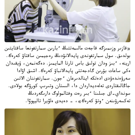
«قازىر وزىمىزگە قاجەت مالىمەتتىڭ ءبارىن سمارتفونعا ساقتايتىن
بولدىق. سول سمارتفوندى پايدالانۋدىڭ رەجيمىن ساقتاۋ كەرەك.
ارينە، ءبىز ودان تولىق باس تارتا المايمىز. دەگەنمەن، ۇيقىدان
ەكى ساعات بۇرىن گادجەتتى پايدالانباۋ كەرەك. اشىق اۋادا
سەرۋەندەۋدى ادەتكە اينالدىرعان ءجون. سمارتفوننان الاتىن
جاڭالىقتاردى تەلەديداردان دا، الىستان وتىرىپ كورۋگە بولادى.
سونداي-اق جىلىنا ءبىر رەت وفتالمولوگ دارىگەردىڭ
تەكسەرۋىنەن ءوتۋ كەرەك»، - دەيدى ەلۆيرا تاليپوۆا.