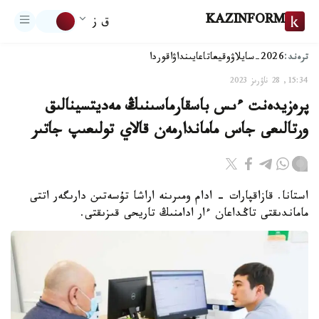
KAZINFORM
ق ز
ترەند:
2026-سايلاۋ
وقيعا
تاعايىنداۋ
اقوردا
15:34, 28 ناۋرىز 2023
پرەزيدەنت ءىس باسقارماسىنىڭ مەديتسينالىق
ورتالىعى جاس ماماندارمەن قالاي تولىعىپ جاتىر
استانا. قازاقپارات - ادام ومىرىنە اراشا تۇسەتىن دارىگەر اتتى
ماماندىقتى تاڭداعان ءار ادامنىڭ تاريحى قىزىقتى.