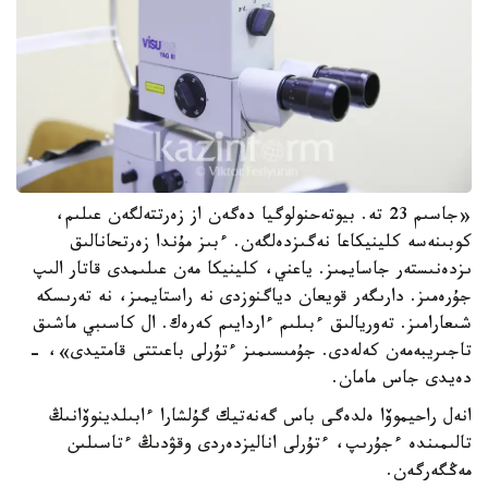
«جاسىم 23 تە. بيوتەحنولوگيا دەگەن از زەرتتەلگەن عىلىم،
كوبىنەسە كلينيكاعا نەگىزدەلگەن. ءبىز مۇندا زەرتحانالىق
ىزدەنىستەر جاسايمىز. ياعني، كلينيكا مەن عىلىمدى قاتار الىپ
جۇرەمىز. دارىگەر قويعان دياگنوزدى نە راستايمىز، نە تەرىسكە
شىعارامىز. تەوريالىق ءبىلىم ءاردايىم كەرەك. ال كاسىبي ماشىق
تاجىريبەمەن كەلەدى. جۇمىسىمىز ءتۇرلى باعىتتى قامتيدى»، -
دەيدى جاس مامان.
انەل راحيموۆا ەلدەگى باس گەنەتيك گۇلشارا ءابىلدينوۆانىڭ
تالىمىندە ءجۇرىپ، ءتۇرلى اناليزدەردى وقۋدىڭ ءتاسىلىن
مەڭگەرگەن.