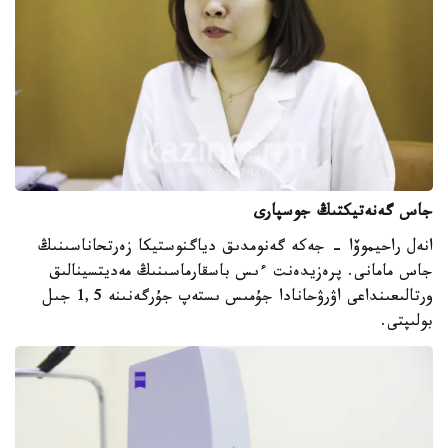
جاس گەنەتيكتىڭ جوسپارى
انەل راحيموۆا - جەكە گەنومدىق دياگنوستيكا زەرتحاناسىنىڭ
جاس مامانى. پرەزيدەنت ءىس باسقارماسىنىڭ مەديتسينالىق
ورتالىعىنداعى اۋرۋحانادا جۇمىس ىستەپ جۇرگەنىنە 1,5 جىل
بولىپتى.