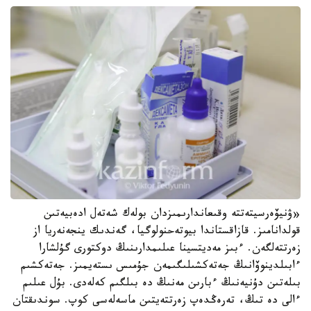
«ۋنيۆەرسيتەتتە وقىعاندارىمىزدان بولەك شەتەل ادەبيەتىن
قولدانامىز. قازاقستاندا بيوتەحنولوگيا، گەندىك ينجەنەريا از
زەرتتەلگەن. ءبىز مەديتسينا عىلىمدارىنىڭ دوكتورى گۇلشارا
ءابىلدينوۆانىڭ جەتەكشىلىگىمەن جۇمىس ىستەيمىز. جەتەكشىم
بىلەتىن دۇنيەنىڭ ءبارىن مەنىڭ دە بىلگىم كەلەدى. بۇل عىلىم
ءالى دە تىڭ، تەرەڭدەپ زەرتتەيتىن ماسەلەسى كوپ. سوندىقتان