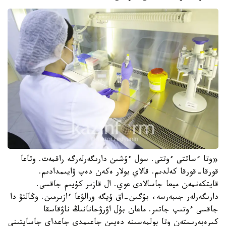
«وتا ءساتتى ءوتتى. سول ءۇشىن دارىگەرلەرگە راقمەت. وتاعا
قورقا-قورقا كەلدىم. قالاي بولار ەكەن دەپ ۋايىمدادىم.
قايتكەنمەن ميعا جاسالادى عوي. ال قازىر كۇيىم جاقسى.
دارىگەرلەر جىبەرسە، بۇگىن-اق ۇيگە ورالۋعا ءازىرمىن. وڭالتۋ دا
جاقسى ءوتىپ جاتىر. ماعان بۇل اۋرۋحانانىڭ ناۋقاسقا
كىرەبەرىستەن وتا بولمەسىنە دەيىن جاعىمدى جاعداي جاسايتىنى