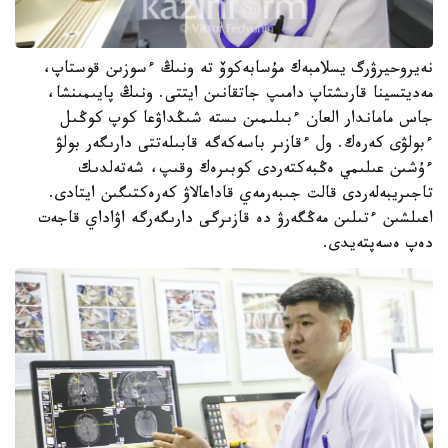
نەيروحيرۋرگ يسلامبەك مۇسابەكوۆ تە ونىڭ ءسوزىن قوستاپ،
مەديتسينا قارىشتاپ دامىپ جاتقانىن ايتتى. ونىڭ پايىمىنشا،
جاس ماماندار العان ءبىلىمىن ىستە شىڭداۋعا كوپ كوڭىل
ءبولۋى كەرەك. ول ءقازىر باسەكەگە قابىلەتتى دارىگەر بولۋ
ءۇشىن عىلىمي ەڭبەكتەردى كوبىرەك وقىپ، شەتەلدىك
تاجىريبەلەردى قالت جىبەرمەي قاداعالاۋ كەرەكتىگىن ايتادى.
اعىلشىن ءتىلىن مەڭگەرۋ دە قازىرگى دارىگەرگە اۋاداي قاجەت
دەپ ەسەپتەيدى.