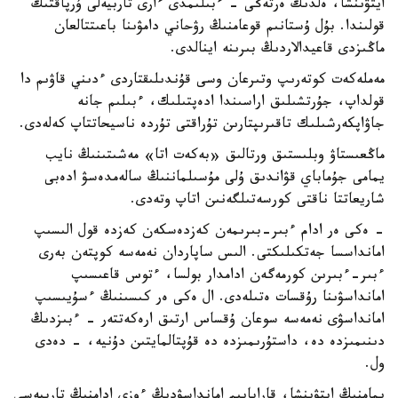
ايتۋىنشا، ەلدىڭ ەرتەڭى - ءبىلىمدى ءارى تاربيەلى ۇرپاقتىڭ
قولىندا. بۇل ۇستانىم قوعامنىڭ رۋحاني دامۋىنا باعىتتالعان
ماڭىزدى قاعيدالاردىڭ بىرىنە اينالدى.
مەملەكەت كوتەرىپ وتىرعان وسى قۇندىلىقتاردى ءدىني قاۋىم دا
قولداپ، جۇرتشىلىق اراسىندا ادەپتىلىك، ءبىلىم جانە
جاۋاپكەرشىلىك تاقىرىپتارىن تۇراقتى تۇردە ناسيحاتتاپ كەلەدى.
ماڭعىستاۋ وبلىستىق ورتالىق «بەكەت اتا» مەشىتىنىڭ نايب
يمامى جۇماباي قۋاندىق ۇلى مۇسىلماننىڭ سالەمدەسۋ ادەبى
شاريعاتتا ناقتى كورسەتىلگەنىن اتاپ وتەدى.
- ەكى ەر ادام ءبىر-بىرىمەن كەزدەسكەن كەزدە قول الىسىپ
امانداسسا جەتكىلىكتى. الىس ساپاردان نەمەسە كوپتەن بەرى
ءبىر-ءبىرىن كورمەگەن ادامدار بولسا، ءتوس قاعىسىپ
امانداسۋىنا رۇقسات ەتىلەدى. ال ەكى ەر كىسىنىڭ ءسۇيىسىپ
امانداسۋى نەمەسە سوعان ۇقساس ارتىق ارەكەتتەر - ءبىزدىڭ
دىنىمىزدە دە، داستۇرىمىزدە دە قۇپتالمايتىن دۇنيە، - دەدى
ول.
يمامنىڭ ايتۋىنشا، قاراپايىم امانداسۋدىڭ ءوزى ادامنىڭ تاربيەسى