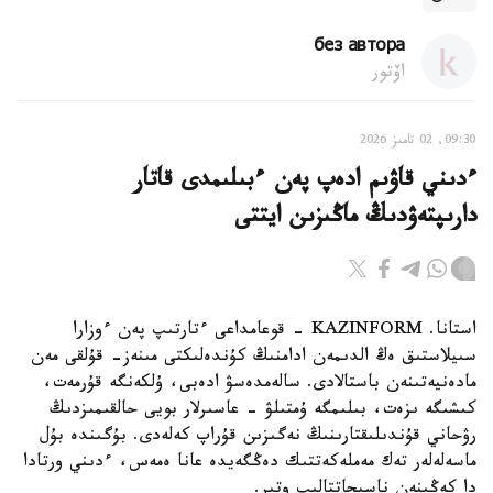
без автора
اۆتور
09:30, 02 تامىز 2026
ءدىني قاۋىم ادەپ پەن ءبىلىمدى قاتار
دارىپتەۋدىڭ ماڭىزىن ايتتى
استانا. KAZINFORM - قوعامداعى ءتارتىپ پەن ءوزارا
سىيلاستىق ەڭ الدىمەن ادامنىڭ كۇندەلىكتى مىنەز- قۇلقى مەن
مادەنيەتىنەن باستالادى. سالەمدەسۋ ادەبى، ۇلكەنگە قۇرمەت،
كىشىگە ىزەت، بىلىمگە ۇمتىلۋ - عاسىرلار بويى حالقىمىزدىڭ
رۋحاني قۇندىلىقتارىنىڭ نەگىزىن قۇراپ كەلەدى. بۇگىندە بۇل
ماسەلەلەر تەك مەملەكەتتىك دەڭگەيدە عانا ەمەس، ءدىني ورتادا
دا كەڭىنەن ناسيحاتتالىپ وتىر.