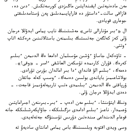
مەن مادەنيەتىن ايقىندايتىن ماڭىزدى كورسەتكىش. ءدىن دە،
قازاقى سالت-ءداستۇر دە قاراپايىمدىلىق پەن ۇستامدىلىقتى
جوعارى قويادى.
ال «ءبىر مۇنارالى تاس» مەشىتىنىڭ نايب يمامى ابدۋللا ەرجان
ۇلى كەز كەلگەن جەتىستىك بىلىمنەن باستالاتىنىن ەرەكشە اتاپ
ءوتتى.
- تاۋەكەل جاساۋ ءۇشىن مۇسىلمان ادامعا ەڭ الدىمەن ءبىلىم
كەرەك. قۇران كارىمدە تۇسكەن العاشقى ءامىر - «وقى!».
دەمەك، ءبىلىم الۋ قانداي ءدا بىر امالدان بۇرىن تۇرادى.
بولاشاعىمىز باياندى بولسىن دەسەك، ءوسىپ كەلە جاتقان
ۇرپاقتى ەڭ الدىمەن ءبىلىمدى ەتىپ تاربيەلەۋىمىز قاجەت، -
دەدى ابدۋللا ەرجان ۇلى.
ونىڭ ايتۋىنشا، ءبىلىم مەن ادەپ - ءبىر-بىرىنەن اجىرامايتىن
ۇعىمدار. ناعىز ءبىلىم ادامدى ىزگىلىككە، جاۋاپكەرشىلىككە جانە
قوعام الدىنداعى مىندەتىن دۇرىس تۇسىنۋگە جەتەلەيدى.
وسى ويدى اقتوبە وبلىسىنىڭ باس يمامى امانتاي ساديەۆ تە