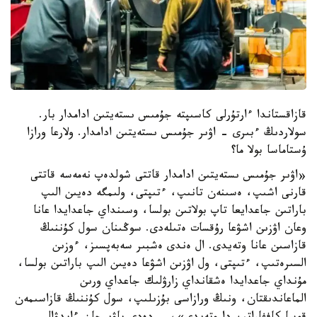
قازاقستاندا ءارتۇرلى كاسىپتە جۇمىس ىستەيتىن ادامدار بار.
سولاردىڭ ءبىرى - اۋىر جۇمىس ىستەيتىن ادامدار. ولارعا ورازا
ۇستاماسا بولا ما؟
«اۋىر جۇمىس ىستەيتىن ادامدار قاتتى شولدەپ نەمەسە قاتتى
قارنى اشىپ، ەسىنەن تانىپ، ءتىپتى، ولىمگە دەيىن الىپ
باراتىن جاعدايعا تاپ بولاتىن بولسا، وسىنداي جاعدايدا عانا
وعان اۋزىن اشۋعا رۇقسات ەتىلەدى. سوڭىنان سول كۇننىڭ
قازاسىن عانا وتەيدى. ال ەندى ەشبىر سەبەپسىز، ءوزىن
السىرەتىپ، ءتىپتى، ول اۋزىن اشۋعا دەيىن الىپ باراتىن بولسا،
مۇنداي جاعدايدا ەشقانداي زارۋلىك جاعداي ورىن
الماعاندىقتان، ونىڭ ورازاسى بۇزىلىپ، سول كۇننىڭ قازاسىمەن