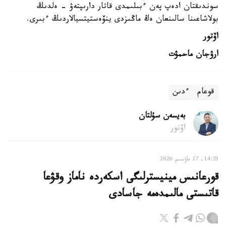
سوندىقتان ادەپ پەن ءبىلىمدى قاتار دارىپتەۋ - ەلدىڭ
بولاشاعىنا سالىنعان ەڭ ماڭىزدى ينۆەستيتسيالاردىڭ ءبىرى.
اۆتور
ارۋجان ماحمۋت
قوعام
ءدىن
بەيسەن سۇلتان
اۆتور
14:25, 17 ماۋسىم 2026
قورعانىس مينيسترلىگى اسكەردە ناماز وقۋعا
قاتىستى مالىمدەمە جاسادى