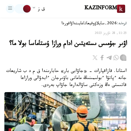
KAZINFORM
ق ز
ترەند:
2026-سايلاۋ
وقيعا
تاعايىنداۋ
اقوردا
11:25, 28 ناۋرىز 2023
اۋىر جۇمىس ىستەيتىن ادام ورازا ۇستاماسا بولا ما؟
استانا. قازاقپارات - «جاۋابى بار» حابارىندا ق م د ب شاريعات
جانە ءپاتۋا ءبولىمىنىڭ مامانى باۋىرجان ءابدۋالى ورازاعا
قاتىستى ەڭ وزەكتى ساۋالدارعا جاۋاپ بەردى.