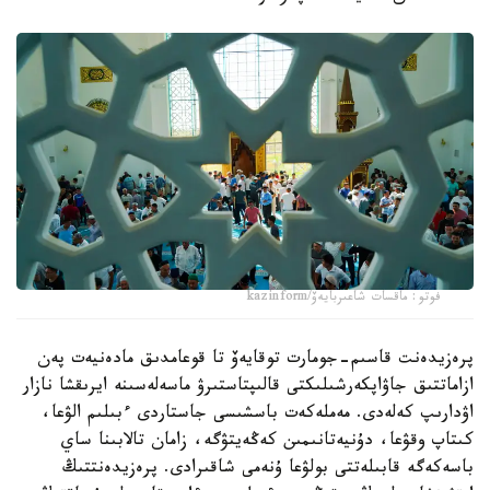
فوتو: ماقسات شاعىربايەۆ/kazinform
پرەزيدەنت قاسىم-جومارت توقايەۆ تا قوعامدىق مادەنيەت پەن
ازاماتتىق جاۋاپكەرشىلىكتى قالىپتاستىرۋ ماسەلەسىنە ايرىقشا نازار
اۋدارىپ كەلەدى. مەملەكەت باسشىسى جاستاردى ءبىلىم الۋعا،
كىتاپ وقۋعا، دۇنيەتانىمىن كەڭەيتۋگە، زامان تالابىنا ساي
باسەكەگە قابىلەتتى بولۋعا ۇنەمى شاقىرادى. پرەزيدەنتتىڭ