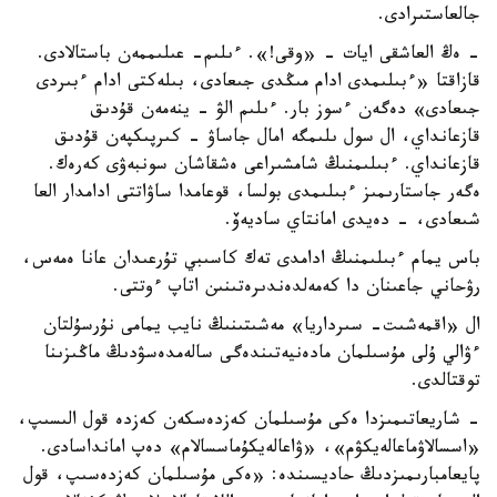
جالعاستىرادى.
- ەڭ العاشقى ايات - «وقى!». ءىلىم- عىلىممەن باستالادى.
قازاقتا «ءبىلىمدى ادام مىڭدى جىعادى، بىلەكتى ادام ءبىردى
جىعادى» دەگەن ءسوز بار. ءىلىم الۋ - ينەمەن قۇدىق
قازعانداي، ال سول ىلىمگە امال جاساۋ - كىرپىكپەن قۇدىق
قازعانداي. ءبىلىمنىڭ شامشىراعى ەشقاشان سونبەۋى كەرەك.
ەگەر جاستارىمىز ءبىلىمدى بولسا، قوعامدا ساۋاتتى ادامدار العا
شىعادى، - دەيدى امانتاي ساديەۆ.
باس يمام ءبىلىمنىڭ ادامدى تەك كاسىبي تۇرعىدان عانا ەمەس،
رۋحاني جاعىنان دا كەمەلدەندىرەتىنىن اتاپ ءوتتى.
ال «اقمەشىت- سىرداريا» مەشىتىنىڭ نايب يمامى نۇرسۇلتان
ءۋالي ۇلى مۇسىلمان مادەنيەتىندەگى سالەمدەسۋدىڭ ماڭىزىنا
توقتالدى.
- شاريعاتىمىزدا ەكى مۇسىلمان كەزدەسكەن كەزدە قول الىسىپ،
«اسسالاۋماعالەيكۋم»، «ۋاعالەيكۇماسسالام» دەپ امانداسادى.
پايعامبارىمىزدىڭ حاديسىندە: «ەكى مۇسىلمان كەزدەسىپ، قول