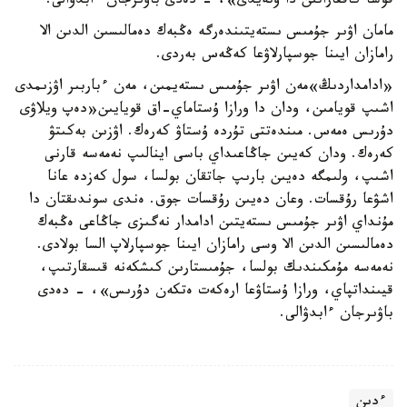
قوسا كاففاراتىن دا وتەيدى»، - دەدى باۋىرجان ءابدۋالى.
مامان اۋىر جۇمىس ىستەيتىندەرگە ەڭبەك دەمالىسىن الدىن الا
رامازان ايىنا جوسپارلاۋعا كەڭەس بەردى.
«ادامداردىڭ»مەن اۋىر جۇمىس ىستەيمىن، مەن ءباربىر اۋزىمدى
اشىپ قويامىن، ودان دا ورازا ۇستاماي-اق قويايىن«دەپ ويلاۋى
دۇرىس ەمەس. مىندەتتى تۇردە ۇستاۋ كەرەك. اۋزىن بەكىتۋ
كەرەك. ودان كەيىن جاڭاعىداي باسى اينالىپ نەمەسە قارنى
اشىپ، ولىمگە دەيىن بارىپ جاتقان بولسا، سول كەزدە عانا
اشۋعا رۇقسات. وعان دەيىن رۇقسات جوق. ەندى سوندىقتان دا
مۇنداي اۋىر جۇمىس ىستەيتىن ادامدار نەگىزى جاڭاعى ەڭبەك
دەمالىسىن الدىن الا وسى رامازان ايىنا جوسپارلاپ السا بولادى.
نەمەسە مۇمكىندىك بولسا، جۇمىستارىن كىشكەنە قىسقارتىپ،
قيىنداتپاي، ورازا ۇستاۋعا ارەكەت ەتكەن دۇرىس»، - دەدى
باۋىرجان ءابدۋالى.
ءدىن