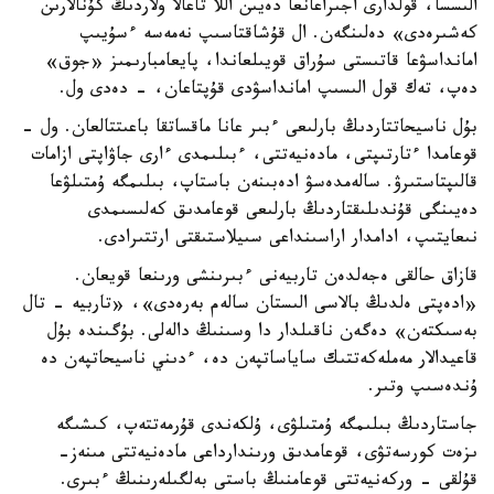
الىسسا، قولدارى اجىراعانعا دەيىن اللا تاعالا ولاردىڭ كۇنالارىن
كەشىرەدى» دەلىنگەن. ال قۇشاقتاسىپ نەمەسە ءسۇيىپ
امانداسۋعا قاتىستى سۇراق قويىلعاندا، پايعامبارىمىز «جوق»
دەپ، تەك قول الىسىپ امانداسۋدى قۇپتاعان، - دەدى ول.
بۇل ناسيحاتتاردىڭ بارلىعى ءبىر عانا ماقساتقا باعىتتالعان. ول -
قوعامدا ءتارتىپتى، مادەنيەتتى، ءبىلىمدى ءارى جاۋاپتى ازامات
قالىپتاستىرۋ. سالەمدەسۋ ادەبىنەن باستاپ، بىلىمگە ۇمتىلۋعا
دەيىنگى قۇندىلىقتاردىڭ بارلىعى قوعامدىق كەلىسىمدى
نىعايتىپ، ادامدار اراسىنداعى سىيلاستىقتى ارتتىرادى.
قازاق حالقى ەجەلدەن تاربيەنى ءبىرىنشى ورىنعا قويعان.
«ادەپتى ەلدىڭ بالاسى الىستان سالەم بەرەدى»، «تاربيە - تال
بەسىكتەن» دەگەن ناقىلدار دا وسىنىڭ دالەلى. بۇگىندە بۇل
قاعيدالار مەملەكەتتىك ساياساتپەن دە، ءدىني ناسيحاتپەن دە
ۇندەسىپ وتىر.
جاستاردىڭ بىلىمگە ۇمتىلۋى، ۇلكەندى قۇرمەتتەپ، كىشىگە
ىزەت كورسەتۋى، قوعامدىق ورىندارداعى مادەنيەتتى مىنەز-
قۇلقى - وركەنيەتتى قوعامنىڭ باستى بەلگىلەرىنىڭ ءبىرى.