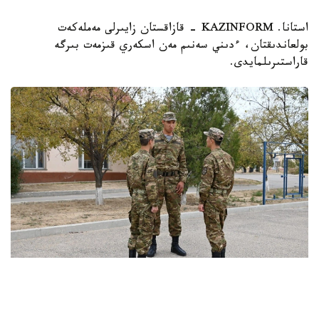
استانا. KAZINFORM - قازاقستان زايىرلى مەملەكەت
بولعاندىقتان، ءدىني سەنىم مەن اسكەري قىزمەت بىرگە
قاراستىرىلمايدى.
فوتو: اقتاۋ گارنيزونى باسپا ءسوز قىزمەتىنەن
بۇل جونىندە ءماجىلىستىڭ كۋلۋارىندا ق ر قورعانىس