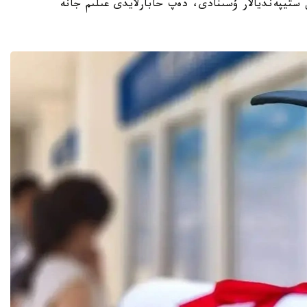
ستيپەنديالار ۇسىنادى، دەپ حابارلايدى عىلىم جانە