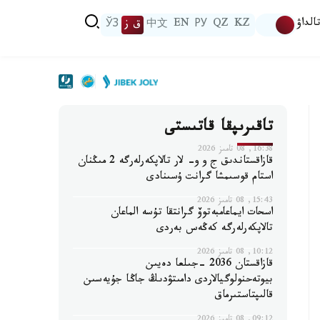
الداۋ
KZ
QZ
РУ
EN
中文
ق ز
ЎЗ
تاقىرىپقا قاتىستى
16:38, 08 تامىز 2026
قازاقستاندىق ج و و- لار تالاپكەرلەرگە 2 مىڭنان
استام قوسىمشا گرانت ۇسىنادى
15:43, 08 تامىز 2026
اسحات ايماعامبەتوۆ گرانتقا تۇسە الماعان
تالاپكەرلەرگە كەڭەس بەردى
10:12, 08 تامىز 2026
قازاقستان 2036 -جىلعا دەيىن
بيوتەحنولوگيالاردى دامىتۋدىڭ جاڭا جۇيەسىن
قالىپتاستىرماق