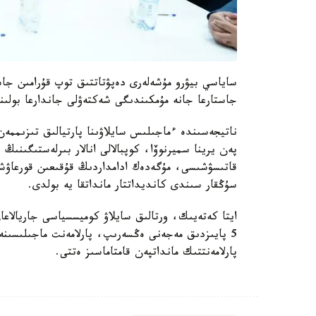
ساياسي بيۋرو مۇشەلەرى دەپۋتاتتىق توپ قۇرامىن جاس
جاستارعا جانە مۇمكىندىگى شەكتەۋلى جاندارعا بولىن
ناتيجەسىندە ءماجىلىس سايلاۋىنا پارتيالىق تىزىممەن 
پەن يرينا سميرنوۆا، كوپبالالى انالار بىرلەستىگىنىڭ 
قاتىسۋشىسى، مۇگەدەك ادامداردىڭ قۇقىعىن قورعاۋش
سۇڭقار سىندى كانديداتتار مانداتقا يە بولدى.
ايتا كەتەيىك، ورتالىق سايلاۋ كوميسسياسى جاريالاع
پارلامەنتتىك مانداتپەن قامتاماسىز ەتتى.