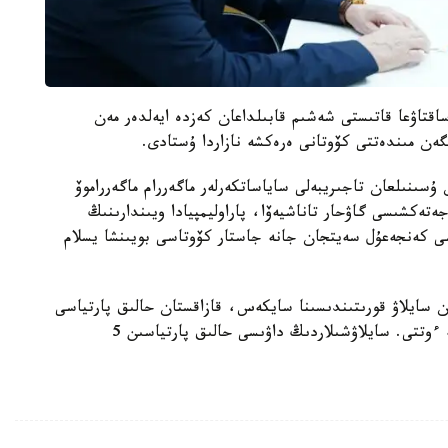
اقتاۋعا قاتىستى شەشىم قابىلداعان كەزدە ايەلدەر مەن
گەن مىندەتتى كۆوتانى ەرەكشە نازاردا ۇستادى.
ۇسىنىلعان تاجىريبەلى ساياساتكەرلەر ماگەررام ماگەرراموۆ
جەتەكشىسى گاۋحار تاناشيەۆا، پاراوليمپيادا ويىندارىنىڭ
ى كەنجەعۇل سەيتجان جانە جاستار كۆوتاسى بويىنشا يسلام
ان سايلاۋ قورىتىندىسىنا سايكەس، قازاقستان حالىق پارتياسى
5 پايىزدىق مەجەنى ەڭسەرىپ، پارلامەنت ماجىلىسىنە ءوتتى. سايلاۋشىلاردىڭ داۋىسى حالىق پارتياسىن 5