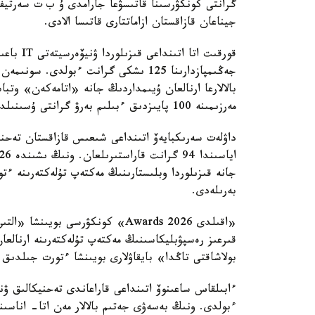
گرانتى كونكۋرسىنا قاتىسۋعا جارامدى ۇ ب ت سەرتيف
جيناعان قازاقستان ازاماتتارى قاتىسا الادى.
قورقىت ات
جەڭىمپازدارىنا 125 ىشكى گرانت ءبولدى. 
بالالارعا ارنالعان ۇيىمداردىڭ جانە «اتامەكەن» وتبا
مەرزىمىنە 100 پايىزدىق ءبىلىم بەرۋ گرانتى ۇسىنىلدى.
داۋلەت سەرىكبايەۆ اتىنداعى شىعىس قازاقستان تەحنيك
بەرىلەدى.
بولاشاقتى تاڭدا» بايقاۋلارى بويىنشا ءتورت جىلدىق
ءبولدى. ونىڭ بەسەۋى جەتىم بالالار مەن اتا- اناسى