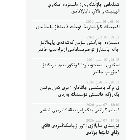
09:12, 08 تامىز 2026
شىڭداعى جاۋىنگەرلەر: ەلىمىزدە اسكەري
الپينيستەر قالاي دايارلانادى
08:40, 08 تامىز 2026
اكىمدىك گرانتتارىنا قۇجات قابىلداۋ باستالدى
22:31, 07 تامىز 2026
ەلىمىزدە جەراستى سۋىن كەشەندى پايدالانۋ
جانە باسقارۋ تۇجىرىمداماسى ازىرلەنىپ جاتىر
21:58, 07 تامىز 2026
اسكەري ينستيتۋتتاردا كونكۋرستىق ىرىكتەۋ
ءجۇرىپ جاتىر
20:31, 07 تامىز 2026
ق م گ باسشىسى جاڭادان ءىرى كەن ورنىن
يگەرۋگە قاتىستى تۇسىنىك بەردى
15:10, 07 تامىز 2026
ءبىلىم گرانتى يەگەرلەرىنىڭ ءتىزىمى شىقتى
14:52, 07 تامىز 2026
قۇرىلتاي سايلاۋى: ءوز ۋچاسكەڭىزدى قالاي
وڭاي تابۋعا بولادى