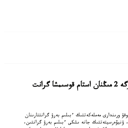
قازاقستاندىق ج و و- لار تالاپكەرلەرگە 2 مىڭنان استام قوسىمشا گرانت
ىڭ جوعارى وقۋ ورىندارى مەملەكەتتىك ءبىلىم بەرۋ گرانتتارىنان
استام رەكتورلىق، ۋنيۆەرسيتەتتىك جانە ىشكى ءبىلىم بەرۋ گرانتىن،