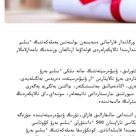
رگاندار قاراجاتى ەسەبىنەن بولىنەتىن مەملەكەتتىك ءبىلىم
رىندا تالاپكەرلەردى قولداۋعا ارنالعان وزىندىك باعدارلامالار
رەكتورلىق، ۋنيۆەرسيتەتتىك جانە ىشكى ءبىلىم بەرۋ
اردى بەرۋ تالاپتارىن ءار ۋنيۆەرسيتەت دەربەس بەلگىلەيدى.
لەرى، اكادەميالىق جەتىستىكتەر، «التىن بەلگى» يەگەرى
ە سپورتتىق جارىستارداعى ناتيجەلەر، سونداي-اق تالاپكەردىڭ
ترلىك مالىمەتىندە.
 اتىنداعى حالىقارالىق قازاق-تۇرىك ۋنيۆەرسيتەتىندە جۇزەگە
اسىرىلادى. 2026-2027 وقۋ جىلىنا تۇركيا رەسپۋبليكاسى تاراپىنان 500 ءداستۇرلى ءبىلىم بەرۋ كۆوتاسى
ار 2026-جىلعى 10-15-تامىز ارالىعىندا قابىلدانادى. كونكۋرسقا مەملەكەتتىك ءبىلىم بەرۋ