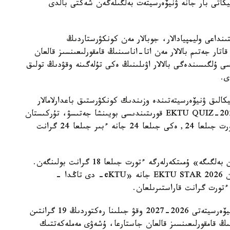
يكاتى بار جانە ۋنيۆەرسيتەت بەلگىلەگەن شەكتى بالدى
ا اتىنداعى قىزىلوردا ۋنيۆەرسيتەتى IT باعىتىنداعى وليمپيادالار، جوبالار مەن كونكۋرستاردىڭ
سونىمەن قاتار جەتىم بالالار مەن اتا-اناسىنىڭ قامقورلىعىنسىز قالعان
سى ۇلگىسىندەگى بالالار اۋىلىنىڭ ەكى تۇلەگىنە وقۋدىڭ تولىق
الىق ۋنيۆەرسيتەتىندە وزىندىك كونكۋرستىق باعدارلامالار
اياسىندا 94 گرانت قاراستىرىلعان. ونىڭ ىشىندە EKTU QUIZ-2026 قورىتىندىسى بويىنشا جەتىسۋ، تۇركىستان
جانە قىزىلوردا وبلىستارىنىڭ مەكتەپ تۇلەكتەرىنە ءتورت جىلعا 24, ەكى جىلعا 24 جانە ءبىر جىلعا 24 گرانت
«اقىلدى Awards 2026» كونكۋرسى بويىنشا «التىن بەلگىگە» ۇمىتكەرلەرگە ءتورت جىلعا 18 گرانت بولىنگەن.
قىرعىز رەسپۋبليكاسىنىڭ مەكتەپ تۇلەكتەرىنە ارنالعان EKTU STAR 2026 جانە «eKTU- دى تاڭدا -
 ءتورت گرانت قاراستىرىلعان.
ءابىلقاس ساعىنوۆ اتىنداعى قاراعاندى تەحنيكالىق ۋنيۆەرسيتەتى 2026-2027 وقۋ جىلىنا رەكتوردىڭ 19 گرانتىن
نىڭ قامقورلىعىنسىز قالعان جاستارعا، ۇشەۋى مەملەكەتتىك