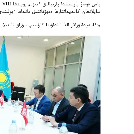
با
سايلانعان كانديداتتارعا دەپۋتاتتىق ماندات ءبولىندى
«كانديداتۋرالار القا تالداۋىنا ءتۇسىپ، ۇزاق تالق