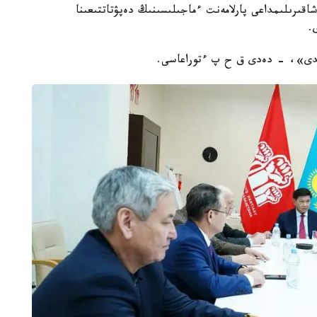
س قوسۋ بارىسىندا پارتيالىق ءتىزىم بويىنشا VIII شاقىرىلىمداعى پارلامەنت ءماجىلىسىنىڭ دەپۋتاتتىعىنا
.
ىلاندى»، - دەدى ق ح پ ءتوراعاسى.