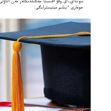
سونداي-اق وقۋ اقىسىنا جەڭىلدىكتەر مەن اتاۋلى 
جوعارى ءبىلىم مينيسترلىگى.