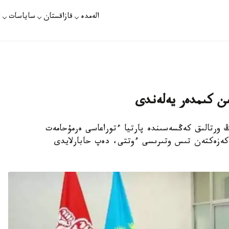
الەمدە
قازاقستان
ساياسات
ت
ىن كىمدەر يەلەندى
ىڭ ورتالىق كەڭسەسىندە پارتيا ءتوراعاسى ەرمۇحامەت
كەزەكتەن تىس وتىرىسى ءوتتى، دەپ حابارلايدى