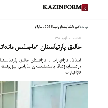
KAZINFORM
ترەند:
اقوردا
تاعايىنداۋ
وقيعا
2026-سايلاۋ
19:28, 27 ناۋرىز 2023
حالىق پارتياسىنان ءماجىلىس ماندات
استانا. قازاقپارات - قازاقستان حالىق پارتياسىن
ەرتىسبايەۆتىڭ باسشىلىعىمەن ساياسي بيۋرونىڭ 
قازاقپارات.