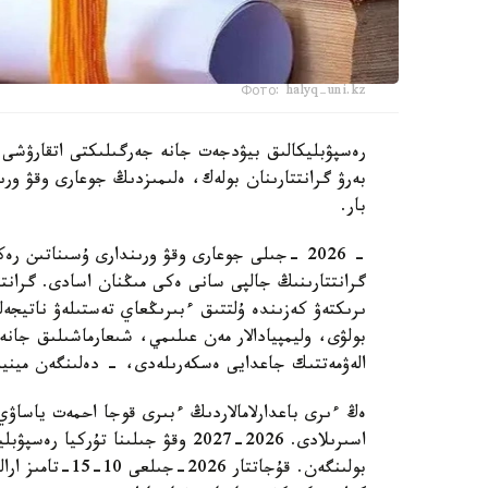
Фото: halyq-uni.kz
رەسپۋبليكالىق بيۋدجەت جانە جەرگىلىكتى اتقارۋشى و
بەرۋ گرانتتارىنان بولەك، ەلىمىزدىڭ جوعارى وقۋ ورىندا
بار.
- 2026 -جىلى جوعارى وقۋ ورىندارى ۇسىناتىن 
گرانتتارىنىڭ جالپى سانى ەكى مىڭنان اسادى. گرانتت
ىرىكتەۋ كەزىندە ۇلتتىق ءبىرىڭعاي تەستىلەۋ ناتيجە
بولۋى، وليمپيادالار مەن عىلىمي، شىعارماشىلىق جان
الەۋمەتتىك جاعدايى ەسكەرىلەدى، - دەلىنگەن مينيس
ەڭ ءىرى باعدارلامالاردىڭ ءبىرى قوجا احمەت ياساۋي
بولىنگەن. قۇجاتت