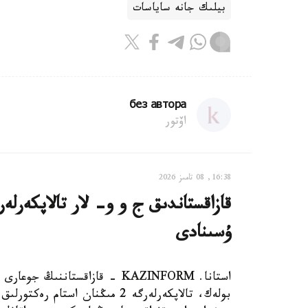
بيلىك جانە ساياسات
без автора
اۆتور
16:38, 08 تامىز 2026
ۇسىنادى
استانا. KAZINFORM - قازاقستانن
بولەك، تالاپكەرلەرگە 2 مىڭنان 