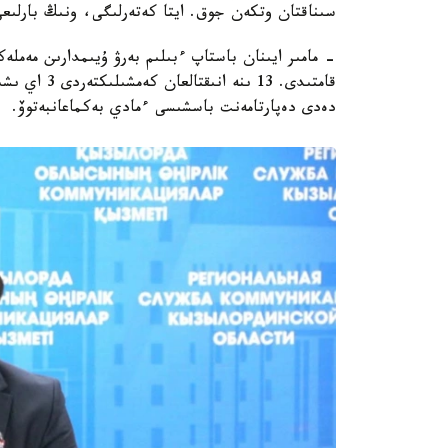
سىناقتان وتكەن جوق. ايتا كەتەرلىگى، ونىڭ بارلىعى
قامتىدى. 13 
دەدى دەپارتامەنت باسشىسى ءمادي بەكماعانبەتوۆ.