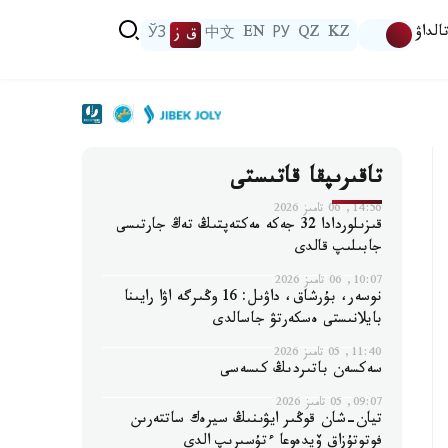
الداۋ
KZ
QZ
РУ
EN
中文
ق ز
ЎЗ
تاقىرىپقا قاتىستى
14:56, 06 تامىز 2026
قىزىلوردادا 32 جەكە مەكتەپتىڭ تەڭ جارتىسى
جابىلىپ قالدى
10:07, 06 تامىز 2026
نوسەر، بۇرشاق، داۋىل: 16 وڭىرگە اۋا رايىنا
بايلانىستى ەسكەرتۋ جاسالدى
11:40, 05 تامىز 2026
سەكسەن باتىردىڭ كىسەسى
09:07, 05 تامىز 2026
تيان-شان قوڭىر ايۋىنىڭ سيرەك ساتتەرىن
فوتوتۇزاق ۆيدەوعا ءتۇسىرىپ الدى