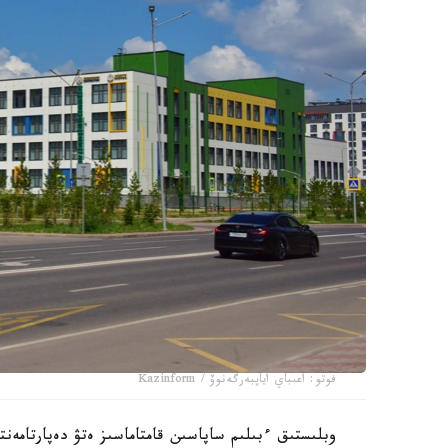
فوتو: اعىباي اياپبەرگەنوۆ / Kazinform