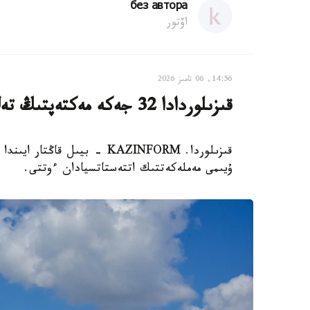
без автора
اۆتور
14:56, 06 تامىز 2026
قىزىلوردادا 32 جەكە مەكتەپتىڭ تەڭ جارتىسى جابىلىپ قالدى
ۇيىمى مەملەكەتتىك اتتەستاتسيادان ءوتتى.