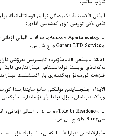
تاراپ جاتىر.
الماتى قالاسىنىڭ اكىمدىگى تولىق قۇجاتتامانىڭ بولما
تاعى ەكى تۇرعىن ءۇي كەشەنىن اتادى:
«Garant LTD Service» ج ش س.
مەكەنجاي بويىنشا قولدانىستاعى عيماراتتاردى قايتا ج
قىزمەت كورسەتۋ وبەكتىلەرى بار اكىمشىلىك عيماراتتى
الايدا، جىلجىمايتىن مۇلىكتى ساتۋ سايتتارىندا كورس
ورنالاستىرىلعان، بۇل قولدا بار قۇجاتتارعا سايكەس 
سىty Stroy» ج ش س.