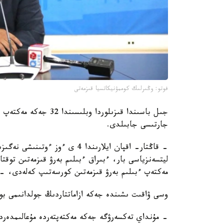
فوتو: وڭىرلىك كوممۋنيكاتسيا قىزمەتى
جىل باسىندا قىزىلوردا 
جارتىسى جابىلدى.
- قاڭتار- اقپان ايلارىندا 4 ى 
مەكتەپ ءبىلىم بەرۋ قىزمەتىن كورسەتىپ كەلەدى، -
وسى ۋاقىت ىشىندە جەكە ازاماتتاردىڭ جولدانىمى بويىنشا جوسپاردان
- مۇنداي تەكسەرۋگە جەكە مەكتەپتەردە مۇعالىمدەرد