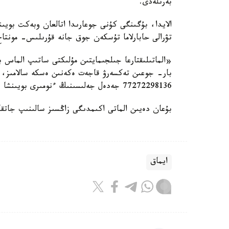
بەرىلەدى.
الايدا، بۇگىنگى كۇنى جوعارىدا اتالعان وبەكت بويى
تۋرالى حابارلاما تۇسكەن جوق جانە قۇرىلىس- مونتا
«الماتىلىقتارعا جىلجىمايتىن مۇلىكتى ساتىپ الماس
بار- جوعىن تەكسەرۋ قاجەت ەكەنىن ەسكە سالامىز، مۇن
77272298136 جەدەل جەلىسىنىڭ ءنومىرى بويىنشا جاساۋعا بولادى»، - دەلىنگەن اكىمدىك تاراتقان اقپاراتتا.
بۇعان دەيىن الماتى اكىمدىگى زاڭسىز سالىنىپ جاتقان 9 تۇرعىن ءۇي كەشەنىنىڭ ءتىزىمىن جاريالاعان بول
ايماق