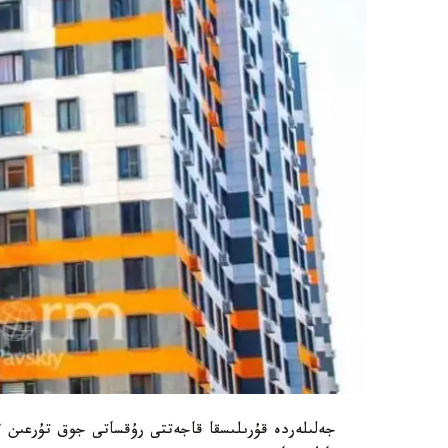
جەلىلەردە قۇرىلىسقا قاجەتتى رۇقساتى جوق تۇرعىن ءۇ