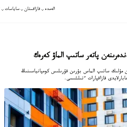
الەمدە
قازاقستان
ساياسات
ت
ندەرىنەن پاتەر ساتىپ الماۋ كەرەك
ىن مۇلىك ساتىپ الماس بۇرىن قۇرىلىس كومپانياسىنىڭ
ارلايدى قازاقپارات ءتىلشىسى.