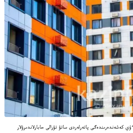
ي كەشەندەرىندەگى پاتەرلەردى ساتۋ تۋرالى حابارلاندىرۋلار