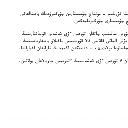
نشا قۇرىلىس- مونتاج جۇمىستارىن جۇرگىزۋدىڭ باستالعانى
ج جۇمىستارى جۇرگىزىلمەگەن.
 بۇرىن سالىنىپ جاتقان تۇرعىن ءۇي كەشەنى قۇجاتتارىنىڭ
ى الماتى قالاسى قالا قۇرىلىسىن باقىلاۋ باسقارماسىنىڭ
اتىن.