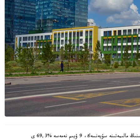
وبلىستىق ءبىلىم ساپاسىن قامتاماسىز ەتۋ دەپارتامەنتىنىڭ مالىمەتىنە سۇيەنسەك، 9 ۇيىم نەمەسە %69,3 ى