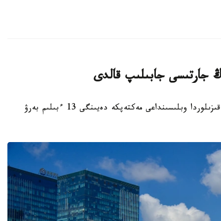
قىزىلوردا. KAZINFORM - بيىل قاڭتار ايىندا قىزىلوردا وبلىسىنداعى مەكتەپكە دەيىنگى 13 ءبىلىم بەرۋ