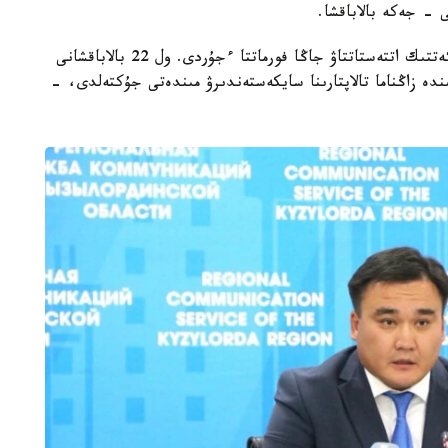
 - جەكە بالاباقشا.
- مامىر ايىنان باستاپ ءبىلىم بەرۋ ۇيىمدارىن مەملەكەتتىك اتتەستاتتاۋ جاڭا فورماتتا ءجۇردى. ول 22 بالاباقشانى
ىنە انىقتالعان كەمشىلىكتەردى 3 اي ىشىندە زاڭناما تالاپتارىنا سايكەستەندىرۋ مىندەتى جۇكتەلدى، -