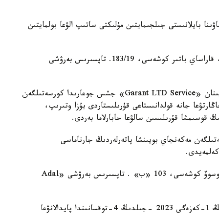
ۋىنا بايلانىستى جىلجىمايتىن مۇلىكتى ساتىپ الۋعا بولمايتىن
- «Auezov Apartaments» ت ك - المالى اۋدانى، قاراساي باتىر كوشەسى، 183/19. تاپسىرىس بەرۋشى
2021 -جىلعى 30-ساۋىردە تاپسىرىس بەرۋشى تاراپىنان «Garant LTD Service» جشس جوعارىدا كورسەتىلگەن
اڭارتۋعا جانە قولدانىستاعى قۇرىلىستاردى بۇزا وتىرىپ،
ڭ قوسىمشا قۇرىلىسىن سالۋعا حابارلاما بەردى.
ەتىلگەن مەكەنجاي بويىنشا پاتەرلەردىڭ جارناماسى
كەلمەيدى.
- «Tole bi Residencە» ت ك - المالى اۋدانى، انوسوۆ كوشەسى، 103 «ب» . تاپسىرىس بەرۋشى «Adal
حابارلاماداعى اقپاراتقا سايكەس، 1-بلوك قۇرىلىسىنىڭ 1-كەزەگى 2023 -جىلدىڭ 4-توقسانىندا پايدالانۋعا