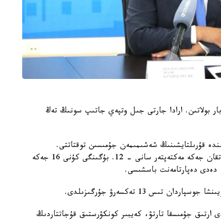
وبلىسىندا 32 جەكە مەكتەپ بار بولاتىن. ارادا جارتى جىل وتپەي جاتىپ سونىڭ تەڭ
ءوز ءوتىنىشى نەگىزىندە قۇرىلتايشىنىڭ شەشىمىمەن جۇمىسىن توقتاتتى.
ليتسەنزياسى بار، ءبىراق ءبىلىم بەرۋ قىزمەتىن توقتاتقان جەكە مەكتەپتەر سانى - 12. بۇگىنگى كۇنى 16 جەكە
 دەدى دەپارتامەنت باسشىسى.
 تىس 13 تەكسەرۋ جۇرگىزىلدى.
ى ارتىق جۇمىسقا تارتۋ، كەيبىر كونكۋرستىق قۇجاتتاردىڭ