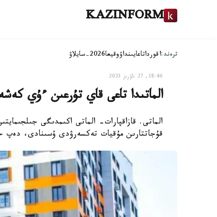
KAZINFORM
ترەند:
اقوردا
تاعايىنداۋ
وقيعا
2026-سايلاۋ
18:46, 27 ناۋرىز 2023
الماتىدا تاعى قاي تۇرعىن ءۇي كەشە
الماتى. قازاقپارات- الماتى اكىمدىگى جىلجىمايت
قۇجاتتارىن مۇقيات تەكسەرۋدى ۇسىنادى، دەپ حاب