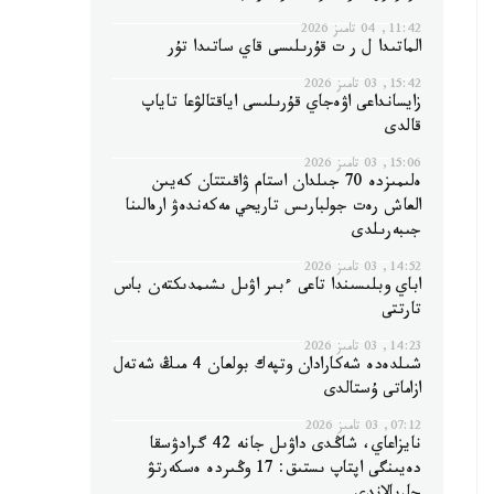
11:42, 04 تامىز 2026
الماتىدا ل ر ت قۇرىلىسى قاي ساتىدا تۇر
15:42, 03 تامىز 2026
زايسانداعى اۋەجاي قۇرىلىسى اياقتالۋعا تاياپ
قالدى
15:06, 03 تامىز 2026
ەلىمىزدە 70 جىلدان استام ۋاقىتتان كەيىن
العاش رەت جولبارىس تاريحي مەكەندەۋ ارەالىنا
جىبەرىلدى
14:52, 03 تامىز 2026
اباي وبلىسىندا تاعى ءبىر اۋىل ىشىمدىكتەن باس
تارتتى
14:23, 03 تامىز 2026
شىلدەدە شەكارادان وتپەك بولعان 4 مىڭ شەتەل
ازاماتى ۇستالدى
07:12, 03 تامىز 2026
نايزاعاي، شاڭدى داۋىل جانە 42 گرادۋسقا
دەيىنگى اپتاپ ىستىق: 17 وڭىردە ەسكەرتۋ