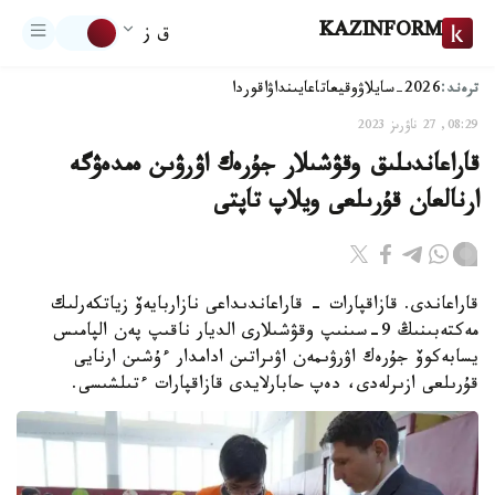
KAZINFORM
ق ز
ترەند:
2026-سايلاۋ
وقيعا
تاعايىنداۋ
اقوردا
08:29, 27 ناۋرىز 2023
قاراعاندىلىق وقۋشىلار جۇرەك اۋرۋىن ەمدەۋگە
ارنالعان قۇرىلعى ويلاپ تاپتى
قاراعاندى. قازاقپارات - قاراعاندىداعى نازاربايەۆ زياتكەرلىك
مەكتەبىنىڭ 9-سىنىپ وقۋشىلارى الديار ناقىپ پەن الپامىس
يسابەكوۆ جۇرەك اۋرۋىمەن اۋىراتىن ادامدار ءۇشىن ارنايى
قۇرىلعى ازىرلەدى، دەپ حابارلايدى قازاقپارات ءتىلشىسى.