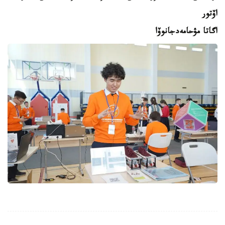
اۆتور
اگاتا مۋحامەدجانوۆا