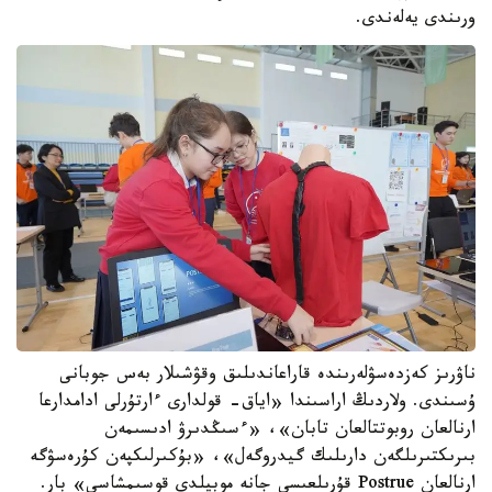
ورىندى يەلەندى.
ناۋرىز كەزدەسۋلەرىندە قاراعاندىلىق وقۋشىلار بەس جوبانى
ۇسىندى. ولاردىڭ اراسىندا «اياق- قولدارى ءارتۇرلى ادامدارعا
ارنالعان روبوتتالعان تابان»، «ءسىڭدىرۋ ادىسىمەن
بىرىكتىرىلگەن دارىلىك گيدروگەل»، «بۇكىرلىكپەن كۇرەسۋگە
ارنالعان Postrue قۇرىلعىسى جانە موبيلدى قوسىمشاسى» بار.