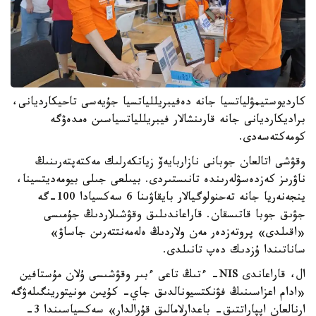
كارديوستيمۋلياتسيا جانە دەفيبريللياتسيا جۇيەسى تاحيكارديانى،
براديكارديانى جانە قارىنشالار فيبريللياتسياسىن ەمدەۋگە
كومەكتەسەدى.
وقۋشى اتالعان جوبانى نازاربايەۆ زياتكەرلىك مەكتەپتەرىنىڭ
ناۋرىز كەزدەسۋلەرىندە تانىستىردى. بيىلعى جىلى بيومەديتسينا،
ينجەنەريا جانە تەحنولوگيالار بايقاۋىنا 6 سەكسيادا 100-گە
جۋىق جوبا قاتىسقان. قاراعاندىلىق وقۋشىلاردىڭ جۇمىسى
«اقىلدى» پروتەزدەر مەن ولاردىڭ ەلەمەنتتەرىن جاساۋ»
ساناتىندا ۇزدىك دەپ تانىلدى.
ال، قاراعاندى NIS- ءتىڭ تاعى ءبىر وقۋشىسى ۇلان مۇستافين
«ادام اعزاسىنىڭ فۋنكتسيونالدىق جاي- كۇيىن مونيتورينگىلەۋگە
ارنالعان اپپاراتتىق- باعدارلامالىق قۇرالدار» سەكسياسىندا 3-