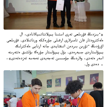
«ءبىزدىڭ قۇرىلعى تەرى استىنا يمپلانتاتسيالانادى، ال
ەلەكترودتار قان تامىرلارى ارقىلى جۇرەككە ورناتىلادى. قۇرىلعى
اۋرۋدىڭ ءتۇرىن بىردەن انىقتايدى جانە ارنايى ەلەكترلىك
يمپۋلستاردى جىبەرەدى. بۇل يمپۋلستار جۇرەك بۇلشىق ەتتەرىنە
اسەر ەتەدى، ولاردىڭ جۇمىسىن تەجەيدى نەمەسە تەزدەتەدى»،
- دەدى ول.