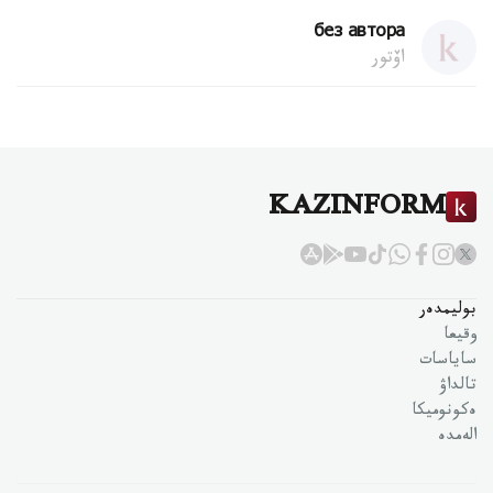
без автора
اۆتور
KAZINFORM
بوليمدەر
وقيعا
ساياسات
تالداۋ
ەكونوميكا
الەمدە