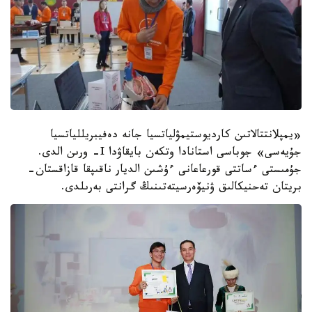
«يمپلانتتالاتىن كارديوستيمۋلياتسيا جانە دەفيبريللياتسيا
جۇيەسى» جوباسى استانادا وتكەن بايقاۋدا I- ورىن الدى.
جۇمىستى ءساتتى قورعاعانى ءۇشىن الديار ناقىپقا قازاقستان-
بريتان تەحنيكالىق ۋنيۆەرسيتەتىنىڭ گرانتى بەرىلدى.