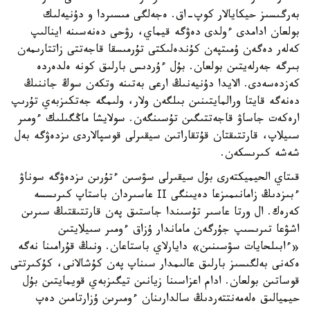
بەرگىسىز حيكايالار كوپ-اق. ەجەلگى مىسىردا و دۇنيەلىك
بولعان ادامدى ءولدى دەۋگە قيماي، رۋحى دەنەسىنە اينالىپ
كەلەر دەگەن ۇمىتپەن كۇندەلىكتى تۇرمىسقا قاجەتتى زاتتارىمەن
بىرگە جەرلەيتىن بولعان. بۇل ءۇردىس بارلىق كونە ەلدەردە
كەزدەسەدى. الايدا دۇنيەنىڭ ارعى بەتىنە وتكەن سوڭ جاننىڭ
دەنەگە قايتا ورالمايتىنىن بىلگەن ولار، ولىمگە جەتكىزبەي تۇرىپ
ارەكەت جاساۋ قاجەتتىگىن تۇسىنگەن. سولايشا ماڭگىلىك ءومىر
سىيلاپ، قارتتىقتان قۇتقاراتىن سيقىرلى قوسپالاردى ىزدەۋگە بەل
شەشە كىرىسكەن.
قىتاي الحيميكتەرى بۇل سيقىرلى سۋسىن ءتۇرىن ىزدەۋگە سوناۋ
ءبىزدىڭ زامانىمىزعا دەيىنگى ІІ عاسىردان باستاپ كىرىسسە
كەرەك. ال ورتا عاسىر تۇسىندا جاستىق پەن قارتتىقتىڭ سىرىن
اشۋعا تىرىسىپ جۇرگەن ماماندار ۇزاق ءومىر سىيلايتىن
«ءابىلحايات سۋسىنىن» دايارلاي باستاعان. ونىڭ قۇرامىنا نەگە
ەكەنى بەلگىسىز بارلىق عالىمدار سىناپ پەن كۇشالانى، كۇكىرتتى
قوساتىن بولعان. ادام اعزاسىنا زيانىن تيگىزبەي قويمايتىن بۇل
حيميالىق ەلەمەنتتەردىڭ سالدارىنان ءومىرىن ۇزارتامىن دەپ