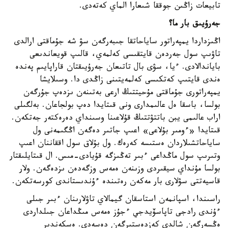
تابيعات زاڭىن جوققا شىعارا الماي كەتەدى.
جەرۇيىق بار ما؟
اڭىزداردا يمپەراتور ساياحاتقا جىبەرگەن سۋ شە جۇماقتى ارالدى
تاۋىپ سول جەردەن قايتقىسى كەلمەي، قالىپ قويعاندىعى
باياندالادى. ءيا، سۋى بال تاتىعان جەرۇيىقتان قاراپايىم پەندە
ەندى قايتىپ كەتكىسى كەلمەيتىنى زاڭدى دا. وسىلايشا
يمپەراتورى جۇماقتى مۇحيتتىڭ ارعى بەتىنەن ىزدەپ جۇرگەن
بولسا، باسقا ەل عالىمدارى ونى قىتايدا دەپ بولجاعان. بەلگىلى
اراب عالىمى يبن باتتۋتتىڭ قۇلاعىنا وسىنداي دەرەكتەر جەتكەن.
قىتايدا «ءومىر بۇلاعى» اعىپ جاتىر دەگەن اڭگىمەنى ول
ساياحاتشىلاردان ەستىسە كەرەك. ول بۇلاق سول اققاننان اعىپ
وتىرىپ سول ماڭداعى ءبىر تەڭىزگە قۇيادى-مىس. ال قىتايلىقتار
بولسا مۇنداي سيقىردى وزىنەن ەمەس وزگەدەن ىزدەگەن. ولار
قاسيەتتى سۋلارى بار مەكەن رەتىندە ءۇندىستاندى كورسەتكەن.
راسىندا، اسپانمەن استاسقان گيمالاي تاۋلارىنان ءبىر جىلى
ءۇندى رادجى تاپاسۆيدجي ءجۇز ەمەس مىڭداعان جىلداردى
ەڭسەرگەن شالدى كەزدەستىرگەن دەسەدى. ەسكەندىر