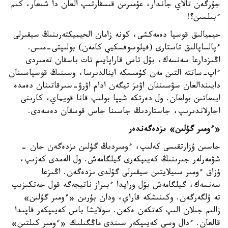
جۇرگەن تالاي جاندار، عۇمىرىن قىسقارتىپ العان دا شىعار، كىم
ءبىلسىن؟!
حيميالىق قوسپا دەمەكشى، كونە زامان الحيميكتەرىنىڭ سيقىرلى
ءپالساپالىق تاستارى (فيلوسوفسكيي كامەن) بولىپتى-مىس.
اڭىزدارعا سەنسەك، بۇل تاس قاراپايىم تات باسقان تەمىردى
ءاپ-ساتتە التىن مەن كۇمىسكە اينالدىرسا، وسىنىڭ قوسپاسىنان
دايىندالعان سۋسىننان اۋىز تيگەن ادام اۋرۋ-سىرقاتىنان دەمدە
ايىعاتىن بولعان. ول دەرتكە شيپا بولىپ قانا قويماي، كارىنى
اجارلاندىرىپ، جاستاردىڭ جاسىنا جاس قوسقان دەسەدى.
«ءومىر گۇلىن» ىزدەگەندەر
جاسىن ۇزارتقىسى كەلىپ، ءومىردىڭ گۇلىن ىزدەگەن جان -
شۋمەرلەر جىرىنىڭ كەيىپكەرى گيلگامەش. ول الەمدى كەزىپ،
ۇزاق ءومىر سىيلايتىن سيقىرلى گۇلدى ىزدەگەن. اڭىزعا
سەنسەك، گيلگامەش بۇل ورايدا ءبىراز ناتيجەگە قول جەتكىزىپ
تە ۇلگەرگەن. وكىنىشكە قاراي، ودان بۇرىن «ءومىر گۇلىن»
زالىم جىلان الىپ كەتكەن ەكەن. سولايشا باس كەيىپكەر قاپىدا
قالعان. ءدال وسى كەيىپكەر سىندى ماڭگىلىك «ءومىر كىلتىن»