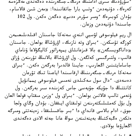
ءسۇرۋدىڭ سىرى ادامنىڭ ەرىك-جىگەرىندە دەگەندى مەڭزەسە
كەرەك، دۇنيەدەن ءوتىپ بارا جاتقانىندا: «مەن شىن قالاسام،
بۇدان كوبىرەك ءومىر سۇرەر ەدىم» دەگەن ەكەن. ول 102
جاسىندا دۇنيەدەن وزعان.
ال ريم فيلوسوفى لۋسيي اننەي سەنەكا جاسىنان اقىلدىلىعىمەن
كوزگە تۇسكەن. ءبىراق وتە نازىك، اۋرۋشاڭ بولعان. جاسىنان
«داناگويسىگەن» بالا قىزعانشاق يمپەراتور كاليگۋلاعا ۇناماي
قالىپ، ولتىرگىسى كەلگەن. ول اۋرۋشاڭ بالانىڭ تۇرىنەن ۇزاق
جاسامايتىنىن اڭعارىپ، جايىنا قالدىرا بەرگەن ەكەن. ءبىراق
سەنەكا ەرىك-جىگەرىنىڭ ارقاسىندا اياعىنا تىك تۇرعان
دەسەدى. ءدال سول سەكىلدى نەمىس فيلوسوفى يممانۋيل
كانتتىڭ دا جۇيكە جۇيەسى جاس كەزىندە سىر بەرگەن. ول
ۇنەمى تالىپ قالاتىن بولعان. ءبىراق ول ءوزىن مىقتاپ قولعا العان
ول بۇل كەمشىلىكتەرىنەن تولىقتاي ايىققان. بۇدان وڭاي ولجا
جوق، ادام بالاسى قانداي دا ءبىر جاقسىلىققا، زەينەتتى ومىرگە
ەتكەن ەڭبەكتىڭ بەينەتىنەن سوڭ عانا جەتە الادى دەگەندى
اڭعارۋعا بولادى.