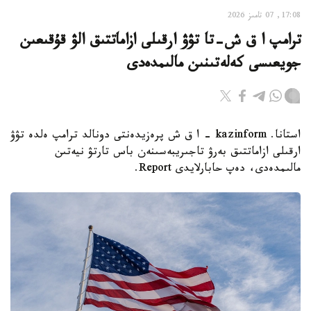
17:08, 07 تامىز 2026
ترامپ ا ق ش-تا تۋۋ ارقىلى ازاماتتىق الۋ قۇقىعىن
جويعىسى كەلەتىنىن مالىمدەدى
استانا. kazinform - ا ق ش پرەزيدەنتى دونالد ترامپ ەلدە تۋۋ
ارقىلى ازاماتتىق بەرۋ تاجىريبەسىنەن باس تارتۋ نيەتىن
مالىمدەدى، دەپ حابارلايدى Report.