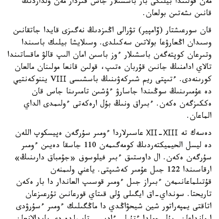
مەن قولىندا بيلىگى بار باسشىلار جاس قىزدار مەن ۇلداردىڭ
قانىن ىشەتىن بولعان.
قان سورعىشتار (ۆامپير) تۋرالى اڭىزدىڭ نەگىزى قايدا جاتقانىن
وسىدان اڭعارۋعا بولاتىن سەكىلدى. وسىلايشا بيلىك باسىندا
وتىرعان كوپتەگەن باسشىلار ءوز باسىن امان الىپ قالۋ ماقساتىندا
تالاي ادامنىڭ جانىن قۇربان ەتىپ، قولىن قانعا مولىنان مالعان
كورىنەدى. ءتىپتى ريم شىركەۋىنىڭ باسشىسى VІІІ يننوكەنتيي
دە عۇمىرىنىڭ سوڭىندا جاسارۋ ءۇشىن تامىرىنا جاس قان
ەككىزگەن ەكەن. ءبىراق ونىڭ بۇل ارەكەتى ءولىمدى الداي
الماعان.
دەسەك تە ХІІ-ХІІІ عاسىرلاردا ءومىر سۇرگەن ەپيسكوپ اللەن
دە ليسل الحيميكتەردىڭ كومەگىمەن 110 جاسقا دەيىن ءومىر
سۇرگەن ەكەن. ال داوستىق ءبىر فيلوسوف «جۇمباق دارىنىڭ»
ارقاسىندا 122 جىل عۇمىر كەشىپتى. ياعني ولىمنەن
قۇتىلماعانىمەن ءبىراز جىل ءومىر قوسىپ العاندار دا بار ەكەن
تاريحتا. سونداي-اق ايگىلى ۇلى قىتاي قورعانىن تۇرعىزعان
اتاقتى يمپەراتور شين شيحۋاڭدي دا ماڭگىلىك ءومىر ءسۇرۋدى