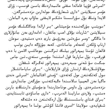
ارمانداعان. بۇل جولدا ءتۇرلى ءادىس-تاسىلدەردى پايدالانعان
ءامىرشى قۇپيا قامالدا مىقتى عالىمداردىڭ باسىن قوسىپ، ۇزاق
عۇمىر سىيلايتىن ءدارى شىعارۋدىڭ جولدارىن ىزدەستىرگەن.
الايدا ونىڭ بۇل سۇرانىسىنا ەشكىم لايىقتى جاۋاپ بەرە الماعان.
ءسويتىپ جۇرگەنىندە مۇحيتتاعى ءبىر ارالدا «ماڭگىلىك عۇمىر
سىيلايتىن ءشاربات بۇلاق اعىپ جاتقان، ادامدارى مەن جانۋارلارى
دا ماڭگى ءومىر سۇرەتىن جەرۇيىق بار» دەپ ەستيدى. سوعان
ارناپ ۇلكەن كەمەلەر جاساتادى. كەمە جۇزۋگە دايىن بولىپ
قالعان تۇستا يمپەراتور بيلىك تىزگىنىن جوعالتىپ الامىن با دەپ
قورقىپ، بۇل ساپارعا قول استىندا جۇمىس ىستەي-تىن جاس
جىگىت سۋ شەنى جىبەرەدى. يمپەراتور تەڭىزگە شىققان
جولاۋشىلاردىڭ ارتىنان ۇزاق قارايلاعان. ءبىراق ساياحاتشىلار
سول كەتكەننەن مول كەتەدى. ءۇمىتى اقتالماعان ءامىرشى ەندى
ماگيا مەن الحيميا سالاسىندا ەڭبەكتەنىپ جۇرگەن جانداردى
ىزدەستىرەدى. ول داوس موناحتارىندا «جۇمباق دارىنىڭ» بارىن
ەستىپ، ولاردى سارايىنا الدىرىپ، ءدارى جاساۋدى تابىستايدى.
ءبىراق قىتاي باسشىسىنىڭ بۇل ارەكەتىنەن دە ەشتەڭە
شىقپايدى. سولايشا ءامىرى قانشا كۇشتى بولسا دا يمپەراتور