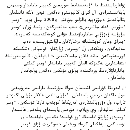
زۇلقارنايىننىڭ دا ءۇندىستانعا جورىعىن كەيبىر ماماندار وسىمەن
بايلانىستىرادى. ال گراف كاليوسترو دەگەن اتپەن ەلگە تانىلعان
يتالياندىق دجۋزەپپە بالزامو جۇرتتى «3000 جىل بويى ءومىر
ءسۇرىپ كەلە جاتىرمىن» دەپ سەندىرگەن. ونىڭ ۇزاق ءومىر
سۇرۋىنە ۆەزۋۆيي جانارتاۋىنىڭ قۋاتى كومەكتەسسە كە-رەك.
ءبىراق وعان كوپشىلىك «شارلاتان-اۆانتيۋريست» دەپ
سەنبەگەن. ويتكەنى ول ءومىرىن ۇزارتقان قوسپانى ەشكىمگە
كورسەتپەگەن جانە قالاي جاسالاتىنىن دا ايتپاعان. كاليوسترونىڭ
ايتقاندارىن نەگىزگە العان كەيبىر ماماندار ءومىر كىلتى
جانارتاۋلاردىڭ وزەگىندە بولۋى مۇمكىن دەگەن بولجامدار
جاساعان.
ال امەريكا قۇرلىعى اشىلعان سوڭ جۇرتتىڭ بارلىعى جەرۇيىقتى
سول ماڭنان ىزدەي باستاعان. ءتۇرلى التىن قالالار تۋرالى اڭىزدار
تاراپ، ول ەۋروپالىقتاردى امەريكاعا كوپتەپ تارتا تۇسكەن. ءومىر
كىلتى ساليقالى وي ويلاپ، دۇرىس پايىمداي بىلەتىن عالىمدار
ءومىردى ۇزارتۋ ادامنىڭ ءوز قولىندا ەكەنىن باياعىدا-اق
تۇسىنگەن. بەلگىلى گرەك ويشىلى دەموكريت ۇزاق ءومىر