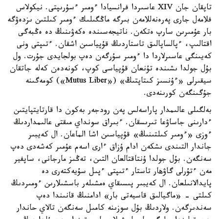
تاپقان جان XIV عاسىردا فرانسيادا ءومىر ءسۇرىپتى. نيكولاس
فلامەل جارى پەرەنەللامەن بىرگە ماڭگىلىك ءومىر كىلتىن ىزدەۋگە
بار عۇمىرىن سارپ ەتكەن. ناتيجەسىندە ەكەۋىنىڭ دە ەڭبەگى
اقتالىپ، ءپالساپالىق تاستاردىڭ قۇپياسىن اشقان. ءتىپتى ونى
كەيىنگى عاسىرلاردا دا ءومىر سۇرگەن دەپ بولجايدى جۇرت. ول
بۇل جولدا ىشىندە تۇنعان قۇپياسى كوپ، كونەدەن كەلە جاتقان
سيقىرلى «ءۇنسىز كىتاپتىڭ» («Mutus Liber») كومەگىنە
جۇگىنگەن كورىنەدى.
بەلگىلى عالىمدار پاراسەلس پەن رودجەر بەكون دا قارتايتپايتىن
ءدارىنى جاساۋعا تىرىسقان. ءبىراق سونداي مىقتى عالىمداردىڭ
ءوزى «ءومىر كىلتىنىڭ» قۇپياسىن اشا الماعان. ال كەيبىر
جاندار التىندى ىشكەن ادام ۇزاق ءارى اسەم عۇمىر كەشەدى دەپ
سەنگەن. بۇل جولدا ۇنتاقتالعان التىن، تەڭىز مارجانى، ساپفير
مەن ءتۇرلى گاۋهار تاستار ءتىپتى ءپىل سۇيەكتەرى دە
پايدالانىلعان. ال كەيبىر پىسىقاي ەمشىلەر باسشىلارىن ءومىردىڭ
كىلتى - «ماگيالىق قاسيەتى بار» ادامنىڭ قانىندا دەپ
سەندىرگەن. ولاردىڭ بۇل سوزىنە كامىل سەنگەن تالاي حاندار