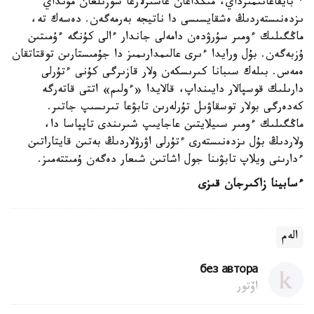
* بايقاعانىمىزداي، مىڭداعان عاسىرلارعا سوزىلعان مۇنداي
ىزدەنىستەردىڭ ەشقايسىسى دا ناتيجە بەرمەگەن. دەسەك تە،
ماڭگىلىك ءومىر سۇرۋدەن دامەلى جاندار ءالى كۇنگە ءۇمىتىن
ۇزبەگەن. بۇل ورايدا ءىرى عالىمدارىمىز دا جۇمىستارىن توقتاتقان
ەمەس. بىلەك سىبانا كىرىسكەن ولار قازىرگى كۇنى ءتۇرلى
دارىلىك قوسپالار دايىنداپ، قالايدا «ءولىم» اتتى قاتەرگە
كەدەرگى بولار توسقاۋىل تۇرلەرىن تابۋعا تىرىسىپ جاتىر.
ماڭگىلىك ءومىر سىيلايتىن عاجايىپ شىرىندى تاپپاسا دا،
ولاردىڭ بۇل ىزدەنىستەرى ءتۇرلى اۋرۋلاردىڭ بەتىن قايتاراتىن
ءدارىنى ويلاپ تابۋىنا جول اشاتىن شىعار دەگەن ۇمىتتەمىز.
ءسابينا زاكىرجان قىزى
الەم
без автора
اۆتور