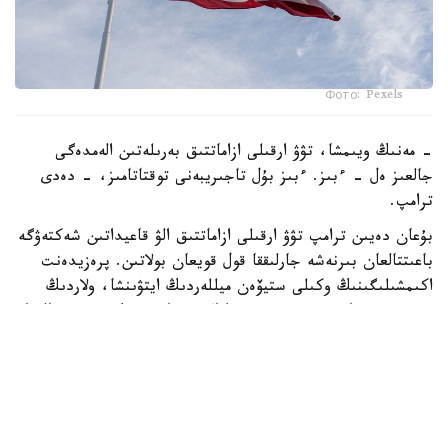
Фото: Pexels
- مەنىڭ ويىمشا، تۋۋ ارقىلى ازاماتتىق بەرىلەتىن الەمدەگى
جالعىز ەل - ءبىز. ءبىز بۇل تاجىريبەنى توقتاتامىز، - دەدى
ترامپ.
بۇعان دەيىن ترامپ تۋۋ ارقىلى ازاماتتىق الۋ قاعيداتىن شەكتەۋگە
باعىتتالعان بىرنەشە جارلىققا قول قويعان بولاتىن. پرەزيدەنت
اكىمشىلىگىنىڭ وكىلى ستيۆەن ميللەردىڭ ايتۋىنشا، ولاردىڭ
ءبىرى «بوسانۋ تۋريزمى» دەپ اتالاتىن تاجىريبەگە تىيىم سالۋعا
قاتىستى.
ايتا كەتەيىك، ا ق ش جاڭا ۆيزالىق كەپىل باعدارلاماسىن
ەنگىزىپ جاتىر، وعان سايكەس يمميگراتسيالىق ۆيزاعا كەيبىر
ءوتىنىش بەرۋشىلەر 100 مىڭنان 250 مىڭ دوللارعا دەيىنگى