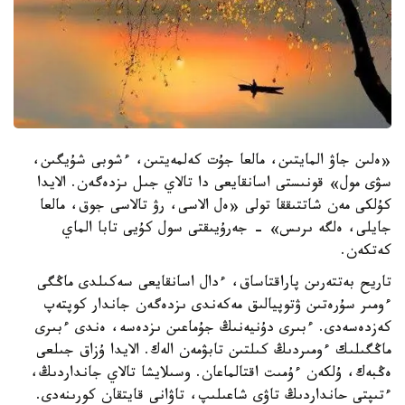
«ەلىن جاۋ المايتىن، مالعا جۇت كەلمەيتىن، ءشوبى شۇيگىن،
سۋى مول» قونىستى اسانقايعى دا تالاي جىل ىزدەگەن. الايدا
كۇلكى مەن شاتتىققا تولى «ەل الاسى، رۋ تالاسى جوق، مالعا
جايلى، ەلگە ىرىس» - جەرۇيىقتى سول كۇيى تابا الماي
كەتكەن.
تاريح بەتتەرىن پاراقتاساق، ءدال اسانقايعى سەكىلدى ماڭگى
ءومىر سۇرەتىن ۋتوپيالىق مەكەندى ىزدەگەن جاندار كوپتەپ
كەزدەسەدى. ءبىرى دۇنيەنىڭ جۇماعىن ىزدەسە، ەندى ءبىرى
ماڭگىلىك ءومىردىڭ كىلتىن تابۋمەن الەك. الايدا ۇزاق جىلعى
ەڭبەك، ۇلكەن ءۇمىت اقتالماعان. وسىلايشا تالاي جانداردىڭ،
ءتىپتى حانداردىڭ تاۋى شاعىلىپ، تاۋانى قايتقان كورىنەدى.