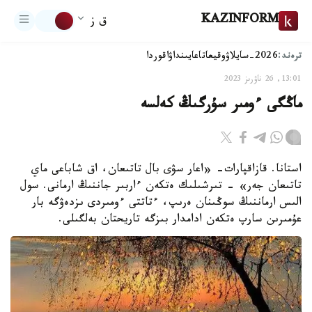
KAZINFORM
ق ز
ترەند:
2026-سايلاۋ
وقيعا
تاعايىنداۋ
اقوردا
13:01, 26 ناۋرىز 2023
ماڭگى ءومىر سۇرگىڭ كەلسە
استانا. قازاقپارات- «اعار سۋى بال تاتىعان، اق شاباعى ماي
تاتىعان جەر» - تىرشىلىك ەتكەن ءاربىر جاننىڭ ارمانى. سول
الىس ارماننىڭ سوڭىنان ەرىپ، ءتاتتى ءومىردى ىزدەۋگە بار
عۇمىرىن سارپ ەتكەن ادامدار بىزگە تاريحتان بەلگىلى.