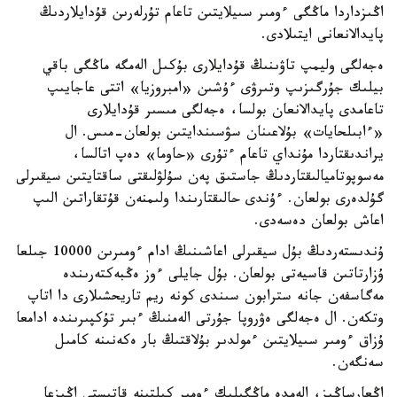
اڭىزداردا ماڭگى ءومىر سىيلايتىن تاعام تۇرلەرىن قۇدايلاردىڭ
پايدالانعانى ايتىلادى.
ەجەلگى وليمپ تاۋىنىڭ قۇدايلارى بۇكىل الەمگە ماڭگى باقي
بيلىك جۇرگىزىپ وتىرۋى ءۇشىن «امبروزيا» اتتى عاجايىپ
تاعامدى پايدالانعان بولسا، ەجەلگى مىسىر قۇدايلارى
«ءابىلحايات» بۇلاعىنان سۋسىندايتىن بولعان-مىس. ال
يراندىقتاردا مۇنداي تاعام ءتۇرى «حاوما» دەپ اتالسا،
مەسوپوتاميالىقتاردىڭ جاستىق پەن سۇلۋلىقتى ساقتايتىن سيقىرلى
گۇلدەرى بولعان. ءۇندى حالىقتارىندا ولىمنەن قۇتقاراتىن الىپ
اعاش بولعان دەسەدى.
ۇندىستەردىڭ بۇل سيقىرلى اعاشىنىڭ ادام ءومىرىن 10000 جىلعا
ۇزارتاتىن قاسيەتى بولعان. بۇل جايلى ءوز ەڭبەكتەرىندە
مەگاسفەن جانە سترابون سىندى كونە ريم تاريحشىلارى دا اتاپ
وتكەن. ال ەجەلگى ەۋروپا جۇرتى الەمنىڭ ءبىر تۇكپىرىندە ادامعا
ۇزاق ءومىر سىيلايتىن ءمولدىر بۇلاقتىڭ بار ەكەنىنە كامىل
سەنگەن.
اڭعارساڭىز، الەمدە ماڭگىلىك ءومىر كىلتىنە قاتىستى اڭىزعا