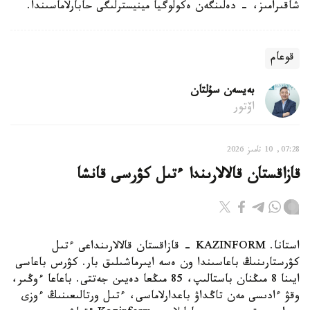
شاقىرامىز، - دەلىنگەن ەكولوگيا مينيسترلىگى حابارلاماسىندا.
قوعام
بەيسەن سۇلتان
اۆتور
07:28, 10 تامىز 2026
قازاقستان قالالارىندا ءتىل كۋرسى قانشا
استانا. KAZINFORM - قازاقستان قالالارىنداعى ءتىل
كۋرستارىنىڭ باعاسىندا ون ەسە ايىرماشىلىق بار. كۋرس باعاسى
ايىنا 8 مىڭنان باستالىپ، 85 مىڭعا دەيىن جەتتى. باعاعا ءوڭىر،
وقۋ ءادىسى مەن تاڭداۋ باعدارلاماسى، ءتىل ورتالىعىنىڭ ءوزى