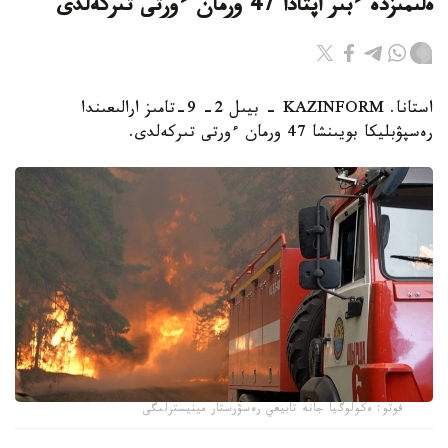
ەلىمىزدە ءبىر اپتادا 47 ورمان ءورتى تىركەلدى
استانا. KAZINFORM - بيىل 2- 9-تامىز ارالىعىندا
رەسپۋبليكا بويىنشا 47 ورمان ءورتى تىركەلدى.
فوتو: ەكولوگيا جانە تابيعي رەسۋرستار مينيسترلىگى