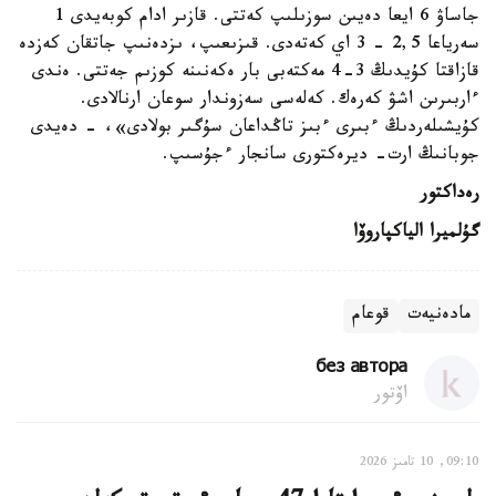
جاساۋ 6 ايعا دەيىن سوزىلىپ كەتتى. قازىر ادام كوبەيدى 1
سەرياعا 2,5 – 3 اي كەتەدى. قىزىعىپ، ىزدەنىپ جاتقان كەزدە
قازاقتا كۇيدىڭ 3-4 مەكتەبى بار ەكەنىنە كوزىم جەتتى. ەندى
ءاربىرىن اشۋ كەرەك. كەلەسى سەزوندار سوعان ارنالادى.
كۇيشىلەردىڭ ءبىرى ءبىز تاڭداعان سۇگىر بولادى»، - دەيدى
جوبانىڭ ارت- ديرەكتورى سانجار ءجۇسىپ.
رەداكتور
گۇلميرا الياكپاروۆا
مادەنيەت
قوعام
без автора
اۆتور
09:10, 10 تامىز 2026