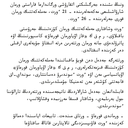
ونىڭ ىشىندە جەرگىلىكتى اتقارۋشى ورگاندارعا قاراستى ورمان
شارۋاشىلىعى مەكەمەلەرىندە - 21 ءورت، مەملەكەتتىك ورمان
قورى جەرلەرىندە - 26 ءورت.
ءورت وشاقتارى مەملەكەتتىك ورمان كۇزەتىنىڭ جەرۇستى
باقىلاۋى، ر م ق ك «قاز اۆياورمان قورعاۋ» كاسىپورنىنىڭ اۋە
پاترۋلدەۋى جانە ورمان ورتتەرىن ەرتە انىقتاۋ جۇيەلەرى ارقىلى
دەر كەزىندە انىقتالدى.
ورتتەرگە جەدەل دەن قويۋ ماقساتىندا مەملەكەتتىك ورمان
كۇزەتىنىڭ قىزمەتكەرلەرى، ر م ق ك «قاز اۆياورمان قورعاۋ»
اۆياتسياسى مەن اۋە ءورت ءسوندىرۋ دەسانتتارى، سونداي-اق
قاجەتتى كۇشتەر مەن تەحنيكا جۇمىلدىرىلدى.
قابىلدانعان جەدەل شارالاردىڭ ناتيجەسىندە ورتتەردىڭ تارالۋىنا
جول بەرىلمەي، وشاقتار قىسقا مەرزىمدە وقشاۋلانىپ،
ءسوندىرىلدى.
- ورماندى قورعاۋ - ورتاق مىندەت. تابيعات اياسىندا دەمالۋ
كەزىندە ءورت قاۋىپسىزدىگى تالاپتارىن قاتاڭ ساقتاۋعا