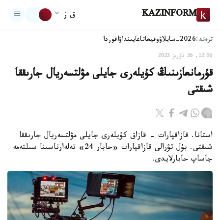
KAZINFORM
ق ز
ترەند:
2026-سايلاۋ
وقيعا
تاعايىنداۋ
اقوردا
12:06, 26 ناۋرىز 2023
قۇرمانعازىنىڭ كۇيلەرى جايلى مۋلتسەريال جارىققا
شىقتى
استانا. قازاقپارات - قازاق كۇيلەرى جايلى مۋلتسەريال جارىققا
شىقتى. بۇل تۋرالى قازاقپارات «حابار 24» تەلەارناسىنا سىلتەمە
جاساپ حابارلايدى.