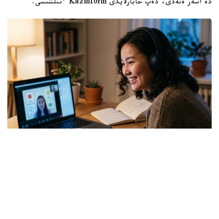
دە اسەر ەتەدى، دەپ حابارلايدى Kazinform ءتىلشىسى.
فوتو: kazinform/ج ي
ءتىل كۋرستارىنداعى باعانى سالىستىرعان كەزدە ەرەسەكتەرگە
ارنالعان اعىلشىن ءتىلى باعدارلاماسىنا توقتالدىق. سەبەبى
قازىرگى كەزدە ءدال وسى كۋرسقا سۇرانىس ارتىپ تۇر.