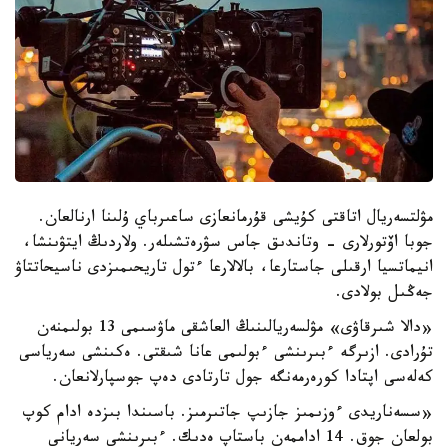
مۋلتسەريال اتاقتى كۇيشى قۇرمانعازى ساعىرباي ۇلىنا ارنالعان.
جوبا اۆتورلارى - وتاندىق جاس سۋرەتشىلەر. ولاردىڭ ايتۋىنشا،
انيماتسيا ارقىلى جاستارعا، بالالارعا ءتول تاريحىمىزدى ناسيحاتتاۋ
جەڭىل بولادى.
«دالا شىرقاۋى» مۋلسەريالىنىڭ العاشقى ماۋسىمى 13 بولىمنەن
تۇرادى. ازىرگە ءبىرىنشى ءبولىمى عانا شىقتى. ەكىنشى سەرياسى
كەلەسى اپتادا كورەرمەنگە جول تارتادى دەپ جوسپارلانعان.
«سسەناريدى ءوزىمىز جازىپ جاتىرمىز. باسىندا بىزدە ادام كوپ
بولعان جوق. 14 اداممەن باستاپ ەدىك. ءبىرىنشى سەريانى