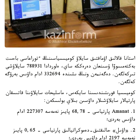
استانا قالالىق اۋماقتىق سايلاۋ كوميسسياسىنىڭ ءتوراعاسى باحىت
بەكتەمىسوۆا ۇسىنعان دەرەككە ساي، ەلوردادا 788931 سايلاۋشى
تىركەلگەن. دەگەنمەن ونىڭ ىشىندە 332694 ادام داۋىس بەرۋگە
كەلگەن.
كوميسسيا قورىتىندىسىنا سايكەس، ماسليحات سايلاۋىنا قاتىسقان
پارتيالار سايلاۋشىلار داۋسىن بىلاي بولىسكەن:
1. Amanat پارتياسى - 68,78 پايىز نەمەسە 227307 ادام
داۋىس بەردى؛
2. «اۋىل» حالىقتىق-دەموكراتيالىق پارتياسى - 0,65 پايىز
نەمەسە 2197 ادام داۋىس بەردى؛