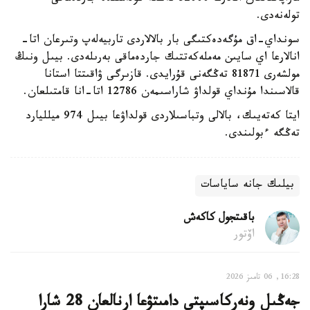
تولەنەدى.
سونداي-اق مۇگەدەكتىگى بار بالالاردى تاربيەلەپ وتىرعان اتا-
انالارعا اي سايىن مەملەكەتتىك جاردەماقى بەرىلەدى. بيىل ونىڭ
مولشەرى 81871 تەڭگەنى قۇرايدى. قازىرگى ۋاقىتتا استانا
قالاسىندا مۇنداي قولداۋ شاراسىمەن 12786 اتا-انا قامتىلعان.
ايتا كەتەيىك، بالالى وتباسىلاردى قولداۋعا بيىل 974 ميلليارد
تەڭگە ءبولىندى.
بيلىك جانە ساياسات
باقىتجول كاكەش
اۆتور
16:28, 06 تامىز 2026
جەڭىل ونەركاسىپتى دامىتۋعا ارنالعان 28 شارا