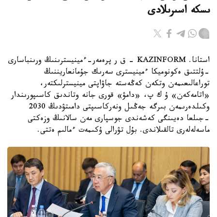
ىسكە اسىرىلادى
استانا. KAZINFORM - ق ر پرەمەر-ءمينيسترىنىڭ ورىنباسارى
-ۇلتتىق ەكونوميكا ءمينيسترى سەرىك جۇمانعاريننىڭ
توراعالىعىمەن وتكەن كەڭەستە جاۋاپتى مينيسترلىكتەر،
«اتامەكەن» ۇ ك پ، «دامۋ» قورى جانە وتاندىق كاسىپورىندار
وكىلدەرىمەن بىرگە جەڭىل ونەركاسىپتى دامىتۋدىڭ 2030
-جىلعا دەيىنگى كەشەندى جوسپارى مەن سالانىڭ وزەكتى
ماسەلەلەرى تالقىلاندى. بۇل تۋرالى ۇكىمەت ءمالىم ەتتى.