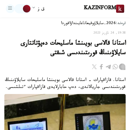
KAZINFORM
ق ز
ترەند:
2026-سايلاۋ
وقيعا
تاعايىنداۋ
اقوردا
19:58, 24 ناۋرىز 2023
استانا قالاسى بويىنشا ماسليحات دەپۋتاتتارى
سايلاۋىنىڭ قورىتىندىسى شىقتى
استانا. قازاقپارات - استانا قالاسى بويىنشا ماسليحات سايلاۋىنىڭ
قورىتىندىسى جاريالاندى، دەپ حابارلايدى قازاقپارات ءتىلشىسى.