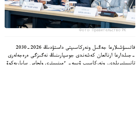
Фото: Правительство РК
قاتىسۋشىلارعا جەڭىل ونەركاسىپتى دامىتۋدىڭ 2026-2030
-جىلدارعا ارنالعان كەشەندى جوسپارىنىڭ نەگىزگى ەرەجەلەرى
تانىستىرىلدى. ونەركاسىپ ۆيسە- ءمينيسترى ولجاس ساپاربەكوۆ
اتاپ وتكەندەي، قۇجات زاڭناما، ساتىپ الۋ تەتىگىن جەتىلدىرۋ،
«كولەڭكەلى» يمپورتقا قارسى ءىس-قيمىل، ينۆەستيتسيا تارتۋ،
وتاندىق برەندتى دامىتۋ مەن كادر دايارلاۋعا ارنالعان 28 ءىس-
شارانى قامتيدى.