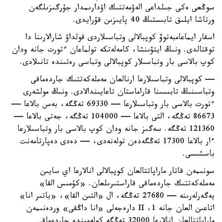
سوڭعى ەكى جىلداعى الەۋمەتتىك اۋدارىمدار جۇرگىزىلگەن
ورتاشا ايلىق تابىستىڭ 40 پايىزىن قۇرايدى.
اسقار ايماعامبەتوۆ كوپبالالى وتباسىلاردى قولداۋ شارالارىنا دا
توقتالدى. ونىڭ ايتۋىنشا، كامەلەتكە تولماعان ءتورت جانە ودان
كوپ بالاسى بار وتباسىلار كوپبالالى وتباسى رەتىندە تانىلادى.
— كوپبالالى وتباسىلارعا ارنالعان مەملەكەتتىك جاردەماقى
وتباسىنىڭ تابىسىنا قاراماستان تاعايىندالادى. ونىڭ مولشەرى
ءتورت بالاسى بار وتباسىلارعا — 69330 تەڭگە، بەس بالاعا —
86673 تەڭگە، التى بالاعا — 104000 تەڭگە، جەتى بالاعا —
121360 تەڭگە. سەگىز جانە ودان كوپ بالاسى بار وتباسىلارعا
ءار بالاعا 17300 تەڭگەدەن تولەنەدى، — دەدى دەپارتامەنت
باسشىسى.
سونىمەن قاتار ماراپاتتالعان كوپبالالى انالارعا اي سايىن
مەملەكەتتىك جاردەماقى قاراستىرىلعان. «كۇمىس القا»
يەگەرلەرىنە — 27680 تەڭگە، ال «التىن القا»، «باتىر انا»
اتاعىن العان جانە 1، II دارەجەلى «انا داڭقى» وردەنىمەن
ماراپاتتالعان انالارعا 32000 تەڭگە كولەمىندە جاردەماقى