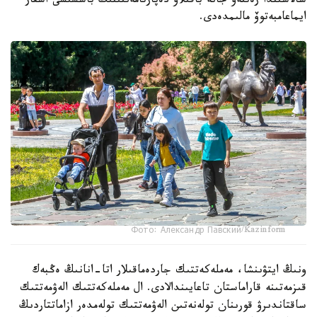
سالاسىندا رەتتەۋ جانە باقىلاۋ دەپارتامەنتىنىڭ باسشىسى اسقار
ايماعامبەتوۆ مالىمدەدى.
Фото: Александр Павский/Kazinform
ونىڭ ايتۋىنشا، مەملەكەتتىك جاردەماقىلار اتا-انانىڭ ەڭبەك
قىزمەتىنە قاراماستان تاعايىندالادى. ال مەملەكەتتىك الەۋمەتتىك
ساقتاندىرۋ قورىنان تولەنەتىن الەۋمەتتىك تولەمدەر ازاماتتاردىڭ