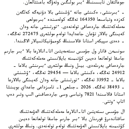
جوعالتقان تابىسىنىڭ ءبىر بولىگىن وتەۋگە باعىتتالعان.
- ءبىرىنشى، ەكىنشى جانە ءۇشىنشى بالا دۇنيەگە كەلگەن
كەزدە وتباسىعا 164350 تەڭگە كولەمىندە ءبىرجولعى
مەملەكەتتىك جاردەماقى تولەنەدى. ءتورتىنشى جانە ودان
كەيىنگى بالالار تۋعان جاعدايدا تولەم مولشەرى 272475 تەڭگە،
- دەدى سپيكەر استانا قالاسىنىڭ كوممۋنيكاتسيالار الاڭىندا.
سونىمەن قاتار ول جۇمىس ىستەمەيتىن اتا-انالارعا بالا ءبىر جارىم
جاسقا تولعانعا دەيىن كۇتىمىنە بايلانىستى مەملەكەتتىك
جاردەماقى بەرىلەدى. بيىل ونىڭ مولشەرى ءبىرىنشى بالاعا -
24912 تەڭگە، ەكىنشى بالاعا — 29454 تەڭگە، ءۇشىنشى
بالاعا - 33952 تەڭگە، ءتورتىنشى جانە ودان كەيىنگى بالالارعا
- 38493 تەڭگە. 2026 -جىلعى 1- تامىزداعى جاعداي بويىنشا
استانا قالاسىندا 7821 وتباسى وسى جاردەماقىنى الىپ وتىر دەپ
اتاپ ءوتتى.
ال جۇمىس ىستەيتىن اتا-انالارعا مەملەكەتتىك الەۋمەتتىك
ساقتاندىرۋ قورىنان بالا ءبىر جارىم جاسقا تولعانعا دەيىن
كۇتىمىنە بايلانىستى الەۋمەتتىك تولەم تولەنەدى. ونىڭ مولشەرى