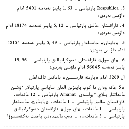
3. Respublica پارتياسى - 1,63 پايىز نەمەسە 5401 ادام
داۋىس بەردى؛
4. قازاقستان حالىق پارتياسى - 5,12 پايىز نەمەسە 18174 ادام
داۋىس بەردى؛
5. «بايتاق» جاسىلدار پارتياسى - 5,49 پايىز نەمەسە 18154
ادام داۋىس بەردى؛
6. «اق جول» قازاقستان دەموكراتيالىق پارتياسى - 19,96
پايىز نەمەسە 56045 ادام داۋىس بەردى؛
ال 3269 ادام «بارىنە قارسىمىن» باعانىن تاڭداعان.
«5 جانە ودان دا كوپ پايىزىن العان ساياسي پارتيالار ءۇشىن
مانداتتار بىلاي ءبولىندى: Amanat پارتياسى - 12 ماندات،
قازاقستان حالىق پارتياسى - 1 ماندات، «بايتاق» جاسىلدار
پارتياسى - 1 ماندات، «اق جول» قازاقستان دەموكراتيالىق
پارتياسى - 3 ماندات»، - دەپ مالىمدەدى باحىت بەكتەمىسوۆا.