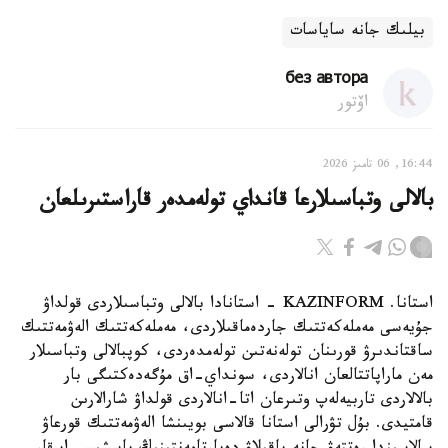
بيلىك جانە ساياسات
без автора
اۆتور
16:44, 06 تامىز 2026
بالالى وتباسىلارعا قانداي تولەمدەر قاراستىرىلعان
استانا. KAZINFORM - استانادا بالالى وتباسىلاردى قولداۋ
جۇيەسى مەملەكەتتىك جاردەماقىلاردى، مەملەكەتتىك الەۋمەتتىك
ساقتاندىرۋ قورىنان تولەنەتىن تولەمدەردى، كوپبالالى وتباسىلار
مەن ماراپاتتالعان انالاردى، سونداي-اق مۇگەدەكتىگى بار
بالالاردى تاربيەلەپ وتىرعان اتا-انالاردى قولداۋ شارالارىن
قامتيدى. بۇل تۋرالى استانا قالاسى بويىنشا الەۋمەتتىك قورعاۋ