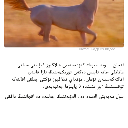
Фото: Кадр из видео
اقجان - وتە سيرەك كەزدەسەتىن قىلاڭبوز ءتۇستى جىلقى.
عاناتلى جانە تابىس دەگەن تۇرىكمەننىڭ تازا قاندى
اقالتەكەسىنەن تۋعان. مۇنداي قىلاڭبوز تۇكتى جىلقى اقالتەكە
تۇقىمىنىڭ ءوز ىشىندە 3 پايىزعا جەتپەيدى.
سول سەبەپتى الەمدە دە، الەۋمەتتىك جەلىدە دە اقجاننىڭ داڭقى
كەڭ تارادى.
دالا توسىندەگى ۆيدەونى 2 ميلليوننان استام وقىرمانى بار
تانىمال بلوگەر داستان مۇحامەتراحىم پاراقشاسىندا جاريالادى.