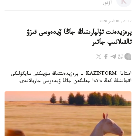
اۆتور
20:17, 08 تامىز 2026
پرەزيدەنت تۇلپارىنىڭ جاڭا ۆيدەوسى قىزۋ
تالقىلانىپ جاتىر
استانا. KAZINFORM - پرەزيدەنتتىڭ سۇيىكتى سايگۇلىگى
اقجاننىڭ كەڭ دالادا جەلىگەن جاڭا ۆيدەوسى جاريالاندى.