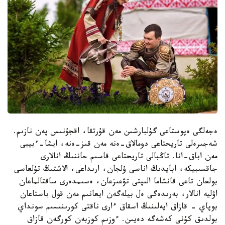
ەجەلگى ەپوستاعى گۇلبارشىن مەن قۇرتقا، اقجۇنىس پەن نازىم.
شەجىرەلى تاريحتاعى دومالاق-ەنە مەن قىز-ەنە، ايشا-ءبيبى
مەن اباق-انا. تاڭبالى تاريحتاعى قاسىم حاننىڭ انالارى
جاقسىبيكە، ابايدىڭ اناسى ۇلجان، ارىداعى، الاشتىڭ تۇلعاسى
بولعان تاعى قانشاما الىپتى تۋعىزعان، ەسىمدەرى ساقتالماعان
اۋليە انالار، بەرىدەگى ەل بيلەگەن ايعانىم مەن قول باستاعان
بوپاي - قازاق ايەلىنىڭ اسقاق ءارى ناقتى كورىنىسىم سونداي
بولدىق كۇنى كەشەگە دەيىن. ءوزىم كوزبەن كورگەن قازاق