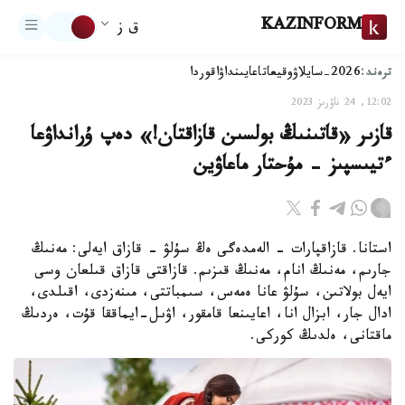
KAZINFORM
ق ز
ترەند:
2026-سايلاۋ
وقيعا
تاعايىنداۋ
اقوردا
12:02, 24 ناۋرىز 2023
قازىر «قاتىنىڭ بولسىن قازاقتان!» دەپ ۇرانداۋعا
ءتيىسپىز - مۇحتار ماعاۋين
استانا. قازاقپارات - الەمدەگى ەڭ سۇلۋ - قازاق ايەلى: مەنىڭ
جارىم، مەنىڭ انام، مەنىڭ قىزىم. قازاقتى قازاق قىلعان وسى
ايەل بولاتىن، سۇلۋ عانا ەمەس، سىمباتتى، مىنەزدى، اقىلدى،
ادال جار، ابزال انا، اعايىنعا قامقور، اۋىل-ايماققا قۇت، ەردىڭ
ماقتانى، ەلدىڭ كوركى.