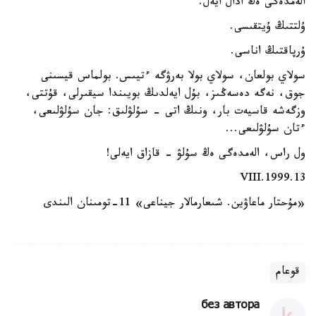
الەمدەگى ەڭ ادال ايەل.
ۇلتتىڭ ۇيتقىسى.
ۇرپاقتىڭ اناسى.
سولاي بولعان، سولاي بولا بەرۋگە ءتيىس. بولماس قيسىنى
جوق، نەگە دەسەڭىز، بۇل ايەلدىڭ بويىندا سيقىرلى، قۇتتى،
وزگەشە قاسيەت بار، ونىڭ اتى - سۇلۋلىق: جان سۇلۋلىعى،
ءتان سۇلۋلىعى...
ول راس، الەمدەگى ەڭ سۇلۋ - قازاق ايەلى!
13.VIII.1999
«مۇحتار ماعاۋين. شىعارمالار جيناعى» 11-تومىنان الىندى
قوعام
без автора