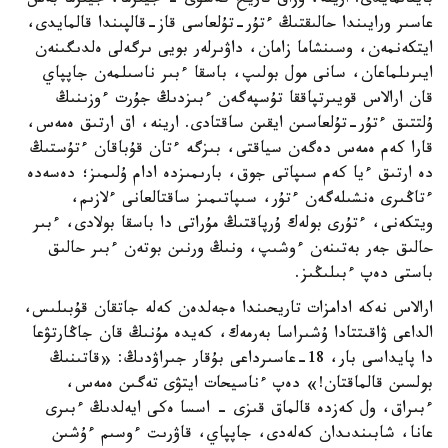
بايقالمايدى. ارينە، ۇزاق تاريح كەشۋى - جيىرما، جيىرما بەس
عاسىر ورايىندا حالىقتىڭ ءتۇر-تۇلعاسى قاز-قالپىندا قالمايدى،
ايتكەنمەن، وسىنشاما زامان، داۋىرلەر بويى ىرگەلى ەلدىگىنەن
ايىرىلماعان، سانى مول بولىپ، باسقا ءبىر ناسىلمەن جاپپاي
قان ارالاس قويىرتپاققا تۇسپەگەن ءبىزدىڭ جۇرت ءوزىنىڭ
ۇلتتىق ءتۇر-تۇلعاسىن ايقىن ساقتادى. ارينە، اق ارتىق ەمەس،
قارا كەم ەمەس دەگەن سياقتى، بىزگە ءتان قۇباقان ءتۇستىڭ
دە ارتىق ءيا كەم سىپاتى جوق، بارىمىزدە ادام ۇلىمىز؛ دەسەدە
ءتاڭىرى ەنشىلەگەن ءتۇر، سىپاتىمىز ساقتالعانى ءلازىم،
ويتكەنى، ءتۇرى بولەك ۇرپاقتىڭ مۇراتى دا باسقا بولادى، ءبىر
حالىق جەر بەتىنەن ءوشىپ، ونىڭ ورنىن بوتەن ءبىر حالىق
باستى دەپ ءبىلىڭىز.
ارالاس نەكە ادامزات تاريحىندا ەجەلدەن كەلە جاتقان قۇبىلىس،
الداعى ۋاقىتتادا ۇشىراسا بەرمەك، كەيدە مۇنىڭ قان جاڭارتۋعا
دا پايداسى بار، 18-عاسىرداعى بۇقار جىراۋدىڭ: «قاتىنىڭ
بولسىن قالماقتان!» دەپ ءناسيحات ايتۋى تەگىن ەمەس،
ءبىراق، ول كەزدە قالماق قىزى - اسسا ەكى ايەلدىڭ ءبىرى
عانا، شابىندىدان كەلەدى، جاپپاي، قاۋرىت ءوسىم ءۇشىن