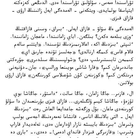
تۋراسىندا ەمەس، سۇلۋلىق تۋراسىندا ەدى. الدىڭعى كەزەكتە
ايتپاسقا بولمايدى. ويتكەنى - الەمدەگى ايەل زاتىنىڭ ارۋى -
قازاق قىزى.
الەمدەگى ەڭ سۇلۋ - قازاق ايەلى. ءبىراق، وسىنى قازاقتىڭ
ءوزى بىلەمە ەكەن؟ بىلگەن. اباي زامانىندا، ماعجان زامانىندا.
ءتىپتى ءبىزدىڭ اكە، اعالارىمىزدىڭ تۇسىندا. «ايتتىم سالەم
قالام قاس» كىمگە ارنالدى؟ «جەلسىز تۇندە جارىق اي»
كىممەن تابىستىرىلىپ ەدى؟ «شولپىسىنىڭ سىلدىرى» جۇرەكتى
جاندىرعان كىم؟ «قارا شاشى مويىنعا ورالىپ»، جان-دۇنيەنى
ەرىتكەن كىم؟ «كوزىنەن كۇن شۇعىلاسى كورىنگەن» قازاق ارۋى
بولاتىن.
ال، قازىر.. جاڭا زامان، جاڭا سالت، ءداستۇر، جاڭاشا بوي
تۇزەۋ، جاڭاشا كيىم ۇلگىلەرى... قازاق قىزى بۇرىنعىدان دا سۇلۋ
كورىنەدى ماعان. بۇل وزگەشە جاعدايعا العاش رەت ءبىزدىڭ
ايەل - التى بالانىڭ اناسى، قانشاما نەمەرەنىڭ اجەسى بولىپ
وتىرعان ءبىزدىڭ بايبىشە نازار اۋدارعان ەدى، تەلەديدار قاراپ
وتىرىپ: «قازىرگى قىزدار قانداي ادەمى!- دەدى،- ءبارى دە