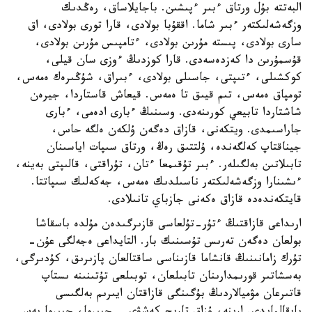
البەتتە بۇل ورتاق ءبىر ءپىشىن. باجايلاساق، رەڭدىك
وزگەشەلىكتەر ءبىر شاما. اققۇبا بولادى، قارا تورى بولادى، اق
سارى بولادى، پىستە مۇرىن بولادى، ءتامپىس مۇرىن بولادى،
قۇسمۇرىن دا كەزدەسەدى. قارا كوزدىڭ ءوزى سان قيلى،
كوكشىلى، ءتىپتى، جاسىلى بولادى، ءبىراق، شۇڭىرەك ەمەس،
تومپاق ەمەس، تىم قيىق تا ەمەس. قيعاش قاستاردا، جيرەن
شاشتاردا تابيعي كورىنەدى. وسىنىڭ ءبارى ادەمى، ءبارى
جاراسىمدى. ويتكەنى، قازاق دەگەن ۇلكەن ەلگە حاس،
جيناقتاپ كەلگەندە، ۇلتتىق رەڭ، ورتاق سىپات اياسىنان
تابىلاتىن بەلگىلەر. ءبىر تۇقىمعا ءتان، تۇراقتى، قالىپتى بەينە،
ءىشىنارا وزگەشەلىكتەر ناسىلدىك ەمەس، جەكەلىك سىپاتتا.
قايتكەندەدە قازاق ەكەنى جازباي تانىلادى.
ارىداعى قازاقتىڭ ءتۇر-تۇلعاسى قازىرگىدەن مۇلدە باسقاشا
بولعان دەگەن تەرىس تۇسىنىك بار. التايداعى ەجەلگى عۇن-
تۇرك زامانىنىڭ قانشاما قازىناسى ساقتالعان پازىرىق، كۇدىرگى،
بەسشاتىر قورىمدارىنان تابىلعان، توبىلعى تۇتىنىنە ىستاپ
قاتىرعان مۋميالاردىڭ بۇگىنگى قازاقتان ايىرىم بەلگىسى