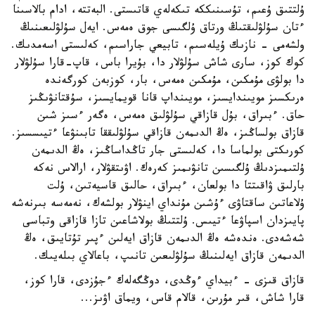
ۇلتتىق ۇعىم، تۇسىنىككە تىكەلەي قاتىستى. البەتتە، ادام بالاسىنا
ءتان سۇلۋلىقتىڭ ورتاق ۇلگىسى جوق ەمەس. ايەل سۇلۋلىعىنىڭ
ولشەمى - نازىك ۇيلەسىم، تابيعي جاراسىم، كەلىستى اسەمدىك.
كوك كوز، سارى شاش سۇلۋلار دا، بۇيرا باس، قاپ-قارا سۇلۋلار
دا بولۋى مۇمكىن، مۇمكىن ەمەس، بار، كوزبەن كورگەندە
ەرىكسىز مويىندايسىز، مويىنداپ قانا قويمايسىز، سۇقتانۋىڭىز
حاق. ءبىراق، بۇل قازاقي سۇلۋلىق ەمەس، ەگەر ءسىز شىن
قازاق بولساڭىز، ەڭ الدىمەن قازاقي سۇلۋلىققا تابىنۋعا ءتيىسسىز.
كورىكتى بولماسا دا، كەلىستى جار تاڭداساڭىز، ەڭ الدىمەن
ۇلتىمىزدىڭ ۇلگىسىن تانۋىمىز كەرەك. اۋىتقۋلار، ارالاس نەكە
بارلىق ۋاقىتتا دا بولعان، ءبىراق، حالىق قاسيەتىن، ۇلت
ۇلاعاتىن ساقتاۋى ءۇشىن مۇنداي اينۋلار بولشەك، نەمەسە بىرنەشە
پايىزدان اسپاۋعا ءتيىس. ۇلتتىڭ بولاشاعىن تازا قازاقى وتباسى
شەشەدى. ەندەشە ەڭ الدىمەن قازاق ايەلىن ءپىر تۇتايىق، ەڭ
الدىمەن قازاق ايەلىنىڭ سۇلۋلىعىن تانىپ، باعالاي بىلەيىك.
قازاق قىزى - ءبيداي ءوڭدى، دوڭگەلەك ءجۇزدى، قارا كوز،
قارا شاش، قىر مۇرىن، قالام قاس، ويماق اۋىز...