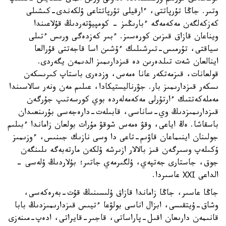
وتىر. جاڭا تۇرپاتتى، ءارقيلى تۇرپاتتاعى ۇلكەندى-كىشىلى
كەزكەلگەن مەكەمەگە ءبارىڭىز - كومپيۋتەردىڭ قۇلاعىندا
ويناعان قازاق قىزىن كورەسىز. ءبىر كەزدەگى ورىس ءتىلى
سياقتى، تۇرمىس-تىرشىلىك ءۇشىن اسا قاجەتتى قۇرالعا
اينالعان شەت تىلدەرىن دە قىزدارىمىز الدىمەن يگەردى.
قولعانات، قىزمەتكەر عانا ەمەس، وزدەرى باستاپ كىرىسكەن
ىسكەر قىزدارىمىز بار. جۋرناليستيكادا، عىلىم مەن ونەر سالاسىندا
مەملەكەتتىك ءارتۇرلى مەكەمەلەردە بوي كورسەتىپ جۇرگەن
قىزدارىمىزدىڭ وي-ساناسى، قابىلەت-دارەجەسى بۇرىنعىدان
باسقاشا. ەڭ اياعى، وقۋ ەمەس شوقۋ مۇرات بولعان زاماندا ءبىلىم
جولىنان اينىماعان قاۋىم-تاعى دا وسى نازىك جىنىس، ءوزىمىز
ۇكىلەپ وسىرگەن قىز بالالار ازىرشە ۇلكەن مارتەبەگە ىلىنگەن
جوق، جاستارى جەتپەي، ۇلگىرمەي جاتىر؛ بۇلاردىڭ ۇلەسى -
الداعى ХХІ عاسىردا.
جاڭا عاسىر، جاڭا زاماندا قازاق ۇلىسىنىڭ قۇت-بەرەكەسى،
وشاق-ۇيتقىسى، ابزال اناسى بولۋعا ءتيىس قىزدارىمىزدىڭ بابا
قانىمەن دارىعان اقىل-پاراساتى، قاجىر-قايراتى، ادەپ-مىنەزى