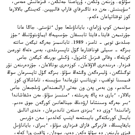
سۇلۋ». وزىنەن وتكەن، ۇرپاعىنا جەتكەن، قىزعانىش ەمەس،
ءسۇيىنىش. مەن دە تاڭىرقاي قاراپ قالىپپىن. كەيىنگى بالالارعا
كوز توقتاتپاعان ەكەم.
سونىمەن كوپ ۇزاماي، باياناۋىلعا جول ءتۇستى. جاڭا عانا
جۇرتىمەن قايتا-قايتا تابىسقان جۇسىپبەك ايماۋىتوۆتىڭ ءجۇز
جىلدىق تويى - تامىز، 1989. تابانىمىز جەرگە تيگەن ساتتە
بىزگە - سىيلى قوناقتارعا گۇل تاپسىرىلدى، بەس ەتەك تورعىن
كويلەك، وقالى قىزىل كامزول، ۇكىلى بورىك كيگەن جاس
قىزدار. ەرىندەرى الاۋلاعان، كوزدەرى بوتالاعان، جۇزدەرىنەن نۇر
توگىلگەن، ۇلبىرەگەن وڭشەڭ سۇلۋ. بىزگە گۇل تاپسىرعان سوڭ
قىمسىنا تولقىپ، توپتانىپ تۇرعاندا سۇيسىنە، تاماشالاي كوز
سالدىم، ون بەس پەن ون جەتى ارالىعىنداعى ۋىلجىعان جاس
بالالار، ءبارى دە پاك پەرىشتە، ءمىنسىز سۇلۋ. مەن ەشقاشاندا
ءبىر جەرگە وسىنشاما ارۋدىڭ جينالعانىن كورگەن جوق ەدىم.
زامانىندا ءوزى دە ءبىزدى ەستەن تاندىرعان، ەندى انالىق
بايسال كورىكتەگى بايبىشەمە ايتىپ كەلدىم: سەن دۇرىس
بايقاپسىڭ، قازىرگى قازاق قىزدارى سۇلۋ، ءبىراق، باياناۋىل
قىزى بارىنەن دە سۇلۋ ەكەن دەپ. سودان، ۋاقىت وزا كەلە،