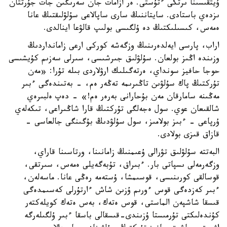
ۇيتقىسىنا ىرتكى ءتۇستى. ەر ازامات جان سەرىگىن جات جۇرتتان
ىزدەي باستادى. سايتاننىڭ سارى ساپالاعى سۇلۋلىقتىڭ عانا
ەمەس، كىسىلىكتىڭ دە ۇلگىسى بولىپ قالۋعا اينالدى.
اراب، پارسى ايەلدەرىنىڭ وزگەشە كوركى ارعى زامانداردىڭ
وزىندە اڭىز بولعان. سۇلۋلىق جىرشىسى، سىرلى سەزىم كۇيشىسى
حوجا حافيز سونداي، ەرتەگىلىك ارۋلاردى بىلە تۇرا: «مەن
تۇركتىڭ پاك سۇلۋىن تاڭىرىمە تەڭەر ەم، - بەتىندەگى ءبىر
مەڭىنە سامارقان مەن بۇحارانى بەرەر ەم!» - دەپ ەلبىرەي
شالقىعان عوي. سول ەجەلگى تۇركتىڭ قارا شاڭىراعى، تىكەلەي
ۇرپاعى - ءبىز بولامىز، سول سۇلۋدىڭ بۇگىنگى جالعاسى -
قازاق قىزى بولادى.
البەتتە سۇلۋلىق تۋرالى ۇعىمنىڭ زامانىنا، ورتاسىنا قاراي،
وزگەرمەلى ىسپاتى بار. ءبىراق، تۇبەگەيلى ەمەس، سىرتقى،
قوسالقى كورىنىسى، قوسىمشا، ۇستەمە رەڭى عانا. ماسەلەن،
ءبىر كەزدەگى قوس ءورىم ۇزىن شاش ءارتۇرلى كەسىمدەگى
قىسقا شاشپەن الماستى، قوس ەتەك، بەس ەتەك كويلەكتەر
كۇندەلىكتى تۇرمىستا ۇزىندى-قىسقالى باسقا ءبىر ۇلگىلەرگە