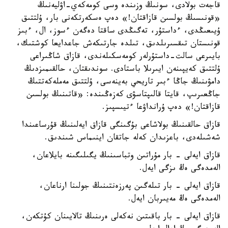
قاجەت بولادى، سونىڭ وزىندە وسى كومەكەي-اۋليەنىڭ
«قونىسىڭ بولسىن قازاقتان!» دەپ ەسكەرتكەنى بار، ۇلتتىق
ۇيىعىڭدى، ءداستۇر، تەگىڭدى ساقتا دەگەن ءسوز، ال، ءبىز
قونىستان تىقسىرىلدىق، تىلدە جارتىكەش جاعدايعا كوشتىك،
بايىرعى سالت-داستۇرلەر كومەسكىلەندى، قازاق شاڭىراعى
ۇلتتىق كەيپىنەن ايىرىلا باستادى. سوندىقتان، حالقىمىزدىڭ
دامۋىنىڭ جاڭا ءبىر تاريحي بەينەسى، ۇلتتىق مەملەكەتتىڭ
جاڭعىرىپ، قايتا قالىپتاسۋى كەزەڭىندە: «قاتىنىڭ بولسىن
قازاقتان!» دەپ ۇرانداۋعا ءتيىسپىز.
قازاق حالقىنىڭ بولاشاعى بۇگىنگى قازاق ايەلىنىڭ قۇرساعىندا
شەشىلەدى، باعزىدان كەلە جاتقان اينىماس شىندىق.
قازاق ايەلى - بار مۇراتىن وتباسىنىڭ يگىلىگىنە بايلاعان،
الەمدەگى ەڭ ىزگى ايەل.
قازاق ايەلى - بار تىلەگىن پەرزەنتىنىڭ جولىنا ارناعان،
الەمدەگى ەڭ مەيىربان ايەل.
قازاق ايەلى - بار باقىتىن نەكەلى ەرىنىڭ تالايىنان كۇتكەن،