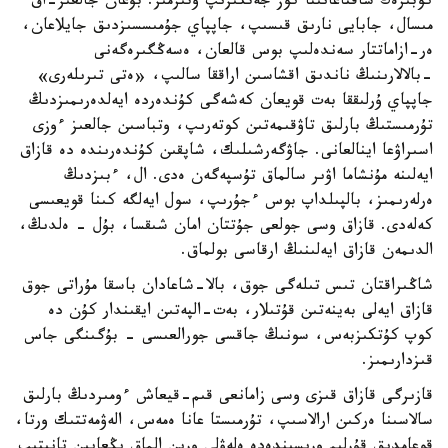
كوبىرەك ساقتاعانىنا كوز جەتكىزىپ وتىرمىز. بۇعان جالعىز-اق
مىسال، جابايى نارىق قىسىپ، جاپپاي جۇمىسسىزدىق جايلاعان،
ەر-ازاماتتار سەندەلىپ بوس قالعان، ەسەڭگىرەگەنى
-بالالارىنىڭ ناندىق اقشاسىن اراققا سالىپ، «ەتى تىرىلەرى»
جاپپاي ۇرلىققا بەت قويعان كەشەگى كۇندەردە ايەلدەرىمىزدىڭ
تۇرمىستىڭ بارلىق تاۋقىمەتىن كوتەرىپ، وتباسىن جالعىز ءوزى
اسىراۋعا اينالعانى. جاۋگەرشىلىك، شاپقىن كۇندەرىندە دە قازاق
ايەلىنە مۇنشاما اۋىر سالماق تۇسپەگەن ەدى. ال، ءبىزدىڭ
ەرلەرىمىز، بالپىلداپ بوس ءجۇرىپ، سول ايەلگە كىنا قويعىسى
كەلەدى. قازاق وسى جولعى جۇتتان امان شىقسا، بۇل - ەلدىڭ،
الدىمەن قازاق ايەلىنىڭ ارقاسى بولماق.
شاڭىراقتان تىس تىلەگى جوق، بالا-شاعادان باسقا مۇراتى جوق
قازاق ايەلى بەينەتىن قۇتىلار، بەت-الپەتىن ايقىندار كۇن دە
كوپ كۇتكىزبەس، سونىڭ جاقسى جورالعىسى - بۇگىنگى جاس
قىزدارىمىز.
قازىرگى قازاق قىزى وسى زامانعى قىم-قيعاش ءومىردىڭ بارلىق
سالاسىنا ەركىن ارالاسىپ، تۇرمىستا عانا ەمەس، الەۋمەتتىك ورتا،
قوعامدىق قۇرلىم ورىسىندەدە ەلەۋلى ورىن الماق ىڭعايىن تانىتىپ