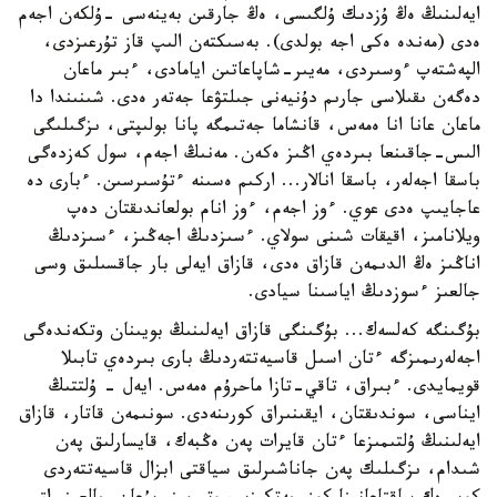
ايەلىنىڭ ەڭ ۇزدىك ۇلگىسى، ەڭ جارقىن بەينەسى -ۇلكەن اجەم
ەدى (مەندە ەكى اجە بولدى). بەسىكتەن الىپ قاز تۇرعىزدى،
الپەشتەپ ءوسىردى، مەيىر-شاپاعاتىن ايامادى، ءبىر ماعان
دەگەن ىقىلاسى جارىم دۇنيەنى جىلتۋعا جەتەر ەدى. شىنىندا دا
ماعان عانا انا ەمەس، قانشاما جەتىمگە پانا بولىپتى، ىزگىلىگى
الىس-جاقىنعا بىردەي اڭىز ەكەن. مەنىڭ اجەم، سول كەزدەگى
باسقا اجەلەر، باسقا انالار... اركىم ەسىنە ءتۇسىرسىن. ءبارى دە
عاجايىپ ەدى عوي. ءوز اجەم، ءوز انام بولعاندىقتان دەپ
ويلانامىز، اقيقات شىنى سولاي. ءسىزدىڭ اجەڭىز، ءسىزدىڭ
اناڭىز ەڭ الدىمەن قازاق ەدى، قازاق ايەلى بار جاقسىلىق وسى
جالعىز ءسوزدىڭ اياسىنا سيادى.
بۇگىنگە كەلسەك... بۇگىنگى قازاق ايەلىنىڭ بويىنان وتكەندەگى
اجەلەرىمىزگە ءتان اسىل قاسيەتتەردىڭ بارى بىردەي تابىلا
قويمايدى. ءبىراق، تاقي-تازا ماحرۇم ەمەس. ايەل - ۇلتتىڭ
ايناسى، سوندىقتان، ايقىنىراق كورىنەدى. سونىمەن قاتار، قازاق
ايەلىنىڭ ۇلتىمىزعا ءتان قايرات پەن ەڭبەك، قايسارلىق پەن
شىدام، ىزگىلىك پەن جاناشىرلىق سياقتى ابزال قاسيەتتەردى