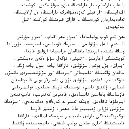
بايقاپ قاراسام، بار قازاقتىڭ قىزى سۇلۋ ەكەن. كوشەدە
اڭدايسىڭ، ءار قيلى كەزدەسۋلەرگە باراسىڭ، ەل ارالايسىڭ،
تەلەديداردان كورەسىڭ - قازاق قىزىنىڭ كوركىنە ءتىل
جەتپەيدى.
مەن تىم كوپ بولماسادا، ءبىراز جەر اقتاپ، ءبىراز جۇرتتى
تانىدىم. ايەل سۇلۋلىعى - سيرەك قۇبىلىس، اسىرەسە، ەۋروپادا.
ونىڭ ىشىندە ايرىقشا ماقتالعان فرانسيادا ارۋلىق قايدا،
كوپشىلىگى اجارسىز، ءتىپتى، تۇگەل سۇلۋ ەكەن دەيىكشى،
ءبىراق، بۇل بوتەن سۇلۋلىق، قازاققا جات. سول جات ۇلگى،
جالعان ۇلگىنىڭ ءناسيحاتى ءبىزدىڭ ءوز سۇلۋلىعىمىزدى مانسۇق
ەتۋگە الىپ كەلدى. سۇلۋلىق تۋرالى عاسىرلار بويى قالىپتاسقان
شىنايى، ۇلتتىق تانىم، تۇسىنىك تارىك ەتىلدى. قولىمىزداعى
قازىنانىڭ باعاسىن تانىمادىق، قادىرىن كەتىرىپ، قاسيەتىنەن
ايىرىلۋعا تاقادىق. «يتكە تەمىر نە كەرەك» دەگەندەي، ءبىزدىڭ
سۇلۋلىق تۋرالى ۇعىمىمىز عانا ەمەس، ۇلتتىق قازىنا
توڭىرەگىندەگى بارلىق بايىبىمىز تەرىسكە اينالدى، قازاققا
قاتىستىنىڭ ءبارى جامان بولىپ شىقتى، ناتيجەسىندە ۇلتتىڭ