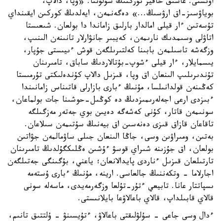
اۋىستى. عاشىق حافيز تۇركتىڭ سۇلۋىنا: «وپا، دالاپ،
بوياۋسىز-اق ارۋسىڭ...» دەگەنمەن، ايەلدىڭ كوركىن ايقىنداي
تۇسەتىن ءار قيلى امالدار بارلىق زاماندا دا بولعان. شىعىستا
اتاۋلى وسىمدىك نارىمەن، كەيبىر جانۋارلار تانىنەن الىنىپ،
وزگەشە تاسىلمەن بابىنا كەلتىرىلگەن قوش ءىيىستى جۇپار،
يىسمايلار، ءار قيلى ءشوپ-بۇتالاردىڭ ساباق، تامىرىنان
تۇندىرىلىپ الىنعان اق وپا، قىزىل دالاپ كۇندەلىكتى تۇرمىستا
كەڭىنەن قولدانىلسا، مۇنىڭ ءبارى بازارلى قاتىناس زامانىندا
ءبىزدى ارعى اجەلەرىمىزدىڭ دە كوڭىل-حوشىنا جات بولماعان،
سونىمەن قاتار، كۇنى كەشەگە دەيىن بوي جەتەر مەزگىلگە
تاقاعان قازاق قىزى دەنەسىن اق بيەنىڭ سۇتىمەن سىلاعان.
بەتىن، ومىراۋىن وسى، جاڭا الىنعان جىلى ساۋمالمەن جۋاتىن
بولعان، اق جۇزىنە شىراي قوسۋ ءۇشىن ەڭلىكگۇلدىڭ تامىرىنان
تارتىلعان قىزىل ءناردى پايدالانعان؛ ياعني، بۇگىنگى جەتىلگەن
اجارلاما - وتكەننىڭ جالعاسى. ارينە، مۇنىڭ ءبارى ۇستەمە
ىسپاتتار عانا. تابيعي ءتۇر-تۇلعا وزگەرمەيدى، ماسەلە سونى
قالاي قابىلداپ، قالاي باعالاۋعا بايلانىستى.
ءدال وسى جاعى - سۇلۋلىقتى باعالاۋ، ءتۇيسىنۋ - ۇلتتىق تانىم،