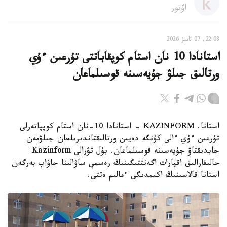
اۆتور
22:08, 07 تامىز 2026
استانادا 10 نان استام كوپقاباتتى تۇرعىن ءۇي
ورتالىق جىلۋ جۇيەسىنە قوسىلماعان
استانا. KAZINFORM - استانادا 10-نان استام كوپپاتەرلى
تۇرعىن ءۇي ءالى كۇنگە دەيىن ورتالىقتاندىرىلعان جىلۋمەن
جابدىقتاۋ جۇيەسىنە قوسىلماعان. بۇل تۋرالى Kazinform
حالىقارالىق اقپارات اگەنتتىگىنىڭ رەسمي ساۋالىنا جاۋاپ بەرگەن
استانا قالاسىنىڭ اكىمدىگى ءمالىم ەتتى.