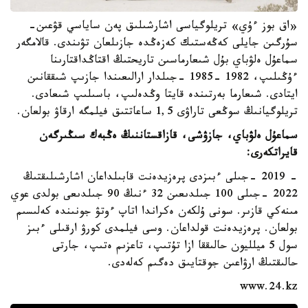
«اق بوز ءۇي» تريلوگياسى اشارشىلىق پەن ساياسي قۋعىن-
سۇرگىن جايلى كەڭەستىك كەزەڭدە جازىلعان تۋىندى. قالامگەر
سماعۇل ەلۋباي بۇل شىعارماسىن تاريحتىڭ اقتاڭداقتارىنا
ءۇڭىلىپ، 1982 -1985 -جىلدار ارالىعىندا جازىپ شىققانىن
ايتادى. شىعارما بەرتىندە قايتا وڭدەلىپ، باسىلىپ شىعادى.
تريلوگيانىڭ سوڭعى تاراۋى 1,5 ساعاتتىق فيلمگە ارقاۋ بولعان.
سماعۇل ەلۋباي، جازۋشى، قازاقستاننىڭ ەڭبەك سىڭىرگەن
قايراتكەرى:
- 2019 -جىلى ءبىزدى پرەزيدەنت قابىلداعان اشارشىلىقتىڭ
2022 -جىلى 100 جىلدىعىن 32 ءنىڭ 90 جىلدىعى بولدى عوي
مىنەكي قازىر. سونى ۇلكەن ەكراندا اتاپ ءوتۋ جونىندە كەلىسىم
بولعان. پرەزيدەنت قولداعان. وسى فيلمدى كورۋ ارقىلى ءبىز
سول 5 ميلليون حالىققا ازا تۇتىپ، تاعزىم ەتىپ، جارتى
حالىقتىڭ ارۋاعىن جوقتايىق دەگىم كەلەدى.
www.24.kz