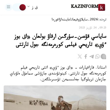
KAZINFORM
ق ز
ترەند:
2026-سايلاۋ
وقيعا
تاعايىنداۋ
اقوردا
09:25, 24 ناۋرىز 2023
ساياسي قۋعىن-سۇرگىن ارقاۋ بولعان «اق بوز
ءۇي» تاريحي فيلمى كورەرمەنگە جول تارتتى
استانا. قازاقپارات - «اق بوز ءۇي» اتتى تاريحي فيلم
كورەرمەنگە جول تارتتى. كينوتۋىندى جازۋشى سماعۇل ەلۋباي
جازعان تريلوگيا جەلىسىمەن تۇسىرىلگەن.