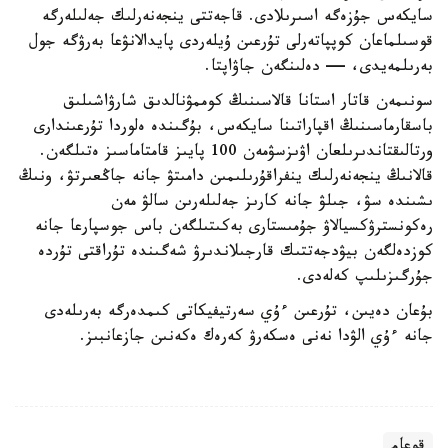
سايكەس جۇزەگە اسىرىلادى. قاجەتتى ينجەنەرلىك جەلىلەرگە
قوسىلماعان كوپپاتەرلى تۇرعىن ۇيلەردى پايدالانۋعا بەرۋگە جول
بەرىلمەيدى، — دەلىنگەن جاۋاپتا.
سونىمەن قاتار استانا قالاسىنىڭ كوممۋنالدىق شارۋاشىلىق
باسقارماسىنىڭ اقپاراتىنا سايكەس، بۇگىندە ەلوردا تۇرعىندارى
ورتالىقتاندىرىلعان اۋىزسۋمەن 100 پايىز قامتاماسىز ەتىلگەن.
قالانىڭ ينجەنەرلىك ينفراقۇرىلىمىن دامىتۋ جانە جاڭعىرتۋ، ونىڭ
ىشىندە سۋ، جىلۋ جانە كارىز جەلىلەرىن سالۋ مەن
رەكونسترۋكسيالاۋ جۇمىستارى بەكىتىلگەن باس جوسپارعا جانە
كوزدەلگەن بيۋدجەتتىك قارجىلاندىرۋ شەگىندە تۇراقتى تۇردە
جۇرگىزىلىپ كەلەدى.
بۇعان دەيىن، تۇرعىن ءۇي سەرتيفيكاتى كىمدەرگە بەرىلەدى
جانە ءۇي الۋدا نەنى ەسكەرۋ كەرەك ەكەنىن جازعانبىز.
قوعام