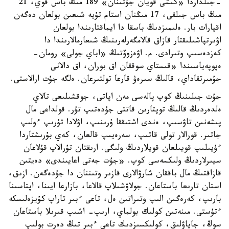
-جىلداردا «كىشى قويان جۇتىنان» 189 مىڭ باس قوي، 21
مىڭ باس جىلقى، 17 مىڭنان استام تۇيە شىعىن بولعان دەگەن
اقپارات بار. ەلىمىزدىڭ باسقا دا ايماقتارىندا بولعان
اۋىرتپاشىلىقتار قازاق قالامگەرلەرىنىڭ شىعارمالارىندا دا
كەزدەسىپ وتىرادى. م. اۋەزوۆتىڭ «اباي جولى» رومان-
ەپوپەياسىندا «قىستاي سوققان اق بوران، اق دالانى
جۇمىرتقاداي، قالىڭ سىرەۋ قارعا تولتىرعان. ەلگە جۇت ارالاستى.
جۇت جىلىنىڭ كوپ پالەسى مەن اپاتى، جوقشىلىعى تالاي
ەلدەردىڭ قالىڭ توپتارىن قاتتى جۇدەتىپ تۇر. قولداعى مال
پىشەنىن تاۋسىپ، ەندى اشتىققا ۇرىنىپ، اۋلادا تۇرىپ ءولىپ
جاتىر. قورالار تولى قاتىپ، سەرەيىپ قالعان، كەي بۇرىشتاردا
ءۇيىلىپ قويىلعان قويلاردىڭ ولىگى. ارىقتان تۇرالاپ قۇلاعان
سيىرلاردىڭ ولىكسەسى كوپ. «جۇت جەتى اعايىندى» دەيتىن
قازاقتىڭ مال باققان شارۋالارى قازىر وتىننان دا جۇدەگەن. ازىق،
استان تارىعا باستاعان. جولاۋشىلاپ قالاعا، بازارعا ايىنا، اپتاسىنا
بارىپ، كەرەگىن الىپ وتىراتىن ەل، تاعى ءبىر تاراپ كۇيزەلىسكە
ءتۇستى. مىنەتىن كولىك بولماي، ارىپ- اشىپ قىرىلا باستاعان
سوڭ، جاياۋلىق، كولىكسىزدىك تاعى ءبىر تىڭ دەرت بولىپ