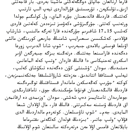
قارعا ارنالعان جالپاق دوڭگەلەكتى ماشينا بەردى. بار قاجەتتى
ازىق-تۇلىكپەن، تۇرمىستىق قۇرالداردى تيەپ الىپ تارتىپ
كەتتىك. قاردىڭ قالدىعىنان جۇرە الماي، ول كولىگىم جولدا
ورتەنىپ كەتتى. جۇرگىزۋشى ەكەۋمىز تىزەدەن كەلەتىن قاردى
كەشىپ 15-17 شاقىرىم جۇرگەندە قارا تەرگە مالىنىپ، شارشاپ
قۇلادىم. كەشكىسىن سىعىرايىپ شامنىڭ جارىعى كورىنگەن مالشى
اۋىلعا قوسشى بالامدى جىبەرىپ، ءشوپ شانا الدىرىپ زورعا
دەگەندە قاراسىنعا جەتتىك. ەرتەڭىنە بىزگە جىبەرگەن اۋىر
اسكەري تەحنيكاسى دا قالىڭ قاردان ءوتىپ كەلە الماعانىن
ەستىدىك. سودان ءۇشىنشى كۇن دەگەندە تىكۇشاق كەلىپ،
تيەلىپ قىستاققا اتتاندىق. مەزەتتە شارۋاشىلىققا جەتكەنىمىزبەن،
كوكتە ءجۇرىپ كەڭەسكەن ماماندار قىستاقتىڭ توڭىرەگىنە
قاردىڭ قالىڭدىعىنان قونۋعا مۇمكىندىك جوق، تاماقتارىڭدى
جوعارىدان تاستايمىز دەپ شەشتى. سودان ءوزىمدى دە ارقانمەن
اق قاردىڭ ۇستىنە سەكىرتتى. قالىڭ قار، مال اۋلادان شىعا
المايدى. جەم- ءشوپ تاۋسىلعان. كوتەرەم مالداردىڭ الدى
قۇلاپ ءولىپ جاتىر. ءبىزدىڭ قولدان كەلگەنى ىقتىرماعا
بايلانعان قامىس اۋلا مەن ەرتەرەكتە سالىنعان شوم اۋلانىڭ