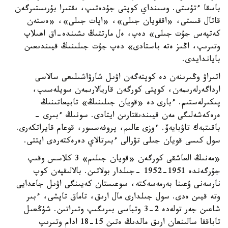
باسقا ءتۇستى. وسىنداي كوپتى جۇدەتىپ، ىقتىرا بۇرىستىرگەن
قاتال قىستى، «اققويان جىلى»، «اپات جىلى»، «ەستەن
كەتپەس جۇت جىلى» دەپ، ەل مارتتىڭ ىشىندە-اق اھىلاپ
وتىرىپ، اڭىز ەتە باستادى» دەپ جۇت جىلىنىڭ قيىندىعىن
باياندايدى.
اتىراۋ وڭىرىنەن دە كوپتەگەن اۋىل شارۋاشىلىعى سالاسى
ارداگەرلەرىمەن، كوپتى كورگەن قاريالارىمەن سويلەسىپ،
پىكىرلەستىم. ءبارى دە «قويان جىلىنىڭ» تابيعاتىنىڭ
ەرەكەشەلىگى مەن قيىندىقتارىن ايتادى. سونىڭ ءبىرى -
باقىتبەك تاۋبايەۆ. ءوزى عالىم، پروفەسسور، قوعام قايراتكەرى.
سول كىسى قويان جىلى تۋرالى ءبىرتالاي دەرەكتەردى ايتتى.
«مەنىڭ العاشقى كورگەن «قويان جىلىم» 3 كلاسس وقىپ
جۇرگەندە 1951-1952 -جىلدار بولاتىن. بالالىقپەن كوپ
نارسەنى ۇعىنا بەرمەسەكتە، سوعىستان كەيىنگى اۋىل جاعدايى
وتە قيىن ەدى. سول جىلدارى مال ارىق، تاماق تاپشى، ءبىر
شاعىن جەر تولەدە 2-3 وتباسى بىرىگىپ وتىراتىن. شۇڭعىل
تاباققا سالىنعان ارىق مالدىڭ ەتىن 15-18 ادام وتىرىپ