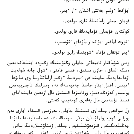
قىستى كۇنى بولعاندا قار تىنبادى،
ايۋانعا ءولىم جەتتى اشتان ءار ءبىر.
قويان جىلى زاماننىڭ تارى بولدى،
كوكتەن قۇيعان قۇدايدىڭ قارى بولدى.
ءتورت اياقتى ايۋاندار باۋداي ءتۇسىپ،
ءپىر تۇتقان تۇتام ءشوپتىڭ زارى بولدى.
وسى شۋماقتار تابيعاتى جايلى وڭتۇستىك وڭىردە ايتىلعاندىعىن
ەسكە الساق، جازى ىستىق، قىسى قاتتى، ءشول جانە شولەيت
اۋدانداردىڭ ساپىنداعى ءبىزدىڭ ءوڭىر ازاماتتارىنا وي سالۋعا
ءتيىس. اقىل ايتار جاسقا جەتپەسەك تە، ومىرلىك تاجىريبەمەن
بولىسەر كەزەڭدەمىز. ورتامىزدا قىستىق مال ازىعىن دايىنداماي
قىسقا تۇسەتىن مال يەلەرى كوبەيىپ كەتتى.
ول سوڭعى جىلدارى قىستىڭ جايلى، مەرزىمى قىسقا، ايازى مەن
بورانى كوپ بولماۋىنان بولار. سونىڭ ىشىندە باستاپقىدا باعۋعا
جەڭىلدىگىنەن قىزىعۋشىلىقپەن جىلقى ۇستاۋشىلاردىڭ سانى
كوبەيىپ، مال باسى شەكتەن تىس ارتىپ كەتتى. كەيبىرەۋلەرى