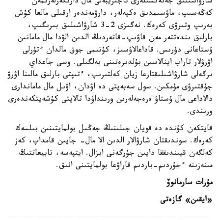
شارۋاشىلىق جەتەكشىلەرى تاجىريبەلى مال دارىگەرلەرىمەن
كەڭەسىپ، ماۋسىمدىق ەكپەلەر، دارۋمەندەر ارقىلى مالعا كۇش
بەرىپ وتىرۋى كەرەك. نەگىزى 2-3 شارۋاشىلىق بىرىگىپ،
بارلىق ىندەتتەر مەن قاۋىپ-قاتەردىڭ الدىن الۋدا مال مامانىن
ۇستاعانى دۇرىس. قاداعالاۋسىز، كۇتىمى جوق مالدان ءتۇرلى
اۋرۋلار تاراپ اينالاسىن بۇلدىرەتىنى بەلگىلى. وسى جاعداي
ىرگەلى شارۋاشىلىقتارعا زيان كەلتىرىپ، ءتىپتى بارلىق مالىنا اۋرۋ
جۇقتىرۋى مۇمكىن. سول سەبەپتى دە اۋدان، اۋىل مال ماماندارى
دالاداعى مال ۇستاۋ ەرەجەلەرىن ورىنداۋدا تالاپتى كۇشەيتكەندەرى
ورىندى.
قايتكەن كۇندە دە قويان جىلىنىڭ جەڭىل بولمايتىنىن بىلسەك
كەرەك. سوندىقتان شارۋالار الدىن الا مال- جايىن قامداپ، كەز
كەلگەن قيىندىققا دايىن جۇرگەنى ابزال. ايتپەسە، تابيعاتتىڭ
مىنەزىنە ءجۇردىم-باردىم قاراۋعا بولمايتىنى انىق.
مۇرات سارمانوۆ
«ايقىن» گازەتى