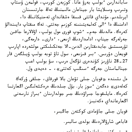
ساباندارىن ءبولىپ بەرۋ عانا. كوزبەن كورىپ، قولمەن ۇستاپ
وتىرىپ وسىلايشا بار جيناعان مالىمنىڭ تەڭ جارتىسىنان
ايرىلدىم. مۇنداي قاتتى قىسقا ەشقانداي تەحنيكانىڭ دا،
ادامنىڭ دا ءالى كەلمەيتىنىنە كوزىم جەتتى. تەك مىقتاپ دايىندالۋ
كەرەك. مالدىڭ جەم- ءشوپ قورى مول بولىپ، اۋلالارعا جاقىن
جەرلەرگە جيناپ، ادامداردىڭ ازىعى، ءدارى- دارمەگى،
تۇرمىستىق جابدىقتارىن الدىن-الا جەتكىلىكتى مولشەردە اپارىپ
قويعان دۇرىس. ءبىر قىزىعى، سول تاۋ توبە بولىپ ۇيىلگەن قار
27-28 ناۋرىز كۇندەرى تۇگەل ەرىپ، سۋ بولىپ اعىپ
جينالماستان جەرگە ءسىڭىپ كەتتى»، - دەيدى ول.
ەل ىشىندە «قويان جىلى تۋعان بالا قورقاق، جىلقى ۇركەك
كەلەدى» دەگەن ءسوز بار. بۇل جىلدىڭ ەرەكشەلىگىن اڭعارتسا
كەرەك. مايلىقوجا جىراۋدىڭ جىر جولدارىنان ءبىراز نارسەنى
اڭعارعانداي ەكەنبىز.
قويان جىلى جاۋمادى كوكتەن جاڭبىر،
قاباعى شارۋالاردىڭ بولدى سالبىر.