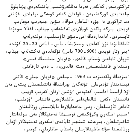
تراكتورىمەن كەلگەن فەرما مەڭگەرۋشىسى باقتىگەرەي يزمايلوۆ
جاعدايدى كورگەنىمەن، قولدان كەلەر كومەگى بولمادى. قۋاتتى
دت تراكورى دا جۇرە الماعان سوڭ، سۋىن جىبەرىپ دوعارىپ
قويدى. بىزگە ولگەن قويلاردى تەكشەلەپ جيناپ، اققالا سوعۋعا
تاپسىردى. ادامداردىڭ اس-سۋى تاۋسىلىپ، مولشەرلەپ
تاماقتانۋعا تۋرا كەلدى. وسىلايشا، باس- اياعى 20-25 كۇندە
ءبىر وتار قويدى (600-700 باس) تۇگەلدەي تەكشەلەپ جيناپ،
شوپان تاياعىن ۇستاپ قالدى. «قويان جىلىنىڭ قىسى»
وسىنداي قاتتىلىعىمەن ەستە قالدى»، - دەپ تارقاتتى.
ءبىزدىڭ ولكەمىزدە دە 1963 -جىلعى «قويان جىلى» قاتتى
قيىندىقتار تۋدىرعان. تۇتەگەن بوراننىڭ قاتتىلىعىنان پىشەن مەن
اۋلا اراسىنا اداسىپ كەتپەس ءۇشىن ارقان كەرىپ قويىپ
قاتىسقان ەكەن. شالعايداعى مالشىلارمەن قاتىناس ءۇزىلىپ،
تاماعى تاۋسىلعان. وسى جاعدايلارعا بايلانىستى ورتالىقتان
ءسىبىر اسكەري وكرۋگىنەن قوسىمشا تەحنيكالار مەن سولداتتار
شاقىرتىلعان. بىرنەشە شىنجىر تاباندى اسكەري تەحنيكالار اۋدان
ورتالىعىنا جۇك ماشينالارىنان باستاپ جانارماي، كومىر،