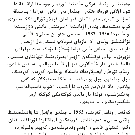
جەيتىنبىز. ونىڭ بەرگى جاعىندا ءوزىمىز جۇمىسقا ارالاسقاندا
شوم اۋلانى قورەك ەتكەن جىلدار مەن قاتون قورادا ءبىرىنىڭ
ءجۇنىن ءبىرى جەپ اشتان قىرىلعان قويلار تۋرالى اڭگىمەلەردى
كوپ ەستىدىك. يندەر اۋدانىندا ءبىرىنشى حاتشى لاۋازىمىندا
بولعانىمدا 1986-1987 -جىلعى «قويان جىلى» قاتتى
قۋاڭشىلىق بولدى. الا جازداي تىرمالاپ قىسقى مال ازىعىن
دايىندادىق. جىلقى مالىن قولعا ۇستاۋعا مۇمكىندىك بولمادى.
قۇيرىق- جالى توگىلگەن ءۇيىر ايعىرلارىنىڭ تۇياقتارى سىنىپ،
قالىڭ قاتتى قار شاشالارىن قىزىل قانعا بويالىپ تەبىنەن قالدى.
ازىناپ تۇرعان ايعىرلاردىڭ ماستەك بولعانىن كوزبەن كوردىك.
سول جىلدارى جول بولىمشەسىنە جاڭا تەحنيكالار كەلگەن
بولاتىن. دالا قارلارىن كۇرەپ تازارتىپ، ءشوپ تاسىمالدانىپ
جەتكىزىلىپ، قولدا بار مالدى كوكتەمگى كوككە ازەر
ىلىكتىردىك»، - دەيدى.
كەڭەس وداعى كەزىندە 1963 -جىلدى «اۋىل شارۋاشىلىعىنىڭ
اپاتتى جىلى» دەپ اتادى. كوپتەگەن ايماقتاردا قۇرعاقشىلىقتان
ەگىن شىقپاي قالىپ، ءونىم وندىرىلمەدى. كەيبىر وڭىرلەردە