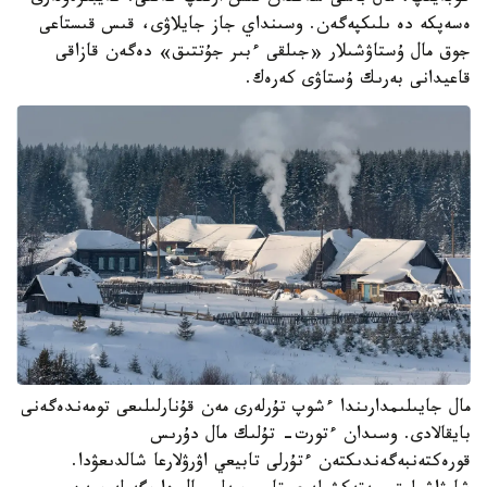
ەسەپكە دە ىلىكپەگەن. وسىنداي جاز جايلاۋى، قىس قىستاعى
جوق مال ۇستاۋشىلار «جىلقى ءبىر جۇتتىق» دەگەن قازاقى
قاعيدانى بەرىك ۇستاۋى كەرەك.
مال جايىلىمدارىندا ءشوپ تۇرلەرى مەن قۇنارلىلىعى تومەندەگەنى
بايقالادى. وسىدان ءتورت- تۇلىك مال دۇرىس
قورەكتەنبەگەندىكتەن ءتۇرلى تابيعي اۋرۋلارعا شالدىعۋدا.