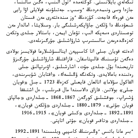
تىكەلەي بايلانىستى. كوكتەمدە ءتول الىنىپ، ەگىن سالىنسا،
جازدا وسى ونىمدەردىڭ ءوسىپ- جەتىلۋىنە قولايلى اۋا رايى
مەن قورەك قاجەت. كۇزدىڭ ءوز مىندەتتەرى مەن قىستان
شىعۋدىڭ دا ۇلكەن جاۋاپكەرشىلىگى بار. وسىلايشا، امالدار مەن
توعىستاردى ەسەپكە الىپ، تۋعان ايمەن، باستالار جىلدى وتكەن
كەزەڭدەرمەن سالىستىرىپ شارۋاشىلىق جۇرگىزىلەدى.
ادەتتە قويان جىلى اتا كاسىپپەن اينالىسۋشىلارعا قولايسىز بولادى
دەگەن تۇسىنىك قالىپتاسقان. قازاقتىڭ شارۋاشىلىق جۇرگىزۋ
تاريحىندا بۇل جىلدى جۇت، اشارشىلىق، اۋىرتپالىق جىلى
رەتىندە باعالايدى. وتكەنگە ۇڭىلسەك، «اقتابان شۇبىرىندى،
القاكول سۇلاما» اتالعان قايعىلى كەزەڭ 1723 -جىل «قويان
جىلى» بولاتىن. قازاق دالاسىندا مال قىرىلىپ، ەل اشتىققا
ۇشىراپ، جوقشىلىق كورگەن 1867-1868 -جىلداردى «جالپاق
قويان جۇتى»، 1879-1880 -جىلداردى «ۇلكەن قويان»،
1891-1892 -جىلداردى «كىشى قويان»، 1915-1916
-جىلداردى «تاقىر قويان» جۇتى اتاپتى.
ءبىر عانا باتىس ءوڭىرىنىڭ كاسپيي وبلىسىندا 1891-1992