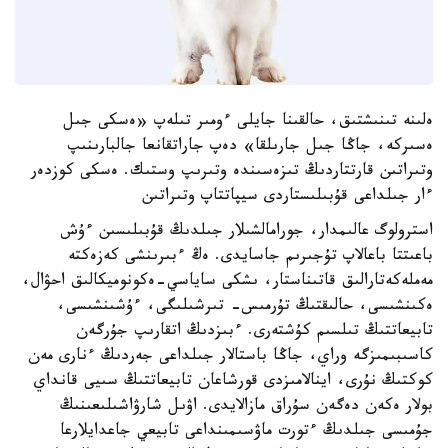
ەلىنە تىنىشتىق، حالقىنا جايلى ءومىر تىلەپ «ەسكى جىل
ەسىركە، جاڭا جىل جارىلقا» دەپ جاراتقانعا جالبارىنىپ
وتىراتىن قارتتاردىڭ تىزەسىندە وتىرىپ وستىك. ەسكى كوزدەر
ءار جىلداعى قۇبىلىستاردى سيپاتتاپ وتىراتىن
استرولوگ عالىمدار، جورامالشىلار جىلدىڭ قۇبىلىسىن ءۇش
باعىتتا باعالاپ تۇجىرىم جاسايدى. ەڭ ءبىرىنشى كەزەكتە
مەملەكەتارالىق قاتىناستار، ىشكى ساياسي-ەكونوميكالىق احۋال،
ەكىنشىسى، حالىقتىڭ تۇرمىس- تىرشىلىگى، ءۇشىنشىسى،
تابيعاتتىڭ تىلسىم كۇشتەرى. ءبىزدىڭ اتقارىپ جۇرگەن
كاسىبىمىزگە وراي، جاڭا باستالار جىلداعى جەردىڭ ءنارى مەن
كوكتىڭ نۇرى، اينالامىزدى قورشاعان تابيعاتتىڭ سىيى قانداي
بولار ەكەن دەگەن سۇراق مازالايدى. اۋىل شارۋاشىلىعىنىڭ
جۇمىسى جىلدىڭ ءتورت ماۋسىمىنداعى تابيعي جاعدايلارعا