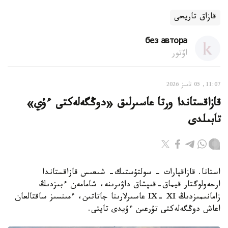
قازاق تاريحى
без автора
اۆتور
11:07, 05 تامىز 2026
قازاقستاندا ورتا عاسىرلىق «دوڭگەلەكتى ءۇي»
تابىلدى
استانا. قازاقپارات - سولتۇستىك- شىعىس قازاقستاندا
ارحەولوگتار قيماق-قىپشاق داۋىرىنە، شامامەن ءبىزدىڭ
زامانىمىزدىڭ IX- XI عاسىرلارىنا جاتاتىن، ءمىنسىز ساقتالعان
اعاش دوڭگەلەكتى تۇرعىن ءۇيدى تاپتى.