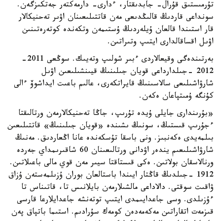
تۇرمىستىق قۇرال- جابدىقتار، ءدارى- دارمەكتەر جەتكىزگەن.
سونداعى قاردىڭ قالىڭدىعى مەن قاتتىلىعىنان اۋىر تەحنيكالار
قار استىندا قالعان ۇيلەردىڭ ۇستىمەن وتكەندە كوتەرەتىنىن
اۋىل اقساقالدارى ايتىپ وتىراتىن.
بەرتىندەگى وقيعالاردى ءبىر شولىپ وتەيىك. سوڭعى 2011-
2012 -جىلدارداعى قويان جىلىنىڭ قيىنشىلىعىن اۋىل
شارۋاشىلىعى سالاسىنىڭ قايراتكەرى، عالىم باعىت ايداشوۆ ءالى
كۇنگە ۇمىتپاعان ەكەن.
«بۇرىندارى جايلى ۇيدە تۇرىپ، جاڭا تەحنيكالارمەن ورتالىقتا
ءجۇرىپ قىستىڭ، سونىڭ ىشىندە «قويان جىلىنىڭ» قاتتىلىعىن
بىلمەيدى ەكەنبىز. ونى باسقا تۇسكەندە عانا اڭعاردىق. مەنىڭ
شارۋاشىلىعىم يندەر اۋدانى ورتالىعىنان 60 شاقىرىمداي جەردە
ورنالاسقان بولاتىن. ەكى قىستاقتا سيىر مەن قوي مالى باعىلاتىن.
1912 -جىلدىڭ قاڭتار ايىندا باستالعان بوران ۇزىلمەستەن ۇزاق
ۋاقىت سوقتى. دالاداعى مالشىلارمەن بايلانىس تا، قاتىناس تا
ءۇزىلدى. وسى جاعدايىمدى ايتىپ توتەنشە جاعدايلارعا قارسى
قىزمەت اتقاراتىن مەكەمەدەن كومەك سۇرادىم. استىما باتپاق پەن