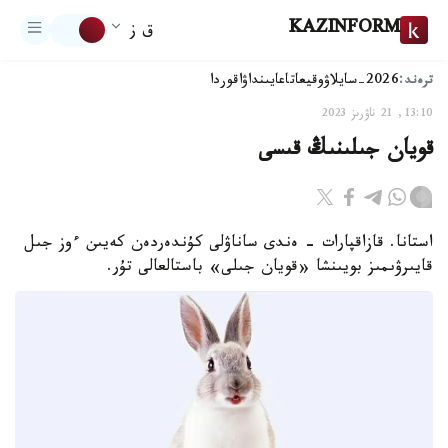
KAZINFORM
ق ز
ترەند:
2026-سايلاۋ
وقيعا
تاعايىنداۋ
اقوردا
13:10, 21 ناۋرىز 2023
قويان جىلىنىڭ قىسى
استانا. قازاقپارات - ەندى ساناۋلى كۇندەردەن كەيىن ءوز جىل
قايىرۋىمىز بويىنشا «قويان جىلى» باستالعالى تۇر.