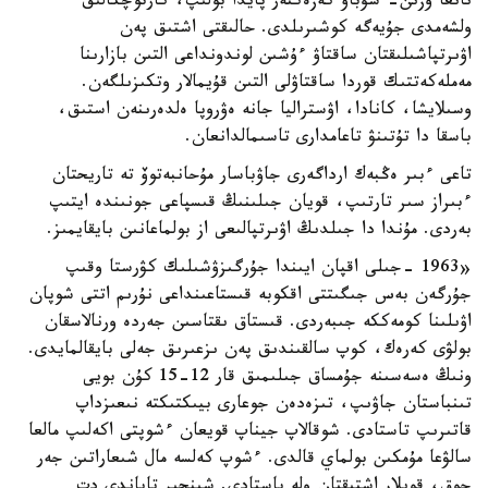
نانعا ۇزىن- شۇباۋ كەزەكتەر پايدا بولىپ، كارتوچكالىق
ولشەمدى جۇيەگە كوشىرىلدى. حالىقتى اشتىق پەن
اۋىرتپاشىلىقتان ساقتاۋ ءۇشىن لوندونداعى التىن بازارىنا
مەملەكەتتىك قوردا ساقتاۋلى التىن قۇيمالار وتكىزىلگەن.
وسىلايشا، كانادا، اۋستراليا جانە ەۋروپا ەلدەرىنەن استىق،
باسقا دا تۇتىنۋ تاعامدارى تاسىمالدانعان.
تاعى ءبىر ەڭبەك ارداگەرى جاۋباسار مۇحانبەتوۆ تە تاريحتان
ءبىراز سىر تارتىپ، قويان جىلىنىڭ قىسپاعى جونىندە ايتىپ
بەردى. مۇندا دا جىلدىڭ اۋىرتپالىعى از بولماعانىن بايقايمىز.
«1963 -جىلى اقپان ايىندا جۇرگىزۋشىلىك كۋرستا وقىپ
جۇرگەن بەس جىگىتتى اقكوبە قىستاعىنداعى نۇرىم اتتى شوپان
اۋىلىنا كومەككە جىبەردى. قىستاق ىقتاسىن جەردە ورنالاسقان
بولۋى كەرەك، كوپ سالقىندىق پەن ىزعىرىق جەلى بايقالمايدى.
ونىڭ ەسەسىنە جۇمساق جىلىمىق قار 12-15 كۇن بويى
تىنباستان جاۋىپ، تىزەدەن جوعارى بيىكتىكتە نىعىزداپ
قاتىرىپ تاستادى. شوقالاپ جيناپ قويعان ءشوپتى اكەلىپ مالعا
سالۋعا مۇمكىن بولماي قالدى. ءشوپ كەلسە مال شىعاراتىن جەر
جوق، قويلار اشتىقتان ولە باستادى. شىنجىر تاباندى دت