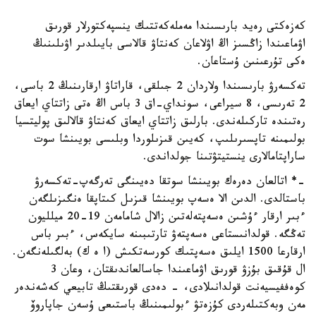
كەزەكتى رەيد بارىسىندا مەملەكەتتىك ينسپەكتورلار قورىق
اۋماعىندا زاڭسىز اڭ اۋلاعان كەنتاۋ قالاسى بايىلدىر اۋىلىنىڭ
ەكى تۇرعىنىن ۇستاعان.
تەكسەرۋ بارىسىندا ولاردان 2 جىلقى، قاراتاۋ ارقارىنىڭ 2 باسى،
2 تەرىسى، 8 سيراعى، سونداي-اق 3 باس اڭ ەتى زاتتاي ايعاق
رەتىندە تاركىلەندى. بارلىق زاتتاي ايعاق كەنتاۋ قالالىق پوليتسيا
بولىمىنە تاپسىرىلىپ، كەيىن قىزىلوردا وبلىسى بويىنشا سوت
ساراپتامالارى ينستيتۋتىنا جولداندى.
-* اتالعان دەرەك بويىنشا سوتقا دەيىنگى تەرگەپ-تەكسەرۋ
باستالدى. الدىن الا ەسەپ بويىنشا قىزىل كىتاپقا ەنگىزىلگەن
ءبىر ارقار ءۇشىن ەسەپتەلەتىن زالال شامامەن 19-20 ميلليون
تەڭگە. قولدانىستاعى ەسەپتەۋ تارتىبىنە سايكەس، ءبىر باس
ارقارعا 1500 ايلىق ەسەپتىك كورسەتكىش (ا ە ك) بەلگىلەنگەن.
ال قۇقىق بۇزۋ قورىق اۋماعىندا جاسالعاندىقتان، وعان 3
كوەففيسيەنت قولدانىلادى، - دەدى قورىقتىڭ تابيعي كەشەندەر
مەن وبەكتىلەردى كۇزەتۋ ءبولىمىنىڭ باستىعى ۇسەن جاپاروۆ