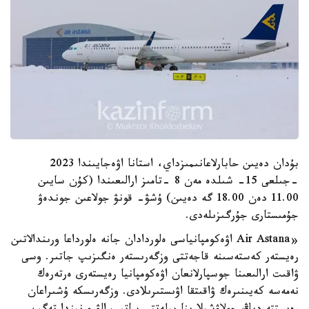
بۇدان دەيىن حابارلاعانىمىزداي، استانا اۋەجايىندا 2023
-جىلعى 15- شىلدە مەن 8 -تامىز ارالىعىندا (كۇن سايىن
11.00 دەن 18.00 گە دەيىن) ۇشۋ- قونۋ جولاعىن جوندەۋ
جۇمىستارى جۇرگىزىلەدى.
«Air Astana اۋەكومپانياسى ەلوردادان جانە ەلورداعا ورىندالاتىن
رەيستەر كەستەسىنە قاجەتتى وزگەرىستەر ەنگىزىپ جاتىر. وسى
ۋاقىت ارالىعىنا جوسپارلانعان اۋەكومپانيا رەيستەرى ەرتەرەك
نەمەسە كەيىنىرەك ۋاقىتقا اۋىستىرىلادى. وزگەرىسكە ۇشىراعان