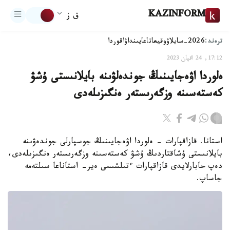
KAZINFORM
ق ز
ترەند:
2026-سايلاۋ
وقيعا
تاعايىنداۋ
اقوردا
17:12, 24 اقپان 2023
ەلوردا اۋەجايىنىڭ جوندەلۋىنە بايلانىستى ۇشۋ
كەستەسىنە وزگەرىستەر ەنگىزىلەدى
استانا. قازاقپارات - ەلوردا اۋەجايىنىڭ جوسپارلى جوندەۋىنە
بايلانىستى ۇشاقتاردىڭ ۇشۋ كەستەسىنە وزگەرىستەر ەنگىزىلەدى،
دەپ حابارلايدى قازاقپارات ءتىلشىسى ەير- استاناعا سىلتەمە
جاساپ.