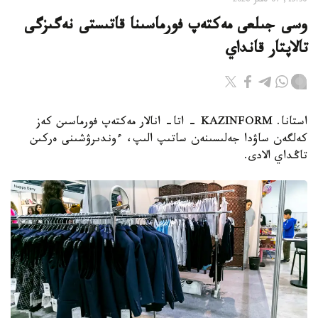
15:30, 07 تامىز 2026
وسى جىلعى مەكتەپ فورماسىنا قاتىستى نەگىزگى
تالاپتار قانداي
استانا. KAZINFORM - اتا- انالار مەكتەپ فورماسىن كەز
كەلگەن ساۋدا جەلىسىنەن ساتىپ الىپ، ءوندىرۋشىنى ەركىن
تاڭداي الادى.