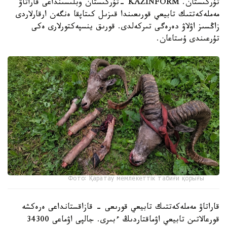
تۇركىستان. KAZINFORM -تۇركىستان وبلىسىنداعى قاراتاۋ
مەملەكەتتىك تابيعي قورىعىندا قىزىل كىتاپقا ەنگەن ارقارلاردى
زاڭسىز اۋلاۋ دەرەگى تىركەلدى. قورىق ينسپەكتورلارى ەكى
تۇرعىندى ۇستاعان.
Фото: Қаратау мемлекеттік табиғи қорығы
قاراتاۋ مەملەكەتتىك تابيعي قورىعى - قازاقستانداعى ەرەكشە
قورعالاتىن تابيعي اۋماقتاردىڭ ءبىرى. جالپى اۋماعى 34300