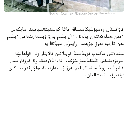
Фото: Солтан Жексенбеков/Kazinform
قازاقستان رەسپۋبليكاسىنىڭ جاڭا كونستيتۋتسياسىنا سايكەس
ءدىن مەملەكەتتەن بولەك، ءال بىلىم بەرۋ ۇيىمدارىنداعى ءبىلىم
مەن تاربيە بەرۋ جۇيەسى زايىرلى سيپاتقا يە.
مىندەتتى مەكتەپ فورماسىنا قويىلاتىن تالاپتار ونى قولدانۋدا
بىرىزدىلىكتى قامتاماسىز ەتۋگە، اتا-انالاردىڭ وڭ كوزقاراسىن
قالىپتاستىرۋعا جانە ءبىلىم بەرۋ ۇيىمدارىنىڭ جاۋاپكەرشىلىگىن
ارتتىرۋعا باعىتتالعان.
- ۇلدار مەن قىزدارعا ارنالعان مەكتەپ فورماسى كۇندەلىكتى،
مەرەكەلىك جانە سپورتتىق بولىپ بولىنەدى. ونى تاڭداۋدا ءبىلىم
الۋشىلاردىڭ جاس ەرەكشەلىكتەرى، كليماتتىق جاعدايلار، ساباق
وتەتىن ورىن، وقۋ عيماراتىنداعى تەمپەراتۋرالىق رەجيم جانە
قاۋىپسىزدىك تالاپتارى ەسكەرىلەدى.
مەكتەپ فورماسىنىڭ ءپىشىمىن ءبىلىم بەرۋ ۇيىمى قامقورشىلىق