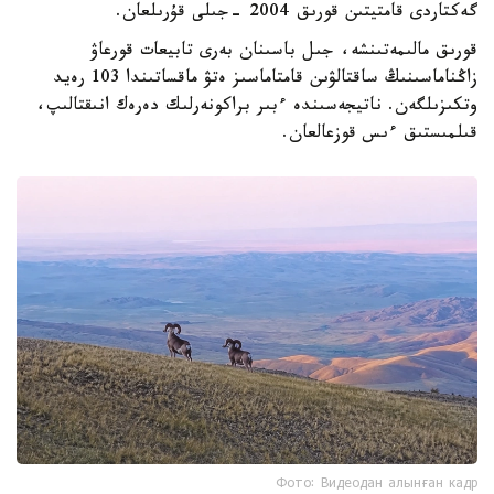
گەكتاردى قامتيتىن قورىق 2004 -جىلى قۇرىلعان.
قورىق مالىمەتىنشە، جىل باسىنان بەرى تابيعات قورعاۋ
زاڭناماسىنىڭ ساقتالۋىن قامتاماسىز ەتۋ ماقساتىندا 103 رەيد
وتكىزىلگەن. ناتيجەسىندە ءبىر براكونەرلىك دەرەك انىقتالىپ،
قىلمىستىق ءىس قوزعالعان.
Фото: Видеодан алынған кадр