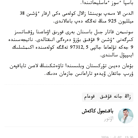
باسپا ءسوز ءماسليحاتىندا.
الدىن الا ەسەپ بويىنشا زالال كولەمى ەكى ارقار ءۇشىن 38
ميلليون 925 مىڭ تەڭگە دەپ باعالاندى.
سونىمەن قاتار جىل باسىنان بەرى قورىق اۋماعىنا رۇقساتسىز
كىرگەنى ءۇشىن 9 قۇقىق بۇزۋ دەرەگى انىقتالدى. ناتيجەسىندە
9 جەكە تۇلعاعا جالپى 97312,5 تەڭگە كولەمىندە اكىمشىلىك
ايىپپۇل سالىندى.
بۇعان دەيىن تۇركىستان وبلىسىندا تاۋەشكىنىڭ لاعىن تاياقپەن
ۇرىپ جاتقان ۆيدەو تاراعانىن جازعان ەدىك.
زاڭ جانە قۇقىق
قوعام
باقىتجول كاكەش
اۆتور