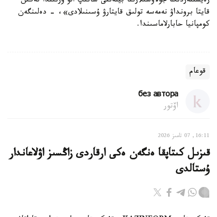
رەيستتەردىڭ جولاۋشىلارىنا بيلەتتى ساتىپ الۋ ورنىندا تەگىن
قايتا برونداۋ نەمەسە تولىق قايتارۋ ۇسىنىلادى»، - دەلىنگەن
كومپانيا حابارلاماسىندا.
قوعام
без автора
اۆتور
16:11, 07 تامىز 2026
قىزىل كىتاپقا ەنگەن ەكى ارقاردى زاڭسىز اۋلاعاندار
ۇستالدى