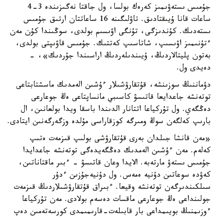
جۇمىس ىستەۋىمىز كەرەك بولسا، ول جاقتا نەگىزىندە 3-4
ساعات قانا ۇيىقتادىق. تاۋلىگىنە 16 ساعاتتان ارتىق جۇمىس
ىستەدىك. كۇندىزگى، تۇنگى اۋىسىم بولدى، سوڭىندا كۇن مەن
ءتۇنىمىز اۋىسىپ، شاتاسىپ كەتتىك. جۇمىس قاۋىپتى بولدى،
بەتون پليتالاردىڭ، ۇيىندىلەردىڭ اراسىندا جۇردىك»، -
دەيدى ول.
دۋماننىڭ سوزىنشە، قۇتقارۋشىلار ءۇشىن الەمدىك ماسشتابتاعى
توتەنشە جاعدايعا قاتىسۋ كاسىبي مانساپتاعى ەڭ جوعارعى
دەڭگەي. ول تۇركياعا اتتانار الدىندا باسقا ويدا بولعانىن، ال
بارىپ كەلگەن سوڭ ومىرگە كوزقاراسى مۇلدە وزگەرگەنىن ايتادى.
«مەن قانشا جىلدان بەرى قۇتقارۋشى بولىپ قىزمەت ەتىپ
كەلەم. مەن ءۇشىن الەمدىك دەڭگەيدەگى توتەنشە جاعدايدا
جۇمىس ىستەۋ مارتەبە. الايدا وعان قاتىسۋ - ءبىر ماقتاناتىن،
كەۋدە سوعاتىن دۇنيە ەمەس. ول دۇنيەجۇزىن ءدۇر
سىلكىندىرگەن توتەنشە وقيعا. ءبىراق قۇتقارۋشىلاردىڭ قىزمەت
جولىنداعى ەڭ جوعارعى ماقسات دەسەم بولادى. مەن تۇركياعا
ءوزىمنىڭ بويىمداعى بار قابىلەت-قارىمىمدى كورسەتەمىن دەپ