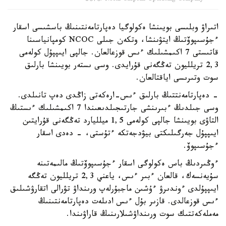
Фото: North Caspian Operating Company
اتىراۋ وبلىسى بويىنشا ەكولوگيا دەپارتامەنتىنىڭ باسشىسى اسقار
ءجۇسىپوۆتىڭ ايتۋىنشا، وتكەن جىلى NCOC كومپانياسىنا
قاتىستى 7 اكىمشىلىك ءىس قوزعالعان. جالپى ايىپپۇل كولەمى
2,3 تريلليون تەڭگەنى قۇرايدى. وسى ىستەر بويىنشا بارلىق
سوت وتىرىسى اياقتالعان.
- دەپارتامەنتتىڭ بارلىق ءىس-ارەكەتى زاڭدى دەپ تانىلدى.
وسى جىلدىڭ ءبىرىنشى جارتىجىلدىعىندا 7 اكىمشىلىك ءىستىڭ
التاۋى بويىنشا جالپى كولەمى 1,5 ميلليارد تەڭگەنى قۇرايتىن
ايىپپۇل جەرگىلىكتى بيۋدجەتكە ءتۇستى، - دەدى اسقار
ءجۇسىپوۆ.
ءوڭىردىڭ باس ەكولوگى اسقار ءجۇسىپوۆتىڭ مالىمەتىنە
سۇيەنسەك، قالعان ءبىر ءىس، ياعني 2,3 تريلليون تەڭگە
ايىپپۇلدى ءوندىرۋ ءۇشىن ماجبۇرلەپ ورىنداۋ تۋرالى اتقارۋشىلىق
ءىس قوزعالدى. قازىر بۇل ءىس ادىلەت دەپارتامەنتىنىڭ
مەملەكەتتىك سوت ورىنداۋشىلارىنىڭ قاراۋىندا.