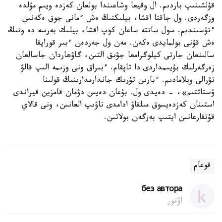
قۇلشىنىپ باردىم. ال وقيعا وشاعىندا بولعان كەزدە ويىم مۇلدە
وزگەردى. ول جاقتا اقشا، بيلىكتىڭ ەش ءمانى جوق ەكەنىن
ءتۇسىندىم. سول ساتتە ساعان كوپ اقشا، بيلىك بەرسە دە ونىڭ
ەش قۇنى بولمايدى ەكەن. مەن ول جەردەن ءبىر قوراپقا
سالىنعان جارتى كيلوگرامعا جۋىق التىن، گاۋھاردان جاسالعان
زەرگەرلىك بۇيىمداردى دا تاپقام. ءبىراق ونى وزىمە الىپ قالۋ
تۋرالى ويلامادىم. ءبارىن تۇرىك جاندارمدارىنىڭ قولىنا
ۇستاتتىم»، - دەيدى ول. بۇعان دەيىن دۋمان قامزين قيراندى
استىنان كەزدەيسوق مىلقاۋ ادامدى تاۋىپ العانىن، ونى قالاي
قۇتقارعانىن ايتىپ بەرگەن بولاتىن.
قوعام
без автора
اۆتور