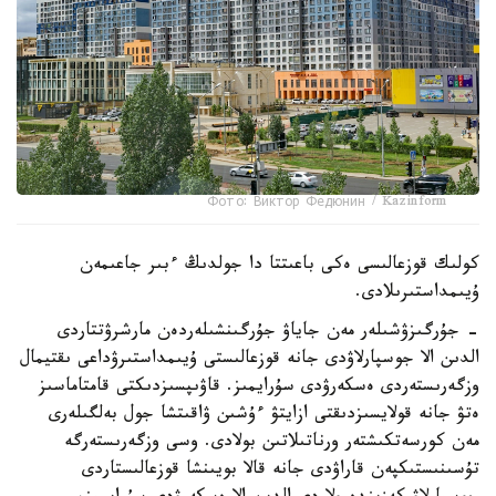
Фото: Виктор Федюнин / Kazinform
كولىك قوزعالىسى ەكى باعىتتا دا جولدىڭ ءبىر جاعىمەن
ۇيىمداستىرىلادى.
- جۇرگىزۋشىلەر مەن جاياۋ جۇرگىنشىلەردەن مارشرۋتتاردى
الدىن الا جوسپارلاۋدى جانە قوزعالىستى ۇيىمداستىرۋداعى ىقتيمال
وزگەرىستەردى ەسكەرۋدى سۇرايمىز. قاۋىپسىزدىكتى قامتاماسىز
ەتۋ جانە قولايسىزدىقتى ازايتۋ ءۇشىن ۋاقىتشا جول بەلگىلەرى
مەن كورسەتكىشتەر ورناتىلاتىن بولادى. وسى وزگەرىستەرگە
تۇسىنىستىكپەن قاراۋدى جانە قالا بويىنشا قوزعالىستاردى