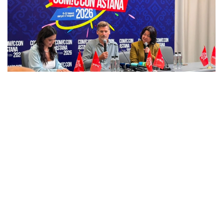
Фото: Kazinform
«تاقتار ويىنى» سەريالىنداعى دجەيمە لاننيستەر رولىمەن
تانىلعان اكتەر قازاقستاننىڭ كەڭدىگىنە، ۇلتتىق تاعامدارىنا جانە
ەلوردانىڭ كورىكتى ورىندارىنا ءتانتى بولعانىن ايتتى.
- قازاقستانعا العاش رەت كەلىپ وتىرمىن. مۇنداعىنىڭ ءبارى
قاتتى ۇنادى. ەلدەرىڭىز كەڭ-بايتاق ەكەن. اسىرەسە ۇلتتىق
تاعامدارىڭىز ۇنادى. سونىڭ ىشىندە ەتتىڭ ءدامى ەرەكشە ەكەن.
ءتىپتى وسى ءبىر كۇننىڭ وزىندە سوڭعى ءۇش جىلدا
جەگەنىمنەن دە كوپ ەت جەپ قويعان شىعارمىن، - دەپ كۇلدى