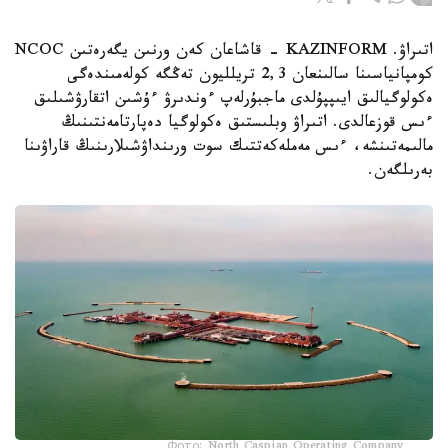
اتىراۋ. KAZINFORM - قاشاعان كەن ورنىن يگەرەتىن NCOC
كومپانياسىنا سالىنعان 2,3 تريلليون تەڭگە كولەمىندەگى
ەكولوگيالىق ايىپپۇلدى ماجبۇرلەپ ءوندىرۋ ءۇشىن اتقارۋشىلىق
ءىس قوزعالدى. اتىراۋ وبلىستىق ەكولوگيا دەپارتامەنتىنىڭ
مالىمەتىنشە، ءىس مەملەكەتتىك سوت ورىنداۋشىلارىنىڭ قاراۋىنا
بەرىلگەن.