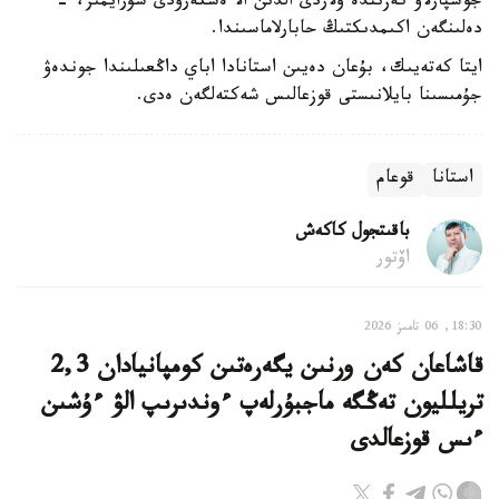
جوسپارلاۋ كەزىندە ولاردى الدىن الا ەسكەرۋدى سۇرايمىز، -
دەلىنگەن اكىمدىكتىڭ حابارلاماسىندا.
ايتا كەتەيىك، بۇعان دەيىن استانادا اباي داڭعىلىندا جوندەۋ
جۇمىسىنا بايلانىستى قوزعالىس شەكتەلگەن ەدى.
استانا
قوعام
باقىتجول كاكەش
اۆتور
18:30, 06 تامىز 2026
قاشاعان كەن ورنىن يگەرەتىن كومپانيادان 2,3
تريلليون تەڭگە ماجبۇرلەپ ءوندىرىپ الۋ ءۇشىن
ءىس قوزعالدى