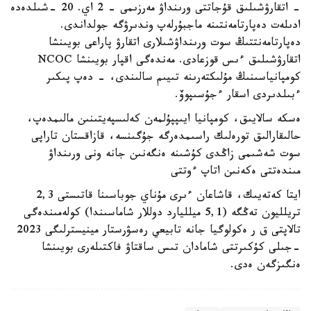
- اتقارۋشىلىق قۇجاتتى ورىنداۋ مەرزىمى - 2 اي. 20 -شىلدەدە
ادىلەت دەپارتامەنتىنە ماجبۇرلەپ وندىرۋگە جولداندى.
دەپارتامەنتتىڭ سوت ورىنداۋشىلارى اتقارۋ پاراعى بويىنشا
اتقارۋشىلىق ءىس قوزعادى. مەندەگى اقپار بويىنشا NCOC
كومپانياسىنىڭ مۇلىكتەرىنە تىيىم سالىندى، - دەپ پىكىر
ءبىلدىردى اسقار ءجۇسىپوۆ.
ەسكە سالايىق، كومپانيا ايىپپۇلمەن كەلىسپەيتىنىن مالىمدەپ،
حالىقارالىق تورەلىك راسىمدەرگە جۇگىنسە، قازاقستان تاراپى
سوت شەشىمى زاڭدى كۇشىنە ەنگەنىن جانە ونى ورىنداۋ
مىندەتتى ەكەنىن اتاپ ءوتتى
ايتا كەتەيىك، قاشاعان ءىرى مۇناي جوباسىنا قاتىستى 2,3
تريلليون تەڭگە (5,1 ميلليارد دوللار شاماسىندا) كولەمىندەگى
تالاپتى ق ر ەكولوگيا جانە تابيعي رەسۋرستار مينيسترلىگى 2023
-جىلى كۇكىرتتى شامادان تىس ساقتاۋ فاكتىلەرى بويىنشا
ەنگىزگەن ەدى.