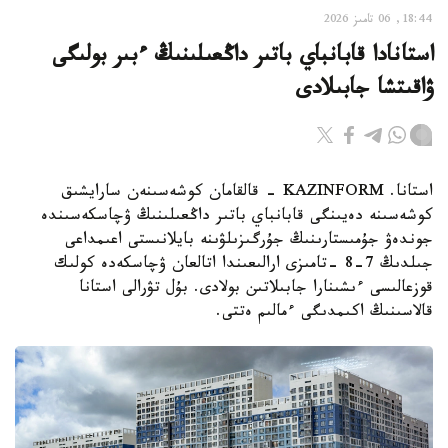
18:44, 06 تامىز 2026
استانادا قابانباي باتىر داڭعىلىنىڭ ءبىر بولىگى
ۋاقىتشا جابىلادى
استانا. KAZINFORM - قالقامان كوشەسىنەن سارايشىق
كوشەسىنە دەيىنگى قابانباي باتىر داڭعىلىنىڭ ۋچاسكەسىندە
جوندەۋ جۇمىستارىنىڭ جۇرگىزىلۋىنە بايلانىستى اعىمداعى
جىلدىڭ 7-8 -تامىزى ارالىعىندا اتالعان ۋچاسكەدە كولىك
قوزعالىسى ءىشىنارا جابىلاتىن بولادى. بۇل تۋرالى استانا
قالاسىنىڭ اكىمدىگى ءمالىم ەتتى.