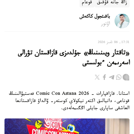
زاڭ جانە قۇقىق
قوعام
باقىتجول كاكەش
اۆتور
17:31, 06 تامىز 2026
«تاقتار ويىنىنىڭ» جۇلدىزى قازاقستان تۋرالى
اسەرىمەن ءبولىستى
استانا. قازاقپارات - Comic Con Astana 2026 فەستيۆالىنىڭ
قوناعى، دانيالىق اكتەر نيكولاي كوستەر- ۆالداۋ قازاقستانعا
العاشقى ساپارى جايلى اڭگىمەلەدى.