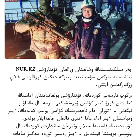
جەر سىلكىنىسىنىڭ وشاعىنان ورالعان قۇتقارۋشى NUR.KZ
تىلشىسىنە بەرگەن سۇحباتىندا ومىرگە دەگەن كوزقاراسى قالاي
وزگەرگەنىن ايتتى.
«كوپ نارسەنى كوردىك. قۇتقارۋشى بولعاندىقتان ادامنىڭ
ءمايىتىن كورۋ ءبىز ءۇشىن ۇيرەنشىكتى نارسە. ال ەڭ اۋىر
تيگەنى - ءتۇرلى ادام تاعدىرىنىڭ كۋاسى بولىپ كەلدىك. ءبىر
وتباسىنان ءبىر ادام عانا ءتىرى قالعان جاعدايلار بولدى،
ءۇيىندىنىڭ قاسىندا جىلاپ وتىرعان جانداردى كوردىك. ال
جۇمىس بويىنشا قيىندىق - ءبىز رەسمي تۇردە سەگىز ساعات