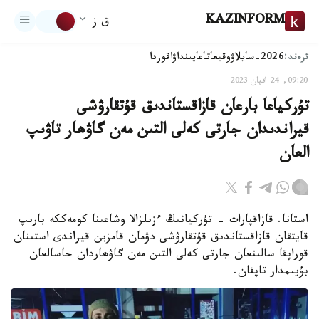
KAZINFORM
ق ز
ترەند:
2026-سايلاۋ
وقيعا
تاعايىنداۋ
اقوردا
09:20, 24 اقپان 2023
تۇركياعا بارعان قازاقستاندىق قۇتقارۋشى
قيراندىدان جارتى كەلى التىن مەن گاۋھار تاۋىپ
العان
استانا. قازاقپارات - تۇركيانىڭ ءزىلزالا وشاعىنا كومەككە بارىپ
قايتقان قازاقستاندىق قۇتقارۋشى دۋمان قامزين قيراندى استىنان
قوراپقا سالىنعان جارتى كەلى التىن مەن گاۋھاردان جاسالعان
بۇيىمدار تاپقان.