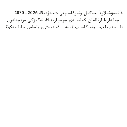
قاتىسۋشىلارعا جەڭىل ونەركاسىپتى دامىتۋدىڭ 2026-2030
-جىلدارعا ارنالعان كەشەندى جوسپارىنىڭ نەگىزگى ەرەجەلەرى
تانىستىرىلدى. ونەركاسىپ ۆيسە- ءمينيسترى ولجاس ساپاربەكوۆ
اتاپ وتكەندەي، قۇجات زاڭناما، ساتىپ الۋ تەتىگىن جەتىلدىرۋ،
«كولەڭكەلى» يمپورتقا قارسى ءىس-قيمىل، ينۆەستيتسيا تارتۋ،
وتاندىق برەندتى دامىتۋ مەن كادر دايارلاۋعا ارنالعان 28 ءىس-
شارانى قامتيدى.