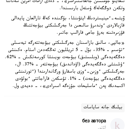
نىعايتۋ جۇمىسىن جالعاستىرامىز»، - دەدى ازامات امرين سەناتتا
وتكەن دوڭگەلەك ۇستەل بارىسىندا.
ۆيتسە-ءمينيستردىڭ ايتۋىنشا، بۇگىندە كەڭ تارالعان پايدالى
قازبالاردى ءوندىرۋ سالىعىن دا جەرگىلىكتى بيۋجەتتىڭ
قۇزىرەتىنە بەرۋ جاعى قارالىپ جاتىر.
«جالپى، سالىق بازاسىنان جەرگىلىكتى بيۋجەتتەرگە تيەسىلى
ءتۇسىم - %35، بۇل - 5 تريلليون تەڭگەدەن استام. ەكىنشى
دەڭگەيدەگى (وبلىستىق) بيۋجەت بويىنشا كورسەتكىش - %62.
ءۇشىنشى دەڭگەيدەگى (اۋداندىق) بيۋجەتتەر - %37. ال،
جەرگىلىكتى ءوزىن-ءوزى باسقارۋ ورگاندارىندا (ءتورتىنشى
دەڭگەيدەگى بيۋجەت) - %1. تۇسكەن قاراجاتتى ءبولۋدى
اكىمدىك پەن ءماسليحات جۇزەگە اسىرادى»، - دەيدى ول.
بيلىك جانە ساياسات
без автора
اۆتور