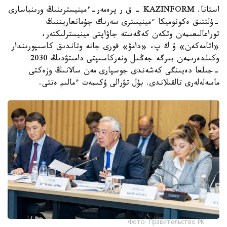
استانا. KAZINFORM - ق ر پرەمەر-ءمينيسترىنىڭ ورىنباسارى
-ۇلتتىق ەكونوميكا ءمينيسترى سەرىك جۇمانعاريننىڭ
توراعالىعىمەن وتكەن كەڭەستە جاۋاپتى مينيسترلىكتەر،
«اتامەكەن» ۇ ك پ، «دامۋ» قورى جانە وتاندىق كاسىپورىندار
وكىلدەرىمەن بىرگە جەڭىل ونەركاسىپتى دامىتۋدىڭ 2030
-جىلعا دەيىنگى كەشەندى جوسپارى مەن سالانىڭ وزەكتى
ماسەلەلەرى تالقىلاندى. بۇل تۋرالى ۇكىمەت ءمالىم ەتتى.
Фото: Правительство РК