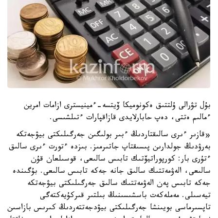
بۇل تۋرالى ۇلتتىق ەكونوميكا ۆيتسە-ءمينيسترى ازامات امرين
ءمالىم ەتتى، دەپ حابارلايدى قازاقپارات ءتىلشىسى.
«قازىر ءىرى سالىقتاردىڭ ءبىر بولىگىن جەرگىلىكتى بيۋجەتكە
بەرۋدىڭ جولدارىن پىسىقتاپ جاتىرمىز. بىزدە ءتورت ءىرى سالىق
ءتۇرى بار: كورپوراتيۆتىك تابىس سالىعى، قوسىلعان قۇن
سالىعى، الەۋمەتتىك سالىق جانە جەكە تابىس سالىعى. بۇگىندە
جەكە تابىس پەن الەۋمەتتىك سالىق جەرگىلىكتى بيۋجەتكە
تيەسىلى. مەملەكەت باسشىسىنىڭ بىلتىر قىركۇيەكتەگى
تاپسىرماسى بويىنشا جەرگىلىكتى بيۋدجەتتەردىڭ كىرىس بازاسىن