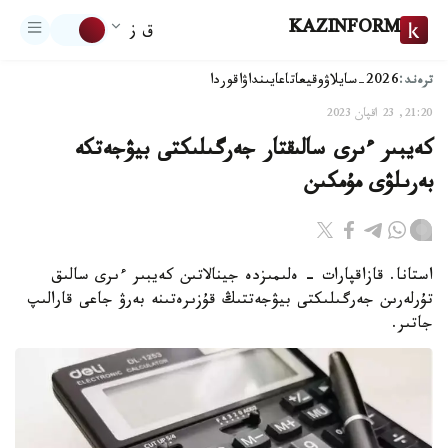
KAZINFORM
ق ز
ترەند:
2026-سايلاۋ
وقيعا
تاعايىنداۋ
اقوردا
21:20, 23 اقپان 2023
كەيبىر ءىرى سالىقتار جەرگىلىكتى بيۋجەتكە
بەرىلۋى مۇمكىن
استانا. قازاقپارات - ەلىمىزدە جينالاتىن كەيبىر ءىرى سالىق
تۇرلەرىن جەرگىلىكتى بيۋجەتتىڭ قۇزىرەتىنە بەرۋ جاعى قارالىپ
جاتىر.