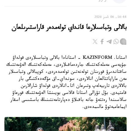
16:44, 06 تامىز 2026
بالالى وتباسىلارعا قانداي تولەمدەر قاراستىرىلعان
استانا. KAZINFORM - استانادا بالالى وتباسىلاردى قولداۋ
جۇيەسى مەملەكەتتىك جاردەماقىلاردى، مەملەكەتتىك الەۋمەتتىك
ساقتاندىرۋ قورىنان تولەنەتىن تولەمدەردى، كوپبالالى وتباسىلار
مەن ماراپاتتالعان انالاردى، سونداي-اق مۇگەدەكتىگى بار
بالالاردى تاربيەلەپ وتىرعان اتا-انالاردى قولداۋ شارالارىن
قامتيدى. بۇل تۋرالى استانا قالاسى بويىنشا الەۋمەتتىك قورعاۋ
سالاسىندا رەتتەۋ جانە باقىلاۋ دەپارتامەنتىنىڭ باسشىسى اسقار
ايماعامبەتوۆ مالىمدەدى.