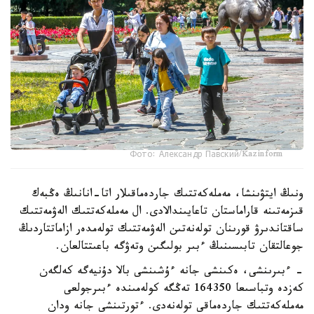
Фото: Александр Павский/Kazinform
ونىڭ ايتۋىنشا، مەملەكەتتىك جاردەماقىلار اتا-انانىڭ ەڭبەك
قىزمەتىنە قاراماستان تاعايىندالادى. ال مەملەكەتتىك الەۋمەتتىك
ساقتاندىرۋ قورىنان تولەنەتىن الەۋمەتتىك تولەمدەر ازاماتتاردىڭ
جوعالتقان تابىسىنىڭ ءبىر بولىگىن وتەۋگە باعىتتالعان.
- ءبىرىنشى، ەكىنشى جانە ءۇشىنشى بالا دۇنيەگە كەلگەن
كەزدە وتباسىعا 164350 تەڭگە كولەمىندە ءبىرجولعى
مەملەكەتتىك جاردەماقى تولەنەدى. ءتورتىنشى جانە ودان