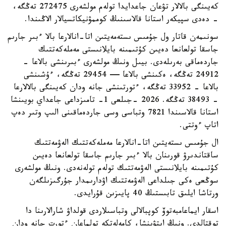
كەيىنگى بالالار تۋعان جاعدايدا تولەم مولشەرى 272475 تەڭگە،
- دەدى سپيكەر استانا قالاسىنىڭ كوممۋنيكاتسيالار الاڭىندا.
سونىمەن قاتار ول جۇمىس ىستەمەيتىن اتا-انالارعا بالا ءبىر جارىم
جاسقا تولعانعا دەيىن كۇتىمىنە بايلانىستى مەملەكەتتىك
جاردەماقى بەرىلەدى. بيىل ونىڭ مولشەرى ءبىرىنشى بالاعا -
24912 تەڭگە، ەكىنشى بالاعا — 29454 تەڭگە، ءۇشىنشى
بالاعا - 33952 تەڭگە، ءتورتىنشى جانە ودان كەيىنگى بالالارعا
- 38493 تەڭگە. 2026 -جىلعى 1- تامىزداعى جاعداي بويىنشا
استانا قالاسىندا 7821 وتباسى وسى جاردەماقىنى الىپ وتىر دەپ
اتاپ ءوتتى.
ال جۇمىس ىستەيتىن اتا-انالارعا مەملەكەتتىك الەۋمەتتىك
ساقتاندىرۋ قورىنان بالا ءبىر جارىم جاسقا تولعانعا دەيىن
كۇتىمىنە بايلانىستى الەۋمەتتىك تولەم تولەنەدى. ونىڭ مولشەرى
سوڭعى ەكى جىلداعى الەۋمەتتىك اۋدارىمدار جۇرگىزىلگەن
ورتاشا ايلىق تابىستىڭ 40 پايىزىن قۇرايدى.
اسقار ايماعامبەتوۆ كوپبالالى وتباسىلاردى قولداۋ شارالارىنا دا
توقتالدى. ونىڭ ايتۋىنشا، كامەلەتكە تولماعان ءتورت جانە ودان