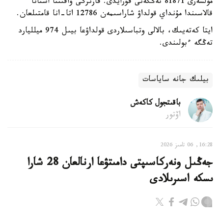
مولشەرى 81871 تەڭگەنى قۇرايدى. قازىرگى ۋاقىتتا استانا
قالاسىندا مۇنداي قولداۋ شاراسىمەن 12786 اتا-انا قامتىلعان.
ايتا كەتەيىك، بالالى وتباسىلاردى قولداۋعا بيىل 974 ميلليارد
تەڭگە ءبولىندى.
بيلىك جانە ساياسات
باقىتجول كاكەش
اۆتور
16:28, 06 تامىز 2026
جەڭىل ونەركاسىپتى دامىتۋعا ارنالعان 28 شارا
ىسكە اسىرىلادى