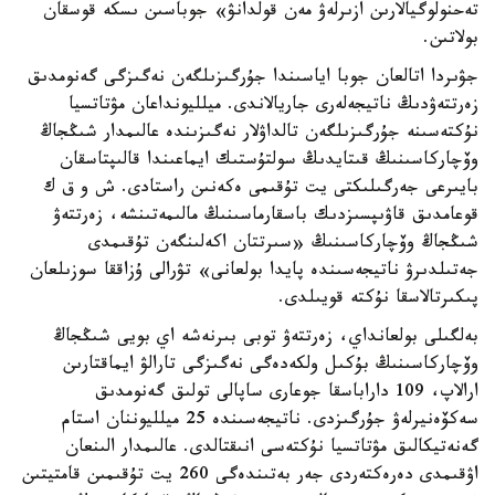
تەحنولوگيالارىن ازىرلەۋ مەن قولدانۋ» جوباسىن ىسكە قوسقان
بولاتىن.
جۋىردا اتالعان جوبا اياسىندا جۇرگىزىلگەن نەگىزگى گەنومدىق
زەرتتەۋدىڭ ناتيجەلەرى جاريالاندى. ميلليونداعان مۋتاتسيا
نۇكتەسىنە جۇرگىزىلگەن تالداۋلار نەگىزىندە عالىمدار شىڭجاڭ
وۆچاركاسىنىڭ قىتايدىڭ سولتۇستىك ايماعىندا قالىپتاسقان
بايىرعى جەرگىلىكتى يت تۇقىمى ەكەنىن راستادى. ش و ق ك
قوعامدىق قاۋىپسىزدىك باسقارماسىنىڭ مالىمەتىنشە، زەرتتەۋ
شىڭجاڭ وۆچاركاسىنىڭ «سىرتتان اكەلىنگەن تۇقىمدى
جەتىلدىرۋ ناتيجەسىندە پايدا بولعانى» تۋرالى ۇزاققا سوزىلعان
پىكىرتالاسقا نۇكتە قويىلدى.
بەلگىلى بولعانداي، زەرتتەۋ توبى بىرنەشە اي بويى شىڭجاڭ
وۆچاركاسىنىڭ بۇكىل ولكەدەگى نەگىزگى تارالۋ ايماقتارىن
ارالاپ، 109 داراباسقا جوعارى ساپالى تولىق گەنومدىق
سەكۆەنيرلەۋ جۇرگىزدى. ناتيجەسىندە 25 ميلليوننان استام
گەنەتيكالىق مۋتاتسيا نۇكتەسى انىقتالدى. عالىمدار الىنعان
اۋقىمدى دەرەكتەردى جەر بەتىندەگى 260 يت تۇقىمىن قامتيتىن