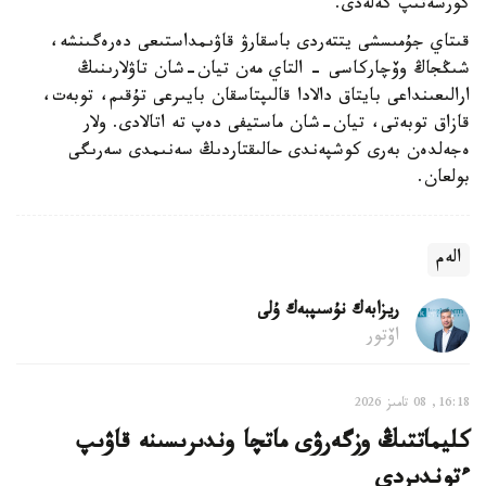
كورسەتىپ كەلەدى.
قىتاي جۇمىسشى يتتەردى باسقارۋ قاۋىمداستىعى دەرەگىنشە،
شىڭجاڭ وۆچاركاسى - التاي مەن تيان-شان تاۋلارىنىڭ
ارالىعىنداعى بايتاق دالادا قالىپتاسقان بايىرعى تۇقىم، توبەت،
قازاق توبەتى، تيان-شان ماستيفى دەپ تە اتالادى. ولار
ەجەلدەن بەرى كوشپەندى حالىقتاردىڭ سەنىمدى سەرىگى
بولعان.
الەم
ريزابەك نۇسىپبەك ۇلى
اۆتور
16:18, 08 تامىز 2026
كليماتتىڭ وزگەرۋى ماتچا وندىرىسىنە قاۋىپ
ءتوندىردى