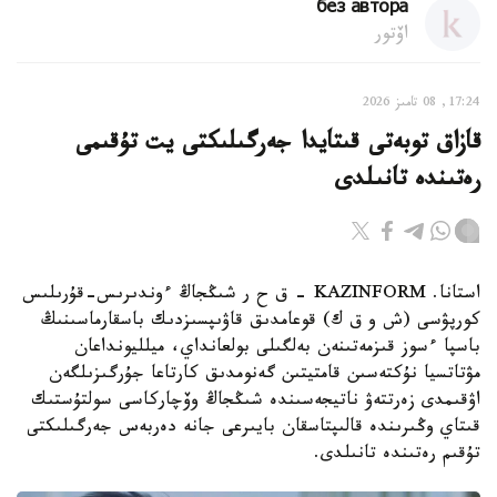
без автора
اۆتور
17:24, 08 تامىز 2026
قازاق توبەتى قىتايدا جەرگىلىكتى يت تۇقىمى
رەتىندە تانىلدى
استانا. KAZINFORM – ق ح ر شىڭجاڭ ءوندىرىس-قۇرىلىس
كورپۋسى (ش و ق ك) قوعامدىق قاۋىپسىزدىك باسقارماسىنىڭ
باسپا ءسوز قىزمەتىنەن بەلگىلى بولعانداي، ميلليونداعان
مۋتاتسيا نۇكتەسىن قامتيتىن گەنومدىق كارتاعا جۇرگىزىلگەن
اۋقىمدى زەرتتەۋ ناتيجەسىندە شىڭجاڭ وۆچاركاسى سولتۇستىك
قىتاي وڭىرىندە قالىپتاسقان بايىرعى جانە دەربەس جەرگىلىكتى
تۇقىم رەتىندە تانىلدى.