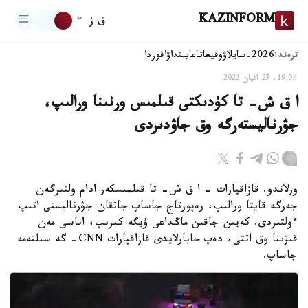
KAZINFORM
ق ز
ترەند:
2026-سايلاۋ
وقيعا
تاعايىنداۋ
اقوردا
19:54, 23 اقپان 2023
ا ق ش- تا كۇدىكتى قىلمىس ورنىنا ورالىپ،
جۋرناليستەرگە وق جاۋدىردى
ورلاندو. قازاقپارات – ا ق ش- تا قىلمىسكەر ادام ولتىرگەن
جەرگە قايتا ورالىپ، رەپورتاج جاساپ جاتقان جۋرناليستى اتىپ
ءولتىردى. كەيىن جاقىن ماڭداعى ۇيگە كىرىپ، اناسى مەن
قىزىنا وق اتتى، دەپ حابارلايدى قازاقپارات CNN- گە سىلتەمە
جاساپ.