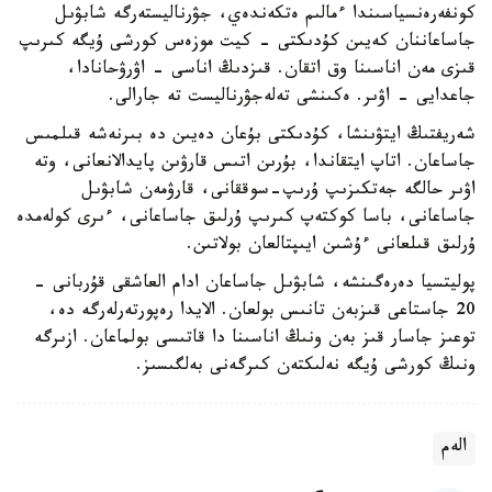
كونفەرەنسياسىندا ءمالىم ەتكەندەي، جۋرناليستەرگە شابۋىل
جاساعاننان كەيىن كۇدىكتى - كيت موزەس كورشى ۇيگە كىرىپ
قىزى مەن اناسىنا وق اتقان. قىزدىڭ اناسى - اۋرۋحانادا،
جاعدايى - اۋىر. ەكىنشى تەلەجۋرناليست تە جارالى.
شەريفتىڭ ايتۋىنشا، كۇدىكتى بۇعان دەيىن دە بىرنەشە قىلمىس
جاساعان. اتاپ ايتقاندا، بۇرىن اتىس قارۋىن پايدالانعانى، وتە
اۋىر حالگە جەتكىزىپ ۇرىپ-سوققانى، قارۋمەن شابۋىل
جاساعانى، باسا كوكتەپ كىرىپ ۇرلىق جاساعانى، ءىرى كولەمدە
ۇرلىق قىلعانى ءۇشىن ايىپتالعان بولاتىن.
پوليتسيا دەرەگىنشە، شابۋىل جاساعان ادام العاشقى قۇربانى -
20 جاستاعى قىزبەن تانىس بولعان. الايدا رەپورتەرلەرگە دە،
توعىز جاسار قىز بەن ونىڭ اناسىنا دا قاتىسى بولماعان. ازىرگە
ونىڭ كورشى ۇيگە نەلىكتەن كىرگەنى بەلگىسىز.
الەم