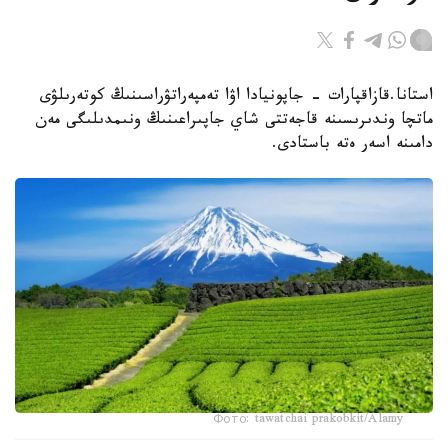
استانا.قازاقپارات - جاپونيادا اۋا تەمپەراتۋراسىنىڭ كوتەرىلۋى
ماتچا وندىرىسىنە قاجەتتى شاي جاپىراعىنىڭ ونىمدىلىگى مەن
دامىنە اسەر ەتە باستادى.
Фото: tawatchai prakobkit/Alamy