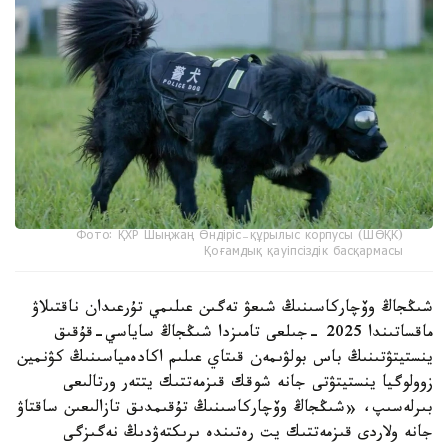
Фото: ҚХР Шыңжаң Өндіріс-құрылыс корпусы (ШӨҚК)
Қоғамдық қауіпсіздік басқармасы
شىڭجاڭ وۆچاركاسىنىڭ شىعۋ تەگىن عىلىمي تۇرعىدان ناقتىلاۋ
ماقساتىندا 2025 -جىلعى تامىزدا شىڭجاڭ ساياسي-قۇقىق
ينستيتۋتىنىڭ باس بولۋىمەن قىتاي عىلىم اكادەمياسىنىڭ كۋنمين
زوولوگيا ينستيتۋتى جانە شوقك قىزمەتتىك يتتەر ورتالىعى
بىرلەسىپ، «شىڭجاڭ وۆچاركاسىنىڭ تۇقىمدىق تازالىعىن ساقتاۋ
جانە ولاردى قىزمەتتىك يت رەتىندە ىرىكتەۋدىڭ نەگىزگى