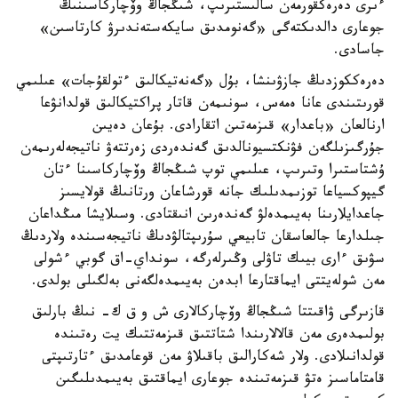
ءىرى دەرەكقورمەن سالىستىرىپ، شىڭجاڭ وۆچاركاسىنىڭ
جوعارى دالدىكتەگى «گەنومدىق سايكەستەندىرۋ كارتاسىن»
جاسادى.
دەرەككوزدىڭ جازۋىنشا، بۇل «گەنەتيكالىق ءتولقۇجات» عىلىمي
قورىتىندى عانا ەمەس، سونىمەن قاتار پراكتيكالىق قولدانۋعا
ارنالعان «باعدار» قىزمەتىن اتقارادى. بۇعان دەيىن
جۇرگىزىلگەن فۋنكتسيونالدىق گەندەردى زەرتتەۋ ناتيجەلەرىمەن
ۇشتاستىرا وتىرىپ، عىلىمي توپ شىڭجاڭ وۆچاركاسىنا ءتان
گيپوكسياعا توزىمدىلىك جانە قورشاعان ورتانىڭ قولايسىز
جاعدايلارىنا بەيىمدەلۋ گەندەرىن انىقتادى. وسىلايشا مىڭداعان
جىلدارعا جالعاسقان تابيعي سۇرىپتالۋدىڭ ناتيجەسىندە ولاردىڭ
سۋىق ءارى بيىك تاۋلى وڭىرلەرگە، سونداي-اق گوبي ءشولى
مەن شولەيتتى ايماقتارعا ابدەن بەيىمدەلگەنى بەلگىلى بولدى.
قازىرگى ۋاقىتتا شىڭجاڭ وۆچاركالارى ش و ق ك- نىڭ بارلىق
بولىمدەرى مەن قالالارىندا شتاتتىق قىزمەتتىك يت رەتىندە
قولدانىلادى. ولار شەكارالىق باقىلاۋ مەن قوعامدىق ءتارتىپتى
قامتاماسىز ەتۋ قىزمەتىندە جوعارى ايماقتىق بەيىمدىلىگىن