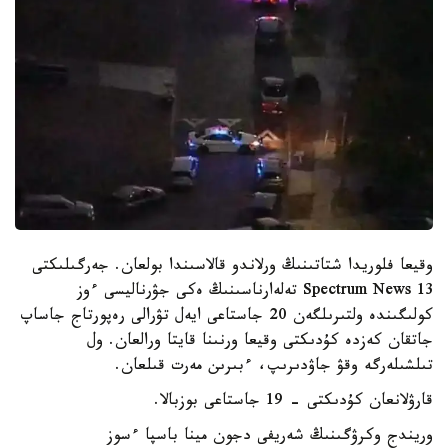
وقيعا فلوريدا شتاتىنىڭ ورلاندو قالاسىندا بولعان. جەرگىلىكتى
Spectrum News 13 تەلەارناسىنىڭ ەكى جۋرناليسى ءوز
كولىگىندە ولتىرىلگەن 20 جاستاعى ايەل تۋرالى رەپورتاج جاساپ
جاتقان كەزدە كۇدىكتى وقيعا ورنىنا قايتا ورالعان. ول
تىلشىلەرگە وقۋ جاۋدىرىپ، ءبىرىن مەرت قىلعان.
قارۋلانعان كۇدىكتى - 19 جاستاعى بوزبالا.
وريندج وكرۋگىنىڭ شەريفى دجون مينا باسپا ءسوز