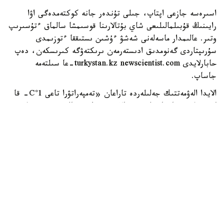
اسىرەسە جازعى اپتاپ، جىلى تۇندەر جانە كوكتەمدەگى اۋا
رايىنىڭ قۇبىلمالىلىعى شاي بۇتالارىنا قوسىمشا سالماق ءتۇسىرىپ
وتىر. عالىمدار ماسەلەنى شەشۋ ءۇشىن ىستىققا ءتوزىمدى
سۇرىپتاردى گەنومدىق ادىستەرمەن ىرىكتەۋگە كىرىسكەن، دەپ
حابارلايدى turkystan.kz newscientist.com-عا سىلتەمە
جاساپ.
الايدا الەۋمەتتىك جەلىلەردە تاراعان «تەمپەراتۋرا تاعى 1°C- قا
كوتەرىلسە، ماتچا مۇلدە جوعالادى» دەگەن مالىمدەمەنى عىلىمي
تۇرعىدان دالەلدەنگەن بولجام دەۋگە بولمايدى. قازىرگى
زەرتتەۋلەر كليماتتىڭ جىلىنۋى ءونىم كولەمىن ازايتىپ، جوعارى
ساپالى ماتچانىڭ ءدامىن وزگەرتۋى مۇمكىن ەكەنىن كورسەتەدى.
ءبىراق ناقتى ءبىر گرادۋسقا بايلانعان جويىلۋ شەگى انىقتالعان
جوق.
ماتچا كادىمگى كەپتىرىلگەن شاي جاپىراعىنان ەمەس، تەنچا
دەپ اتالاتىن ارنايى شيكىزاتتان دايىندالادى. ەگىن جيناۋعا
بىرنەشە اپتا قالعاندا شاي بۇتالارى كۇن ساۋلەسىنەن