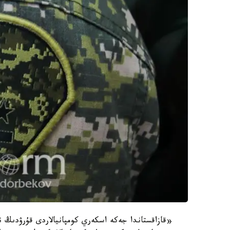
«قازاقستاندا جەكە اسكەري كومپانيالاردى قۇرۋدىڭ 