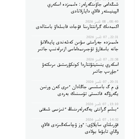
09:12, 08 تامىز 2026
شىڭداعى جاۋىنگەرلەر: ەلىمىزدە اسكەري
الپينيستەر قالاي دايارلانادى
08:40, 08 تامىز 2026
اكىمدىك گرانتتارىنا قۇجات قابىلداۋ باستالدى
22:31, 07 تامىز 2026
ەلىمىزدە جەراستى سۋىن كەشەندى پايدالانۋ
جانە باسقارۋ تۇجىرىمداماسى ازىرلەنىپ جاتىر
21:58, 07 تامىز 2026
اسكەري ينستيتۋتتاردا كونكۋرستىق ىرىكتەۋ
ءجۇرىپ جاتىر
20:31, 07 تامىز 2026
ق م گ باسشىسى جاڭادان ءىرى كەن ورنىن
يگەرۋگە قاتىستى تۇسىنىك بەردى
15:10, 07 تامىز 2026
ءبىلىم گرانتى يەگەرلەرىنىڭ ءتىزىمى شىقتى
14:52, 07 تامىز 2026
قۇرىلتاي سايلاۋى: ءوز ۋچاسكەڭىزدى قالاي
وڭاي تابۋعا بولادى