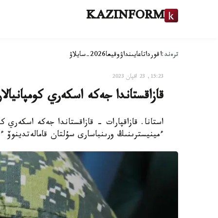
KAZINFORM
ترەند:
اقوردا
تاعايىنداۋ
وقيعا
2026-سايلاۋ
15:23, 23 اقپان 2023
قازاقستاندا جەكە اسكەري كومپانيالا
استانا. قازاقپارات - قازاقستاندا جەكە اسكەري كو
ءمينيسترىنىڭ ورىنباسارى سۇلتان قامالەتدينوۆ ءم