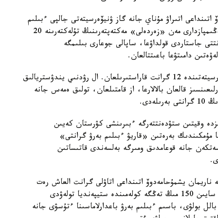
ۆ اتىنداعى اتىراۋ مۇناي جانە گاز ۋنيۆەرسيتەتى جالپى ءبىلىم
بەرەتىن پاندەر بويىنشا وبلىستىق وليمپيادالاردىڭ جەڭىمپازدارى مەن «زەردەلى» مەكتەپتەرىنىڭ تۇلەكتەرىنە 20
انتتى جاستاردى قولداۋعا، ساپالى جوعارى بىلىمگە
ەتىن دامىتۋعا باعىتتالعان.
سارسەن امانجولوۆ اتىنداعى شىعىس قازاقستان ۋنيۆەرسيتەتىندە 12 گرانت قاراستىرىلعان. ال رۋدنىي يندۋستريالىق
رلىعىنسىز قالعان بالالارعا، از قامتىلعان، تولىق ەمەس جانە
لەدى.
ىزدە وقيتىن ستۋدەنتتەرگە ءبىرىنشى كۋرستان كەيىن
 مۇمكىندىك بەرەتىن «قاريۋ ءبىلىم بەرۋ گرانتى»
سەتكەن جانە قوعامدىق ومىرگە بەلسەندى قاتىساتىن
 ۋنيۆەرسيتەتتە ناريمان يشمۇحامەدوۆ اتىنداعى اتاۋلى گرانت العاش رەت
تاعايىندالدى. ول وقۋ اقىسىن تولىق وتەۋدى جانە اي سايىن 150 مىڭ تەڭگە كولەمىندە ستيپەنديا تولەۋدى
وزدەيدى. ۇمىتكەردىڭ ۇبت ناتيجەسى كەمىندە 75 بالل بولۋى، باسىم ءبىلىم بەرۋ باعدارلاماسىنا ءتۇسۋى جانە