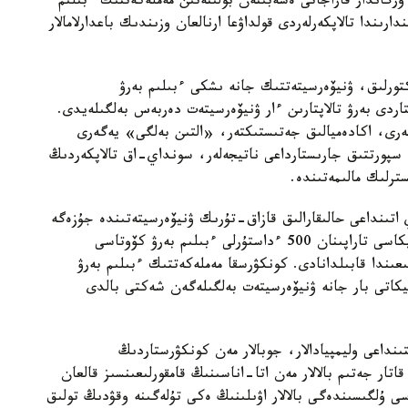
رگاندار قاراجاتى ەسەبىنەن بولىنەتىن مەملەكەتتىك ءبىلىم
رىندا تالاپكەرلەردى قولداۋعا ارنالعان وزىندىك باعدارلامالار
رەكتورلىق، ۋنيۆەرسيتەتتىك جانە ىشكى ءبىلىم بەرۋ
اردى بەرۋ تالاپتارىن ءار ۋنيۆەرسيتەت دەربەس بەلگىلەيدى.
لەرى، اكادەميالىق جەتىستىكتەر، «التىن بەلگى» يەگەرى
ە سپورتتىق جارىستارداعى ناتيجەلەر، سونداي-اق تالاپكەردىڭ
ترلىك مالىمەتىندە.
 اتىنداعى حالىقارالىق قازاق-تۇرىك ۋنيۆەرسيتەتىندە جۇزەگە
اسىرىلادى. 2026-2027 وقۋ جىلىنا تۇركيا رەسپۋبليكاسى تاراپىنان 500 ءداستۇرلى ءبىلىم بەرۋ كۆوتاسى
ار 2026-جىلعى 10-15-تامىز ارالىعىندا قابىلدانادى. كونكۋرسقا مەملەكەتتىك ءبىلىم بەرۋ
يكاتى بار جانە ۋنيۆەرسيتەت بەلگىلەگەن شەكتى بالدى
ا اتىنداعى قىزىلوردا ۋنيۆەرسيتەتى IT باعىتىنداعى وليمپيادالار، جوبالار مەن كونكۋرستاردىڭ
سونىمەن قاتار جەتىم بالالار مەن اتا-اناسىنىڭ قامقورلىعىنسىز قالعان
سى ۇلگىسىندەگى بالالار اۋىلىنىڭ ەكى تۇلەگىنە وقۋدىڭ تولىق