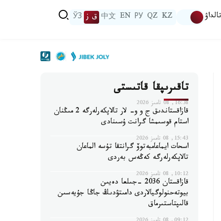
الداۋ
KZ
QZ
РУ
EN
中文
ق ز
ЎЗ
تاقىرىپقا قاتىستى
16:38, 08 تامىز 2026
قازاقستاندىق ج و و- لار تالاپكەرلەرگە 2 مىڭنان
استام قوسىمشا گرانت ۇسىنادى
15:43, 08 تامىز 2026
اسحات ايماعامبەتوۆ گرانتقا تۇسە الماعان
تالاپكەرلەرگە كەڭەس بەردى
10:12, 08 تامىز 2026
قازاقستان 2036 -جىلعا دەيىن
بيوتەحنولوگيالاردى دامىتۋدىڭ جاڭا جۇيەسىن
قالىپتاستىرماق