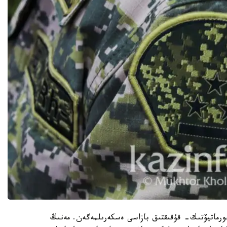
نورماتيۆتىك- قۇقىقتىق بازاسى ەسكەرىلمەگەن. مەنىڭ