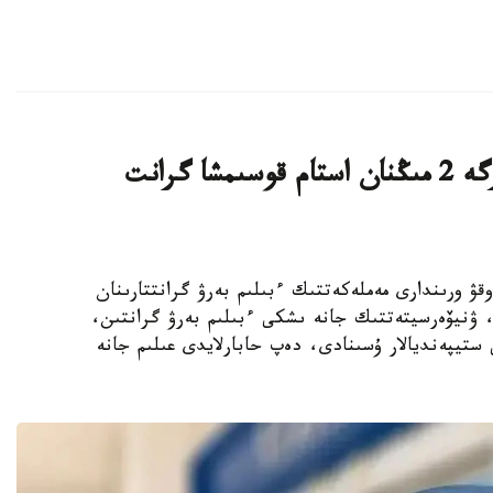
قازاقستاندىق ج و و- لار تالاپكەرلەرگە 2 مىڭنان استام قوسىمشا گرانت
ىڭ جوعارى وقۋ ورىندارى مەملەكەتتىك ءبىلىم بەرۋ گرانتتارىنان
استام رەكتورلىق، ۋنيۆەرسيتەتتىك جانە ىشكى ءبىلىم بەرۋ گرانتىن،
ستيپەنديالار ۇسىنادى، دەپ حابارلايدى عىلىم جانە