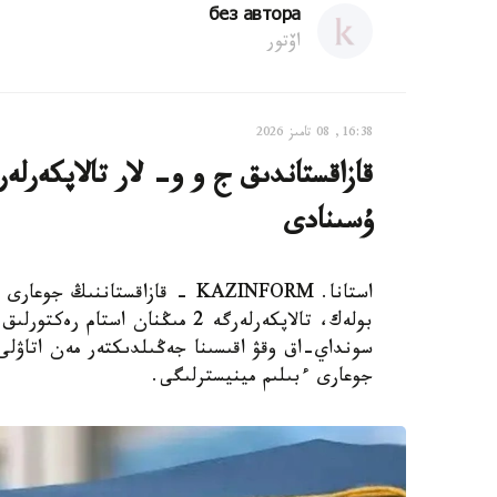
без автора
اۆتور
16:38, 08 تامىز 2026
ۇسىنادى
استانا. KAZINFORM - قازاقستانن
بولەك، تالاپكەرلەرگە 2 مىڭنان 
سونداي-اق وقۋ اقىسىنا جەڭىلدىكتەر مەن اتاۋلى 
جوعارى ءبىلىم مينيسترلىگى.