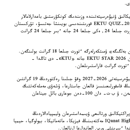
الىق ۋنيۆەرسيتەتىندە وزىندىك كونكۋرستىق باعدارلامالار
اياسىندا 94 گرانت قاراستىرىلعان. ونىڭ ىشىندە EKTU QUIZ-2026 قورىتىندىسى بويىنشا جەتىسۋ، تۇركىستان
جانە قىزىلوردا وبلىستارىنىڭ مەكتەپ تۇلەكتەرىنە ءتورت جىلعا 24, ەكى جىلعا 24 جانە ءبىر جىلعا 24 گرانت
«اقىلدى Awards 2026» كونكۋرسى بويىنشا «التىن بەلگىگە» ۇمىتكەرلەرگە ءتورت جىلعا 18 گرانت بولىنگەن.
قىرعىز رەسپۋبليكاسىنىڭ مەكتەپ تۇلەكتەرىنە ارنالعان EKTU STAR 2026 جانە «eKTU- دى تاڭدا -
 ءتورت گرانت قاراستىرىلعان.
ءابىلقاس ساعىنوۆ اتىنداعى قاراعاندى تەحنيكالىق ۋنيۆەرسيتەتى 2026-2027 وقۋ جىلىنا رەكتوردىڭ 19 گرانتىن
نىڭ قامقورلىعىنسىز قالعان جاستارعا، ۇشەۋى مەملەكەتتىك
ءبىلىم بەرۋ گرانتى كونكۋرسىندا جەڭىمپاز بولماعانىمەن، ۇ ب ت- دان 100-دەن جوعارى بالل جيناعان
اكتيكالىق ورتالىعى ۇيىمداستىرعان وليمپيادالاردىڭ
جەڭىمپازدارىنا، بەس گرانت IQanat High School of Burabay مەكتەبىنىڭ فيزيكا، ماتەماتيكا، بيولوگيا، حيميا
دا ءبىرىنشى ورىن العاندارعا ارنالعان.