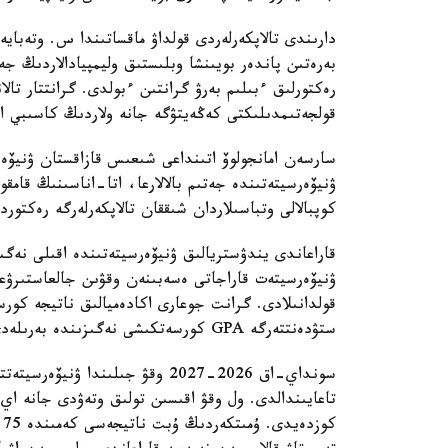
دارىندى تالاپكەرلەردى قولداۋ ماقساتىندا س. وتەبايە
رەكتورلىق ءبىلىم بەرۋ گرانتىن ءبولدى. گرانتتار تال
قولجەتىمدىلىكتى كەڭەيتۋگە جانە ولاردىڭ كاسىبي الەۋ
ۋنيۆەرسيتەتىندە جەتىم بالالارعا، اتا-اناسىنىڭ قامقو
كوپبالالى وتباسىلاردان شىققان تالاپكەرلەرگە رەكتوردىڭ 10 گرانتى بەرى
قاراعاندى يندۋستريالىق ۋنيۆەرسيتەتىندە اقىلى نەگ
ۋنيۆەرسيتەت قاراجاتى ەسەبىنەن وقۋىن جالعاستىرۋعا
قولدانىلادى. گرانت جوعارى اكادەميالىق ناتيجە كور
ستۋدەنتتەرگە GPA كورسەتكىشى نەگىزىندە بەرىلەدى.
سونداي-اق 2026-2027 وقۋ جىلىندا
ك