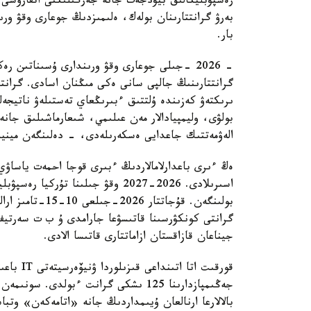
رەسپۋبليكالىق بيۋدجەت جانە جەرگىلىكتى اتقارۋشى و
بەرۋ گرانتتارىنان بولەك، ەلىمىزدىڭ جوعارى وقۋ ورىندا
بار.
- 2026 -جىلى جوعارى وقۋ ورىندارى ۇسىناتىن 
گرانتتارىنىڭ جالپى سانى ەكى مىڭنان اسادى. گرانتت
ىرىكتەۋ كەزىندە ۇلتتىق ءبىرىڭعاي تەستىلەۋ ناتيجە
بولۋى، وليمپيادالار مەن عىلىمي، شىعارماشىلىق جان
الەۋمەتتىك جاعدايى ەسكەرىلەدى، - دەلىنگەن مينيس
ەڭ ءىرى باعدارلامالاردىڭ ءبىرى قوجا احمەت ياساۋي
بولىنگەن. قۇجاتت
گرانتى كونكۋرسىنا قاتىسۋعا جارامدى ۇ ب ت سەرتيف
جيناعان قازاقستان ازاماتتارى قاتىسا الادى.
قورقىت ات
جەڭىمپازدارىنا 125 ىشكى گرانت ءبولدى. 
بالالارعا ارنالعان ۇيىمداردىڭ جانە «اتامەكەن» وتبا