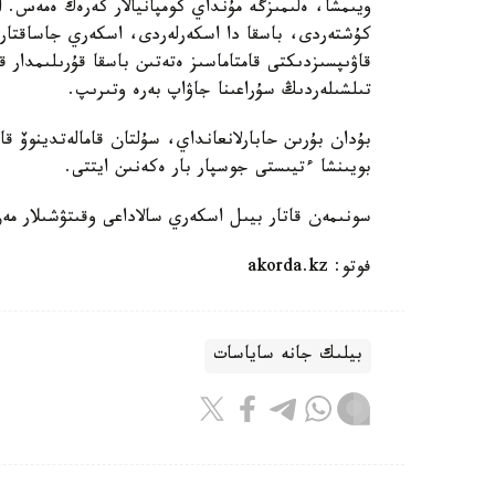
ويىمشا، ەلىمىزگە مۇنداي كومپانيالار كەرەك ەمەس. ا
كۇشتەردى، باسقا دا اسكەرلەردى، اسكەري جاساقتاردى
قاۋىپسىزدىكتى قامتاماسىز ەتەتىن باسقا قۇرىلىمدار 
تىلشىلەردىڭ سۇراعىنا جاۋاپ بەرە وتىرىپ.
بۇدان بۇرىن حابارلانعانداي، سۇلتان قامالەتدينوۆ 
بويىنشا ءتيىستى جوسپار بار ەكەنىن ايتتى.
سونىمەن قاتار بيىل اسكەري سالاداعى وقىتۋشىلار مە
فوتو: akorda.kz
بيلىك جانە ساياسات