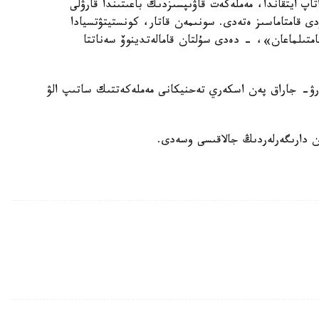
تاپ ايتقاندا، مەملەكەت قاۋىپسىزدىك باعىتىندا قارۋلى
 قامتاماسىز ەتەدى. سونىمەن قاتار، كونستيتۋتسيادا
قامتىلماعان»، - دەدى سۇلتان قامالەتدينوۆ سەناتتا
قارۋ- جاراق پەن اسكەري تەحنيكانى مەملەكەتتىك ساتىپ الۋ
ن دارىگەرلەردىڭ جالاقىسى وسەدى.