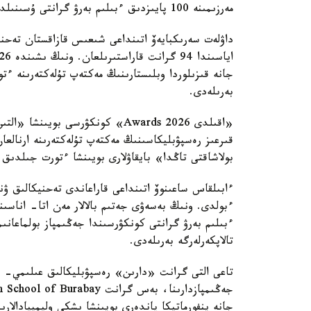
مەرزىمىنە 100 پايىزدىق ءبىلىم بەرۋ گرانتى ۇسىنىلدى.
داۋلەت سەرىكبايەۆ اتىنداعى شىعىس قازاقستان تەحنيك
بەرىلەدى.
بولاشاقتى تاڭدا» بايقاۋلارى بويىنشا ءتورت جىلدىق
ءبولدى. ونىڭ بەسەۋى جەتىم بالالار مەن اتا- اناسى
تالاپكەرلەرگە بەرىلەدى.
تاعى التى گرانت «دارىن» رەسپۋبليكالىق عىلىمي- پر
جانە ينفورماتيكا پاندەرى بويىنشا ىشكى وليمپيادالارىن