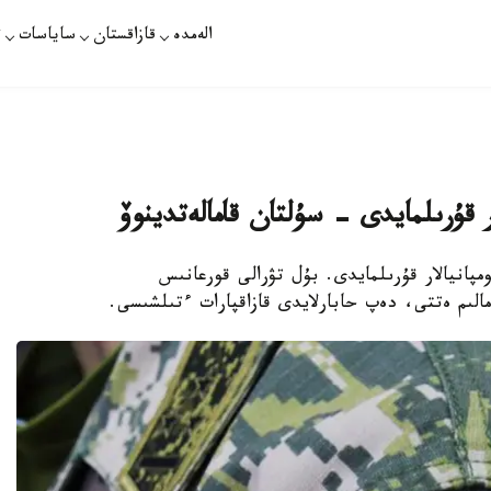
الەمدە
قازاقستان
ساياسات
ت
ر قۇرىلمايدى - سۇلتان قامالەتدينوۆ
مپانيالار قۇرىلمايدى. بۇل تۋرالى قورعانىس
الىم ەتتى، دەپ حابارلايدى قازاقپارات ءتىلشىسى.