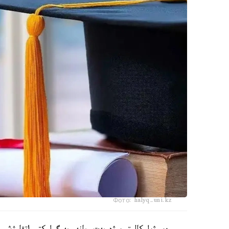
Фото: halyq-uni.kz