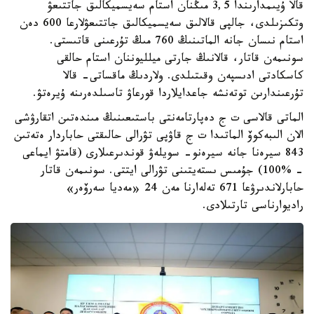
قالا ۇيىمدارىندا 3,5 مىڭنان استام سەيسميكالىق جاتتىعۋ
وتكىزىلدى، جالپى قالالىق سەيسميكالىق جاتتىعۋلارعا 600 دەن
استام نىسان جانە الماتىنىڭ 760 مىڭ تۇرعىنى قاتىستى.
سونىمەن قاتار، قالانىڭ جارتى ميلليوننان استام حالقى
كاسكادتى ادىسپەن وقىتىلدى. ولاردىڭ ماقساتى- قالا
تۇرعىندارىن توتەنشە جاعدايلاردا قورعاۋ تاسىلدەرىنە ۇيرەتۋ.
الماتى قالاسى ت ج دەپارتامەنتى باستىعىنىڭ مىندەتىن اتقارۋشى
الان الىبەكوۆ الماتىدا ت ج قاۋپى تۋرالى حالىقتى حاباردار ەتەتىن
843 سيرەنا جانە سيرەنو- سويلەۋ قوندىرعىلارى (قامتۋ ايماعى
- %100) جۇمىس ىستەيتىنى تۋرالى ايتتى. سونىمەن قاتار
حابارلاندىرۋعا 671 تەلەارنا مەن 24 «مەديا سەرۆەر»
راديوارناسى تارتىلادى.