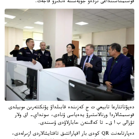
قوسىمشاسىنداعى ىزدەۋ جۇيەسىنە ەنگىزۋ قاجەت.
دەپۋتاتتارعا تابيعي ت ج كەزىندە قابىلداۋ پۋنكتتەرىن موبيلدى
قوسىمشالاردا ورنالاستىرۋ يدەياسى ۇنادى، سونداي- اق ولار
تۋرالى ب ا ق- تا كەڭىنەن حابارلاۋدى ۇسىندى.
دەپارتامەنت QR كودى بار اقپاراتتىق تاقتايشالاردى ازىرلەدى،