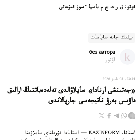
فوتو: ق ر ت ج م باسپا ءسوز قىزمەتى
بيلىك جانە ساياسات
без автора
اۆتور
23:34, 05 تامىز 2026
«جەتىنشى ارنادا» سايلاۋالدى تەلەدەباتتىڭ ارالىق
داۋىس بەرۋ ناتيجەسى جاريالاندى
استانا. KAZINFORM — استانادا قۇرىلتاي سايلاۋىنا