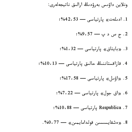
ونلاين داۋىس بەرۋدىڭ ارالىق ناتيجەلەرى:
1. ادىلەت» پارتياسى — 42،53%؛
2. ج س د پ — 9،57%؛
3. «بايتاق» پارتياسى — 1،32%؛
4. قازاقستاننىڭ حالىق پارتياسى — 10،13%؛
5. «اۋىل» پارتياسى — 17،58%؛
6. «اق جول» پارتياسى — 7،22%؛
7. Respublica پارتياسى — 10،88%؛
8. «ەشقايسىسىن قولدامايمىن» — 0،77%.