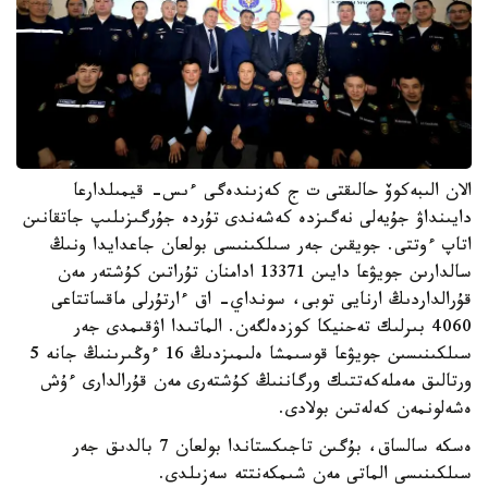
الان الىبەكوۆ حالىقتى ت ج كەزىندەگى ءىس- قيمىلدارعا
دايىنداۋ جۇيەلى نەگىزدە كەشەندى تۇردە جۇرگىزىلىپ جاتقانىن
اتاپ ءوتتى. جويقىن جەر سىلكىنىسى بولعان جاعدايدا ونىڭ
سالدارىن جويۋعا دايىن 13371 ادامنان تۇراتىن كۇشتەر مەن
قۇرالداردىڭ ارنايى توبى، سونداي- اق ءارتۇرلى ماقساتتاعى
4060 بىرلىك تەحنيكا كوزدەلگەن. الماتىدا اۋقىمدى جەر
سىلكىنىسىن جويۋعا قوسىمشا ەلىمىزدىڭ 16 ءوڭىرىنىڭ جانە 5
ورتالىق مەملەكەتتىك ورگاننىڭ كۇشتەرى مەن قۇرالدارى ءۇش
ەشەلونمەن كەلەتىن بولادى.
ەسكە سالساق، بۇگىن تاجىكستاندا بولعان 7 بالدىق جەر
سىلكىنىسى الماتى مەن شىمكەنتتە سەزىلدى.