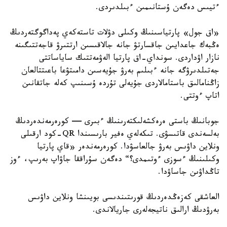
ءتيىس دەگەن ۇستانىمىن ءبىلدىردى.
«اق جول» پارتياسىنىڭ وكىلى دۋلات تاستەكەي پەداگوگتەردىڭ
ەڭبەك جاعدايىن جاقسارتۋ جانە جالاقىسىن ارتتىرۋ قاجەتتىگىنە
نازار اۋداردى. سونداي-اق پارتيا الەۋمەتتىك ساياساتتى
جەتىلدىرۋگە جانە ءبىلىم بەرۋ جۇيەسىن دامىتۋعا باعىتتالعان
زاڭنامالىق باستامالاردى جۇيەلى تۇردە ۇسىنىپ كەلە جاتقانىن
اتاپ ءوتتى.
جوبانىڭ باستى ەرەكشەلىكتەرىنىڭ ءبىرى — كورەرمەندەردىڭ
بەلسەندى قاتىسۋى. تىكەلەي ەفير بارىسىندا QR-كود ارقىلى
ونلاين داۋىس بەرۋ جالعاسۋدا. كورەرمەندەر «قاي پارتيا
وكىلىنىڭ ءسوزى ءوتىمدى؟“ دەگەن سۇراققا جاۋاپ بەرىپ، ءوز
تاڭداۋىن جاساۋدا.
العاشقى كەزەڭدەردىڭ قورىتىندىسى بويىنشا ونلاين داۋىس
بەرۋدىڭ ارالىق ناتيجەلەرى جاريالاندى.