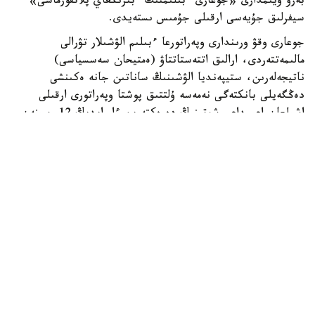
بەرۋ ۇيىمدارى «جوعارى ءبىلىمنىڭ ءبىرىڭعاي پلاتفورماسى»
سيفرلىق جۇيەسى ارقىلى جۇمىس ىستەيدى.
جوعارى وقۋ ورىندارى وپەراتورعا ءبىلىم الۋشىلار تۋرالى
مالىمەتتەردى، ارالىق اتتەستاتتاۋ (ەمتيحان سەسسياسى)
ناتيجەلەرىن، ستيپەنديا الۋشىنىڭ ساناتىن جانە ەكىنشى
دەڭگەيلى بانكتەگى نەمەسە ۇلتتىق پوشتا وپەراتورى ارقىلى
اشىلعان اعىمداعى شوتىنىڭ دەرەكتەرىن ءار ايدىڭ 12-سىنەن
كەشىكتىرمەي جىبەرۋى ءتيىس.
ەگەر ايدىڭ 12- ءسى دەمالىس كۇنىنە سايكەس كەلسە، قۇجات
تاپسىرۋ مەرزىمى ودان كەيىنگى العاشقى جۇمىس كۇنىنە
اۋىستىرىلادى.
وپەراتور جوعارى وقۋ ورىندارىنان كەلىپ تۇسكەن مالىمەتتەردى
بەس جۇمىس كۇنى ىشىندە قاراپ، عىلىم جانە جوعارى ءبىلىم
سالاسىنداعى ۋاكىلەتتى ورگانعا جانە ءتيىستى سالانىڭ وزگە دە
ۋاكىلەتتى ورگاندارىنا قارجىلاندىرۋعا ءوتىنىم جىبەرەدى.
ءوز كەزەگىندە، ۋاكىلەتتى ورگاندار ءوتىنىم تۇسكەن كۇننەن
باستاپ ءۇش جۇمىس كۇنى ىشىندە ستيپەنديا الۋشىلاردىڭ