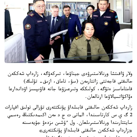
ولار ۋاقىتشا ورنالاستىرۋدى جيناۋعا، تىركەۋگە، زارداپ شەككەن
حالىقتى قاجەتتى زاتتارمەن (سۋ، تاماق، ازىق- تۇلىك)
قامتاماسىز ەتۋگە، كولىككە وتىرعىزۋعا جانە قاۋىپسىز اۋداندارعا
ەۆاكۋاتسيالاۋعا ارنالعان.
زارداپ شەككەن حالىقتى قابىلداۋ پۋنكتتەرى تۋرالى تولىق اقپارات
2 گ ي س كارتاسىندا، الماتى ت ج د مەن اكىمدىكتىڭ رەسمي
سايتتارىندا ورنالاستىرىلعان. ول ءۇشىن ىزدەۋ جۇيەسىنە
«زارداپ شەككەن حالىقتى قابىلداۋ پۋنكتتەرى»