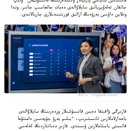
قاتىساتىن ساياسي پارتيالار وكىلدەرىنىڭ قاتىسۋىمەن ءوتىپ
جاتقان تەلەۆيزيالىق سايلاۋالدى دەبات جالعاسىپ جاتىر. وندا
ونلاين داۋىس بەرۋدىڭ ارالىق قورىتىندىلارى جاريالاندى.
Фото: "Седьмой канал"
قازىرگى ۋاقىتقا دەيىن قاتىسۋشىلار وزدەرىنىڭ سايلاۋالدى
باعدارلامالارىن تانىستىرىپ، ءبىلىم بەرۋ جۇيەسىن دامىتۋعا
قاتىستى باستامالارىن ۇسىندى. قازىر دەباتتاردىڭ كەلەسى