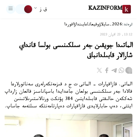
KAZINFORM
ق ز
ترەند:
2026-سايلاۋ
وقيعا
تاعايىنداۋ
اقوردا
13:12, 23 اقپان 2023
الماتىدا جويقىن جەر سىلكىنىسى بولسا قانداي
شارالار قابىلدانباق
الماتى. قازاقپارات - الماتى ت ج د قىزمەتكەرلەرى سەناتورلارعا
قالادا جەر سىلكىنىسى بولعان جاعدايدا باسپاناسىز قالعان زارداپ
شەككەن حالىقتى قابىلدايتىن 384 پۋنكت ورنالاستىرىلاتىنىن
ايتتى، دەپ حابارلايدى قازاقپارات دەپارتامەنتكە سىلتەمە جاساپ.