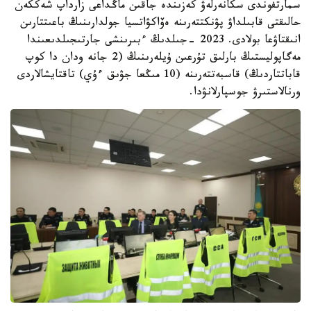
سمارتفوندى سكانەرلەۋ كەزىندە جاقىن ماڭداعى زارداپ شەككەن
حالىقتى قابىلداۋ پۋنكتتەرىنە ەۆاكۋاتسيا جولدارىنىڭ باعىتتارىن
انىقتاۋعا بولادى. 2023 -جىلدىڭ ءبىرىنشى جارتىجىلدىعىندا
مەگاپوليستىڭ بارلىق تۇرعىن ۇيلەرىنىڭ (2 جانە ودان دا كوپ
قاباتتاردىڭ) قاسبەتتەرىنە (10 مىڭعا جۋىق ءۇي) تاقتايشالاردى
ورنالاستىرۋ جوسپارلانۋدا.