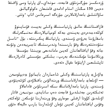
ۇزدىكسىز جۇرگىزىلۋى قاجەت. سونداي-اق پارتيا وسى ۋاقىتقا
دەيىن 150 مىڭنان استام ادامدى قامتىعان ەكولوگيالىق
ساۋاتتىلىق باعدارلامالارىن جۇزەگە اسىرعانىن اتاپ ءوتتى.
قازاقستاننىڭ حالىق پارتياسىنىڭ وكىلى بەيبىت قۇسايىنوۆ
كوللەدجدەردى بەيىندى جەكە كومپانيالاردىڭ سەنىمگەرلىك
باسقارۋىنا بەرۋدى ۇسىندى. پارتيانىڭ پىكىرىنشە، بۇل ءتاسىل
ستۋدەنتتەردىڭ وقۋ بارىسىندا وندىرىستىك تاجىريبەدەن وتۋىنە
جانە وقۋ اياقتالعاننان كەيىن ماماندىعى بويىنشا جۇمىسقا
ورنالاسۋىنا مۇمكىندىك بەرىپ، بىلىكتى جۇمىسشى كادرلاردىڭ
تاپشىلىعىن ازايتۋعا ىقپال ەتەدى.
«اۋىل» پارتياسىنىڭ وكىلى شاحماردان بايمانوۆ «ديپلوممەن
— اۋىلعا» باعدارلاماسىنىڭ ورىندالۋىن باقىلاۋدى كۇشەيتۋدى
ۇسىندى. پارتيا باعدارلامانىڭ ىسكە اسىرىلۋىن قاداعالاۋ
تەتىكتەرىن جەتىلدىرۋ قاجەت دەپ سانايدى. سونىمەن قاتار
اۋىلدىق كۆوتا ارقىلى جوعارى وقۋ ورىندارىنا تۇسكەن تۇلەكتەر
وقۋىن اياقتاعاننان كەيىن تۋعان اۋىلدارىنا بارىپ ەڭبەك ەتۋى