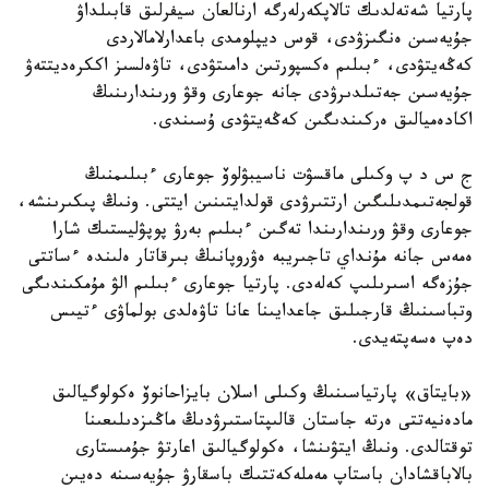
پارتيا شەتەلدىك تالاپكەرلەرگە ارنالعان سيفرلىق قابىلداۋ
جۇيەسىن ەنگىزۋدى، قوس ديپلومدى باعدارلامالاردى
كەڭەيتۋدى، ءبىلىم ەكسپورتىن دامىتۋدى، تاۋەلسىز اككرەديتتەۋ
جۇيەسىن جەتىلدىرۋدى جانە جوعارى وقۋ ورىندارىنىڭ
اكادەميالىق ەركىندىگىن كەڭەيتۋدى ۇسىندى.
ج س د پ وكىلى ماقسۋت ناسيبۋلوۆ جوعارى ءبىلىمنىڭ
قولجەتىمدىلىگىن ارتتىرۋدى قولدايتىنىن ايتتى. ونىڭ پىكىرىنشە،
جوعارى وقۋ ورىندارىندا تەگىن ءبىلىم بەرۋ پوپۋليستىك شارا
ەمەس جانە مۇنداي تاجىريبە ەۋروپانىڭ بىرقاتار ەلىندە ءساتتى
جۇزەگە اسىرىلىپ كەلەدى. پارتيا جوعارى ءبىلىم الۋ مۇمكىندىگى
وتباسىنىڭ قارجىلىق جاعدايىنا عانا تاۋەلدى بولماۋى ءتيىس
دەپ ەسەپتەيدى.
«بايتاق» پارتياسىنىڭ وكىلى اسلان بايزاحانوۆ ەكولوگيالىق
مادەنيەتتى ەرتە جاستان قالىپتاستىرۋدىڭ ماڭىزدىلىعىنا
توقتالدى. ونىڭ ايتۋىنشا، ەكولوگيالىق اعارتۋ جۇمىستارى
بالاباقشادان باستاپ مەملەكەتتىك باسقارۋ جۇيەسىنە دەيىن