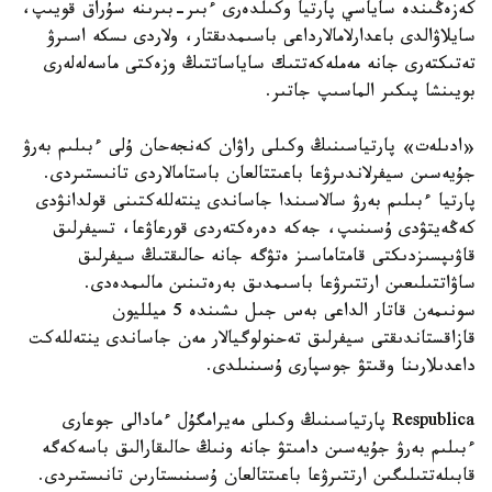
كەزەڭىندە ساياسي پارتيا وكىلدەرى ءبىر-بىرىنە سۇراق قويىپ،
سايلاۋالدى باعدارلامالارداعى باسىمدىقتار، ولاردى ىسكە اسىرۋ
تەتىكتەرى جانە مەملەكەتتىك ساياساتتىڭ وزەكتى ماسەلەلەرى
بويىنشا پىكىر الماسىپ جاتىر.
«ادىلەت» پارتياسىنىڭ وكىلى راۋان كەنجەحان ۇلى ءبىلىم بەرۋ
جۇيەسىن سيفرلاندىرۋعا باعىتتالعان باستامالاردى تانىستىردى.
پارتيا ءبىلىم بەرۋ سالاسىندا جاساندى ينتەللەكتىنى قولدانۋدى
كەڭەيتۋدى ۇسىنىپ، جەكە دەرەكتەردى قورعاۋعا، تسيفرلىق
قاۋىپسىزدىكتى قامتاماسىز ەتۋگە جانە حالىقتىڭ سيفرلىق
ساۋاتتىلىعىن ارتتىرۋعا باسىمدىق بەرەتىنىن مالىمدەدى.
سونىمەن قاتار الداعى بەس جىل ىشىندە 5 ميلليون
قازاقستاندىقتى سيفرلىق تەحنولوگيالار مەن جاساندى ينتەللەكت
داعدىلارىنا وقىتۋ جوسپارى ۇسىنىلدى.
Respublica پارتياسىنىڭ وكىلى مەيرامگۇل ءمادالى جوعارى
ءبىلىم بەرۋ جۇيەسىن دامىتۋ جانە ونىڭ حالىقارالىق باسەكەگە
قابىلەتتىلىگىن ارتتىرۋعا باعىتتالعان ۇسىنىستارىن تانىستىردى.