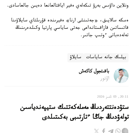
ونلاين داۋىس بەرۋ تىكەلەي ەفير اياقتالعانعا دەيىن جالعاسادى.
ەسكە سالايىق، «جەتىنشى ارنا» ەفيرىندە قۇرىلتاي سايلاۋىنا
قاتىساتىن قازاقستانداعى جەتى ساياسي پارتيا وكىلدەرىنىڭ
تەلەدەباتى ءوتىپ جاتىر.
بيلىك جانە ساياسات
سايلاۋ
باقىتجول كاكەش
اۆتور
20:11, 05 تامىز 2026
ستۋدەنتتەردىڭ مەملەكەتتىك ستيپەندياسىن
تولەۋدىڭ جاڭا ءتارتىبى بەكىتىلدى