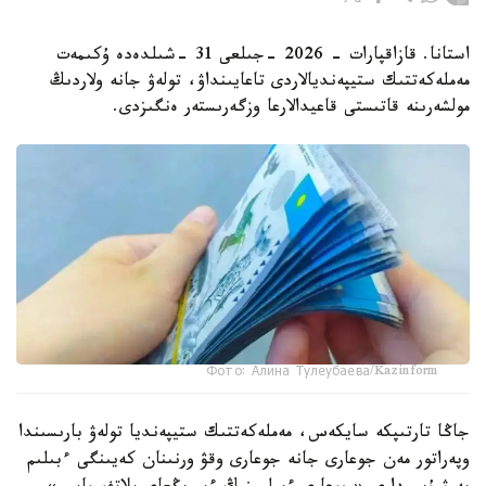
استانا. قازاقپارات - 2026 -جىلعى 31 -شىلدەدە ۇكىمەت
مەملەكەتتىك ستيپەنديالاردى تاعايىنداۋ، تولەۋ جانە ولاردىڭ
مولشەرىنە قاتىستى قاعيدالارعا وزگەرىستەر ەنگىزدى.
Фото: Алина Тулеубаева/Kazinform
جاڭا تارتىپكە سايكەس، مەملەكەتتىك ستيپەنديا تولەۋ بارىسىندا
وپەراتور مەن جوعارى جانە جوعارى وقۋ ورنىنان كەيىنگى ءبىلىم