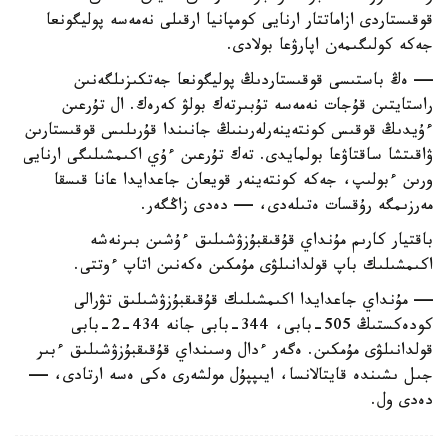
قوقىستاردى ازاماتتار ارنايى كومپانيا ارقىلى نەمەسە پوليگونعا
جەكە كولىگىمەن اپارۋعا بولادى.
— ەڭ باستىسى قوقىستاردىڭ پوليگونعا جەتكىزىلگەنىن
راستايتىن قۇجات نەمەسە تۇبىرتەك بولۋ كەرەك. ال تۇرعىن
ءۇيدىڭ قوقىس كونتەينەرلەرىنىڭ جانىندا قۇرىلىس قوقىستارىن
ۋاقىتشا ساقتاۋعا بولمايدى. تەك تۇرعىن ءۇي اكىمشىلىگى ارنايى
ورىن ءبولىپ، جەكە كونتەينەر قويعان جاعدايدا عانا قىسقا
مەرزىمگە رۇقسات ەتىلەدى، — دەدى زاڭگەر.
باقتيار كارىم مۇنداي قۇقىقبۇزۋشىلىق ءۇشىن بىرنەشە
اكىمشىلىك باپ قولدانىلۋى مۇمكىن ەكەنىن اتاپ ءوتتى.
— مۇنداي جاعدايدا اكىمشىلىك قۇقىقبۇزۋشىلىق تۋرالى
كودەكستىڭ 505-بابى، 344-بابى جانە 434-2-بابى
قولدانىلۋى مۇمكىن. ەگەر ءدال وسىنداي قۇقىقبۇزۋشىلىق ءبىر
جىل ىشىندە قايتالانسا، ايىپپۇل مولشەرى ەكى ەسە ارتادى، —
دەدى ول.