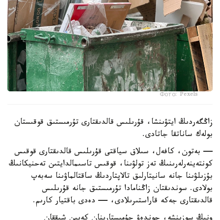
Фото: Pexels
زاڭگەردىڭ ايتۋىنشا، قۇرىلىس قالدىقتارى تۇرمىستىق قوقىستان
بولەك ساناتقا جاتادى.
— بەتون، كافەل، سىلاق سياقتى قۇرىلىس قالدىقتارى قوقىس
كونتەينەرلەرىنىڭ تەز تولۋىنا، قوقىس تاسىمالدايتىن تەحنيكانىڭ
بۇزىلۋىنا جانە سانيتارلىق تالاپتاردىڭ ساقتالماۋىنا سەبەپ
بولادى. سوندىقتان زاڭنامادا تۇرمىستىق جانە قۇرىلىس
قالدىقتارى جەكە قاراستىرىلادى، — دەدى باقتيار كارىم.
ونىڭ سوزىنشە، جوندەۋ جۇمىستارىنان كەيىن شىققان