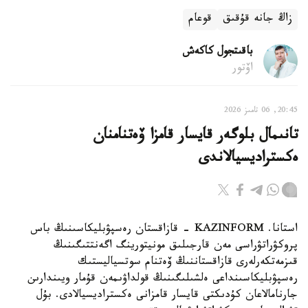
زاڭ جانە قۇقىق
قوعام
باقىتجول كاكەش
اۆتور
20:45, 06 تامىز 2026
تانىمال بلوگەر قايسار قامزا ۆەتنامنان
ەكستراديسيالاندى
استانا. KAZINFORM - قازاقستان رەسپۋبليكاسىنىڭ باس
پروكۋراتۋراسى مەن قارجىلىق مونيتورينگ اگەنتتىگىنىڭ
قىزمەتكەرلەرى قازاقستاننىڭ ۆەتنام سوتسياليستىك
رەسپۋبليكاسىنداعى ەلشىلىگىنىڭ قولداۋىمەن قۇمار ويىندارىن
جارنامالاعان كۇدىكتى قايسار قامزانى ەكستراديسيالادى. بۇل