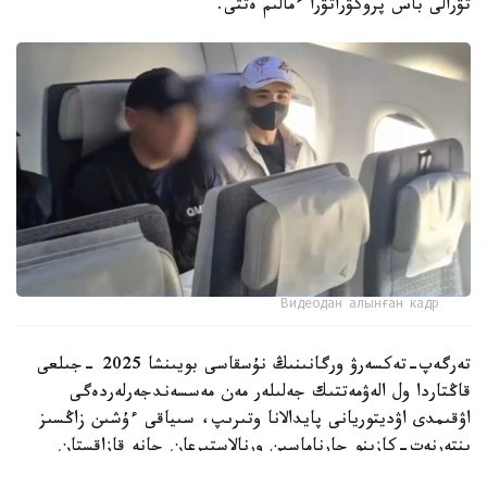
تۋرالى باس پروكۋراتۋرا ءمالىم ەتتى.
Видеодан алынған кадр
تەرگەپ-تەكسەرۋ ورگانىنىڭ نۇسقاسى بويىنشا 2025 -جىلعى
قاڭتاردا ول الەۋمەتتىك جەلىلەر مەن مەسسەندجەرلەردەگى
اۋقىمدى اۋديتوريانى پايدالانا وتىرىپ، سىياقى ءۇشىن زاڭسىز
ينتەرنەت-كازينو جارناماسىن ورنالاستىرعان جانە قازاقستان
ازاماتتارىن قۇمار ويىندارىنا قاتىسۋعا تارتقان.