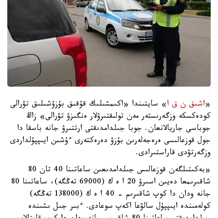
«
اشىق ن ق ا
» سايتىندا «اكىمشىلىك قۇقىق بۇزۋشىلىق تۋرالى
كودەكسكە وزگەرىستەر مەن تولىقتىرۋلار ەنگىزۋ تۋرالى» زاڭ
جوباسى جاريالانعان. جوبا جىلدامدىقتى ارتتىرۋ جانە باسقا دا
جول قوزعالىسى ەرەجەلەرىن بۇزۋ دەرەكتەرى ءۇشىن ايىپپۇلداردى
وزگەرتۋدى قاراستىرادى.
«بەكىتىلگەن قوزعالىس جىلدامدىعىن ساعاتىنا 40 تان 80
شاقىرىمعا دەيىن اسىرۋ 20 ا ە ك (69000 تەڭگە)، ساعاتىنا 80
جانە ودان دا كوپ شاقىرىم - 40 ا ە ك (138000 تەڭگە)
كولەمىندە ايىپپۇل سالۋعا اكەپ سوعادى. ءبىر جىل ىشىندە