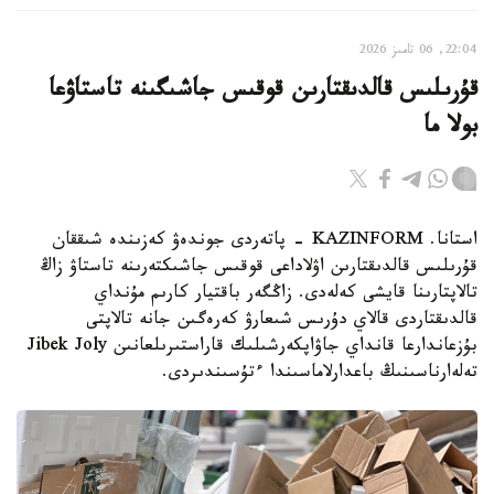
22:04, 06 تامىز 2026
قۇرىلىس قالدىقتارىن قوقىس جاشىگىنە تاستاۋعا
بولا ما
استانا. KAZINFORM - پاتەردى جوندەۋ كەزىندە شىققان
قۇرىلىس قالدىقتارىن اۋلاداعى قوقىس جاشىكتەرىنە تاستاۋ زاڭ
تالاپتارىنا قايشى كەلەدى. زاڭگەر باقتيار كارىم مۇنداي
قالدىقتاردى قالاي دۇرىس شىعارۋ كەرەگىن جانە تالاپتى
بۇزعاندارعا قانداي جاۋاپكەرشىلىك قاراستىرىلعانىن Jibek Joly
تەلەارناسىنىڭ باعدارلاماسىندا ءتۇسىندىردى.