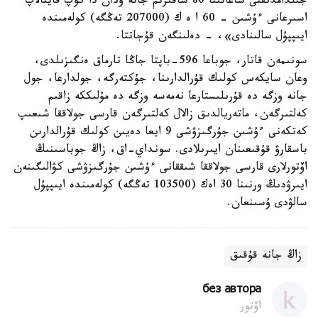
جىلدامدىقتى ساعاتىنا 80 شاقىرىم جانە ودان دا كوپ قايتالاپ
اسىرعانى ءۇشىن - 60 ا ە ك (207000 تەڭگە) كولەمىندە
ايىپپۇل سالىنادى»، - دەلىنگەن قۇجاتتا.
سونىمەن قاتار، جوباعا 596-باپتا جاڭا تارماق ەنگىزىلدى،
وعان سايكەس كولىك قۇرالدارىنا، جۇكتەرگە، جولدارعا، جول
جانە وزگە دە قۇرىلىستارعا نەمەسە وزگە دە مۇلىككە زاقىم
كەلتىرگەن، ماتەريالدىق زالال كەلتىرگەن قارسى جولاققا شىعىپ
كەتكەنى ءۇشىن جۇرگىزۋشى 9 ايعا دەيىن كولىك قۇرالدارىن
باسقارۋ قۇقىعىنان ايىرىلادى. سونداي-اق، زاڭ جوباسىنىڭ
اۆتورلارى قارسى جولاققا شىققانى ءۇشىن جۇرگىزۋشى كۋالىگىنەن
ايىرۋدىڭ ورنىنا 30 اەك (103500 تەڭگە) كولەمىندە ايىپپۇل
سالۋدى ۇسىنعان.
زاڭ جانە قۇقىق
без автора
اۆتور