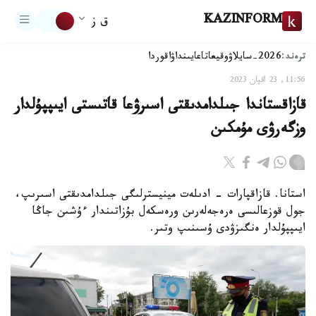
KAZINFORM
ق ز
ترەند:
2026-سايلاۋ
وقيعا
تاعايىنداۋ
اقوردا
11:56, 23 اقپان 2023
قازاقستاندا جىلدامدىقتى اسىرۋعا قاتىستى ايىپپۇلدار
وزگەرۋى مۇمكىن
استانا. قازاقپارات - ادىلەت مينيسترلىگى جىلدامدىقتى اسىرىپ،
جول قوزعالىسى ەرەجەلەرىن ورەسكەل بۇزاتىندار ءۇشىن جاڭا
ايىپپۇلدار ەنگىزۋدى ۇسىنىپ وتىر.