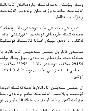
ونىڭ ايتۋىنشا، مەملەكەتتىك جاردەماقىلار اتا-انانىڭ
الەۋمەتتىك ساقتاندىرۋ قورىنان تولەنەتىن الەۋمەتتىك
وتەۋگە باعىتتالعان.
تەڭگە، - دەدى سپيكەر استانا قالاسىنىڭ كوممۋنيكاتسي
سونىمەن قاتار ول جۇمىس ىستەمەيتىن اتا-انالارعا بال
ءوتتى.
ال جۇمىس ىستەيتىن اتا-انالارعا مەملەكەتتىك الەۋمەت
كۇتىمىنە بايلانىستى الەۋمەتتىك تولەم تولەنەدى. ون
جۇرگىزىلگەن ورتاشا ايلىق تابىستىڭ 40 پايىزىن قۇرايدى.