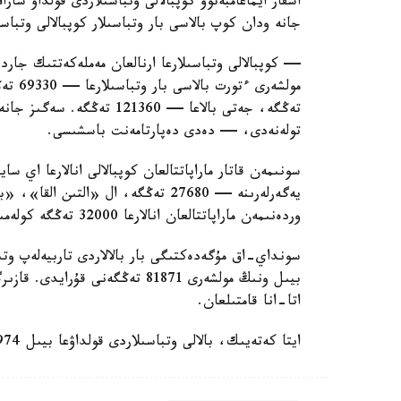
اسقار ايماعامبەتوۆ كوپبالالى وتباسىلاردى قولداۋ شارا
جانە ودان كوپ بالاسى بار وتباسىلار كوپبالالى وتباس
— كوپبالالى وتباسىلارعا ارنالعان مەملەكەتتىك جاردە
تولەنەدى، — دەدى دەپارتامەنت باسشىسى.
سونىمەن قاتار ماراپاتتالعان كوپبالالى انالارعا اي 
وردەنىمەن ماراپاتتالعان انالارعا 32000 تەڭگە كولەمىندە جاردەماقى تولەنەدى.
سونداي-اق مۇگەدەكتىگى بار بالالاردى تاربيەلەپ وتى
اتا-انا قامتىلعان.
ايتا كەتەيىك، بالالى وتباسىلاردى قولداۋعا بيىل 974 ميلليارد تەڭگە ءبولىندى.