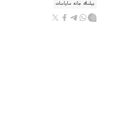
بيلىك جانە ساياسات
باقىتجول كاكەش
اۆتور
16:28, 06 تامىز 2026
جەڭىل ونەركاسىپتى دامىتۋعا ارنالعان 28 شارا ىسكە اسىرى
استانا. KAZINFORM - ق ر پرەم
جۇمانعاريننىڭ توراعالىعىمەن وتكەن كەڭەستە ج
كەشەندى جوسپارى مەن سالانىڭ وزەكتى ماسەلەلەر