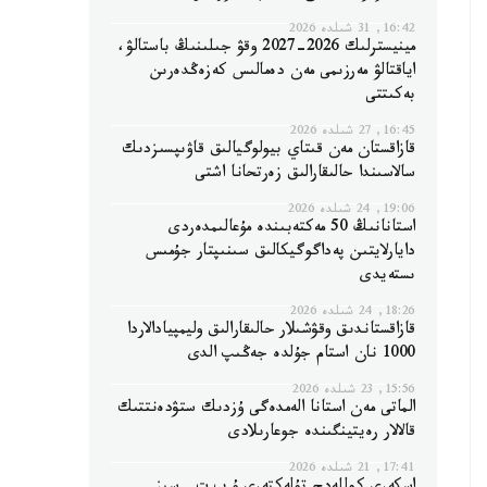
16:42, 31 شىلدە 2026
مينيسترلىك 2026-2027 وقۋ جىلىنىڭ باستالۋ،
اياقتالۋ مەرزىمى مەن دەمالىس كەزەڭدەرىن
بەكىتتى
16:45, 27 شىلدە 2026
قازاقستان مەن قىتاي بيولوگيالىق قاۋىپسىزدىك
سالاسىندا حالىقارالىق زەرتحانا اشتى
19:06, 24 شىلدە 2026
استانانىڭ 50 مەكتەبىندە مۇعالىمدەردى
دايارلايتىن پەداگوگيكالىق سىنىپتار جۇمىس
ىستەيدى
18:26, 24 شىلدە 2026
قازاقستاندىق وقۋشىلار حالىقارالىق وليمپيادالاردا
1000 نان استام جۇلدە جەڭىپ الدى
15:56, 23 شىلدە 2026
الماتى مەن استانا الەمدەگى ۇزدىك ستۋدەنتتىك
قالالار رەيتينگىندە جوعارىلادى
17:41, 21 شىلدە 2026