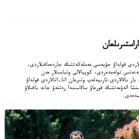
اراستىرىلعان
الالى وتباسىلاردى قولداۋ جۇيەسى مەملەكەتتىك جاردەماقىلاردى،
ەنەتىن تولەمدەردى، كوپبالالى وتباسىلار مەن
ار بالالاردى تاربيەلەپ وتىرعان اتا-انالاردى قولداۋ
نشا الەۋمەتتىك قورعاۋ سالاسىندا رەتتەۋ جانە باقىلاۋ
مدەدى.