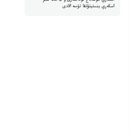
اسكەري كوللەدج تۇلەكتەرى ۇ ب ت- سىز
اسكەري ينستيتۋتقا تۇسە الادى