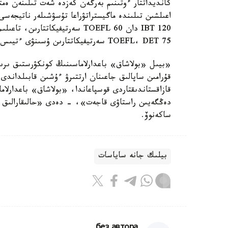
كانديداتتار ءوتىنىم بەرگەن كەزدە شەت تىلىنەن ەمت
TOEFL، DET 75 سەرتيفيكاتتارىن ۇسىنۋى ءتيىس.
«بيىل «بولاشاق» باعدارلاماسىنىڭ كونكۋرستىق ىرىك
قۇرامىن ساپالىق جاعىنان ارتتىرۋ ءۇشىن قابىلداندى
قازاقستاندىقتاردى قوسپاعاندا، «بولاشاق» باعدارلا
دەڭگەيىن راستاۋى قاجەت»، - دەدى «حالىقارالىق باع
ساكەنوۆ.
بيلىك جانە ساياسات