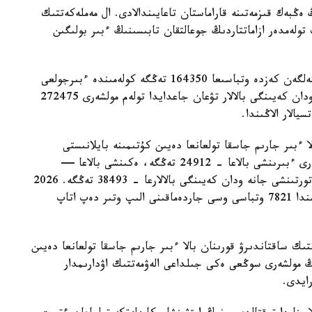
 ەڭبەك قىزمەتىنە قاراماستان تاعايىندالادى. ال مەملەكەتتىك
 تولەمدەر ازاماتتاردىڭ جوعالتقان تابىسىنىڭ ءبىر بولىگىن
- ءبىرىنشى، ەكىنشى جانە ءۇشىنشى بالا دۇنيەگە كەلگەن كەزدە وتباسىعا 164350 تەڭگە كولەمىندە ءبىرجولعى
مەملەكەتتىك جاردەماقى تولەنەدى. ءتورتىنشى جانە ودان كەيىنگى بالالار تۋعان جاعدايدا تولەم مولشەرى 272475
الار الاڭىندا.
ا ءبىر جارىم جاسقا تولعانعا دەيىن كۇتىمىنە بايلانىستى
مەملەكەتتىك جاردەماقى بەرىلەدى. بيىل ونىڭ مولشەرى ءبىرىنشى بالاعا - 24912 تەڭگە، ەكىنشى بالاعا —
29454 تەڭگە، ءۇشىنشى بالاعا - 33952 تەڭگە، ءتورتىنشى جانە ودان كەيىنگى بالالارعا - 38493 تەڭگە. 2026
-جىلعى 1- تامىزداعى جاعداي بويىنشا استانا قالاسىندا 7821 وتباسى وسى جاردەماقىنى الىپ وتىر دەپ اتاپ
تىك ساقتاندىرۋ قورىنان بالا ءبىر جارىم جاسقا تولعانعا دەيىن
ىڭ مولشەرى سوڭعى ەكى جىلداعى الەۋمەتتىك اۋدارىمدار