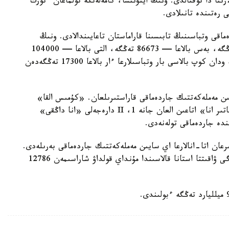
لارىنا دا توقتالدى. ونىڭ ايتۋىنشا، كامەلەتكە تولماعان ءتورت
ى رەتىندە تانىلادى.
ماقى وتباسىنىڭ تابىسىنا قاراماستان تاعايىندالادى. ونىڭ
مولشەرى ءتورت بالاسى بار وتباسىلارعا — 69330 تەڭگە، بەس بالاعا — 86673 تەڭگە، التى بالاعا — 104000
تەڭگە، جەتى بالاعا — 121360 تەڭگە. سەگىز جانە ودان كوپ بالاسى بار وتباسىلارعا ءار بالاعا 17300 تەڭگەدەن
سايىن مەملەكەتتىك جاردەماقى قاراستىرىلعان. «كۇمىس القا»
يەگەرلەرىنە — 27680 تەڭگە، ال «التىن القا»، «باتىر انا» اتاعىن العان جانە 1، II دارەجەلى «انا داڭقى»
رعان اتا-انالارعا اي سايىن مەملەكەتتىك جاردەماقى بەرىلەدى.
بيىل ونىڭ مولشەرى 81871 تەڭگەنى قۇرايدى. قازىرگى ۋاقىتتا استانا قالاسىندا مۇنداي قولداۋ شاراسىمەن 12786