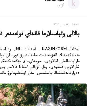
без автора
اۆتور
16:44, 06 تامىز 2026
بالالى وتباسىلارعا قانداي تولەمدەر ق
استانا. KAZINFORM - استانادا ب
مەملەكەتتىك الەۋمەتتىك ساقتاندىرۋ قورىنان تول
ماراپاتتالعان انالاردى، سونداي-اق مۇگەدەكتىگى ب
شارالارىن قامتيدى. بۇل تۋرالى استانا قالاسى بويى
دەپارتامەنتىنىڭ باسشىسى اسقار ايماعامبەتوۆ مالى