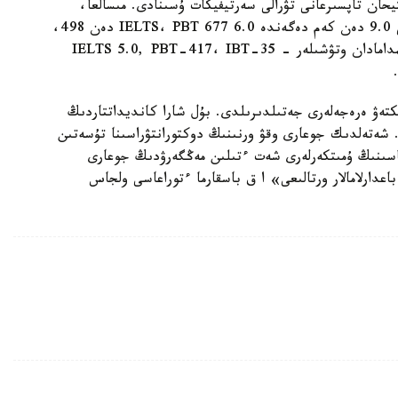
يحان تاپسىرعانى تۋرالى سەرتيفيكات ۇسىنادى. مىسالعا،
اعىلشىن تىلىندە ماگيستراتۋراعا تۇسۋشىلەر ناتيجەسى 9.0 دەن كەم دەگەندە 6.0 IELTS، PBT 677 دەن 498،
IBT 120 دان 60 TOEFL سەرتيفيكاتتارىن، تاعىلىمدامادان وتۋشىلەر - IELTS 5.0, PBT-417، IBT-35
تەۋ ەرەجەلەرى جەتىلدىرىلدى. بۇل شارا كانديداتتاردىڭ
. شەتەلدىك جوعارى وقۋ ورنىنىڭ دوكتورانتۋراسىنا تۇسەتىن
ماسىنىڭ ۇمىتكەرلەرى شەت ءتىلىن مەڭگەرۋدىڭ جوعارى
دارلامالار ورتالىعى» ا ق باسقارما ءتوراعاسى ولجاس