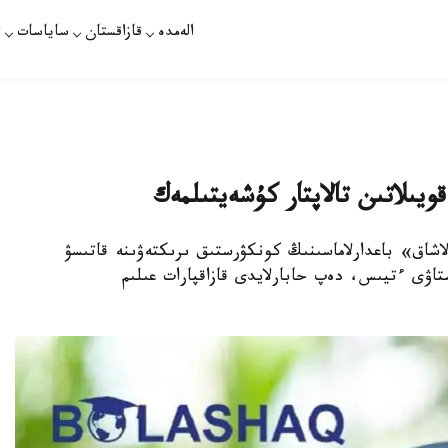
الەمدە
قازاقستان
ساياسات
ت
قويىلاتىن تالاپتار كۇشەيتىلمەك
ىلدان باستاپ «بولاشاق» باعدارلاماسىنىڭ كونكۋرستىق ىرىكتەۋىنە قاتىسۋ
اۋى ءتيىس، دەپ حابارلايدى قازاقپارات عىلىم