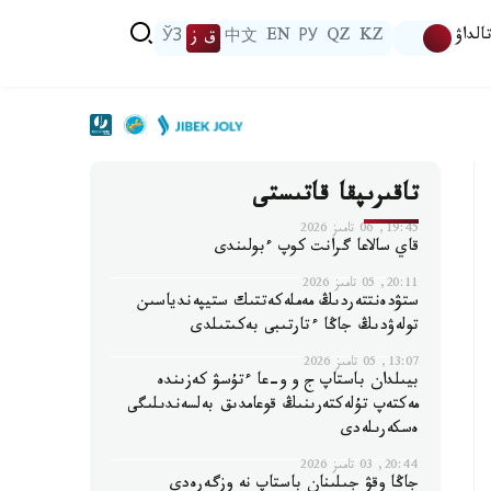
الداۋ
KZ
QZ
РУ
EN
中文
ق ز
ЎЗ
تاقىرىپقا قاتىستى
19:45, 06 تامىز 2026
قاي سالاعا گرانت كوپ ءبولىندى
20:11, 05 تامىز 2026
ستۋدەنتتەردىڭ مەملەكەتتىك ستيپەندياسىن
تولەۋدىڭ جاڭا ءتارتىبى بەكىتىلدى
13:07, 05 تامىز 2026
بيىلدان باستاپ ج و و-عا ءتۇسۋ كەزىندە
مەكتەپ تۇلەكتەرىنىڭ قوعامدىق بەلسەندىلىگى
ەسكەرىلەدى
20:44, 03 تامىز 2026
جاڭا وقۋ جىلىنان باستاپ نە وزگەرەدى