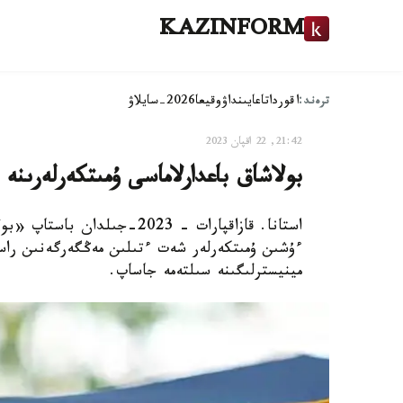
KAZINFORM
ترەند:
اقوردا
تاعايىنداۋ
وقيعا
2026-سايلاۋ
21:42, 22 اقپان 2023
بولاشاق باعدارلاماسى ۇمىتكەرلەرىنە 
استانا. قازاقپارات - 2023-ج
ءۇشىن ۇمىتكەرلەر شەت ءتىلىن مەڭگەرگەنىن راست
مينيسترلىگىنە سىلتەمە جاساپ.