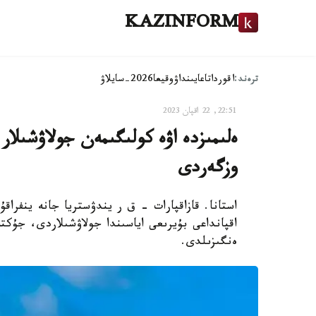
KAZINFORM
ترەند:
اقوردا
تاعايىنداۋ
وقيعا
2026-سايلاۋ
22:51, 22 اقپان 2023
ەلىمىزدە اۋە كولىگىمەن جولاۋشىلا
وزگەردى
اقپانداعى بۇيرىعى اياسىندا جولاۋشىلاردى، جۇكتە
ەنگىزىلدى.