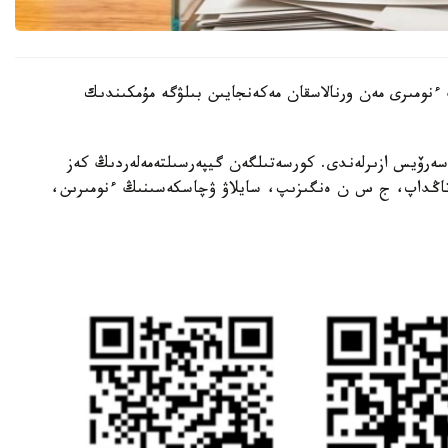
ىنىڭ ءنومىرى مەن ورنالاسقان مەكەنجايىن بىلۋگە مۇمكىندىك
 سەرۆيس ازىرلەندى. كورسەتىلگەن گيپەرسىلتەمەلەردىڭ كەز
ن تاڭداپ، ج س ن ەنگىزىپ، سايلاۋ ۋچاسكەسىنىڭ ءنومىرىن،