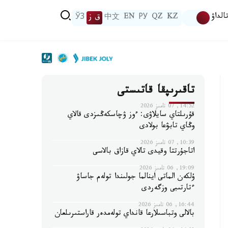
الداۋ
KZ
QZ
РУ
EN
中文
ق ز
ЎЗ
تاقىرىپقا قاتىستى
14:52, 07 تامىز 2026
قۇرىلتاي سايلاۋى: ءوز ۋچاسكەڭىزدى قالاي
وڭاي تابۋعا بولادى
10:39, 07 تامىز 2026
اتاجۇرتتا وقيدى تالاي قازاق بالاسى
19:09, 06 تامىز 2026
ۇلكەن الماتى اينالما جولىندا تولەم جاساۋ
ءتارتىبى وزگەردى
16:44, 06 تامىز 2026
بالالى وتباسىلارعا قانداي تولەمدەر قاراستىرىلعان