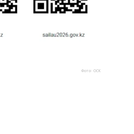
Фото: ОСК
- https://www.gov.kz/sailau؟ lang=kk
- https://sailau.gov.kz/kk
- https://sailau2026.gov.kz/kk
«تانىمال قىزمەتتەر» بولىمىندە دە قولجەتىمدى.