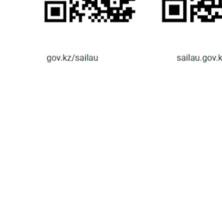
سونىمەن قاتار ءوزىنىڭ سايلاۋ ۋچاسكەسىن ىزدەۋگە ارنالعان ونلاين-سەرۆيس eGov Mobile قوسىمشاسىنىڭ