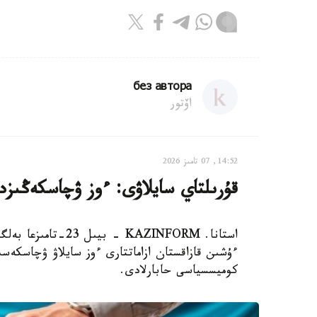
без автора
اۆتور
14:52, 07 تامىز 2026
قۇرىلتاي سايلاۋى: ءوز ۋچاسكەڭىزدى
استانا. KAZINFORM 
ءۇشىن قازاقستان ازاماتتارى ءوز سايلاۋ ۋچاسكەسىن
كوميسسياسى حابارلادى.