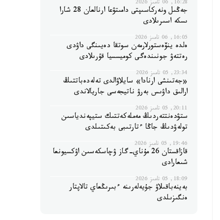
16:28, 06 تامىز 2026
جەڭىل ونەركاسىپتى دامىتۋعا ارنالعان 28 شارا
ىسكە اسىرىلادى
16:05, 06 تامىز 2026
ەلدە ينۆەستورلارمەن سوتقا دەيىنگى داۋدى
رەتتەۋ جونىندەگى كوميسسيا قۇرىلادى
23:34, 05 تامىز 2026
«جەتىنشى ارنادا» سايلاۋالدى تەلەدەباتتىڭ
ارالىق داۋىس بەرۋ ناتيجەسى جاريالاندى
20:11, 05 تامىز 2026
ستۋدەنتتەردىڭ مەملەكەتتىك ستيپەندياسىن
تولەۋدىڭ جاڭا ءتارتىبى بەكىتىلدى
19:46, 05 تامىز 2026
قازاقستان 26 مۇناي-گاز ۋچاسكەسىن اۋكسيونعا
شىعارادى
18:09, 05 تامىز 2026
بەينەباقىلاۋ جۇيەلەرىنە ءبىرىڭعاي تالاپتار
ەنگىزىلدى