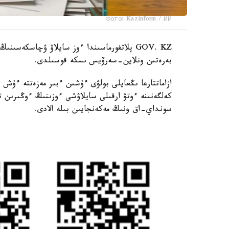
Фото: Kazinform / ИИ
GOV. KZ پلاتفورماسىندا ءوز سايلاۋ ۋچاسكەس
بەرەتىن ونلاين-سەرۆيس ىسكە قوسىلدى.
ازاماتتارعا ىڭعايلى بولۋى ءۇشىن ءبىر مەزەتتە ءۇش
كەلگەنىنە ءوتۋ ارقىلى سايلاۋشى ءوزىنىڭ ءوڭىرى
سونداي-اق ونىڭ مەكەنجايىن بىلە الادى.