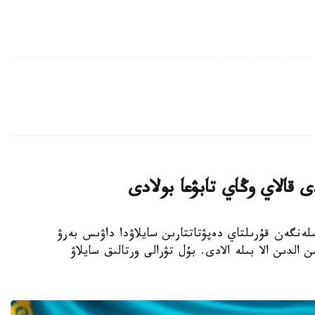
 قالاي وڭاي تابۋعا بولادى
- بيىل 23-تامىزعا بەلگىلەنگەن قۇرىلتاي دەپۋتاتتارىن سايلاۋدا داۋىس بەرۋ
 الدىن الا بىلە الادى. بۇل تۋرالى ورتالىق سايلاۋ