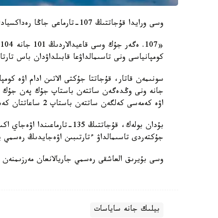
وسى ورايدا قۇجاتتىڭ 107-تارماعى جاڭا رەداكسيادا جازىلدى، دەپ حابارلايدى قازاقپارات ءتىلشىسى.
«
كومپانياسى ونى تاسىمالداۋعا قابىلداۋدان باس تارت
سونىمەن قاتار، قۇجاتتا جۇكتى الاتىن ادام اۋە كو
جانە ونى وڭدەگەن ساتتەن باستاپ جۇك پەن جۇك قۇج
اۋە كەمەسى كەلگەن ساتتەن باستاپ 2 ساعاتتان كەشىكتىرىلمەي جۇرگىزىلەدى.
بۇدان بولەك، قۇجاتتىڭ 135-تار
جۇكتەردى تاسىمالداۋ ءتارتىبىن اۋەجايدىڭ رەسمي ين
وسى بۇيرىق العاشقى رەسمي جاريالانعان مەرزىمنەن
بيلىك جانە ساياسات