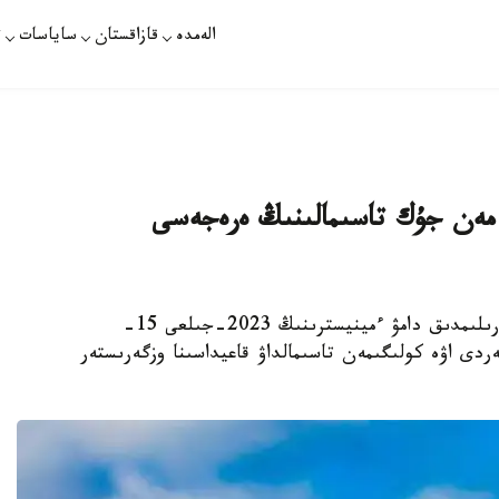
الەمدە
قازاقستان
ساياسات
ت
ر مەن جۇك تاسىمالىنىڭ ەرەجەسى
استانا. قازاقپارات – ق ر يندۋستريا جانە ينفراقۇرىلىمدىق دامۋ ءمينيسترىنىڭ 2023-جىلعى 15-
ردى اۋە كولىگىمەن تاسىمالداۋ قاعيداسىنا وزگەرىستەر