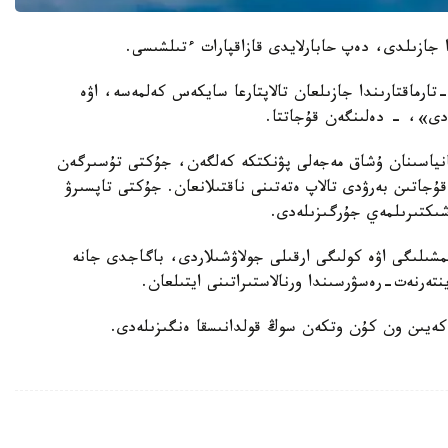
107. ەگەر جۇك وسى قاعيدالاردىڭ 101 جانە 104-تارماقتارىندا جازىلعان تالاپتارعا سايكەس كەلمەسە، اۋە
ادى»، - دەلىنگەن قۇجاتتا.
مپانياسىنان ۇشاق مەجەلى پۋنكتكە كەلگەن، جۇكتى تۇسىرگەن
اتىن بەرۋدى تالاپ ەتەتىنى ناقتىلانعان. جۇكتى تاپسىرۋ
ماعىندا اۋەجاي اكىمشىلىگى اۋە كولىگى ارقىلى جولاۋشىلاردى، باگاجدى جانە
تەرنەت-رەسۋرسىندا ورنالاستىراتىنى ايتىلعان.
 كەيىن ون كۇن وتكەن سوڭ قولدانىسقا ەنگىزىلەدى.