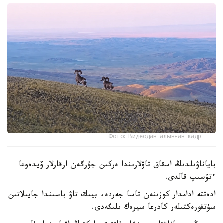
Фото: Видеодан алынған кадр
باياناۋىلدىڭ اسقاق تاۋلارىندا ەركىن جۇرگەن ارقارلار ۆيدەوعا
ءتۇسىپ قالدى.
ادەتتە ادامدار كوزىنەن تاسا جەردە، بيىك تاۋ باسىندا جايىلاتىن
سۇتقورەكتىلەر كادرعا سيرەك ىلىگەدى.