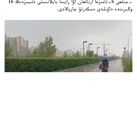
-جىلعى 6-تامىزعا ارنالعان اۋا رايىنا بايلانىستى ەلىمىزدىڭ 16
وڭىرىندە داۋىلدى ەسكەرتۋ جاريالادى.
فوتو: ەلميرا ورالبايەۆا/kazinform
ۇلىتاۋ وبلىسىندا تۇندە وبلىستىڭ شىعىسىندا جاڭبىر جاۋىپ،
نايزاعاي وينايدى. سولتۇستىك- باتىستان، سولتۇستىكتەن
سوعاتىن جەلدىڭ ەكپىنى كۇندىز وبلىستىڭ سولتۇستىگى مەن