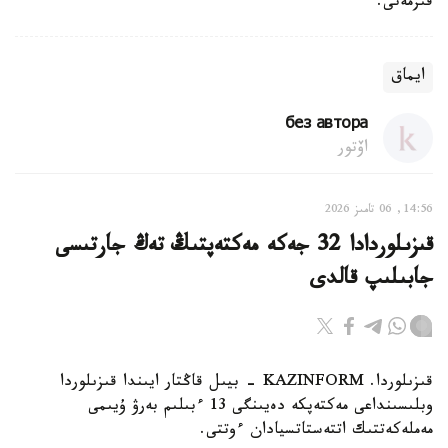
قىزمەتى.
ايماق
без автора
اۆتور
14:56, 06 تامىز 2026
قىزىلوردادا 32 جەكە مەكتەپتىڭ تەڭ جارتىسى
جابىلىپ قالدى
قىزىلوردا. KAZINFORM - بيىل قاڭتار ايىندا قىزىلوردا
وبلىسىنداعى مەكتەپكە دەيىنگى 13 ءبىلىم بەرۋ ۇيىمى
مەملەكەتتىك اتتەستاتسيادان ءوتتى.