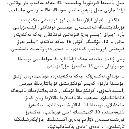
جىل باسىندا قىزىلوردا وبلىسىندا 32 جەكە مەكتەپ بار بولاتىن.
ارادا جارتى جىل وتپەي جاتىپ سونىڭ تەڭ جارتىسى جابىلدى.
- قاڭتار- اقپان ايلارىندا 4 ى ءوز ءوتىنىشى نەگىزىندە
قۇرىلتايشىنىڭ شەشىمىمەن جۇمىسىن توقتاتتى. ليتسەنزياسى
بار، ءبىراق ءبىلىم بەرۋ قىزمەتىن توقتاتقان جەكە مەكتەپتەر
سانى - 12. بۇگىنگى كۇنى 16 جەكە مەكتەپ ءبىلىم بەرۋ
قىزمەتىن كورسەتىپ كەلەدى، - دەدى دەپارتامەنت باسشىسى.
وسى ۋاقىت ىشىندە جەكە ازاماتتاردىڭ جولدانىمى بويىنشا
جوسپاردان تىس 13 تەكسەرۋ جۇرگىزىلدى.
- مۇنداي تەكسەرۋگە جەكە مەكتەپتەردە مۇعالىمدەردى ارتىق
جۇمىسقا تارتۋ، كەيبىر كونكۋرستىق قۇجاتتاردىڭ دۇرىس
راسىمدەلمەۋى، كونكۋرسقا تۇسكەن كانديداتتاردىڭ ناتيجەگە
قاناعاتتانباۋى سەبەپ. بالاباقشالاردا بالالارعا زيان كەلۋ
جاعدايلارى بويىنشا اتا-انالار شاعىمدانادى. تەكسەرۋ
ناتيجەسىندە 30 اكىمشىلىك ءىس قوزعالىپ، تەكسەرۋ
قورىتىندىسىمەن لاۋازىم يەلەرى اكىمشىلىك جاۋاپكەرشىلىككە
تارتىلدى، - دەدى ءمادي بەكماعانبەتوۆ.