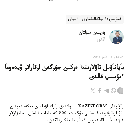
قىزىلوردا جاڭالىقتارى
ايماق
بەيسەن سۇلتان
اۆتور
13:24, 06 تامىز 2026
باياناۋىل تاۋلارىندا ەركىن جۇرگەن ارقارلار ۆيدەوعا
ءتۇسىپ قالدى
پاۆلودار. KAZINFORM - ۇلتتىق پارك اۋماعىن مەكەندەيتىن
تاۋ ارقارلارىنىڭ سانى بۇگىندە 800 گە تاياپ قالعان. جانۋارلار
قازاقستاننىڭ قىزىل كىتابىنا ەنگىزىلگەن.