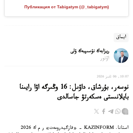
Публикация от Tabigatym (@_tabigatym)
ايماق
ريزابەك نۇسىپبەك ۇلى
اۆتور
10:07, 06 تامىز 2026
نوسەر، بۇرشاق، داۋىل: 16 وڭىرگە اۋا رايىنا
بايلانىستى ەسكەرتۋ جاسالدى
استانا. KAZINFORM - «قازگيدرومەت» ر م ك 2026