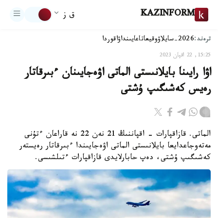
KAZINFORM
ق ز
ترەند:
2026-سايلاۋ
وقيعا
تاعايىنداۋ
اقوردا
15:25, 22 اقپان 2023
اۋا رايىنا بايلانىستى الماتى اۋەجايىنان ءبىرقاتار
رەيس كەشىگىپ ۇشتى
الماتى. قازاقپارات - اقپاننىڭ 21 نەن 22 نە قاراعان ءتۇنى
مەتەوجاعدايعا بايلانىستى الماتى اۋەجايىندا ءبىرقاتار رەيستەر
كەشىگىپ ۇشتى، دەپ حابارلايدى قازاقپارات ءتىلشىسى.