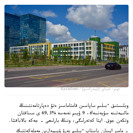
فوتو: اعىباي اياپبەرگەنوۆ / Kazinform
وبلىستىق ءبىلىم ساپاسىن قامتاماسىز ەتۋ دەپارتامەنتىنىڭ
مالىمەتىنە سۇيەنسەك، 9 ۇيىم نەمەسە %69,3 ى سىناقتان
وتكەن جوق. ايتا كەتەرلىگى، ونىڭ بارلىعى - جەكە بالاباقشا.
- مامىر ايىنان باستاپ ءبىلىم بەرۋ ۇيىمدارىن مەملەكەتتىك