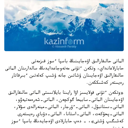
الماتى حالىقارالىق اۋەجايىنىڭ باسپا ءسوز قىزمەتى
حابارلاعانداي، وتكەن ءتۇنى مەتەوجاعدايدىڭ سالدارىنان الماتى
حالىقارالىق اۋەجايىنان ۇشاتىن جانە ۇشىپ كەلەتىن ءبىرقاتار
رەيستەر كەشىككەن.
«وتكەن ءتۇنى قولايسىز اۋا رايىنا بايلانىستى الماتى حالىقارالىق
اۋەجايىنان الماتى-سابيحا گوكچەن، الماتى-شەرەمەتيەۆو،
الماتى-ىستانبۇل، الماتى-ءۇرجار، الماتى-مينەرالدى سۋلار،
الماتى-پحۋكەت، الماتى-استانا، الماتى-دۋباي رەيستەرى
كەشىگىپ ۇشتى»، - دەپ حابارلادى اۋەجايدىڭ باسپا ءسوز