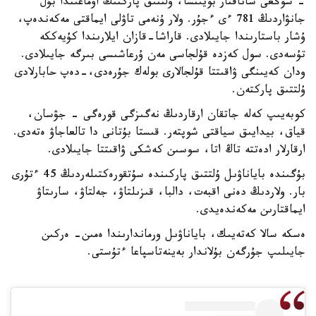
- سوڭعى ساناقتار بويىنشا، ۇلتتىق پاركتىڭ اۋماعىندا بۇل
جانۋاردىڭ 781 ءى ءجۇر. ولار ۇنەمى تاۋلى ايماقتى مەكەندەپ،
ۇشار باستارىندا جايىلادى. قاراشا-قازان ايلارىندا كۇيەككە
تۇسەدى. سول كەزدە قۇلجاسى مەن ۇرعاشىسى بىرگە جايىلادى.
ودان كەيىنگى ۋاقىتتا قۇلجالارى بولەك جۇرەدى،-دەپ حابارلادى
ۇلتتىق پاركتەن.
كوبەيىپ كەلە جاتقان ارقاردىڭ نەگىزگى قورەگى - جۋسان،
قياق، بيدايىق سياقتى شوپتەر. قىستا بۇتانى دا تالعاجاۋ ەتەدى.
ارقارلار ادەتتە تاڭ اتا، سوسىن كەشكى ۋاقىتتا جايىلادى.
بۇگىندە باياناۋىل ۇلتتىق پاركىندە سۇتقورەكتىلەردىڭ 45 ءتۇرى
بار. ولاردىڭ دەنى اقبەت، دالبا، قىزىلتاۋ، جەلتاۋ، سارىتاۋ
ايماقتارىن مەكەندەيدى.
ەسكە سالا كەتەيىك، باياناۋىل ورماندارىندا ەمىن- ەركىن
جايىلىپ جۇرگەن بۇلاندار بەينەتاسپاعا ءتۇستى.