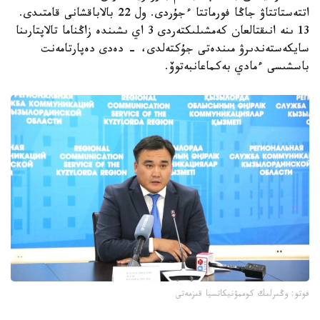
اتتەستاتتاۋ جاڭا فورماتتا ءجۇردى. ول 22 بالاباقشانى قامتىدى.
13 ىنە انىقتالعان كەمشىلىكتەردى 3 اي ىشىندە زاڭناما تالاپتارىنا
سايكەستەندىرۋ مىندەتى جۇكتەلدى، - دەدى دەپارتامەنت
باسشىسى ءمادي بەكماعانبەتوۆ.
فوتو: وڭىرلىك كوممۋنيكاتسيا قىزمەتى