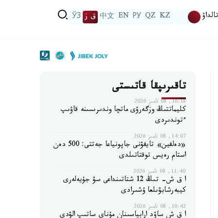
الداۋ
KZ
QZ
РУ
EN
中文
ق ز
ЎЗ
تاقىرىپقا قاتىستى
16:18, 08 تامىز 2026
كليماتتىڭ وزگەرۋى ماتچا وندىرىسىنە قاۋىپ
ءتوندىردى
14:07, 08 تامىز 2026
«دەلفين» تايفۋنى جاپونياعا جەتتى: 500 دەن
استام رەيس توقتاتىلدى
11:40, 08 تامىز 2026
ا ق ش- تىڭ 12 شتاتىنداعى سۋ جۇيەلەرى
كيبەرشابۋىلعا ۇشىرادى
10:42, 08 تامىز 2026
ا ق ش ساۋد ارابياسىنان مۇناي ساتىپ الۋدى