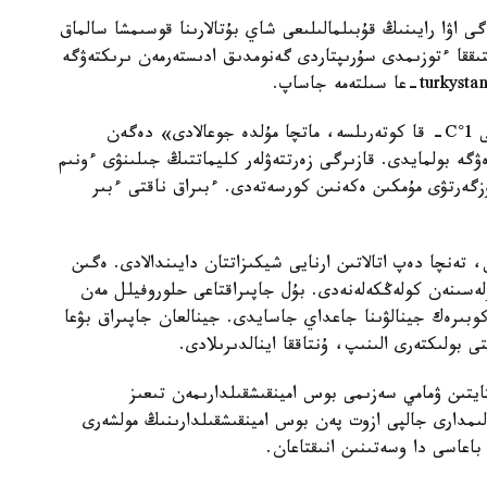
 اۋا رايىنىڭ قۇبىلمالىلىعى شاي بۇتالارىنا قوسىمشا سالماق
ىققا ءتوزىمدى سۇرىپتاردى گەنومدىق ادىستەرمەن ىرىكتەۋگە
الايدا الەۋمەتتىك جەلىلەردە تاراعان «تەمپەراتۋرا تاعى 1°C- قا كوتەرىلسە، ماتچا مۇلدە جوعالادى» دەگەن
ۋگە بولمايدى. قازىرگى زەرتتەۋلەر كليماتتىڭ جىلىنۋى ءونىم
زگەرتۋى مۇمكىن ەكەنىن كورسەتەدى. ءبىراق ناقتى ءبىر
تەنچا دەپ اتالاتىن ارنايى شيكىزاتتان دايىندالادى. ەگىن
ۋلەسىنەن كولەڭكەلەنەدى. بۇل جاپىراقتاعى حلوروفيلل مەن
وبىرەك جينالۋىنا جاعداي جاسايدى. جينالعان جاپىراق بۋعا
 بولىكتەرى الىنىپ، ۇنتاققا اينالدىرىلادى.
ايتىن ۋمامي سەزىمى بوس امينقىشقىلدارىمەن تىعىز
لىمدارى جالپى ازوت پەن بوس امينقىشقىلدارىنىڭ مولشەرى
باعاسى دا وسەتىنىن انىقتاعان.