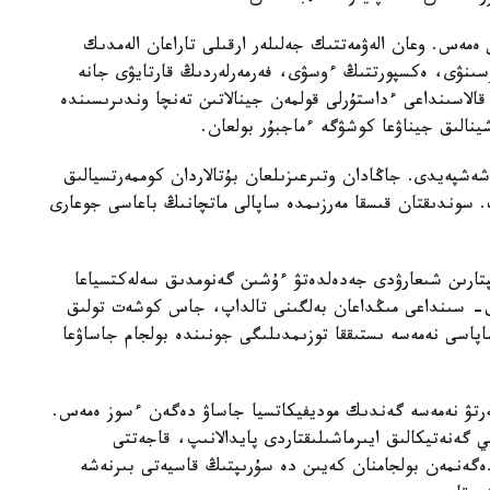
ەمەس. وعان الەۋمەتتىك جەلىلەر ارقىلى تاراعان الەمدىك
سىنۋى، ەكسپورتتىڭ ءوسۋى، فەرمەرلەردىڭ قارتايۋى جانە
اسىنداعى ءداستۇرلى قولمەن جينالاتىن تەنچا وندىرىسىندە
ينالىق جيناۋعا كوشۋگە ءماجبۇر بولعان.
شەشپەيدى. جاڭادان وتىرعىزىلعان بۇتالاردان كوممەرتسيالىق
 سوندىقتان قىسقا مەرزىمدە ساپالى ماتچانىڭ باعاسى جوعارى
پتارىن شىعارۋدى جەدەلدەتۋ ءۇشىن گەنومدىق سەلەكتسياعا
- سىنداعى مىڭداعان بەلگىنى تالداپ، جاس كوشەت تولىق
سى نەمەسە ىستىققا توزىمدىلىگى جونىندە بولجام جاساۋعا
رتۋ نەمەسە گەندىك موديفيكاتسيا جاساۋ دەگەن ءسوز ەمەس.
 گەنەتيكالىق ايىرماشىلىقتاردى پايدالانىپ، قاجەتتى
ەگەنمەن بولجامنان كەيىن دە سۇرىپتىڭ قاسيەتى بىرنەشە