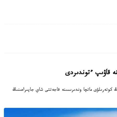
نە قاۋىپ ءتوندىردى
نىڭ كوتەرىلۋى ماتچا وندىرىسىنە قاجەتتى شاي جاپىراعىنىڭ