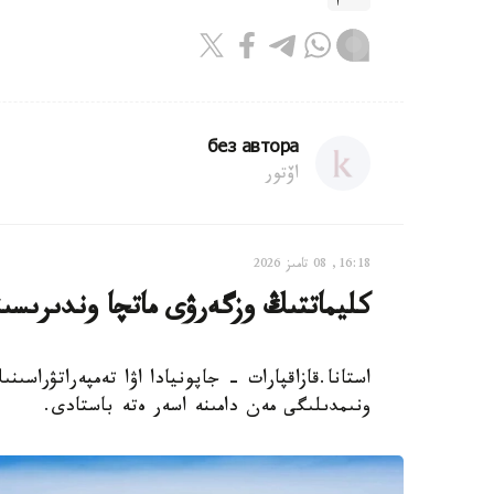
без автора
اۆتور
16:18, 08 تامىز 2026
كليماتتىڭ وزگەرۋى ماتچا وندىرىسى
استانا.قازاقپارات - جاپونيادا اۋا تەمپەراتۋراسى
ونىمدىلىگى مەن دامىنە اسەر ەتە باستادى.