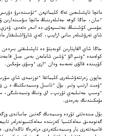
ماتچا تاپشىلىعىن تەك كليماتپەن ءتۇسىندىرۋ دۇرىس 
ءسان، جاڭا كوفە جەلىلەرىنىڭ ماتچا سۋسىندارىن ۇ
جۇمىس كۇشىنىڭ جەتىسپەۋى دە اسەر ەتەدى. ۋدزي قال
شاي تەرۋشىلەر سانى ازايىپ، كەي شارۋاشىلىقتار ماش
جاڭا شاي القاپتارىن كوبەيتۋ دە تاپشىلىقتى بىردەن 
كولەمدە ءونىم الۋ ءۇشىن شامامەن بەس جىل قاجەت.
كۇيىندە قالۋى نەمەسە ودان ءارى ءوسۋى مۇمكىن.
جاپون زەرتتەۋشىلەرى كليماتقا ءتوزىمدى شاي سۇرى
ءۇمىت ارتىپ وتىر. بۇل ءتاسىل وسىمدىكتىڭ د ن ق
ءوسىپ جەتىلمەي تۇرىپ- اق ونىڭ ونىمدىلىگى، ساپا
مۇمكىندىك بەرەدى.
بۇل مىندەتتى تۇردە وسىمدىك گەنىن جاساندى وزگە
گەنومدىق سەلەكتسيا كەزىندە سەلەكتسيونەرلەر تابيعي
قاسيەتتەرى بار وسىمدىكتەردى ەرتەرەك تاڭدايدى. د