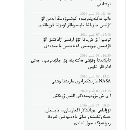
توقتاتتى
22:46, 07 تامىز 2026
دانيا مەكتەپتەرىندە كوشىرۋدىڭ الدىن الۋ
ءۇشىن جازباشا تاپسىرمالار اۋىزشا قورعالادى
17:08, 07 تامىز 2026
ترامپ ا ق ش-تا تۋۋ ارقىلى ازاماتتىق الۋ
قۇقىعىن جويعىسى كەلەتىنىن مالىمدەدى
16:30, 07 تامىز 2026
تايلاندتا وقۋشى مەكتەپتە وق جاۋدىرىپ، جەتى
ادام قازا تاپتى
13:24, 07 تامىز 2026
NASA عارىشكەرلەرى عارىشقا ۇشتى
11:25, 07 تامىز 2026
ا ق ش مۋزەيىندەگى التىن ۇزەڭگى
10:24, 07 تامىز 2026
تۋۆاداعى «پاتشالار اڭعارىنان» تابىلعان
ەسكەرتكىشتەر ساق مادەنيەتىن تەرەڭ
زەرتتەۋگە جول اشادى