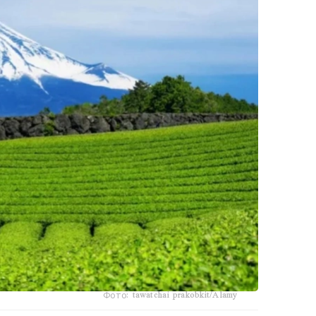
Фото: tawatchai prakobkit/Alamy