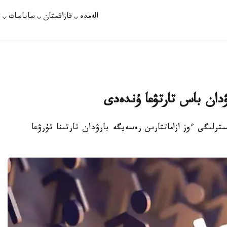
الەمدە
قازاقستان
ساياسات
ت
رۋدان باس تارتۋعا ۇندەدى
ترلىگى ءوز ازاماتتارىن رەسەيگە بارۋدان تارتىنا تۇرۋعا