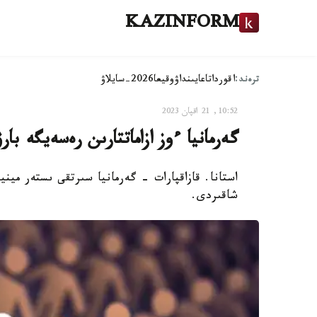
KAZINFORM
ترەند:
اقوردا
تاعايىنداۋ
وقيعا
2026-سايلاۋ
10:52, 21 اقپان 2023
گەرمانيا ءوز ازاماتتارىن رەسەيگە با
استانا. قازاقپارات - گەرمانيا سىرتقى ىستەر مينيس
شاقىردى.