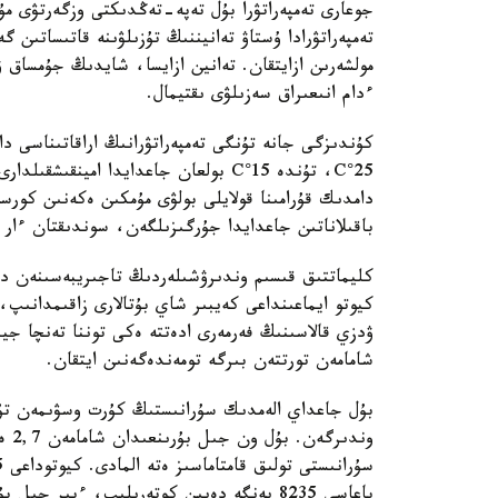
تەمپەراتۋرادا ۇستاۋ تەانيننىڭ تۇزىلۋىنە قاتىساتىن 
مولشەرىن ازايتقان. تەانين ازايسا، شايدىڭ جۇمساق 
ءدام انىعىراق سەزىلۋى ىقتيمال.
كۇندىزگى جانە تۇنگى تەمپەراتۋرانىڭ اراقاتىناسى د
25°C، تۇندە 15°C بولعان جاعدايدا امي
دامدىك قۇرامىنا قولايلى بولۋى مۇمكىن ەكەنىن كورسە
باقىلاناتىن جاعدايدا جۇرگىزىلگەن، سوندىقتان ءار 
شامامەن تورتتەن بىرگە تومەندەگەنىن ايتقان.
وند
باعاسى 8235 يەنگە دەيىن كوتەرىلىپ، ءبىر جىل بۇرىنعىدان 170 پايىزعا قىمباتتاعان.