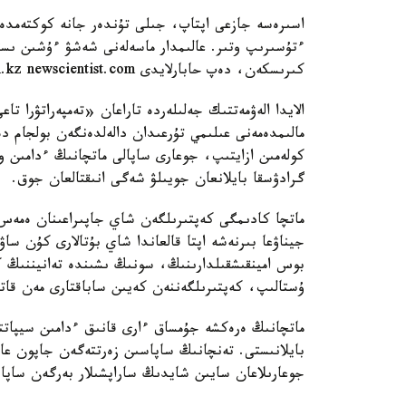
اسىرەسە جازعى اپتاپ، جىلى تۇندەر جانە كوكتەمدەگى
ءتۇسىرىپ وتىر. عالىمدار ماسەلەنى شەشۋ ءۇشىن ىست
كىرىسكەن، دەپ حابارلايدى turkystan.kz newscientist.com-عا سىلتەمە جاساپ.
مالىمدەمەنى عىلىمي تۇرعىدان دالەلدەنگەن بولجام دە
كولەمىن ازايتىپ، جوعارى ساپالى ماتچانىڭ ءدامىن و
گرادۋسقا بايلانعان جويىلۋ شەگى انىقتالعان جوق.
ماتچا كادىمگى كەپتىرىلگەن شاي جاپىراعىنان ەمەس، 
جيناۋعا بىرنەشە اپتا قالعاندا شاي بۇتالارى كۇن سا
بوس امينقىشقىلدارىنىڭ، سونىڭ ىشىندە تەانيننىڭ ك
ۇستالىپ، كەپتىرىلگەننەن كەيىن ساباقتارى مەن قاتتى
ماتچانىڭ ەرەكشە جۇمساق ءارى قانىق ءدامىن سيپاتت
بايلانىستى. تەنچانىڭ ساپاسىن زەرتتەگەن جاپون عا
جوعارىلاعان سايىن شايدىڭ ساراپشىلار بەرگەن ساپا 