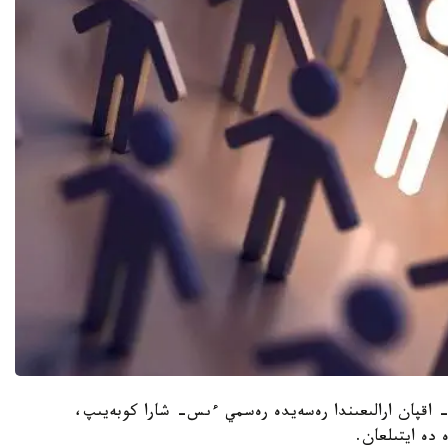
ندا رەسەيدە جۇرگەن نەمىستەرگە اسىرەسە 20-26- اقپان ارالىعىندا رەسەيدە رەسمي ءىس- شارا كوبەيىپ،
دە ايتىلعان.