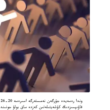
و
قاۋىپسىزدىك كۇشەيتىلەتىن كەزدە ساق بولۋ جونىندە 