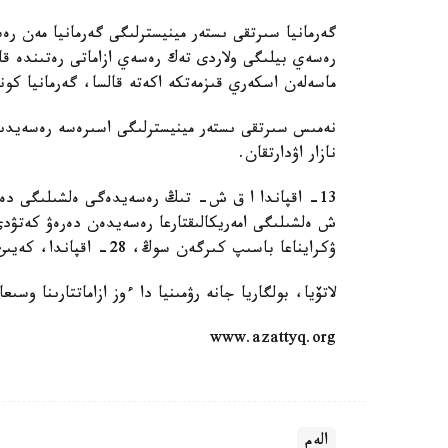
گەرمانيا سىرتقى ىستەر مينيسترلىگى گەرمانيا مەن رەس
رەسەي بيلىگى ولاردى تەك رەسەي ازاماتى رەتىندە قار
ماسەلەن اسكەري قىزمەتكە اكەتە قالسا، گەرمانيا كون
نەمىس سىرتقى ىستەر مينيسترلىگى اسىرەسە رەسەيدىڭ ۋ
نازار اۋدارتقان.
13- اقپاندا ا ق ش- تىڭ رەسەيدەگى ەلشىلىگى دە ء
ش ەلشىلىگى امەريكالىقتارعا رەسەيدەن دەرەۋ كەتۋ
ۋكرايناعا باسىپ كىرگەن سوڭ، 28- اقپاندا، كەيىن رەسەي اسكەري موبيليزاتسيا جاريالاعان كەزدە جاسالدى.
لاتۆيا، بولگاريا جانە رۋمىنيا دا ءوز ازاماتتارىنا وسى
www.azattyq.org
الەم