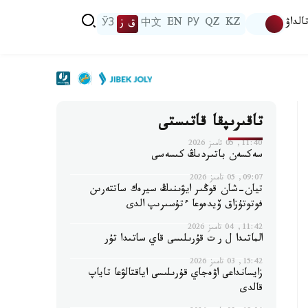
الداۋ
KZ
QZ
РУ
EN
中文
ق ز
ЎЗ
تاقىرىپقا قاتىستى
11:40, 05 تامىز 2026
سەكسەن باتىردىڭ كىسەسى
09:07, 05 تامىز 2026
تيان-شان قوڭىر ايۋىنىڭ سيرەك ساتتەرىن
فوتوتۇزاق ۆيدەوعا ءتۇسىرىپ الدى
11:42, 04 تامىز 2026
الماتىدا ل ر ت قۇرىلىسى قاي ساتىدا تۇر
15:42, 03 تامىز 2026
زايسانداعى اۋەجاي قۇرىلىسى اياقتالۋعا تاياپ
قالدى