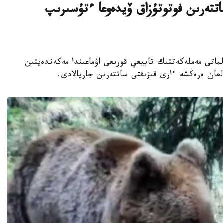
تتەرىن فوتوتۇزاق ۆيدەوعا ءتۇسىرىپ
اناشىرلارى الماتى مەملەكەتتىك تابيعي قورىعى اۋماعىندا مەكەندەيتىن
عان ەرەكشە ءارى قىزىقتى ساتتەرىن جاريالادى.