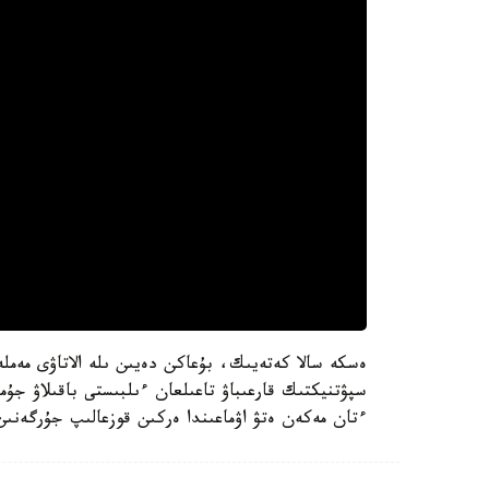
سپۋتنيكتىك قارعىباۋ تاعىلعان ءىلبىستى باقىلاۋ جۇ
ءتان مەكەن ەتۋ اۋماعىندا ەركىن قوزعالىپ جۇرگەنىن 