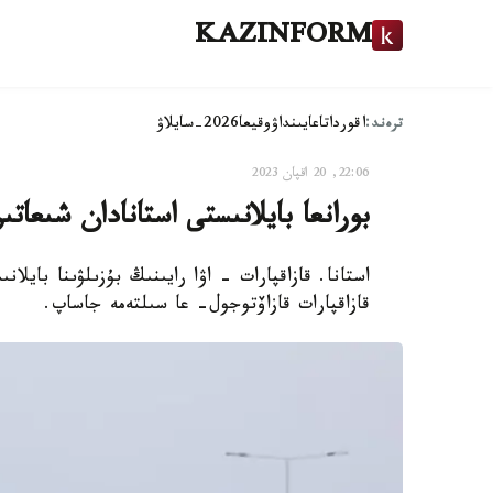
KAZINFORM
ترەند:
اقوردا
تاعايىنداۋ
وقيعا
2026-سايلاۋ
22:06, 20 اقپان 2023
بورانعا بايلانىستى استانادان شىعات
استانا. قازاقپارات - اۋا رايىنىڭ بۇزىلۋىنا بايل
قازاقپارات قازاۆتوجول- عا سىلتەمە جاساپ.