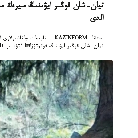
تيان-شان قوڭىر ايۋىنىڭ سيرەك سا
الدى
استانا. KAZINFORM - تابيعات ج
تيان-شان قوڭىر ايۋىنىڭ فوتوتۇزاققا ءتۇسىپ قال