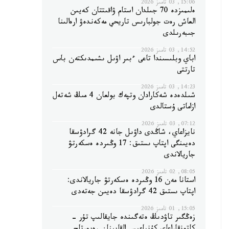
15:06, 03 تامىز 2026
ەلىمىزدە 70 جىلدان استام ۋاقىتتان كەيىن
العاش رەت جولبارىس تاريحي مەكەندەۋ ارەالىنا
جىبەرىلدى
14:52, 03 تامىز 2026
اباي وبلىسىندا تاعى ءبىر اۋىل ىشىمدىكتەن باس
تارتتى
14:23, 03 تامىز 2026
شىلدەدە شەكارادان وتپەك بولعان 4 مىڭ شەتەل
ازاماتى ۇستالدى
07:12, 03 تامىز 2026
نايزاعاي، شاڭدى داۋىل جانە 42 گرادۋسقا
دەيىنگى اپتاپ ىستىق: 17 وڭىردە ەسكەرتۋ
جاريالاندى
08:05, 02 تامىز 2026
استانا مەن 16 وڭىردە ەسكەرتۋ جاريالاندى:
اپتاپ ىستىق 42 گرادۋسقا دەيىن جەتەدى
15:05, 01 تامىز 2026
زەڭگىر تاۋدىڭ ەتەگىندە جايقالىپ تۇر -