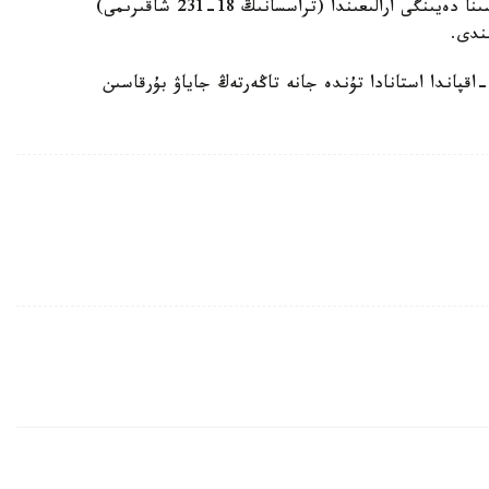
پەتروپاۆل» تاسجولىنىڭ استانا قالاسىنان شۋچە قالاسىنا دەيىنگى ارالىعىندا (تراسسانىڭ 18-231 شاقىرىمى)
ىندى.
سونداي- اق «قازگيدرومەت» رمك مالىمەتىنشە، 21-اقپاندا استانادا تۇندە جانە تاڭەرتەڭ جاياۋ بۇرقاسىن