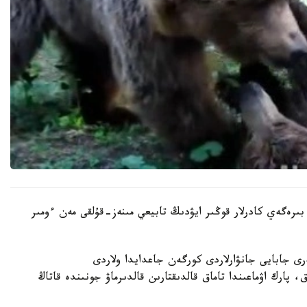
بىرەگەي كادرلار قوڭىر ايۋدىڭ تابيعي مىنەز-قۇلقى مەن ءومىر
رى جابايى جانۋارلاردى كورگەن جاعدايدا ولاردى
 پارك اۋماعىندا تاماق قالدىقتارىن قالدىرماۋ جونىندە قاتاڭ