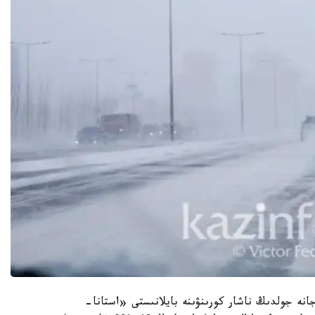
ار، بوران جانە جولدىڭ ناشار كورىنۋىنە بايلانىستى «استانا-