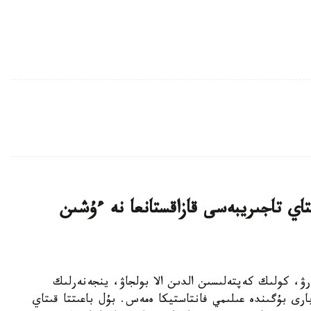
ىرۋ: قىتاي تاجىريبەسى قازاقستانعا نە ءۇشىن
اقىلدى باسقارۋ، كولىك كەپتەلىسىن الدىن الا بولجاۋ، ينجەنەرلىك
رى بۇگىندە عىلىمي فانتاستيكا ەمەس. بۇل باعىتتا قىتاي