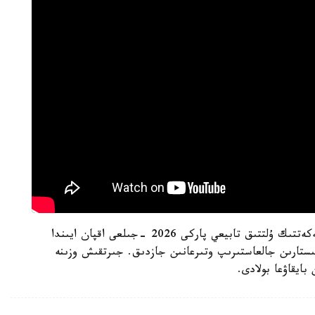
ەسكە سالا كەتەيىك، بۇعاكن دەيىن ىلە الاتاۋى مەملەكەتتىك ۇلتتىق تابيعي پاركى 2026 -جىلعى اقپان ايىندا
مىستارىن جالعاستىرىپ وتىرعانىن جازدىق. جىرتقىش وزىنە
بايقاۋعا بولادى.