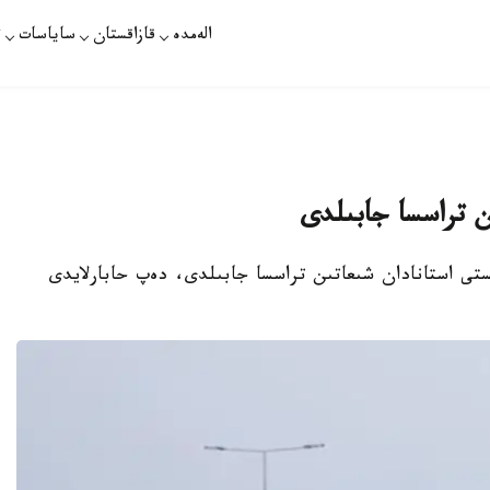
الەمدە
قازاقستان
ساياسات
ت
ىن تراسسا جابىلدى
انىستى استانادان شىعاتىن تراسسا جابىلدى، دەپ حابارلايدى