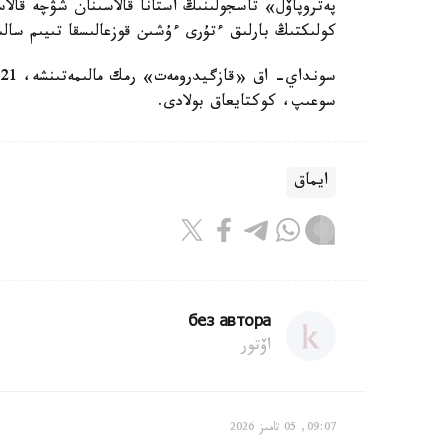
كولىكتىڭ بارلىق ءتۇرى ءۇشىن قوزعالىسقا تىيىم سال
سوعىپ، كوكتايعاق بولادى.
ايماق
без автора
اۆتور
09:07, 05 تامىز 2026