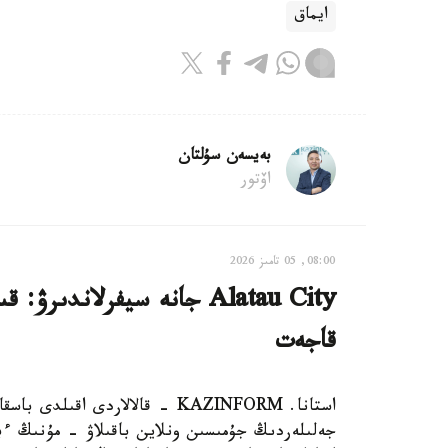
ايماق
بەيسەن سۇلتان
اۆتور
08:00, 05 تامىز 2026
Alatau City جانە سيفرلاند
قاجەت
استانا. KAZINFORM - قالالاردى 
جەلىلەردىڭ جۇمىسىن ونلاين باقىلاۋ - مۇنىڭ ءبا