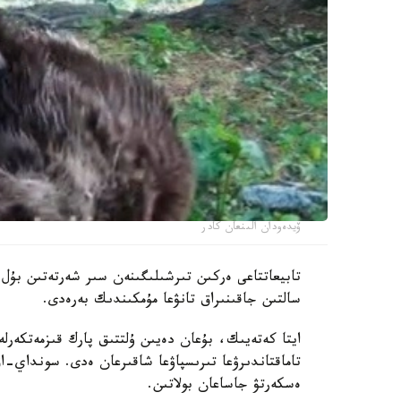
ۆيدەودان الىنعان كادر
تابيعاتتاعى ەركىن تىرشىلىگىنەن سىر شەرتەتىن بۇل 
سالتىن جاقىنىراق تانۋعا مۇمكىندىك بەرەدى.
ايتا كەتەيىك، بۇعان دەيىن ۇلتتىق پارك قىزمەتكەرلە
تاماقتاندىرۋعا تىرىسپاۋعا شاقىرعان ەدى. سونداي-اق،
ەسكەرتۋ جاساعان بولاتىن.