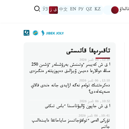
الداۋ
KZ
QZ
РУ
EN
中文
ق ز
ЎЗ
تاقىرىپقا قاتىستى
12:39, 06 تامىز 2026
ا ق ش كەيبىر ءوتىنىش بەرۋشىلەر ءۇشىن 250
مىڭ دوللارعا دەيىن ۆيزالىق دەپوزيتتەر ەنگىزدى
12:10, 06 تامىز 2026
دەكرەتتىك تولەم نەگە ازايدى جانە ەندى قالاي
ەسەپتەلەدى؟
10:52, 06 تامىز 2026
ا ق ش جاپون ۆاليۋتاسىنا ءباس تىكتى
10:41, 06 تامىز 2026
تۇركى الەمى ءتولقۇجاتسىز ساياحاتقا دايىندالىپ
جاتىر