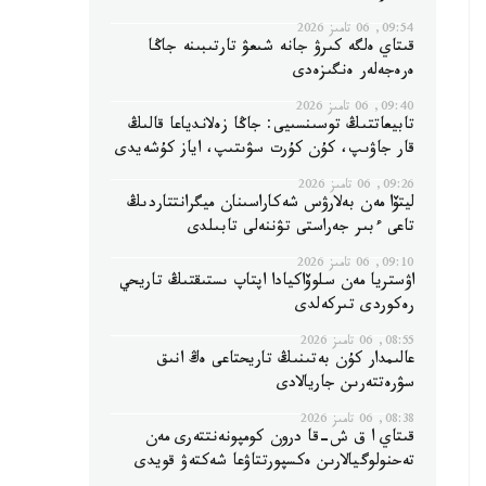
09:54, 06 تامىز 2026
قىتاي ەلگە كىرۋ جانە شىعۋ تارتىبىنە جاڭا
ەرەجەلەر ەنگىزەدى
09:40, 06 تامىز 2026
تابيعاتتىڭ توسىنسىيى: جاڭا زەلاندياعا قالىڭ
قار جاۋىپ، كۇن كۇرت سۋىتىپ، اياز كۇشەيدى
09:26, 06 تامىز 2026
ليتۆا مەن بەلارۋس شەكاراسىنان ميگرانتتاردىڭ
تاعى ءبىر جەراستى تۋننەلى تابىلدى
09:10, 06 تامىز 2026
اۋستريا مەن سلوۆاكيادا اپتاپ ىستىقتىڭ تاريحي
رەكوردى تىركەلدى
08:55, 06 تامىز 2026
عالىمدار كۇن بەتىنىڭ تاريحتاعى ەڭ انىق
سۋرەتتەرىن جاريالادى
08:38, 06 تامىز 2026
قىتاي ا ق ش-قا درون كومپونەنتتەرى مەن
تەحنولوگيالارىن ەكسپورتتاۋعا شەكتەۋ قويدى