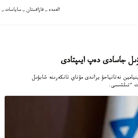
الەمدە
قازاقستان
ساياسات
ت
ۋىل جاسادى دەپ ايىپتادى
نيامين نەتانياحۋ يراندى مۇناي تانكەرىنە شابۋىل
ات ءتىلشىسى.