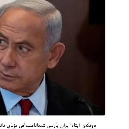
«وتكەن اپتادا يران پارسى شىعاناعىنداعى مۇناي تانك