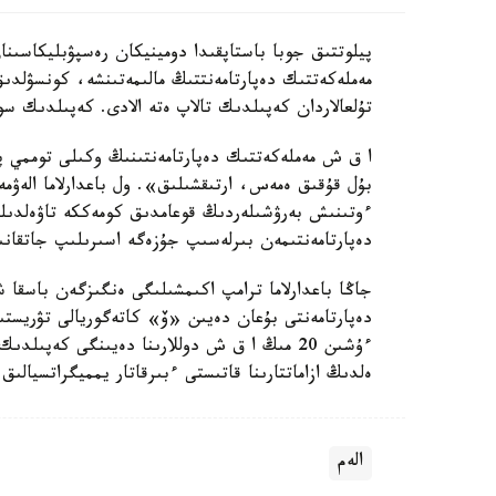
پيلوتتىق جوبا باستاپقىدا دومينيكان رەسپۋبليكاسىن
مەملەكەتتىك دەپارتامەنتتىڭ مالىمەتىنشە، كونسۋلد
تۇلعالاردان كەپىلدىك تالاپ ەتە الادى. كەپىلدىك سو
ا ق ش مەملەكەتتىك دەپارتامەنتىنىڭ وكىلى توممي پي
بۇل قۇقىق ەمەس، ارتىقشىلىق». ول باعدارلاما الەۋمە
ءوتىنىش بەرۋشىلەردىڭ قوعامدىق كومەككە تاۋەلدىلىگ
دەپارتامەنتىمەن بىرلەسىپ جۇزەگە اسىرىلىپ جاتقان
جاڭا باعدارلاما ترامپ اكىمشىلىگى ەنگىزگەن باسقا 
دەپارتامەنتى بۇعان دەيىن «ۆ» كاتەگوريالى تۋريستى
ەلدىڭ ازاماتتارىنا قاتىستى ءبىرقاتار يمميگراتسيالىق
الەم