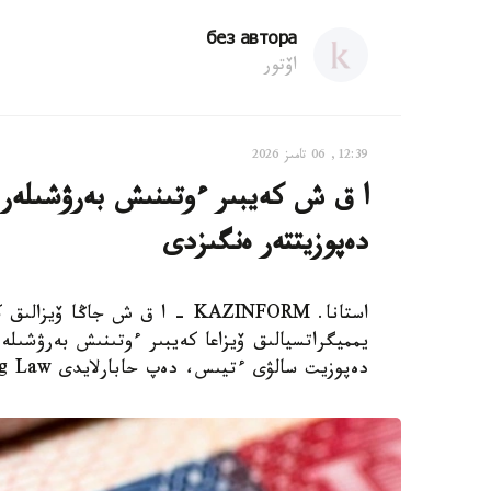
без автора
اۆتور
12:39, 06 تامىز 2026
دەپوزيتتەر ەنگىزدى
استانا. KAZINFORM – ا ق ش جاڭ
دەپوزيت سالۋى ءتيىس، دەپ حابارلايدى Bloomberg Law.