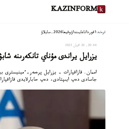
KAZINFORM
ترەند:
اقوردا
تاعايىنداۋ
وقيعا
2026-سايلاۋ
20:44, 20 اقپان 2023
يزرايل يراندى مۇناي تانكەرىنە شاب
اممان. قازاقپارات - يزرايل پرەمەر-ءمينيسترى بي
جاسادى دەپ ايىپتادى، دەپ حابارلايدى قازاقپار