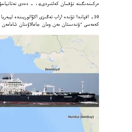
ەركىندىگىنە نۇقسان كەلتىردى»، - دەدى نەتانياحۋ مي
كەمەسى ءۇندىستان مەن ومان جاعالاۋىنان شامامەن 300 تەڭىز ميلى (555 كيلومەتر) جەردە شابۋىلعا ۇشىراعان.