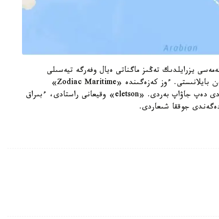
زالارىنىڭ مالىمەتىنشە، «Campo Square» كەمەسى يزرايلدىك تەڭىز ماگناتى ەيال وفەرگە تيەسىلى
بريتاندىق «Zodiac Maritime» كەمە كومپانياسىمەن بايلانىستى. ءوز كەزەگىندە «Zodiac Maritime»
تانكەردى گرەكيانىڭ «eletson» كومپانياسى باسقاردى دەپ جاۋاپ بەردى. «eletson» وقيعانى راستادى، ءبىراق
ەگەندى جوققا شىعاردى.