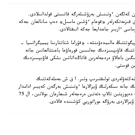
ان كەلگەن ءوتىنىش بەرۋشىلەرگە قاتىستى قولدانىلادى.
ىق قىزمەتكەرلەر «قوعام ءۇشىن ماسىل» دەپ سانالعان جەكە
ماسى ءاربىر جاعدايعا جەكە انىقتالادى.
گوتتتىڭ مالىمدەۋىنشە، «قۇراما شتاتتارىنا يمميگراتسيا -
تتىك قاۋىپسىزدىك جەلىسىن قورعاۋعا باعىتتالعانىن جانە
ىن باعالاۋ ەرەجەلەرىن قاتاڭداتاتىن ىشكى قاۋىپسىزدىك
ىن قوستى.
شەكتەۋلەردى تولىقتىرىپ وتىر. ا ق ش مەملەكەتتىك
ك جانە ىسكەرلىك ۆيزالارعا ءوتىنىش بەرگەن كەيبىر ادامدار
ءۇشىن 20 مىڭ ا ق ش دوللارىنا دەيىنگى كەپىلدىك دەپوزيتىن تالاپ ەتەتىن ەرەجەلەر شىعارعان بولاتىن، ال 75
 ۆيزالاردى بەرۋگە موراتوريي كۇشىندە قالادى.