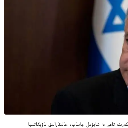
ەرىنە تاعى دا شابۋىل جاساپ، حالىقارالىق ناۆيگاتسيا