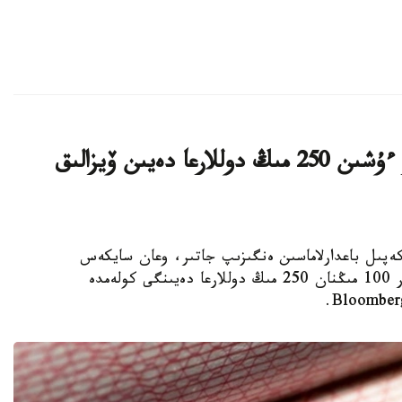
ا ق ش كەيبىر ءوتىنىش بەرۋشىلەر ءۇشىن 250 مىڭ دوللارعا دەيىن ۆيزالىق
ا ۆيزالىق كەپىل باعدارلاماسىن ەنگىزىپ جاتىر، وعان سايكەس
يمميگراتسيالىق ۆيزاعا كەيبىر ءوتىنىش بەرۋشىلەر 100 مىڭنان 250 مىڭ دوللارعا دەيىنگى كولەمدە