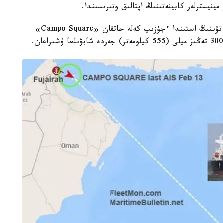
نيسترلەر كابينەتىنىڭ اپتالىق وتىرىسىندا.
10- اقپاندا تۇندە اراب تەڭىزى اكۆاتوريىندە ليبەريا تۋىنىڭ استىندا ءجۇزىپ كەلە جاتقان «Campo Square»