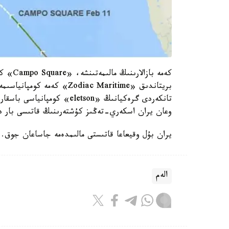
كەمە با
وعان يران اسكەري-تەڭىز كۇشتەرىنىڭ قاتىسى بار د
يران بۇل وقيعاعا قاتىستى مالىمدەمە جاساعان جوق.
الەم