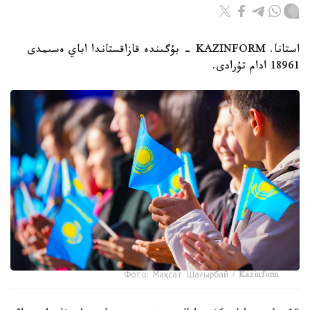
استانا. KAZINFORM - بۇگىندە قازاقستاندا اباي ەسىمدى
18961 ادام تۇرادى.
Фото: Мақсат Шағырбай / Kazinform