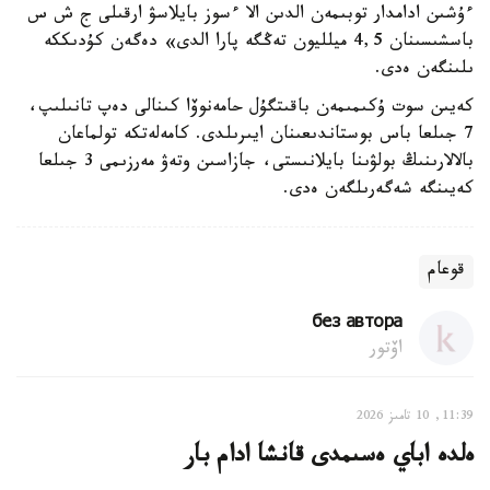
ءۇشىن ادامدار توبىمەن الدىن الا ءسوز بايلاسۋ ارقىلى ج ش س
باسشىسىنان 4,5 ميلليون تەڭگە پارا الدى» دەگەن كۇدىككە
ىلىنگەن ەدى.
كەيىن سوت ۇكىمىمەن باقىتگۇل حامەنوۆا كىنالى دەپ تانىلىپ،
7 جىلعا باس بوستاندىعىنان ايىرىلدى. كامەلەتكە تولماعان
بالالارىنىڭ بولۋىنا بايلانىستى، ​جازاسىن وتەۋ مەرزىمى 3 جىلعا
كەيىنگە شەگەرىلگەن ەدى.
قوعام
без автора
اۆتور
11:39, 10 تامىز 2026
ەلدە اباي ەسىمدى قانشا ادام بار