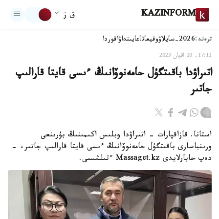
KAZINFORM
ق ز
ترەند:
2026-سايلاۋ
وقيعا
تاعايىنداۋ
اقوردا
17:12, 20 اقپان 2023
اتىراۋدا باقىتگۇل حامەنوۆانىڭ ءىسى قايتا قارالىپ
جاتىر
استانا. قازاقپارات - اتىراۋدا وبلىس اكىمىنىڭ بۇرىنعى
ورىنباسارى باقىتگۇل حامەنوۆانىڭ ءىسى قايتا قارالىپ جاتىر، -
دەپ حابارلايدى Massaget.kz ءتىلشىسى.