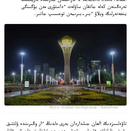
استانا. KAZINFORM - قازاقستان جەرىندە تاريحتىڭ
تەرەڭىنەن كەلە جاتقان ساۋلەت ءداستۇرى مەن بۇگىنگى
ينجەنەرلىك ويلاۋ ءبىر-بىرىمەن توعىسىپ جاتىر.
Фото: Агибай Аяпбергенов / Kazinform
تاۋەلسىزدىك العان جىلداردان بەرى ەلدىڭ ءار وڭىرىندە ۇلتتىق