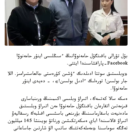
بۇل تۋرالى باقىتگۇل حامەنوۆانىڭ ءسىڭلىسى اينۇر حامەنوۆا
Facebook-پاراقشاسىندا ايتتى.
«وبلىستىق سوتتا ادىلدىك ءۇشىن كۇرەستى جالعاستىرامىز. اللا
جار بولسىن! تورەلىك ءادىل بولسىن!»، - دەيدى اينۇر
حامەنوۆا.
ەسكە سالا كەتسەك، اتىراۋ وبلىسى اكىمىنىڭ ورىنباسارى
قىزمەتىن اتقارعان باقىتگۇل حامەنوۆا مەن اتىراۋ وبلىستىق
مادەنيەت باسقارماسىنىڭ بۇرىنعى باسشىسى اقىلبەك رىسقاليەۆ
اتىراۋ قالاسىندا اباي ەسكەرتكىشىن ورناتۋ بويىنشا 145 ميلليون
تەڭگە سوماسىنا «مەملەكەتتىك ساتىپ الۋ شارتىن جاساعانى