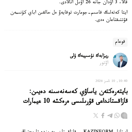
قالا، 3 اۋدان جانە 26 اۋىل اتالادى.
ايتا كەتەلىك قاسىم-جومارت توقايەۆ ەل حالقىن اباي كۇنىمەن
قۇتتىقتاعان ەدى.
قوعام
ريزابەك نۇسىپبەك ۇلى
اۆتور
10:40, 10 تامىز 2026
بايتەرەكتەن ياساۋي كەسەنەسىنە دەيىن:
قازاقستانداعى قۇرىلىسى ەرەكشە 10 عيمارات