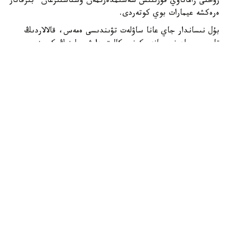
رۋحتى زاماناۋي قۇرىلىس شەشىمدەرىمەن ۇشتاستىرعان ءبىرقاتار
ەرەكشە عيمارات بوي كوتەردى.
بۇل نىساندار جاي عانا ساۋلەت تۋىندىسى ەمەس، قالالاردىڭ
تاريحي، مادەني جانە ەكونوميكالىق دامۋ جولىنىڭ كورىنىسى
ىسپەتتى. مۇنداي عيماراتتاردىڭ كوبى استانادا شوعىرلانعانىمەن،
الماتى، تۇركىستان، تاراز بەن ماڭعىستاۋدا دا وزىندىك
ساۋلەتىمەن ەرەكشەلەنەتىن نىساندار جەتكىلىكتى. قۇرىلىسشىلار
كۇنى قارساڭىندا Kazinform ەلىمىزدەگى قۇرىلىسى ەرەكشە 10
عيماراتتى توپتاستىردى.
بايتەرەك - استانا
ەلوردانىڭ باستى نىشاندارىنىڭ ءبىرى سانالاتىن «بايتەرەك»
مونۋمەنتى 2002-جىلى اشىلدى. ونىڭ بيىكتىگى 105 مەترگە
جەتەدى، ال باقىلاۋ الاڭى 97 مەتر بيىكتىكتە ورنالاسقان. بۇل
سان 1997-جىلى استانانىڭ الماتىدان اقمولاعا كوشىرىلگەنىن
ەسكە سالادى.
عيماراتتىڭ نەگىزگى يدەياسى سامۇرىق قۇسى تۋرالى اڭىزبەن
بايلانىستى. سوندىقتان مونۋمەنتتىڭ توبەسىندە ديامەترى 22