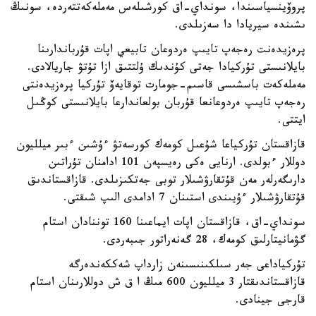
پروۆينسياسىندا، سونداي-اق كورشىلەس مەملەكەتتەردە، سونىڭ
ىشىندە سيريادا دا سەزىلدى.
پرەزيدەنت رەجەپ تايىپ ەردوعان تابيعي اپات قۇرباندارىنا
بايلانىستى تۇركيادا جەتى كۇندىك ۇلتتىق ازا تۇتۋ جاريالادى.
مەملەكەت باسشىسى قاسىم-جومارت توقايەۆ تۇركيا پرەزيدەنتى
رەجەپ تايىپ ەردوعانعا قۇربان بولعاندارعا بايلانىستى كوڭىل
ايتتى.
قازاقستان تۇركياعا شۇعىل كومەك كورسەتۋ ءۇشىن ءبىر ميلليون
دوللار ءبولدى. ارنايى ەكى رەيسپەن 101 ادامنان تۇراتىن
دارىگەرلەر مەن قۇتقارۋشىلار توبى جەتكىزىلدى. قازاقستاندىق
قۇتقارۋشىلار ءۇيىندى استىنان 7 ادامدى الىپ شىقتى.
سونداي-اق، قازاقستان اپات ايماعىنا 160 توننادان استام
گۋمانيتارلىق كومەك، 28 گەنەراتور جىبەردى.
تۇركياداعى جەر سىلكىنىسىنەن زارداپ شەككەندەرگە
قازاقستاندىقتار 3 ميلليون 600 مىڭ ا ق ش دوللارىنان استام
قارجى جينادى.