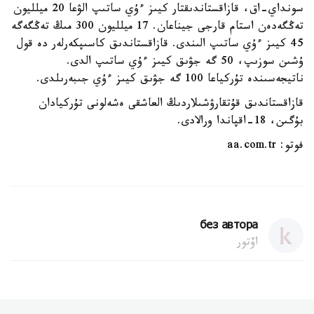
سونداي-اق، قازاقستاندىقتار كيىز ءۇي ساتىپ الۋعا 20 ميلليون
تەڭگەدەن استام قارجى جيناعان. 17 ميلليون 300 مىڭ تەڭگەگە
45 كيىز ءۇي ساتىپ الىندى. قازاقستاندىق كاسىپكەرلەر دە قول
ۇشىن سوزىپ، 50 گە جۋىق كيىز ءۇي ساتىپ الدى.
ناتيجەسىندە تۇركياعا 100 گە جۋىق كيىز ءۇي جىبەرىلدى.
قازاقستاندىق قۇتقارۋشىلاردىڭ العاشقى ەشەلونى تۇركيادان
بۇگىن، 18-اقپاندا ورالادى.
فوتو: aa.com.tr
без автора
اۆتور