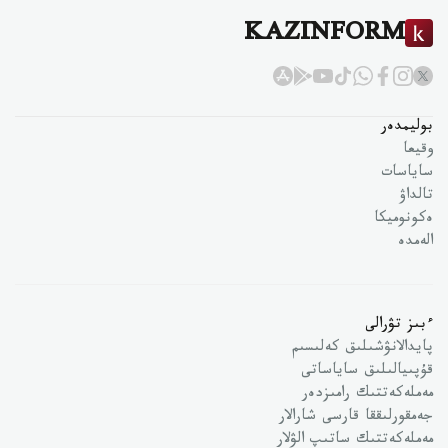
KAZINFORM
بوليمدەر
وقيعا
ساياسات
تالداۋ
ەكونوميكا
الەمدە
ءبىز تۋرالى
پايدالانۋشىلىق كەلىسىم
قۇپىيالىلىق ساياساتى
مەملەكەتتىك رامىزدەر
جەمقورلىققا قارسى شارالار
مەملەكەتتىك ساتىپ الۋلار