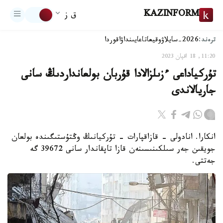
KAZINFORM
ق ز
ترەند:
2026-سايلاۋ
وقيعا
تاعايىنداۋ
اقوردا
11:20, 18 اقپان 2023
تۇركياداعى ءزىلزالادا قۇربان بولعانداردىڭ سانى
جاريالاندى
انكارا. انادولى - قازاقپارات - تۇركيانىڭ وڭتۇستىگىندە بولعان
جويقىن جەر سىلكىنىسىنەن قازا تاپقاندار سانى 39672 گە
جەتتى.