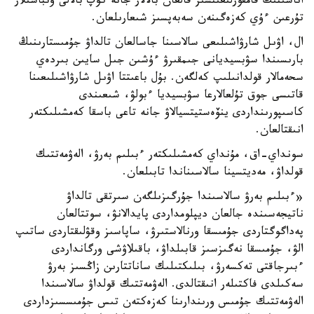
اناسىنىڭ قامقورلىعىنسىز قالعان بالالار جانە كوپ بالالى وتباسىلار
تۇرعىن ءۇي كەزەگىنەن سەبەپسىز شىعارىلعان.
ال، اۋىل شارۋاشىلىعى سالاسىنا جاسالعان تالداۋ جۇمىستارىنىڭ
بارىسىندا سۋبسيديانى جىمقىرۋ ءۇشىن جىل سايىن بىردەي
سحەمالار قولدانىلىپ كەلگەن. بۇل باعىتتا اۋىل شارۋاشىلىعىنا
قاتىسى جوق تۇلعالارعا سۋبسيديا ءبولۋ، شىعىندى
كاسىپورىنداردى ينۆەستيتسيالاۋ جانە تاعى باسقا كەمشىلىكتەر
انىقتالعان.
سونداي-اق، مۇنداي كەمشىلىكتەر ءبىلىم بەرۋ، الەۋمەتتىك
قولداۋ، مەديتسينا سالاسىناندا تابىلعان.
«ءبىلىم بەرۋ سالاسىندا جۇرگىزىلگەن سىرتقى تالداۋ
ناتيجەسىندە جالعان ديپلومداردى پايدالانۋ، سوتتالعان
پەداگوگتاردى جۇمىسقا ورنالاستىرۋ، ساپاسىز وقۋلىقتاردى ساتىپ
الۋ، جۇمىسقا نەگىزسىز قابىلداۋ، باقىلاۋشى ورگانداردى
ءبىرجاقتى تەكسەرۋ، بىلىكتىلىك ساناتتارىن زاڭسىز بەرۋ
سەكىلدى فاكتىلەر انىقتالدى. الەۋمەتتىك قولداۋ سالاسىندا
الەۋمەتتىك جۇمىس ورىندارىنا كەزەكتەن تىس جۇمىسسىزداردى