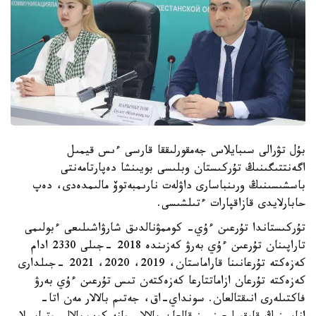
بۇل تۋرالى سىبايلاس جەمقورلىققا قارسى ءىس قيمىل
اگەنتتىگىنىڭ تۇركىستان وبلىسى بويىنشا دەپارتامەنتى
باسشىسىنىڭ ورىنباسارى داۋلەت نارىمبەتوۆ مالىمدەدى، دەپ
حابارلايدى قازاقپارات ءتىلشىسى.
تۇركىستاندا تۇرعىن ءۇي- كوممۋنالدىق شارۋاشىلىعى ءبولىمى
تاراپىنان تۇرعىن ءۇي بەرۋ كەزىندە 2018 -جىلى 2330 ادام
كەزەكتە تۇرعانىنا قاراماستان، 2019، 2020، 2021 -جىلدارى
كەزەكتە تۇرعان ازاماتتارعا كەزەكتەن تىس تۇرعىن ءۇي بەرۋ
فاكتىلەرى انىقتالعان. سونداي-اق، جەتىم بالالار مەن اتا-