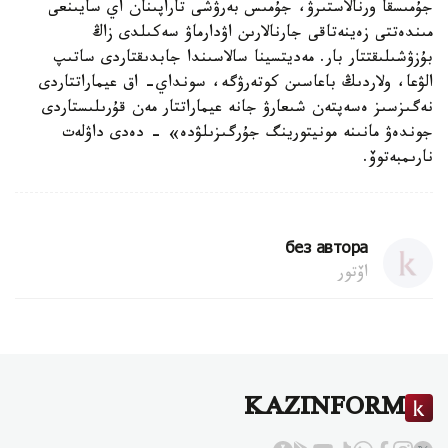
جۇمىسقا ورنالاستىرۋ، جۇمىس بەرۋشى تاراپىنان اي سايىنعى
مىندەتتى زەينەتاقى جارنالارىن اۋدارماۋ سەكىلدى زاڭ
بۇزۋشىلىقتتار بار. مەديتسينا سالاسىندا جابدىقتاردى ساتىپ
الۋعا، ولاردىڭ باعاسىن كوتەرۋگە، سونداي- اق عيماراتتاردى
نەگىزسىز ەسەپتەن شىعارۋ جانە عيماراتتار مەن قۇرىلىستاردى
جوندەۋ مانىنە مونيتورينگ جۇرگىزىلۋدە» - دەدى داۋلەت
نارىمبەتوۆ.
без автора
اۆتور
KAZINFORM