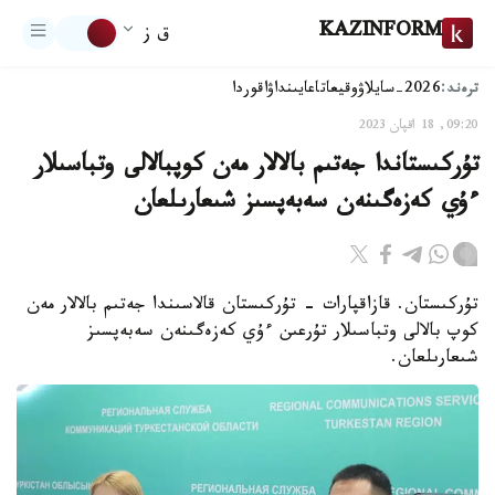
KAZINFORM
ق ز
ترەند:
2026-سايلاۋ
وقيعا
تاعايىنداۋ
اقوردا
09:20, 18 اقپان 2023
تۇركىستاندا جەتىم بالالار مەن كوپبالالى وتباسىلار
ءۇي كەزەگىنەن سەبەپسىز شىعارىلعان
تۇركىستان. قازاقپارات - تۇركىستان قالاسىندا جەتىم بالالار مەن
كوپ بالالى وتباسىلار تۇرعىن ءۇي كەزەگىنەن سەبەپسىز
شىعارىلعان.