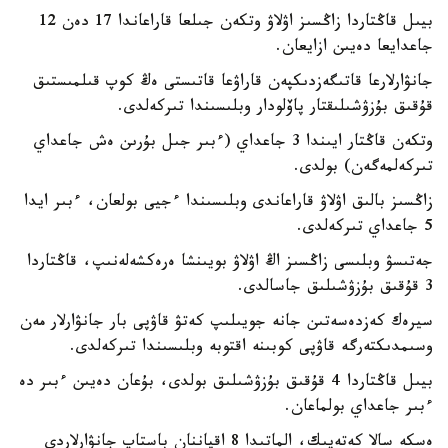
بيىل قاڭتاردا زاڭسىز اۋلاۋ وتكەن جىلعا قاراعاندا 17 دەن 12
جاعدايعا دەيىن ازايعان.
جانۋارلارعا قاتىگەزدىكپەن قاراۋعا قاتىستى ەڭ كوپ قىلمىستىق
قۇقىق بۇزۋشىلىقتار پاۆلودار وبلىسىندا تىركەلدى.
وتكەن قاڭتار ايىندا 3 جاعداي (ءبىر جىل بۇرىن ەش جاعداي
تىركەلمەگەن) بولدى.
زاڭسىز بالىق اۋلاۋ قاراعاندى وبلىسىندا ءجيى بولعان، ءبىر ايدا
5 جاعداي تىركەلدى.
جەتىسۋ وبلىسى زاڭسىز اڭ اۋلاۋ بويىنشا ەرەكشەلەنىپ، قاڭتاردا
3 قۇقىق بۇزۋشىلىق جاسالدى.
سيرەك كەزدەسەتىن جانە جويىلىپ كەتۋ قاۋپى بار جانۋارلار مەن
وسىمدىكتەرگە قاۋپى كوبىنە اقتوبە وبلىسىندا تىركەلدى.
بيىل قاڭتاردا 4 قۇقىق بۇزۋشىلىق بولدى، بۇعان دەيىن ءبىر دە
ءبىر جاعداي بولماعان.
ەسكە سالا كەتەيىك، الماتىدا 8 اقپاننان باستاپ جانۋارلاردى