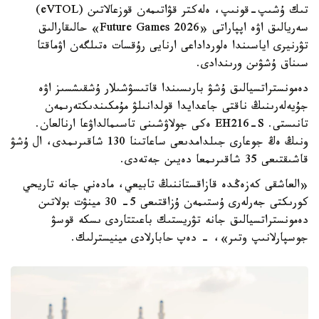
تىك ۇشىپ-قونىپ، ەلەكتر قۋاتىمەن قوزعالاتىن (eVTOL)
سەريالىق اۋە اپپاراتى «Future Games 2026» حالىقارالىق
تۋرنيرى اياسىندا ەلورداداعى ارنايى رۇقسات ەتىلگەن اۋماقتا
سىناق ۇشۋىن ورىندادى.
دەمونستراتسيالىق ۇشۋ بارىسىندا قاتىسۋشىلار ۇشقىشسىز اۋە
جۇيەلەرىنىڭ ناقتى جاعدايدا قولدانىلۋ مۇمكىندىكتەرىمەن
تانىستى. EH216-S ەكى جولاۋشىنى تاسىمالداۋعا ارنالعان.
ونىڭ ەڭ جوعارى جىلدامدىعى ساعاتىنا 130 شاقىرىمدى، ال ۇشۋ
قاشىقتىعى 35 شاقىرىمعا دەيىن جەتەدى.
«العاشقى كەزەڭدە قازاقستاننىڭ تابيعي، مادەني جانە تاريحي
كورىكتى جەرلەرى ۇستىمەن ۇزاقتىعى 5- 30 مينۋت بولاتىن
دەمونستراتسيالىق جانە تۋريستىك باعىتتاردى ىسكە قوسۋ
جوسپارلانىپ وتىر»، - دەپ حابارلادى مينيسترلىك.