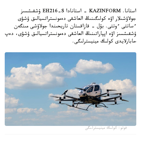
استانا. KAZINFORM - استانادا EH216-S ۇشقىشسىز
جولاۋشىلار اۋە كولىگىنىڭ العاشقى دەمونستراتسيالىق ۇشۋى
ءساتتى ءوتتى. بۇل - قازاقستان تاريحىندا جولاۋشى مىنگەن
ۇشقىشسىز اۋە اپپاراتىنىڭ العاشقى دەمونستراتسيالىق ۇشۋى، دەپ
حابارلايدى كولىك مينيسترلىگى.
فوتو: كولىك مينيسترلىگى