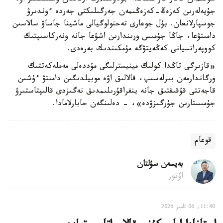
جۇيەلەرىن كەزەڭ-كەزەڭىمەن جەرگىلىكتى جەردە ءوندىرۋ
جوسپارلانعان. بۇل جوعارى تەحنولوگيالى ماشينا جاساۋ سالاسىن
دامىتۋعا، جاڭا جۇمىس ورىندارىن اشۋعا جانە ونەركاسىپتىك
كووپەراتسيانى كەڭەيتۋگە مۇمكىندىك بەرەدى.
«قازىرگى تاڭدا كولىك مينيسترلىگى مۇددەلى مەملەكەتتىك
ورگاندارمەن بىرلەسىپ، قالالىق اۋە موبيلدىگىن دامىتۋ ءۇشىن
قاجەتتى قۇقىقتىق جانە ينفراقۇرىلىمدىق نەگىزدى قالىپتاستىرۋ
جۇمىستارىن جۇرگىزۋدە»، - دەلىنگەن حابارلامادا.
قوعام
بەيسەن سۇلتان
اۆتور
11:40, 06 تامىز 2026