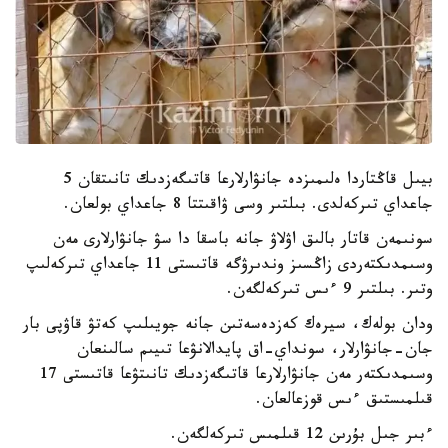
بيىل قاڭتاردا ەلىمىزدە جانۋارلارعا قاتىگەزدىك تانىتقان 5
جاعداي تىركەلدى. بىلتىر وسى ۋاقىتتا 8 جاعداي بولعان.
سونىمەن قاتار بالىق اۋلاۋ جانە باسقا دا سۋ جانۋارلارى مەن
وسىمدىكتەردى زاڭسىز وندىرۋگە قاتىستى 11 جاعداي تىركەلىپ
وتىر. بىلتىر 9 ءىس تىركەلگەن.
ودان بولەك، سيرەك كەزدەسەتىن جانە جويىلىپ كەتۋ قاۋپى بار
جان-جانۋارلار، سونداي-اق پايدالانۋعا تىيىم سالىنعان
وسىمدىكتەر مەن جانۋارلارعا قاتىگەزدىك تانىتۋعا قاتىستى 17
قىلمىستىق ءىس قوزعالعان.
ءبىر جىل بۇرىن 12 قىلمىس تىركەلگەن.