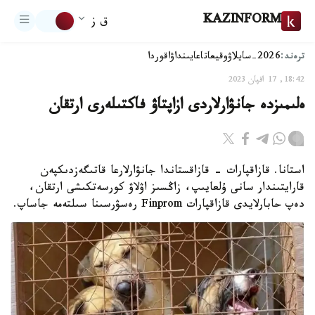
KAZINFORM
ق ز
ترەند:
2026-سايلاۋ
وقيعا
تاعايىنداۋ
اقوردا
18:42, 17 اقپان 2023
ەلىمىزدە جانۋارلاردى ازاپتاۋ فاكتىلەرى ارتقان
استانا. قازاقپارات - قازاقستاندا جانۋارلارعا قاتىگەزدىكپەن
قارايتىندار سانى ۇلعايىپ، زاڭسىز اۋلاۋ كورسەتكىشى ارتقان،
دەپ حابارلايدى قازاقپارات Finprom رەسۋرسىنا سىلتەمە جاساپ.