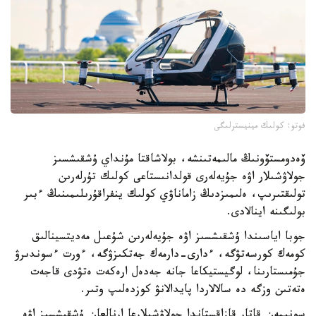
فوتو: كولىك مينيسترلىگى
ۆەدومستۆونىڭ مالىمەتىنشە، بولاشاقتا مۇنداي ۇشقىشسىز
جولاۋشىلار اۋە جۇيەلەرى قولدانىستاعى كولىك تۇرلەرىن
تولىقتىرىپ، ەلىمىزدىڭ زاماناۋي كولىك ينفراقۇرىلىمىنىڭ ءبىر
بولىگىنە اينالادى.
جوبا اياسىندا ۇشقىشسىز اۋە جۇيەلەرىن شۇعىل مەديتسينالىق
كومەك كورسەتۋگە، ءدارى-دارمەك جەتكىزۋگە، ءورت ءسوندىرۋ
جۇمىستارىنا، لوگيستيكاعا جانە جەدەل ارەكەت ەتۋدى قاجەت
ەتەتىن وزگە دە سالالاردا پايدالانۋ كوزدەلىپ وتىر.
سونىمەن قاتار قازاقستاندا جولاۋشىلارعا ارنالعان ۇشقىشسىز اۋە