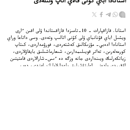
استانادا اباي كۇنى قالاي اتاپ وتىلەدى
استانا. قازاقپارات – 10-تامىزدا قازاقستاندا ۇلى اقىن ءارى
ويشىل اباي قۇنانباي ۇلى كۇنى اتالىپ وتەدى. وسى داتاعا وراي
استانادا ادەبي- مۋزىكالىق كەشتەردى، فورۋمداردى، كىتاپ
كورمەلەرىن، تەاتر قويىلىمدارىن، شىعارماشىلىق بايقاۋلاردى،
زياتكەرلىك ويىنداردى جانە وزگە دە ءىس-شارالاردى قامتيتىن
اۋقىمدى مادەني-اعارتۋشىلىق باعدارلاما ازىرلەندى، دەپ
حابارلايدى turkystan.kz.