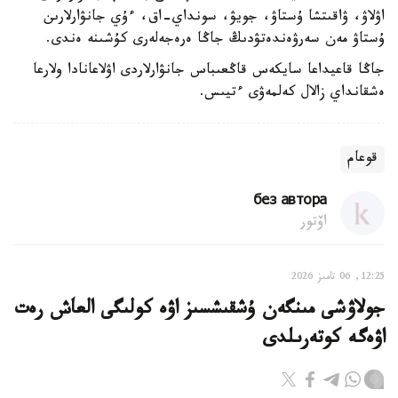
اۋلاۋ، ۋاقىتشا ۇستاۋ، جويۋ، سونداي-اق، ءۇي جانۋارلارىن
ۇستاۋ مەن سەرۋەندەتۋدىڭ جاڭا ەرەجەلەرى كۇشىنە ەندى.
جاڭا قاعيداعا سايكەس قاڭعىباس جانۋارلاردى اۋلاعانادا ولارعا
ەشقانداي زالال كەلمەۋى ءتيىس.
قوعام
без автора
اۆتور
12:25, 06 تامىز 2026
جولاۋشى مىنگەن ۇشقىشسىز اۋە كولىگى العاش رەت
اۋەگە كوتەرىلدى