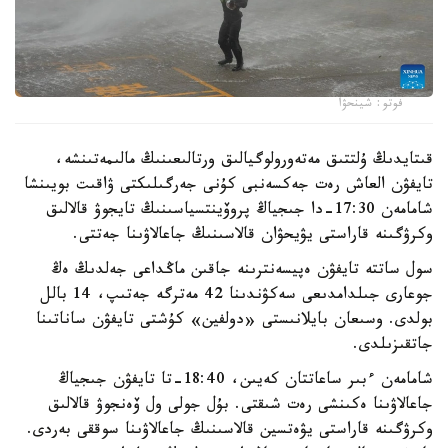
فوتو: شينحۋا
قىتايدىڭ ۇلتتىق مەتەورولوگيالىق ورتالىعىنىڭ مالىمەتىنشە،
تايفۋن العاش رەت جەكسەنبى كۇنى جەرگىلىكتى ۋاقىت بويىنشا
شامامەن 17:30-دا جىجياڭ پروۆينتسياسىنىڭ تايجوۋ قالالىق
وكرۋگىنە قاراستى يۋيحۋان قالاسىنىڭ جاعالاۋىنا جەتتى.
سول ساتتە تايفۋن ەپيسەنترىنە جاقىن ماڭداعى جەلدىڭ ەڭ
جوعارى جىلدامدىعى سەكۋندىنا 42 مەترگە جەتىپ، 14 بالل
بولدى. وسىعان بايلانىستى «دولفين» كۇشتى تايفۋن ساناتىنا
جاتقىزىلدى.
شامامەن ءبىر ساعاتتان كەيىن، 18:40-تا تايفۋن جىجياڭ
جاعالاۋىنا ەكىنشى رەت شىقتى. بۇل جولى ول ۆەنجوۋ قالالىق
وكرۋگىنە قاراستى يۋەتسين قالاسىنىڭ جاعالاۋىنا سوققى بەردى.