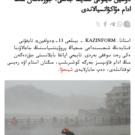
دولفين تايفۋنى قىتايعا جەتتى: جۇزدەگەن مىڭ
ادام ەۆاكۋاتسيالاندى
استانا. KAZINFORM - بيىلعى 13-«دولفين» تايفۋنى
قىتايدىڭ شىعىسىنداعى جىجياڭ پروۆينتسياسىنىڭ جاعالاۋىنا
ەكى رەت سوققى بەردى. تابيعي اپاتقا بايلانىستى جۇزدەگەن
مىڭ ادام قاۋىپسىز جەرگە كوشىرىلىپ، مىڭنان استام اۋە رەيسى
توقتاتىلدى، دەپ حابارلايدى
شينحۋا
.