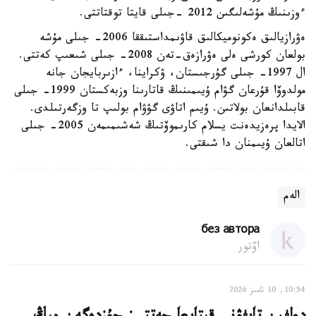
ءوزىنىڭ مۇشەلىگىن 2012 -جىلى قايتا توقتاتتى.
ەۋرازيالىق ەكونوميكالىق قاۋىمداستىققا 2006- جىلى مۇشە
بولعان كورشى ەلى ەۋرازەق-تەن 2008- جىلى شىعىپ كەتتى.
ال 1997- جىلى گۇرجىستان، ۋكراينا، ءازىربايجان جانە
مولدوۆا قۇرعان گۋام ۇيىمىنىڭ قاتارىنا وزبەكستان 1999- جىلى
قابىلدانعان بولاتىن. ۇيىم اتاۋى گۋۋام بولىپ تا وزگەرتىلدى.
الايدا پرەزيدەنت يسلام كارىموۆتىڭ شەشىمىمەن 2005- جىلى
اتالعان ۇيىمنان دا شىقتى.
الەم
без автора
اۆتور
10:54, 10 تامىز 2026