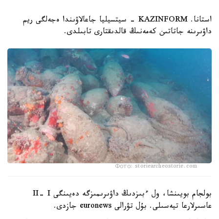
استانا. KAZINFORM - سيتسيليا جاعالاۋىندا ەجەلگى ريم
داۋىرىنە جاتاتىن كەمەنىڭ قالدىقتارى تابىلدى.
Фото: storiearcheostorie.com
بولجام بويىنشا، ول ءبىزدىڭ داۋىرىمىزگە دەيىنگى II- I
عاسىرلارعا تيەسىلى. بۇل تۋرالى euronews جازدى.