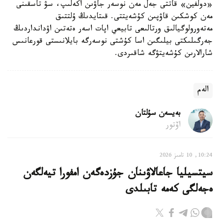
«دولفين» قاتتى جەل مەن نوسەر جاۋىن اكەلىپ، سۋ تاسقىنى
مەن كوشكىن قاۋپىن كۇشەيتتى. قىتايدىڭ ۇلتتىق
مەتەورولوگيالىق ورتالىعى تابيعي اپات اسەر ەتەتىن اۋدانداردىڭ
جەرگىلىكتى بيلىگىن اسا كۇشتى نوسەرگە بايلانىستى قورعانىس
شارالارىن كۇشەيتۋگە شاقىردى.
الەم
بەيسەن سۇلتان
اۆتور
10:24, 10 تامىز 2026
سيتسيليا جاعالاۋىنان جۇزدەگەن امفورا تيەلگەن
ەجەلگى كەمە تابىلدى