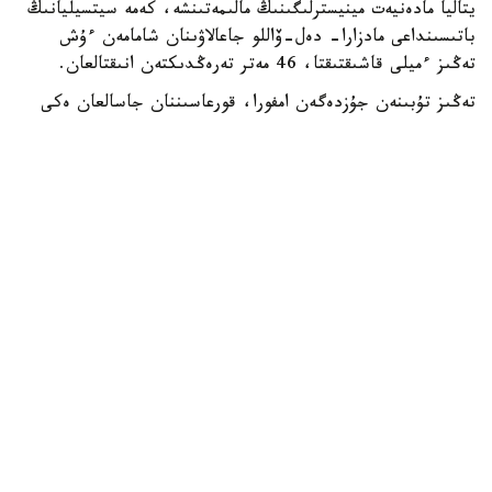
يتاليا مادەنيەت مينيسترلىگىنىڭ مالىمەتىنشە، كەمە سيتسيليانىڭ
باتىسىنداعى مادزارا- دەل-ۆاللو جاعالاۋىنان شامامەن ءۇش
تەڭىز ءميلى قاشىقتىقتا، 46 مەتر تەرەڭدىكتەن انىقتالعان.
تەڭىز تۇبىنەن جۇزدەگەن امفورا، قورعاسىننان جاسالعان ەكى
زاكىر شتوگى جانە سول ماتەريالدان جاسالعان تاعى ءبىر قۇرىلىم
تابىلدى.
يتاليانىڭ مادەنيەت ءمينيسترى الەسساندرو دجۋلي بۇل ولجانى
سوڭعى جىلدارداعى ەڭ ماڭىزدى سۋاستى ارحەولوگيالىق
جاڭالىقتارىنىڭ ءبىرى دەپ اتادى.