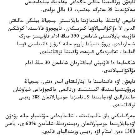
تايفۋن ورتالىعىنا جاقىن ماڭداعى جەلدىڭ جىلدامدىعى
سەكۋندىنا 38 مەترگە جەتىپ، 13 بالل بولدى.
تابيعي اپاتتىڭ جاقىنداۋىنا بايلانىستى جىجياڭ بيلىگى حالىقتى
الدىن الا ەۆاكۋاتسيالاۋعا كىرىسكەن. تايچجوۋ قالاسىندا كوشكىن
قاۋپىنە بايلانىستى شامامەن 390 مىڭ ادام قاۋىپسىز جەرگە
شىعارىلدى. پروۆينتسيادا پاروم جانە كرۋيز قاتىناسىن قوسا
العاندا، تەڭىزدەگى قىزمەت ۋاقىتشا توقتاتىلدى.
شاڭحايدا دا قاۋىپتى ايماقتاردان شامامەن 30 مىڭ ادام
ەۆاكۋاتسيالاندى.
تايفۋن اۋە قاتىناسىنا دا ايتارلىقتاي اسەر ەتتى. جىجياڭ
پروۆينتسياسىنىڭ اكىمشىلىك ورتالىعى حاڭجوۋداعى شياوشان
حالىقارالىق اۋەجايىندا 9-تامىزعا جوسپارلانعان 388 رەيس
توقتاتىلدى.
جەرگىلىكتى باق مالىمەتىنشە، شانحايداعى حۋنتسياو جانە پۋدۋن
اۋەجايلارىندا جوسپارلانعان رەيستەردىڭ شامامەن %60 ى، ياعني
1300 دەن استام اۋە رەيسى ورىندالماي قالدى.