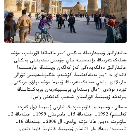
حالىقارالىق ۇيىمداردىڭ بەلگىلى ءبىر ماقساتقا قۇرىلىپ، مۇشە
مەملەكەتتەردىڭ مۇددەسىنە ساي جۇمىس ىستەيتىنى بەلگىلى.
حالىقارالىق دەڭگەيدەگى كەز كەلگەن ۇيىمنىڭ جارعىسىندا
قانداي دا ءبىر مەملەكەتتىڭ كۇشتەپ ەنگىزىلمەيتىنى تۋرالى
جازىلادى. ياعني مەملەكەتتەردىڭ ۇيىمعا مۇشە بولۋى ەرىكتى
تۇردە بولادى. ءدال وسىنداي پرينسيپتەرمەن وزبەكستاننىڭ
بىرنەشە ۇيىمنىڭ قۇرامىنان شىعىپ كەتكەنى راس.
مىسالى، ۇجىمدىق قاۋىپسىزدىك شارتى ۇيىمىنا (ول كەزدە
كەلىسىم) 1992- جىلدىڭ 15- مامىرىنان 1999- جىلدىڭ 2-
ساۋىرىنە دەيىن عانا مۇشە بولدى. ال 2006- جىلدىڭ 16-
تامىزىندا وزبەك ەلى اتالعان ۇيىمنىڭ قاتارىنا قايتا ەندى.