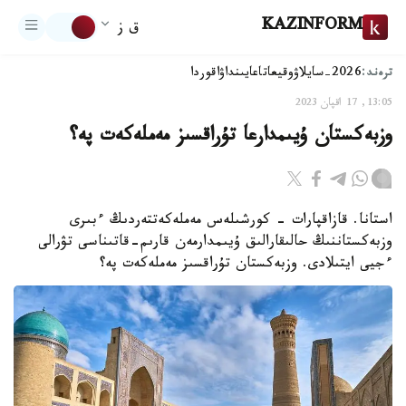
KAZINFORM
ق ز
ترەند:
2026-سايلاۋ
وقيعا
تاعايىنداۋ
اقوردا
13:05, 17 اقپان 2023
وزبەكستان ۇيىمدارعا تۇراقسىز مەملەكەت پە؟
استانا. قازاقپارات - كورشىلەس مەملەكەتتەردىڭ ءبىرى
وزبەكستاننىڭ حالىقارالىق ۇيىمدارمەن قارىم-قاتىناسى تۋرالى
ءجيى ايتىلادى. وزبەكستان تۇراقسىز مەملەكەت پە؟