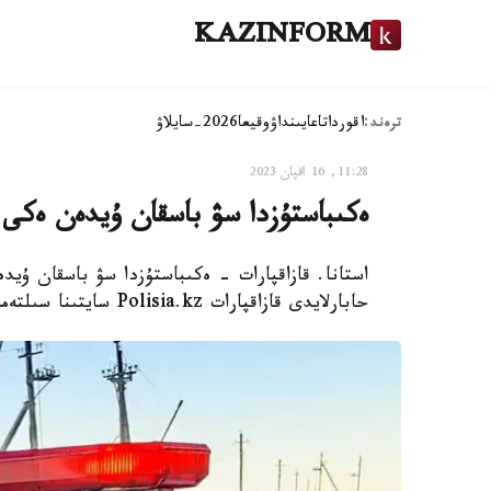
KAZINFORM
ترەند:
اقوردا
تاعايىنداۋ
وقيعا
2026-سايلاۋ
11:28, 16 اقپان 2023
ەكىباستۇزدا سۋ باسقان ۇيدەن ەكى 
استانا. قازاقپارات - ەكىباستۇزدا سۋ باسقان ۇي
حابارلايدى قازاقپارات Polisia.kz سايتىنا سىلتەمە جاساپ.