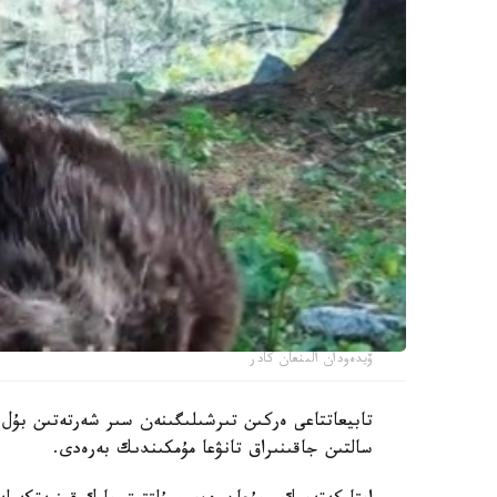
ۆيدەودان الىنعان كادر
تابيعاتتاعى ەركىن تىرشىلىگىنەن سىر شەرتەتىن بۇل 
سالتىن جاقىنىراق تانۋعا مۇمكىندىك بەرەدى.