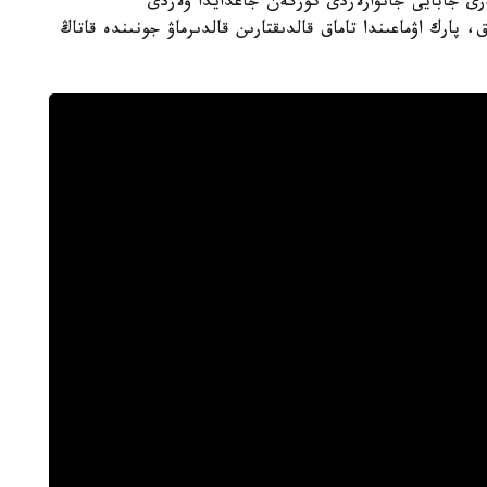
رى جابايى جانۋارلاردى كورگەن جاعدايدا ولاردى
 پارك اۋماعىندا تاماق قالدىقتارىن قالدىرماۋ جونىندە قاتاڭ