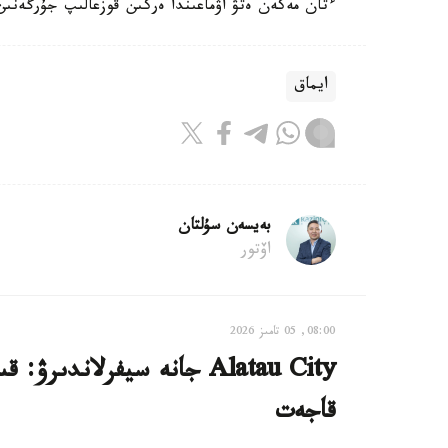
ءتان مەكەن ەتۋ اۋماعىندا ەركىن قوزعالىپ جۇرگەنىن 
ايماق
بەيسەن سۇلتان
اۆتور
08:00, 05 تامىز 2026
Alatau City جانە سيفرلاند
قاجەت