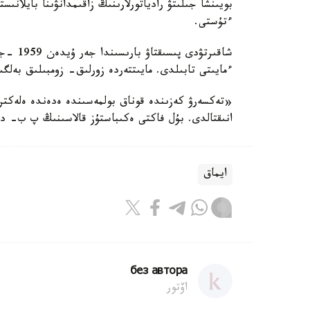
بويىنشا جىلىتۋ رادياتورلارىنىڭ زاقىمدانۋىنا بايلان
ءتۇستى.
ءمايىتى تابىلدى. مايىتتەردە زورلىق- زومبىلىق بەلگ
«تەكسەرۋ كەزىندە قوناق بولمەسىندە ەدەندە ەلەكتر
انىقتالدى. بۇل فاكتى ەكىباستۇز قالاسىنىڭ پ ب- دا
ايماق
без автора
اۆتور