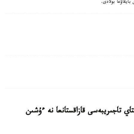
بايقاۋعا بولادى.
ىرۋ: قىتاي تاجىريبەسى قازاقستانعا نە ءۇشىن