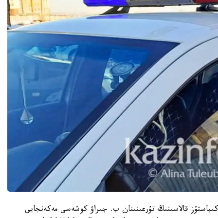
قاراعاندا، 13- اقپان كۇنى ەكىباستۇز قالاسىنىڭ تۇرعىنىنان ب. جىراۋ كوشەسى مەكەنجايى