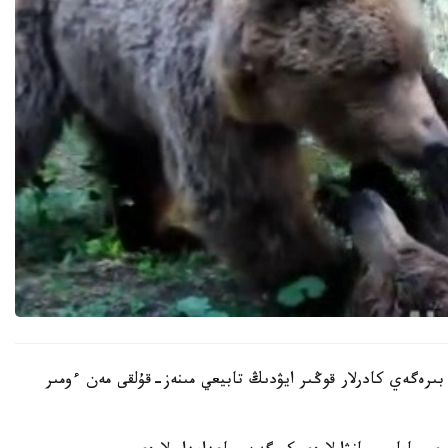
بىرەگەي كادرلار قوڭىر ايۋدىڭ تابيعي مىنەز-قۇلقى مەن ءومىر