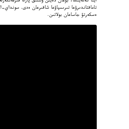
ايتا كەتەيىك، بۇعان دەيىن ۇلتتىق پارك قىزمەتكەرلە
تاماقتاندىرۋعا تىرىسپاۋعا شاقىرعان ەدى. سونداي-اق،
ەسكەرتۋ جاساعان بولاتىن.