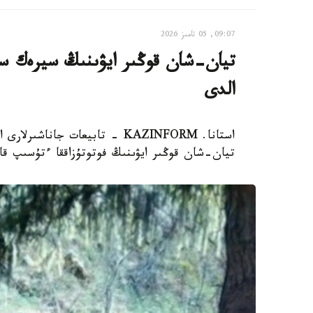
09:07, 05 تامىز 2026
تيان-شان قوڭىر ايۋىنىڭ سيرەك سا
الدى
استانا. KAZINFORM - تابيعات ج
تيان-شان قوڭىر ايۋىنىڭ فوتوتۇزاققا ءتۇسىپ قال