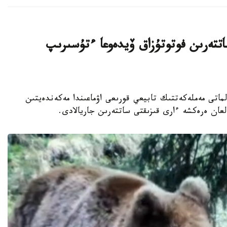
تتەرىن فوتوتۇزاق ۆيدەوعا ءتۇسىرىپ
اناشىرلارى الماتى مەملەكەتتىك تابيعي قورىعى اۋماعىندا مەكەندەيتىن
عان ەرەكشە ءارى قىزىقتى ساتتەرىن جاريالادى.