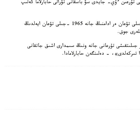
ىستى تۇرعىن ءۇي- جايدى سۋ باسقانى تۋرالى حابارلاما كەلىپ
شاقىرتۋدى پىسىقتاۋ بارىسىندا جەر ۇيدەن 1959 -جىلى تۋعان ەر ادامنىڭ جانە 1965 -جىلى تۋعان ايەلدىڭ
ىلەرى جوق.
 جىلىتقىشى تۇرعانى جانە ونىڭ سىمدارى اشىق جاتقانى
 تىركەلدى»، - دەلىنگەن حابارلامادا.