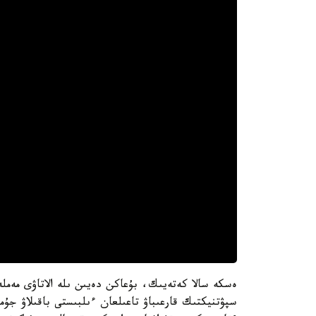
سپۋتنيكتىك قارعىباۋ تاعىلعان ءىلبىستى باقىلاۋ جۇ