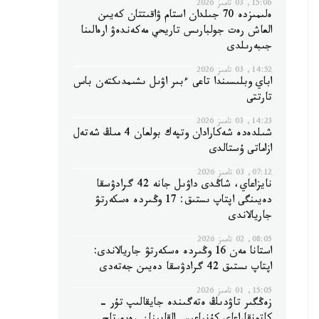
15:06, 03 تامىز 2026
ەلىمىزدە 70 جىلدان استام ۋاقىتتان كەيىن
العاش رەت جولبارىس تاريحي مەكەندەۋ ارەالىنا
جىبەرىلدى
14:52, 03 تامىز 2026
اباي وبلىسىندا تاعى ءبىر اۋىل ىشىمدىكتەن باس
تارتتى
14:23, 03 تامىز 2026
شىلدەدە شەكارادان وتپەك بولعان 4 مىڭ شەتەل
ازاماتى ۇستالدى
07:12, 03 تامىز 2026
نايزاعاي، شاڭدى داۋىل جانە 42 گرادۋسقا
دەيىنگى اپتاپ ىستىق: 17 وڭىردە ەسكەرتۋ
جاريالاندى
08:05, 02 تامىز 2026
استانا مەن 16 وڭىردە ەسكەرتۋ جاريالاندى:
اپتاپ ىستىق 42 گرادۋسقا دەيىن جەتەدى
15:05, 01 تامىز 2026
زەڭگىر تاۋدىڭ ەتەگىندە جايقالىپ تۇر -