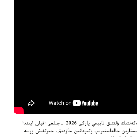
ەسكە سالا كەتەيىك، بۇعاكن دەيىن ىلە الاتاۋى مەملەكەتتىك ۇلتتىق تابيعي پاركى 2026 -جىلعى اقپان ايىندا
مىستارىن جالعاستىرىپ وتىرعانىن جازدىق. جىرتقىش وزىنە