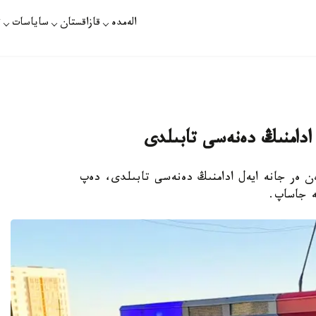
الەمدە
قازاقستان
ساياسات
ت
ادامنىڭ دەنەسى تابىلدى
دەن ەر جانە ايەل ادامنىڭ دەنەسى تابىلدى، دەپ