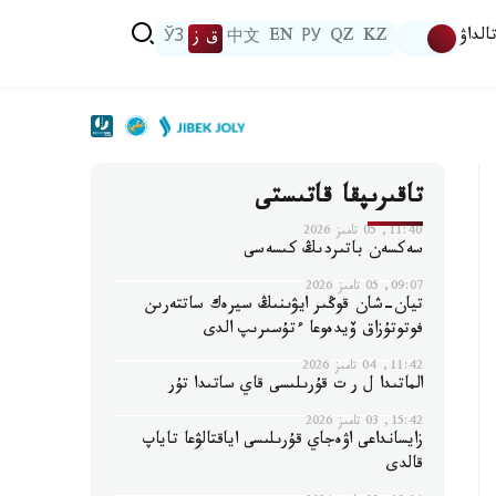
الداۋ
KZ
QZ
РУ
EN
中文
ق ز
ЎЗ
تاقىرىپقا قاتىستى
11:40, 05 تامىز 2026
سەكسەن باتىردىڭ كىسەسى
09:07, 05 تامىز 2026
تيان-شان قوڭىر ايۋىنىڭ سيرەك ساتتەرىن
فوتوتۇزاق ۆيدەوعا ءتۇسىرىپ الدى
11:42, 04 تامىز 2026
الماتىدا ل ر ت قۇرىلىسى قاي ساتىدا تۇر
15:42, 03 تامىز 2026
زايسانداعى اۋەجاي قۇرىلىسى اياقتالۋعا تاياپ
قالدى