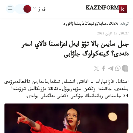
KAZINFORM
ق ز
ترەند:
2026-سايلاۋ
وقيعا
تاعايىنداۋ
اقوردا
20:27, 15 اقپان 2023
جىل سايىن بالا تۋۋ ايەل اعزاسىنا قالاي اسەر
ەتەدى؟ گينەكولوگ جاۋابى
استانا. قازاقپارات - اتاقتى انشىلەر تىڭدارماندارىن تاڭعالدىرۋدى
بىلەدى. جاقىندا وتكەن سۋپەربوۋل-2023 مۋزىكالىق شوۋىندا
34 جاستاعى رياننانىڭ جۇكتى ەكەنى بەلگىلى بولدى.