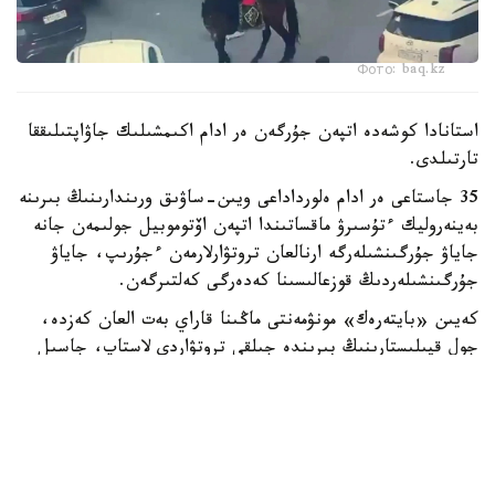
Фото: baq.kz
استانادا كوشەدە اتپەن جۇرگەن ەر ادام اكىمشىلىك جاۋاپتىلىققا
تارتىلدى.
35 جاستاعى ەر ادام ەلورداداعى ويىن-ساۋىق ورىندارىنىڭ بىرىنە
بەينەروليك ءتۇسىرۋ ماقساتىندا اتپەن اۆتوموبيل جولىمەن جانە
جاياۋ جۇرگىنشىلەرگە ارنالعان تروتۋارلارمەن ءجۇرىپ، جاياۋ
جۇرگىنشىلەردىڭ قوزعالىسىنا كەدەرگى كەلتىرگەن.
كەيىن «بايتەرەك» مونۋمەنتى ماڭىنا قاراي بەت العان كەزدە،
جول قيىلىستارىنىڭ بىرىندە جىلقى تروتۋاردى لاستاپ، جاسىل
جەلەكتەرگە زاقىم كەلتىرگەن.
وسىلايشا اباتتاندىرۋ سالاسىنداعى زاڭناما تالاپتارى بۇزىلعان.
اتالعان ەكى قۇقىق بۇزۋشىلىق فاكتىسى بويىنشا ەر ادام
اكىمشىلىك جاۋاپتىلىققا تارتىلدى. استانا قالاسىنىڭ پوليتسيا