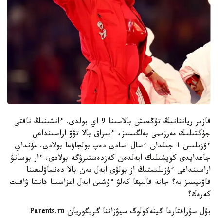
قازىر رياننانىڭ تۇڭعىش بالاسىنا 9 اي بولدى. ءانشىنىڭ ناقتى
جۇكتىلىك مەرزىمى بەلگىسىز، ءبىراق بالا تۋۋ اراسىنداعى
ءۇزىلىس 1 جىلدان ءسال اسادى دەپ بولجاۋعا بولادى. مۇنداي
جاعدايدى كوپشىلىك ايەلدەن كەزدەستىرۋگە بولادى. ءار بوسانۋ
اراسىنداعى ءۇزىلىستىڭ از بولۋى ايەل مەن بالا دەنساۋلىعىنا
قاۋىپسىز بە؟ جانە قالىپقا كەلۋ ءۇشىن ايەل اعزاسىنا قانشا ۋاقىت
كەرەك؟
بۇل سۇراقتارعا گينەكولوگ سيۋزاننا گريگوريان Parents.ru