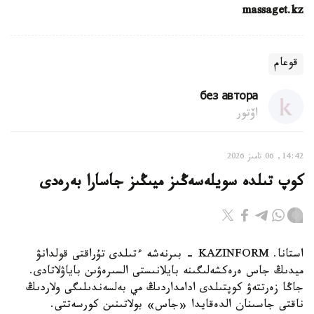
massaget.kz
قوعام
без автора
اۆتور
14:42, 06 تامىز 2026
كوپ تىلدە سويلەسەڭىز ميىڭىز جاسارا بەرەدى
استانا. KAZINFORM - بىرنەشە ءتىلدى تۇراقتى قولدانۋ
ميدىڭ جاس ەرەكشەلىگىنە بايلانىستى السىرەۋىن باياۋلاتادى.
جاڭا زەرتتەۋ كوپتىلدى ادامداردىڭ مي بەلسەندىلىگى ولاردىڭ
ناقتى جاسىنان الدەقايدا «جاس» بولاتىنىن كورسەتتى.