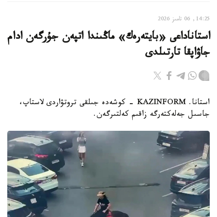
14:25, 06 تامىز 2026
استاناداعى «بايتەرەك» ماڭىندا اتپەن جۇرگەن ادام
جاۋاپقا تارتىلدى
استانا. KAZINFORM - كوشەدە جىلقى تروتۋاردى لاستاپ،
جاسىل جەلەكتەرگە زاقىم كەلتىرگەن.