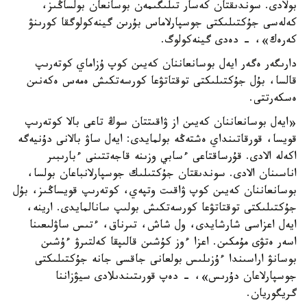
بولادى. سوندىقتان كەسار تىلىگىمەن بوسانعان بولساڭىز،
كەلەسى جۇكتىلىكتى جوسپارلاماس بۇرىن گينەكولوگقا كورىنۋ
كەرەك»، - دەدى گينەكولوگ.
دارىگەر ەگەر ايەل بوسانعاننان كەيىن كوپ ۇزاماي كوتەرىپ
قالسا، بۇل جۇكتىلىكتى توقتاتۋعا كورسەتكىش ەمەس ەكەنىن
ەسكەرتتى.
«ايەل بوسانعاننان كەيىن از ۋاقىتتان سوڭ تاعى بالا كوتەرىپ
قويسا، قورقاتىنداي ەشتەڭە بولمايدى: ايەل ساۋ بالانى دۇنيەگە
اكەلە الادى. قۇرساقتاعى ءسابي وزىنە قاجەتتىنى ءبارىبىر
اناسىنان الادى. سوندىقتان جۇكتىلىك جوسپارلانباعان بولسا،
بوسانعاننان كەيىن كوپ ۋاقىت وتپەي، كوتەرىپ قويساڭىز، بۇل
جۇكتىلىكتى توقتاتۋعا كورسەتكىش بولىپ سانالمايدى. ارينە،
ايەل اعزاسى شارشايدى، ول شاش، تىرناق، ءتىس ساۋلىعىنا
اسەر ەتۋى مۇمكىن. اعزا ءوز كۇشىن قالىپقا كەلتىرۋ ءۇشىن
بوسانۋ اراسىندا ءۇزىلىس بولعانى جاقسى جانە جۇكتىلىكتى
جوسپارلاعان دۇرىس»، - دەپ قورىتىندىلادى سيۋزاننا
گريگوريان.