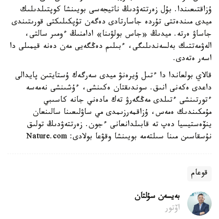
ۇزاقتىعىندا. بۇل زەرتتەۋدىڭ ناتيجەسى بويىنشا كوپتىلدىلىك
ميدى مىندەتتى تۇردە جاسارتادى دەگەن تۇپكىلىكتى قورىتىندى
جاساۋ ەرتە. ميدىڭ «جاس بولۋىنا» ادامنىڭ ءومىر سالتى،
الەۋمەتتىك بەلسەندىلىگى، ءبىلىم دەڭگەيى مەن دەنە قيمىلى دا
اسەر ەتەدى.
قالاي بولعاندا دا ءتىل ۇيرەنۋ ميدى سەرگەك ۇستايتىن پايدالى
داعدى ەكەنى انىق. سوندىقتان ەكىنشى، ءۇشىنشى نەمەسە
ءتورتىنشى ءتىلدى مەڭگەرۋ تەك مادەني جانە كاسىبي
مۇمكىندىك ەمەس، ۇزاقمەرزىمدى مي ساۋلىعىنا سالىنعان
ينۆەستيسيا دەپ تە قابىلدانعانى ءجون. زەرتتەۋدىڭ تولىق
نۇسقاسىن مىنا سىلتەمە بويىنشا وقۋعا بولادى: Nature.com
قوعام
بەيسەن سۇلتان
اۆتور