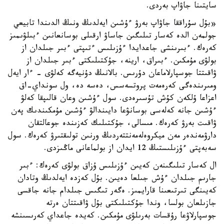
سايتىنا جاۋاپ بەردى.
«بۇل سۇراققا جاۋاپ بەرۋ ءۇشىن ايەلدىڭ ونىڭ الدىندا تابيعي
جولمەن الدە كەسار تىلىگىن جاساۋ ارقىلى بوسانعانىن ءبىلۋىمىز
كەرەك. ءبىرىنشى جاعدايدا ءۇزىلىس ءتىپتى ءبىر جىلدان از
بولۋى مۇمكىن. ءبىراق، ارينە، جۇكتىلىكتى ءبىر جىلدان از
ۋاقىتتا جوسپارلاماعان دۇرىس. بالانىڭ دۇنيەگە كەلۋى - ءار ايەل
ومىرىندەگى كەرەمەت پروتسەسس، دەسە دە، ول سونداي-اق
اعزاعا ۇلكەن كۇش تۇسىرەدى. سول ءۇشىن وعان قالىپقا كەلۋ
ءۇشىن جانە كەلەسى بوسانۋعا دايىندالۋ ءۇشىن مۇمكىندىك پەن
ۋاقىت بەرۋ كەرەك. مىسالى، جۇكتىلىك كەزىندە جوعالتقان
دارۋمەندەر مەن ميكروەلەمەنتتەردىڭ ورنىن تولىقتىرۋ كەرەك. سول
سەبەپتى ءۇزىلىستىڭ 12 ايدان از بولماعانى ماڭىزدى.
ال كەسار تىلىگىنەن كەيىن ءۇزىلىس ۇزاق بولۋى كەرەك: ءبىر
جارىم جىلدان ءۇش جىلعا دەيىن. بۇل كەزدە ايەلدىڭ وتادان
كەيىنگى تىرتىعىنا قارايمىز. ەگەر تىگىس جىلدام جانە جاقسى
جازىلعان بولسا، وندا جۇكتىلىكتى بۇل ۋاقىتتان ەرتە
جوسپارلاۋعا رۇقسات بەرىلۋى مۇمكىن. كەيدە جاعداي كەرىسىنشە