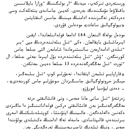
ورىستەردى تىركەپ، ميدىڭ ءار بولىگىنىڭ ءوزارا بايلانىسىن
باقىلاۋعا مۇمكىندىك بەرەدى. كەيىن جاساندى ينتەللەكت وسى
دەرەكتەر نەگىزىندە ادامنىڭ ميىنىڭ جاسىن انىقتايتىن
«بيولوگيالىق ساعات» مودەلىن قۇردى.
مودەل بولەك الىنعان 144 ادامعا قولدانىلعاندا، ايقىن
ايىرماشىلىق بايقالعان. ەكى ءتىل بىلەتىندەردىڭ ميى ءبىر
ءتىلدى ادامدارمەن سالىستىرعاندا شامامەن التى جىلعا جاس
كورىنگەن. ءۇش ءتىل بىلەتىندەردە بۇل ايىرما جەتى جىلعا، ال
ءتورت ءتىل مەڭگەرگەندەردە 13 جىلعا دەيىن جەتكەن.
«قاراپايىم تىلمەن ايتقاندا، نەعۇرلىم كوپ ءتىل بىلسەڭىز،
ميىڭىز حرونولوگيالىق جاسىڭىزدان سوعۇرلىم جاس كورىنەدى»،
- دەدى ليۋسيا امورۋزو.
زەرتتەۋ ءتىل سانى عانا ەمەس، ونى قانشالىقتى ەرتە
مەڭگەرگەنىڭىز بەن قانشالىقتى ەركىن قولداناتىنىڭىز دا ماڭىزدى
ەكەنىن دالەلدەگەن. عالىمنىڭ ايتۋىنشا، كوپتىلدىلىكتىڭ اسەرى
بىرتىندەپ قالىپتاسادى. ماسەلە تەك ادامنىڭ ەكىتىلدى بولۋىندا
ەمەس، ونىڭ تىلدىك تاجىريبەسىنىڭ تەرەڭدىگى مەن