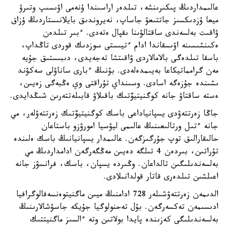
عالىمداردىڭ پىكىرىنشە، تىلدەر اراسىندا ۇنەمى اۋىسىپ وتىرۋ
ميعا ۇزدىكسىز جاتتىعۋ جاساپ، نەيروندىق بايلانىستاردىڭ ۇزاق
ۋاقىت بەلسەندى ساقتالۋىنا ىقپال ەتەدى. ءبىر تىلدەن
ەكىنشىسىنە اۋىسقاندا ادام ءتيىستى سوزدىك قوردى تاڭداپ،
باسقا تىلدەگى بالامالاردى ۋاقىتشا تەجەيدى، دىبىستىق جۇيە
مەن گرامماتيكاعا بەيىمدەلەدى. بۇنىڭ ءبارى ساناۋلى سەكۋند
ىشىندە جۇزەگە اسادى. وسىنداي تۇراقتى وي ەڭبەگى زەيىن،
ەستە ساقتاۋ جانە كوگنيتيۆتىك باقىلاۋ قابىلەتتەرىن شىڭدايدى.
جاڭا زەرتتەۋدى يسپانياداعى باسك كوگنيتيۆتىك زەرتتەۋلەر، مي
جانە ءتىل ورتالىعىنىڭ عالىمى ليۋسيا امورۋزو باستاعان
حالىقارالىق توپ جۇرگىزگەن. عالىمدار يسپانيانىڭ باسك ەلىندە
تۇراتىن، بىردەن 4 تىلگە دەيىن مەڭگەرگەن ادامداردىڭ مي
بەلسەندىلىگىن تالداعان. وڭىردە يسپان، باسك، فرانسۋز جانە
اعىلشىن تىلدەرى قاتار قولدانىلادى.
الدىمەن زەرتتەۋشىلەر 728 ادامنىڭ ميىن ماگنيتوەنسەفالوگرافيا
ادىسىمەن تەكسەرگەن. بۇل تەحنولوگيا جۇيكە جاسۋشالارىنىڭ
بەلسەندىلىگى كەزىندە پايدا بولاتىن وتە ءالسىز ماگنيتتىك