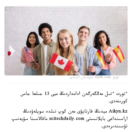
فوتو earth.com سايتىنان الىندى
ءتورت ءتىل مەڭگەرگەن ادامداردىڭ ميى 13 جىلعا جاس
كورىنەدى.
Aikyn.kz ميدىڭ قارتايۋى مەن كوپ تىلدە سويلەۋدىڭ
اراسىنداعى بايلانىستى scitechdaily.com ماقالاسىنا سۇيەنىپ
تۇسىندىرەدى.