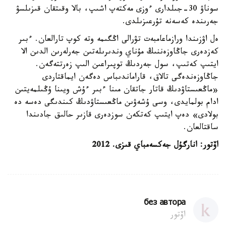
سوناۋ 30-جىلدارى ءوزى مەكتەپ اشىپ، بالا وقىتقان قىزىلسۋ
جەرىندە كەسەنە تۇرعىزىلدى.
ەل اۋزىندا ورازماعامبەت تۋرالى اڭگىمە وتە كوپ تارالعان. ءبىر
كەزدەرى جاڭاوزەننىڭ مۇناي وندىرىلەتىن جەرلەرىن الدىن الا
ايتىپ كەتىپ، سول جەردىڭ توپىراعىن الىپ زەرتتەگەن.
جاڭاوزەندەگى تالاق، قاراماندىباس دەگەن ايماقتاردى
«ماڭعىستاۋدىڭ قاتار جاتقان مىنا ءبىر ءۇش ويىنا ۇڭىلمەيتىن
ادام بولمايدى، وسى ۇشەۋىن ماڭعىستاۋدىڭ كىندىگى دەسە دە
بولادى» دەپ ايتىپ كەتكەن سوزدەرى قازىر حالىق جادىندا
ساقتالعان.
اۆتور: انارگۇل جەكسەمباي قىزى. 2012
без автора
اۆتور