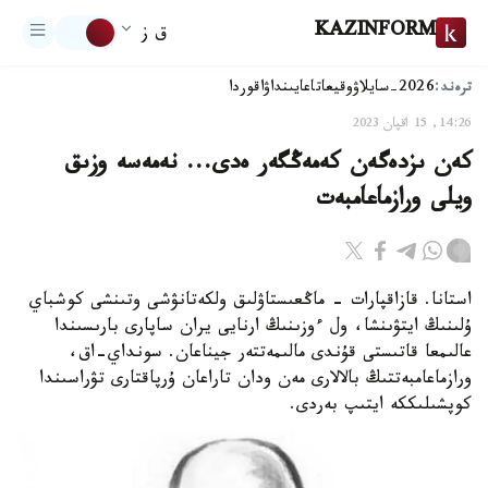
KAZINFORM
ق ز
ترەند:
2026-سايلاۋ
وقيعا
تاعايىنداۋ
اقوردا
14:26, 15 اقپان 2023
كەن ىزدەگەن كەمەڭگەر ەدى... نەمەسە وزىق
ويلى ورازماعامبەت
استانا. قازاقپارات - ماڭعىستاۋلىق ولكەتانۋشى وتىنشى كوشباي
ۇلىنىڭ ايتۋىنشا، ول ءوزىنىڭ ارنايى يران ساپارى بارىسىندا
عالىمعا قاتىستى قۇندى مالىمەتتەر جيناعان. سونداي-اق،
ورازماعامبەتتىڭ بالالارى مەن ودان تاراعان ۇرپاقتارى تۋراسىندا
كوپشىلىككە ايتىپ بەردى.