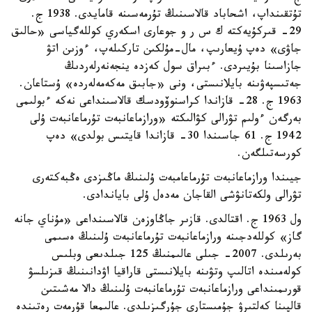
تۇتقىنداپ، اشحاباد قالاسىنىڭ تۇرمەسىنە قامايدى. 1938 ج.
29- قىركۇيەكتە ك س ر و جوعارى اسكەري كوللەگياسى «حالىق
جاۋى» دەپ ۇيعارىپ، مال-مۇلكىن تاركىلەپ، ءوزىن اتۋ
جازاسىنا بۇيىردى. ءبىراق سول كەزدە ينجەنەرلەردىڭ
جەتىسپەۋىنە بايلانىستى، ونى «جابىق مەكەمەلەردە» ۇستاعان.
1963 ج. 28- قازاندا كراسنوۆودسك قالاسىنداعى نەكە ءبولىمى
بەرگەن ءولىم تۋرالى كۋالىكتە «ورازماعانبەت تۇرماعانبەت ۇلى
1942 ج. 61 جاسىندا 30- قازاندا قايتىس بولدى» دەپ
كورسەتىلگەن.
جيىندا ورازماعانبەت تۇرماعامبەت ۇلىنىڭ ماڭىزدى ەڭبەكتەرى
تۋرالى ولكەتانۋشى القاجان مەدەل ۇلى باياندادى.
ول 1963 ج. اقتالدى. قازىر جاڭاوزەن قالاسىنداعى «مۇناي جانە
گاز» كوللەدجىنە ورازماعانبەت تۇرماعانبەت ۇلىنىڭ ەسىمى
بەرىلدى. 2007- جىلى عالىمنىڭ 125 جىلدىعى وبلىس
كولەمىندە اتالىپ وتۋىنە بايلانىستى قاراقيا اۋدانىنىڭ قىزىلسۋ
قورىمىنداعى ورازماعانبەت تۇرماعانبەت ۇلىنىڭ دالا مەشىتىن
قالپىنا كەلتىرۋ جۇمىستارى جۇرگىزىلدى. عالىمعا قۇرمەت رەتىندە