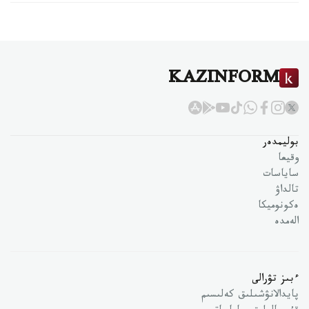
KAZINFORM
بوليمدەر
وقيعا
ساياسات
تالداۋ
ەكونوميكا
الەمدە
ءبىز تۋرالى
پايدالانۋشىلىق كەلىسىم