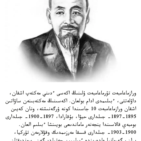
ورازماعامبەت تۇرماعامبەت ۇلىنىڭ اكەسى ءدىني مەكتەپ اشقان،
داۋلەتتى، ءبىلىمدى ادام بولعان. اكەسىنىڭ مەكتەبىنەن ساۋاتىن
اشقان ورازماعامبەت 10 جاسىندا كونە ۇرگەنىشتە، ونان كەيىن
1895-1897- جىلدارى حيۋا، بۇقارادا، 1897-1900- جىلدارى
بومبەي قالاسىندا ينجەنەر ماماندىعى بويىنشا ءبىلىم العان.
1900-1903- جىلدارى قىسقا مەرزىمدىك وقۋلارمەن تۇركيا،