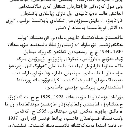
يران، گەرمانيا ەلدەرىندە ءبىلىمىن جەتىلدىرگەن. سوندىقتان
ونى سول كەزدەگى قازاقتاردان شىققان كەن سالاسىنداعى
العاشقى عالىم دەپ تانيدى. ول قازاق زيالىلارى باقىتجان
قاراتايەۆ، ا. بايتۇرسىنوۆتارمەن تىكەلەي بايلانىستا بولىپ، ءوزى
دە الاش قوزعالىسىنا بەلسەنە ارالاستى.
ماڭعىستاۋ مەملەكەتتىك تاريحي-مادەني قورىعىنىڭ ءبولىم
مەڭگەرۋشىسى نۇرساۋلە ءداۋىمشاروۆانىڭ مالىمەتىنە سۇيەنسەك،
1930-1934 ج ج. رەسەيدەن كەلگەن گەولوگ ميحايل
ۆيكەنتەۆيچ بايارۋناس، نيكولاي پاۆلوۆيچ لۋپپوۆپەن بىرگە
ماڭعىستاۋدا قارابۇعاز ايماعىندا باستالعان گەولوگيالىق-زەرتتەۋ
جۇمىستارىنا قاتىسادى. سونىمەن قاتار، ۋفا مۇناي بازاسىندا،
نەبيدتاگ مۇناي كاسىپشىلىگىندە، كراسنوۆودسك پورتىندا
اعىلشىندارمەن بىرىگىپ جۇمىس جاسايدى.
مۇراعات قۇجاتتارىنا سۇيەنسەك، 1928-1929 ج ج. ت.النيازوۆ،
ج.مىڭبايەۆ، اعايىندى وڭعالبايەۆتار جازىقسىز سوتتالعاندا، ول دا
«حالىق جاۋى» دەگەن اتپەن سوتتالدى. 1935 ج. كەڭەس
ۇكىمەتىنىڭ قىسپاعىنان قاشىپ، يرانعا قونىس اۋدارادى. 1937
ج. تامىز ايىندا مەملەكەتتىك قاۋىپسىزدىك كوميتەتى تىڭشىلارى